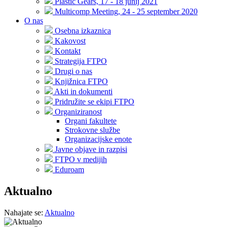
Plastic Gears, 17 - 18 junij 2021
Multicomp Meeting, 24 - 25 september 2020
O nas
Osebna izkaznica
Kakovost
Kontakt
Strategija FTPO
Drugi o nas
Knjižnica FTPO
Akti in dokumenti
Pridružite se ekipi FTPO
Organiziranost
Organi fakultete
Strokovne službe
Organizacijske enote
Javne objave in razpisi
FTPO v medijih
Eduroam
Aktualno
Nahajate se:
Aktualno