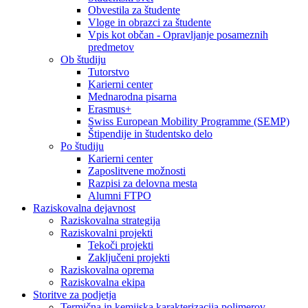
Obvestila za študente
Vloge in obrazci za študente
Vpis kot občan - Opravljanje posameznih
predmetov
Ob študiju
Tutorstvo
Karierni center
Mednarodna pisarna
Erasmus+
Swiss European Mobility Programme (SEMP)
Štipendije in študentsko delo
Po študiju
Karierni center
Zaposlitvene možnosti
Razpisi za delovna mesta
Alumni FTPO
Raziskovalna dejavnost
Raziskovalna strategija
Raziskovalni projekti
Tekoči projekti
Zaključeni projekti
Raziskovalna oprema
Raziskovalna ekipa
Storitve za podjetja
Termična in kemijska karakterizacija polimerov