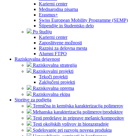
Karierni center
Mednarodna pisarna
Erasmus+
Swiss European Mobility Programme (SEMP)
Štipendije in študentsko delo
Po študiju
Karierni center
Zaposlitvene možnosti
Razpisi za delovna mesta
Alumni FTPO
Raziskovalna dejavnost
Raziskovalna strategija
Raziskovalni projekti
Tekoči projekti
Zaključeni projekti
Raziskovalna oprema
Raziskovalna ekipa
Storitve za podjetja
Termična in kemijska karakterizacija polimerov
Mehanska karakterizacija polimerov/produktov
Testi predelave in priprave mešanic/kompozitov
Testi okoljskih vplivov in biorazgradnje
Sodelovanje pri razvoju novega produkta