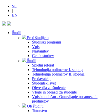
SL
|
EN
Študij
Pred študijem
Študijski programi
Vpis
Nastanitev
Cenik storitev
Študij
Spletni referat
Tehnologija polimerov I. stopnja
Tehnologija polimerov II. stopnja
Predavatelji
Študentski svet
Obvestila za študente
Vloge in obrazci za študente
Vpis kot občan - Opravljanje posameznih
predmetov
Ob študiju
Tutorstvo