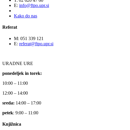
T: 02 620 47 60
E:
info@ftpo.upr.si
Kako do nas
Referat
M: 051 339 121
E:
referat@ftpo.upr.si
URADNE URE
ponedeljek in torek:
10:00 – 11:00
12:00 – 14:00
sreda:
14:00 – 17:00
petek
: 9:00 – 11:00
Knjižnica