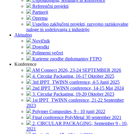
Usposabljanja, seminarji in konference
Referenčni projekti
Partnerji
Oprema
Uspešno zaključeni projekti, razvojno raziskovalne
naloge in sodelovanja z industrijo
Aktualno
Novičnik
Dogodki
Polimerni večeri
Karierne zgodbe diplomantov FTPO
Konference
AM Connect 2026, 23-24 SEPTEMBER 2026
4. Circular Packaging, 16-17 Oktober 2025
3rd IPPT_TWINN conference, 4-5 Junij 2025
2nd IPPT_TWINN conference, 14-15 Maj 2024
3. Circular Packaging, 19-20 Oktober 2023
1st IPPT_TWINN conference, 21-22 September
2023
Polymer Composites, 9 - 10 junij 2022
Final conference PolyMetal 30 september 2021
2. CIRCULAR PACKAGING, September 9 - 10,
2021