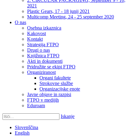
2. CIRCULAR PACKAGING, September 9 - 10,
2021
Plastic Gears, 17 - 18 junij 2021
Multicomp Meeting, 24 - 25 september 2020
O nas
Osebna izkaznica
Kakovost
Kontakt
Strategija FTPO
Drugi o nas
Knjižnica FTPO
Akti in dokumenti
Pridružite se ekipi FTPO
Organiziranost
Organi fakultete
Strokovne službe
Organizacijske enote
Javne objave in razpisi
FTPO v medijih
Eduroam
Iskanje
Slovenščina
English