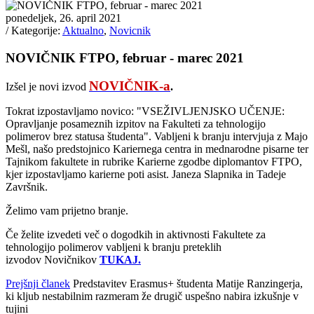
ponedeljek, 26. april 2021
/ Kategorije:
Aktualno
,
Novicnik
NOVIČNIK FTPO, februar - marec 2021
NOVIČNIK-a
Izšel je novi izvod
.
Tokrat izpostavljamo novico: "VSEŽIVLJENJSKO UČENJE:
Opravljanje posameznih izpitov na Fakulteti za tehnologijo
polimerov brez statusa študenta". Vabljeni k branju intervjuja z Majo
Mešl, našo predstojnico Kariernega centra in mednarodne pisarne ter
Tajnikom fakultete in rubrike Karierne zgodbe diplomantov FTPO,
kjer izpostavljamo karierne poti asist. Janeza Slapnika in Tadeje
Završnik.
Želimo vam prijetno branje.
Če želite izvedeti več o dogodkih in aktivnosti Fakultete za
tehnologijo polimerov vabljeni k branju preteklih
izvodov Novičnikov
TUKAJ.
Prejšnji članek
Predstavitev Erasmus+ študenta Matije Ranzingerja,
ki kljub nestabilnim razmeram že drugič uspešno nabira izkušnje v
tujini