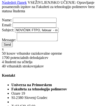
Naslednji članek
VSEŽIVLJENJSKO UČENJE: Opravljanje
posameznih izpitov na Fakulteti za tehnologijo polimerov brez
statusa študenta
Name:
Email:
Subject:
Message:
x
50
kosov vrhunske raziskovalne opreme
1700
potencialnih delodajalcev
4
študenti na učitelja
40
vrhunskih strokovnjakov
Kontakt
Univerza na Primorskem
Fakulteta za tehnologijo polimerov
Ozare 19
SI-2380 Slovenj Gradec