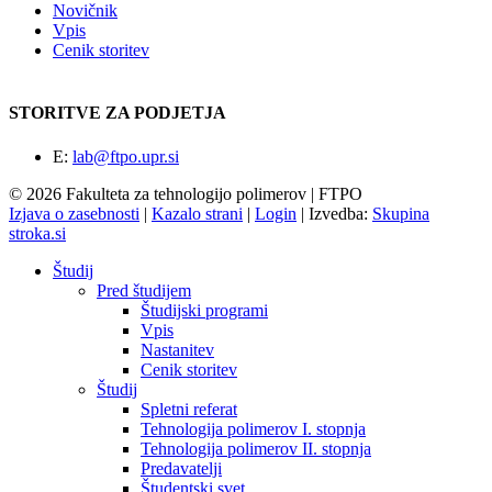
Novičnik
Vpis
Cenik storitev
STORITVE ZA PODJETJA
E:
lab@ftpo.upr.si
© 2026 Fakulteta za tehnologijo polimerov | FTPO
Izjava o zasebnosti
|
Kazalo strani
|
Login
|
Izvedba:
Skupina
stroka.si
Študij
Pred študijem
Študijski programi
Vpis
Nastanitev
Cenik storitev
Študij
Spletni referat
Tehnologija polimerov I. stopnja
Tehnologija polimerov II. stopnja
Predavatelji
Študentski svet