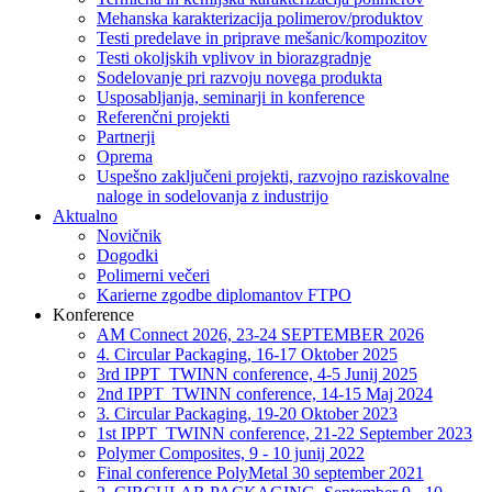
Mehanska karakterizacija polimerov/produktov
Testi predelave in priprave mešanic/kompozitov
Testi okoljskih vplivov in biorazgradnje
Sodelovanje pri razvoju novega produkta
Usposabljanja, seminarji in konference
Referenčni projekti
Partnerji
Oprema
Uspešno zaključeni projekti, razvojno raziskovalne
naloge in sodelovanja z industrijo
Aktualno
Novičnik
Dogodki
Polimerni večeri
Karierne zgodbe diplomantov FTPO
Konference
AM Connect 2026, 23-24 SEPTEMBER 2026
4. Circular Packaging, 16-17 Oktober 2025
3rd IPPT_TWINN conference, 4-5 Junij 2025
2nd IPPT_TWINN conference, 14-15 Maj 2024
3. Circular Packaging, 19-20 Oktober 2023
1st IPPT_TWINN conference, 21-22 September 2023
Polymer Composites, 9 - 10 junij 2022
Final conference PolyMetal 30 september 2021