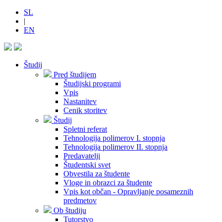
SL
|
EN
Študij
Pred študijem
Študijski programi
Vpis
Nastanitev
Cenik storitev
Študij
Spletni referat
Tehnologija polimerov I. stopnja
Tehnologija polimerov II. stopnja
Predavatelji
Študentski svet
Obvestila za študente
Vloge in obrazci za študente
Vpis kot občan - Opravljanje posameznih
predmetov
Ob študiju
Tutorstvo