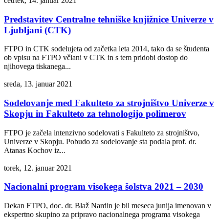
četrtek, 14. januar 2021
Predstavitev Centralne tehniške knjižnice Univerze v
Ljubljani (CTK)
FTPO in CTK sodelujeta od začetka leta 2014, tako da se študenta
ob vpisu na FTPO včlani v CTK in s tem pridobi dostop do
njihovega tiskanega...
sreda, 13. januar 2021
Sodelovanje med Fakulteto za strojništvo Univerze v
Skopju in Fakulteto za tehnologijo polimerov
FTPO je začela intenzivno sodelovati s Fakulteto za strojništvo,
Univerze v Skopju. Pobudo za sodelovanje sta podala prof. dr.
Atanas Kochov iz...
torek, 12. januar 2021
Nacionalni program visokega šolstva 2021 – 2030
Dekan FTPO, doc. dr. Blaž Nardin je bil meseca junija imenovan v
ekspertno skupino za pripravo nacionalnega programa visokega