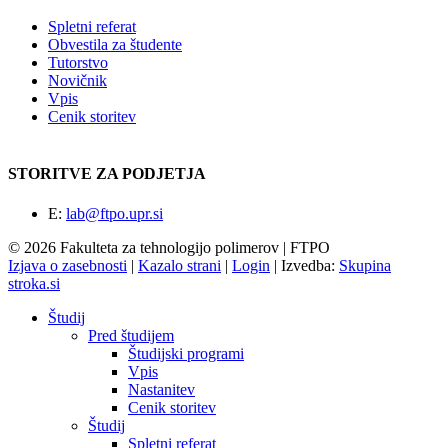
Spletni referat
Obvestila za študente
Tutorstvo
Novičnik
Vpis
Cenik storitev
STORITVE ZA PODJETJA
E:
lab@ftpo.upr.si
© 2026 Fakulteta za tehnologijo polimerov | FTPO
Izjava o zasebnosti
|
Kazalo strani
|
Login
|
Izvedba:
Skupina
stroka.si
Študij
Pred študijem
Študijski programi
Vpis
Nastanitev
Cenik storitev
Študij
Spletni referat