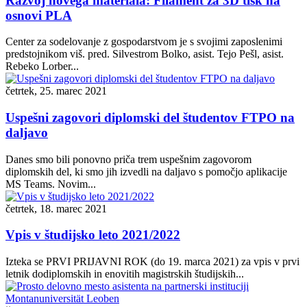
Razvoj novega materiala: Filament za 3D tisk na
osnovi PLA
Center za sodelovanje z gospodarstvom je s svojimi zaposlenimi
predstojnikom viš. pred. Silvestrom Bolko, asist. Tejo Pešl, asist.
Rebeko Lorber...
četrtek, 25. marec 2021
Uspešni zagovori diplomski del študentov FTPO na
daljavo
Danes smo bili ponovno priča trem uspešnim zagovorom
diplomskih del, ki smo jih izvedli na daljavo s pomočjo aplikacije
MS Teams. Novim...
četrtek, 18. marec 2021
Vpis v študijsko leto 2021/2022
Izteka se PRVI PRIJAVNI ROK (do 19. marca 2021) za vpis v prvi
letnik dodiplomskih in enovitih magistrskih študijskih...