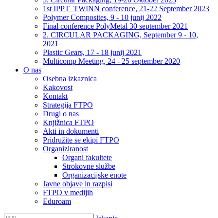
1st IPPT_TWINN conference, 21-22 September 2023
Polymer Composites, 9 - 10 junij 2022
Final conference PolyMetal 30 september 2021
2. CIRCULAR PACKAGING, September 9 - 10,
2021
Plastic Gears, 17 - 18 junij 2021
Multicomp Meeting, 24 - 25 september 2020
O nas
Osebna izkaznica
Kakovost
Kontakt
Strategija FTPO
Drugi o nas
Knjižnica FTPO
Akti in dokumenti
Pridružite se ekipi FTPO
Organiziranost
Organi fakultete
Strokovne službe
Organizacijske enote
Javne objave in razpisi
FTPO v medijih
Eduroam