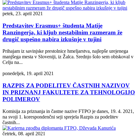
petek, 23. april 2021
Predstavitev Erasmus+ študenta Matije
Ranzingerja, ki kljub nestabilnim razmeram že
drugič uspešno nabira izkušnje v tujini
Prihajam iz savinjske prestolnice hmeljarstva, najlepše urejenega
manjšega mesta v Sloveniji, iz Žalca. Srednjo šolo sem obiskoval v
Celju na...
ponedeljek, 19. april 2021
RAZPIS ZA PODELITEV ČASTNIH NAZIVOV
IN PRIZNANJ FAKULTETE ZA TEHNOLOGIJO
POLIMEROV
Komisija za priznanja in častne nazive FTPO je danes, 19. 4. 2021,
na svoji 1. korespondenčni seji sprejela Razpis za podelitev
častnih...
četrtek, 08. april 2021