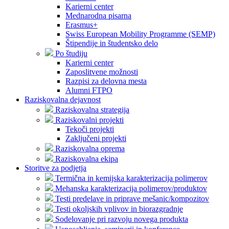
Karierni center
Mednarodna pisarna
Erasmus+
Swiss European Mobility Programme (SEMP)
Štipendije in študentsko delo
Po študiju
Karierni center
Zaposlitvene možnosti
Razpisi za delovna mesta
Alumni FTPO
Raziskovalna dejavnost
Raziskovalna strategija
Raziskovalni projekti
Tekoči projekti
Zaključeni projekti
Raziskovalna oprema
Raziskovalna ekipa
Storitve za podjetja
Termična in kemijska karakterizacija polimerov
Mehanska karakterizacija polimerov/produktov
Testi predelave in priprave mešanic/kompozitov
Testi okoljskih vplivov in biorazgradnje
Sodelovanje pri razvoju novega produkta