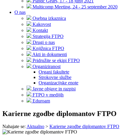
Plastic Gears, 17 - 18 junij 2021
Multicomp Meeting, 24 - 25 september 2020
O nas
Osebna izkaznica
Kakovost
Kontakt
Strategija FTPO
Drugi o nas
Knjižnica FTPO
Akti in dokumenti
Pridružite se ekipi FTPO
Organiziranost
Organi fakultete
Strokovne službe
Organizacijske enote
Javne objave in razpisi
FTPO v medijih
Eduroam
Karierne zgodbe diplomantov FTPO
Nahajate se:
Aktualno
>
Karierne zgodbe diplomantov FTPO