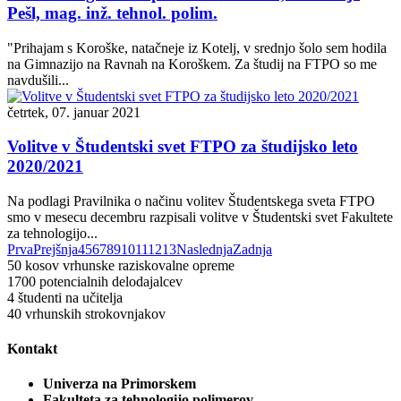
Pešl, mag. inž. tehnol. polim.
"Prihajam s Koroške, natačneje iz Kotelj, v srednjo šolo sem hodila
na Gimnazijo na Ravnah na Koroškem. Za študij na FTPO so me
navdušili...
četrtek, 07. januar 2021
Volitve v Študentski svet FTPO za študijsko leto
2020/2021
Na podlagi Pravilnika o načinu volitev Študentskega sveta FTPO
smo v mesecu decembru razpisali volitve v Študentski svet Fakultete
za tehnologijo...
Prva
Prejšnja
4
5
6
7
8
9
10
11
12
13
Naslednja
Zadnja
50
kosov vrhunske raziskovalne opreme
1700
potencialnih delodajalcev
4
študenti na učitelja
40
vrhunskih strokovnjakov
Kontakt
Univerza na Primorskem
Fakulteta za tehnologijo polimerov