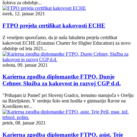
šolstva za obdobje...
torek, 12. januar 2021
FTPO prejela certifikat kakovosti ECHE
Z veseljem sporočamo, da je naša fakulteta prejela certifikat
kakovosti ECHE (Erasmus Charter for Higher Education) za novo
obdobje od leta 2021...
sobota, 09. januar 2021
Karierna zgodba diplomantke FTPO, Dunje
Cehner, Služba za kakovost in razvoj CGP d.d.
"Prihajam iz Pameč pri Slovenj Gradcu, trenutno stanujoča v Orešju
na Bizeljskem. V srednjo šolo sem hodila v gimnazijo Ravne na
Koroškem ter...
petek, 08. januar 2021
Karierna zgodba diplomantke FTPO, asist. Teje