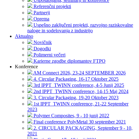
Usposabljanja, seminarji in konference
Referenčni projekti
Partnerji
Oprema
Uspešno zaključeni projekti, razvojno raziskovalne
naloge in sodelovanja z industrijo
Aktualno
Novičnik
Dogodki
Polimerni večeri
Karierne zgodbe diplomantov FTPO
Konference
AM Connect 2026, 23-24 SEPTEMBER 2026
4. Circular Packaging, 16-17 Oktober 2025
3rd IPPT_TWINN conference, 4-5 Junij 2025
2nd IPPT_TWINN conference, 14-15 Maj 2024
3. Circular Packaging, 19-20 Oktober 2023
1st IPPT_TWINN conference, 21-22 September
2023
Polymer Composites, 9 - 10 junij 2022
Final conference PolyMetal 30 september 2021
2. CIRCULAR PACKAGING, September 9 - 10,
2021