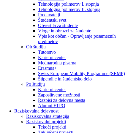
Tehnologija polimerov I. stopnja
Tehnologija polimerov II. stopnja
Predavatelji
Študentski svet
Obvestila za študente
Vloge in obrazci za študente
Vpis kot občan - Opravljanje posameznih
predmetov
Ob študiju
Tutorstvo
Karierni center
Mednarodna pisarna
Erasmus+
Swiss European Mobility Programme (SEMP)
Štipendije in študentsko delo
Po študiju
Karierni center
Zaposlitvene možnosti
Razpisi za delovna mesta
Alumni FTPO
Raziskovalna dejavnost
Raziskovalna strategija
Raziskovalni projekti
Tekoči projekti
Zaključeni projekti