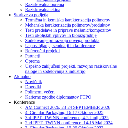
Raziskovalna oprema
Raziskovalna ekipa
Storitve za podjetja
Termična in kemijska karakterizacija polimerov
Mehanska karakterizacija polimerov/produktov
Testi predelave in priprave mešanic/kompozitov
Testi okoljskih vplivov in biorazgradnje
Sodelovanje pri razvoju novega produkta
Usposabljanja, seminarji in konference
Referenčni projekti
Partnerji
Oprema
Uspešno zaključeni projekti, razvojno raziskovalne
naloge in sodelovanja z industrijo
Aktualno
Novičnik
Dogodki
Polimerni večeri
Karierne zgodbe diplomantov FTPO
Konference
AM Connect 2026, 23-24 SEPTEMBER 2026
4. Circular Packaging, 16-17 Oktober 2025
3rd IPPT_TWINN conference, 4-5 Junij 2025
2nd IPPT_TWINN conference, 14-15 Maj 2024
3. Circular Packaging, 19-20 Oktober 2023