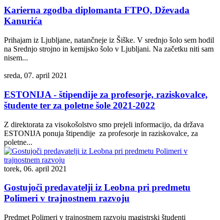
Karierna zgodba diplomanta FTPO, Dževada
Kanurića
Prihajam iz Ljubljane, natančneje iz Šiške. V srednjo šolo sem hodil
na Srednjo strojno in kemijsko šolo v Ljubljani. Na začetku niti sam
nisem...
sreda, 07. april 2021
ESTONIJA - štipendije za profesorje, raziskovalce,
študente ter za poletne šole 2021-2022
Z direktorata za visokošolstvo smo prejeli informacijo, da država
ESTONIJA ponuja štipendije za profesorje in raziskovalce, za
poletne...
torek, 06. april 2021
Gostujoči predavatelji iz Leobna pri predmetu
Polimeri v trajnostnem razvoju
Predmet Polimeri v trajnostnem razvoju magistrski študenti