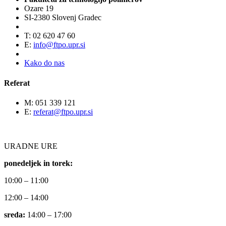
Ozare 19
SI-2380 Slovenj Gradec
T: 02 620 47 60
E:
info@ftpo.upr.si
Kako do nas
Referat
M: 051 339 121
E:
referat@ftpo.upr.si
URADNE URE
ponedeljek in torek:
10:00 – 11:00
12:00 – 14:00
sreda:
14:00 – 17:00