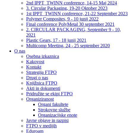
2nd IPPT_TWINN conference, 14-15 Maj 2024
3. Circular Packaging, 19-20 Oktober 2023
1st IPPT_TWINN conference, 21-22 September 2023
Polymer Composites, 9 - 10 junij 2022
Final conference PolyMetal 30 september 2021
2. CIRCULAR PACKAGING, September 9 - 10,
2021
Plastic Gears, 17 - 18 junij 2021
Multicomp Meeting, 24 - 25 september 2020
O nas
Osebna izkaznica
Kakovost
Kontakt
Strategija FTPO
Drugi o nas
Knjižnica FTPO
Akti in dokumenti
Pridružite se ekipi FTPO
Organiziranost
Organi fakultete
Strokovne službe
Organizacijske enote
Javne objave in razpisi
FTPO v medijih
Eduroam