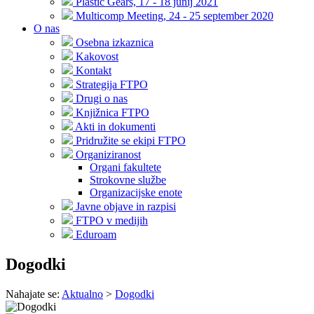
Plastic Gears, 17 - 18 junij 2021
Multicomp Meeting, 24 - 25 september 2020
O nas
Osebna izkaznica
Kakovost
Kontakt
Strategija FTPO
Drugi o nas
Knjižnica FTPO
Akti in dokumenti
Pridružite se ekipi FTPO
Organiziranost
Organi fakultete
Strokovne službe
Organizacijske enote
Javne objave in razpisi
FTPO v medijih
Eduroam
Dogodki
Nahajate se:
Aktualno
>
Dogodki