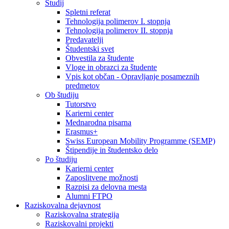
Študij
Spletni referat
Tehnologija polimerov I. stopnja
Tehnologija polimerov II. stopnja
Predavatelji
Študentski svet
Obvestila za študente
Vloge in obrazci za študente
Vpis kot občan - Opravljanje posameznih
predmetov
Ob študiju
Tutorstvo
Karierni center
Mednarodna pisarna
Erasmus+
Swiss European Mobility Programme (SEMP)
Štipendije in študentsko delo
Po študiju
Karierni center
Zaposlitvene možnosti
Razpisi za delovna mesta
Alumni FTPO
Raziskovalna dejavnost
Raziskovalna strategija
Raziskovalni projekti