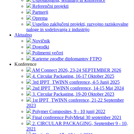
Usposabljanja, seminarji in konference
Referenčni projekti
Partnerji
Oprema
Uspešno zaključeni projekti, razvojno raziskovalne
naloge in sodelovanja z industrijo
Aktualno
Novičnik
Dogodki
Polimerni večeri
Karierne zgodbe diplomantov FTPO
Konference
AM Connect 2026, 23-24 SEPTEMBER 2026
4. Circular Packaging, 16-17 Oktober 2025
3rd IPPT_TWINN conference, 4-5 Junij 2025
2nd IPPT_TWINN conference, 14-15 Maj 2024
3. Circular Packaging, 19-20 Oktober 2023
1st IPPT_TWINN conference, 21-22 September
2023
Polymer Composites, 9 - 10 junij 2022
Final conference PolyMetal 30 september 2021
2. CIRCULAR PACKAGING, September 9 - 10,
2021