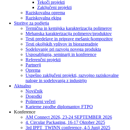
Tekoči projekti
Zaključeni projekti
Raziskovalna oprema
Raziskovalna ekipa
Storitve za podjetja
Termična in kemijska karakterizacija polimerov
Mehanska karakterizacija polimerov/produktov
Testi predelave in priprave mešanic/kompozitov
Testi okoljskih vplivov in biorazgradnje
Sodelovanje pri razvoju novega produkta
Usposabljanja, seminarji in konference
Referenčni projekti
Partnerji
Oprema
Uspešno zaključeni projekti, razvojno raziskovalne
naloge in sodelovanja z industrijo
Aktualno
Novičnik
Dogodki
Polimerni večeri
Karierne zgodbe diplomantov FTPO
Konference
AM Connect 2026, 23-24 SEPTEMBER 2026
4. Circular Packaging, 16-17 Oktober 2025
3rd IPPT_TWINN conference, 4-5 Junij 2025