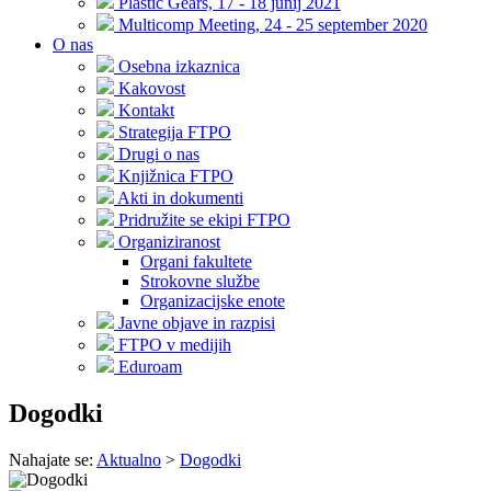
Plastic Gears, 17 - 18 junij 2021
Multicomp Meeting, 24 - 25 september 2020
O nas
Osebna izkaznica
Kakovost
Kontakt
Strategija FTPO
Drugi o nas
Knjižnica FTPO
Akti in dokumenti
Pridružite se ekipi FTPO
Organiziranost
Organi fakultete
Strokovne službe
Organizacijske enote
Javne objave in razpisi
FTPO v medijih
Eduroam
Dogodki
Nahajate se:
Aktualno
>
Dogodki