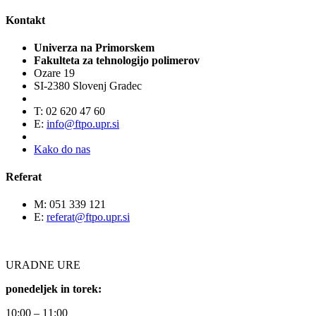
Kontakt
Univerza na Primorskem
Fakulteta za tehnologijo polimerov
Ozare 19
SI-2380 Slovenj Gradec
T: 02 620 47 60
E:
info@ftpo.upr.si
Kako do nas
Referat
M: 051 339 121
E:
referat@ftpo.upr.si
URADNE URE
ponedeljek in torek:
10:00 – 11:00