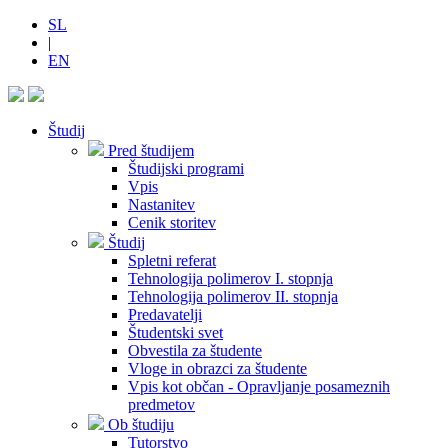
SL
|
EN
Študij
Pred študijem
Študijski programi
Vpis
Nastanitev
Cenik storitev
Študij
Spletni referat
Tehnologija polimerov I. stopnja
Tehnologija polimerov II. stopnja
Predavatelji
Študentski svet
Obvestila za študente
Vloge in obrazci za študente
Vpis kot občan - Opravljanje posameznih
predmetov
Ob študiju
Tutorstvo