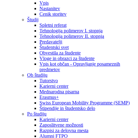
Vpis
Nastanitev
Cenik storitev
Študij
Spletni referat
Tehnologija polimerov I. stopnja
Tehnologija polimerov II. stopnja
Predavatelji
Študentski svet
Obvestila za študente
Vloge in obrazci za študente
Vpis kot občan - Opravljanje posameznih
predmetov
Ob študiju
Tutorstvo
Karierni center
Mednarodna pisarna
Erasmus+
Swiss European Mobility Programme (SEMP)
Štipendije in študentsko delo
Po študiju
Karierni center
Zaposlitvene možnosti
Razpisi za delovna mesta
Alumni FTPO