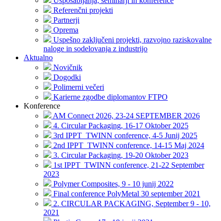
Usposabljanja, seminarji in konference
Referenčni projekti
Partnerji
Oprema
Uspešno zaključeni projekti, razvojno raziskovalne
naloge in sodelovanja z industrijo
Aktualno
Novičnik
Dogodki
Polimerni večeri
Karierne zgodbe diplomantov FTPO
Konference
AM Connect 2026, 23-24 SEPTEMBER 2026
4. Circular Packaging, 16-17 Oktober 2025
3rd IPPT_TWINN conference, 4-5 Junij 2025
2nd IPPT_TWINN conference, 14-15 Maj 2024
3. Circular Packaging, 19-20 Oktober 2023
1st IPPT_TWINN conference, 21-22 September
2023
Polymer Composites, 9 - 10 junij 2022
Final conference PolyMetal 30 september 2021
2. CIRCULAR PACKAGING, September 9 - 10,
2021