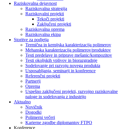
Raziskovalna dejavnost
Raziskovalna strategija
Raziskovalni projekti
Tekoči projekti
Zaključeni projekti
Raziskovalna oprema
Raziskovalna ekipa
Storitve za podjetja
Termična in kemijska karakterizacija polimerov
Mehanska karakterizacija polimerov/produktov
Testi predelave in priprave mešanic/kompozitov
Testi okoljskih vplivov in biorazgradnje
Sodelovanje pri razvoju novega produkta
Usposabljanja, seminarji in konference
Referenčni projekti
Partnerji
Oprema
Uspešno zaključeni projekti, razvojno raziskovalne
naloge in sodelovanja z industrijo
Aktualno
Novičnik
Dogodki
Polimerni večeri
Karierne zgodbe diplomantov FTPO
Konference