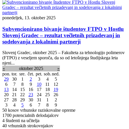
ponedeljek, 13. oktober 2025
Subvencionirano bivanje študentov FTPO v Hostlu
Slovenj Gradec – rezultat večletnih prizadevanj in
sodelovanja z lokalnimi partnerji
Slovenj Gradec, oktober 2025 – Fakulteta za tehnologijo polimerov
(FTPO) z veseljem sporoča, da so od letošnjega študijskega leta
njeni...
«
oktober 2025
»
pon.
tor.
sre.
čet.
pet.
sob.
ned.
29
30
1
2
3
4
5
6
7
8
9
10
11
12
13
14
15
16
17
18
19
20
21
22
23
24
25
26
27
28
29
30
31
1
2
3
4
5
6
7
8
9
50
kosov vrhunske raziskovalne opreme
1700
potencialnih delodajalcev
4
študenti na učitelja
40
vrhunskih strokovnjakov