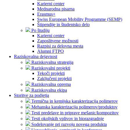
Karierni center
Mednarodna pisarna
Erasmus+
Swiss European Mobility Programme (SEMP)
Štipendije in študentsko delo
Po študiju
Karierni center
Zaposlitvene možnosti
Razpisi za delovna mesta
Alumni FTPO
Raziskovalna dejavnost
Raziskovalna strategija
Raziskovalni projekti
Tekoči projekti
Zaključeni projekti
Raziskovalna oprema
Raziskovalna ekipa
Storitve za podjetja
Termična in kemijska karakterizacija polimerov
Mehanska karakterizacija polimerov/produktov
Testi predelave in priprave mešanic/kompozitov
Testi okoljskih vplivov in biorazgradnje
Sodelovanje pri razvoju novega produkta