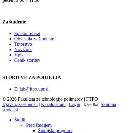
petek:
9:00 – 11:00
Za študente
Spletni referat
Obvestila za študente
Tutorstvo
Novičnik
Vpis
Cenik storitev
STORITVE ZA PODJETJA
E:
lab@ftpo.upr.si
© 2026 Fakulteta za tehnologijo polimerov | FTPO
Izjava o zasebnosti
|
Kazalo strani
|
Login
|
Izvedba:
Skupina
stroka.si
Študij
Pred študijem
Študijski programi