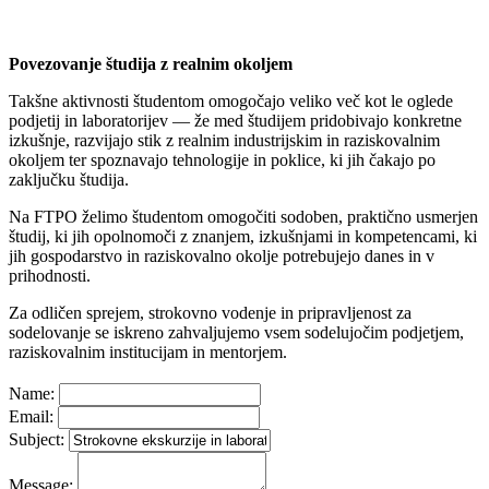
Povezovanje študija z realnim okoljem
Takšne aktivnosti študentom omogočajo veliko več kot le oglede
podjetij in laboratorijev — že med študijem pridobivajo konkretne
izkušnje, razvijajo stik z realnim industrijskim in raziskovalnim
okoljem ter spoznavajo tehnologije in poklice, ki jih čakajo po
zaključku študija.
Na FTPO želimo študentom omogočiti sodoben, praktično usmerjen
študij, ki jih opolnomoči z znanjem, izkušnjami in kompetencami, ki
jih gospodarstvo in raziskovalno okolje potrebujejo danes in v
prihodnosti.
Za odličen sprejem, strokovno vodenje in pripravljenost za
sodelovanje se iskreno zahvaljujemo vsem sodelujočim podjetjem,
raziskovalnim institucijam in mentorjem.
Name:
Email:
Subject:
Message: