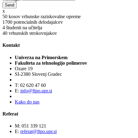
x
50
kosov vrhunske raziskovalne opreme
1700
potencialnih delodajalcev
4
študenti na učitelja
40
vrhunskih strokovnjakov
Kontakt
Univerza na Primorskem
Fakulteta za tehnologijo polimerov
Ozare 19
SI-2380 Slovenj Gradec
T: 02 620 47 60
E:
info@ftpo.upr.si
Kako do nas
Referat
M: 051 339 121
E:
referat@ftpo.upr.si