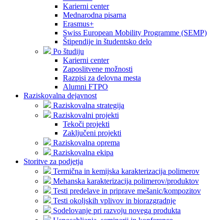
Karierni center
Mednarodna pisarna
Erasmus+
Swiss European Mobility Programme (SEMP)
Štipendije in študentsko delo
Po študiju
Karierni center
Zaposlitvene možnosti
Razpisi za delovna mesta
Alumni FTPO
Raziskovalna dejavnost
Raziskovalna strategija
Raziskovalni projekti
Tekoči projekti
Zaključeni projekti
Raziskovalna oprema
Raziskovalna ekipa
Storitve za podjetja
Termična in kemijska karakterizacija polimerov
Mehanska karakterizacija polimerov/produktov
Testi predelave in priprave mešanic/kompozitov
Testi okoljskih vplivov in biorazgradnje
Sodelovanje pri razvoju novega produkta