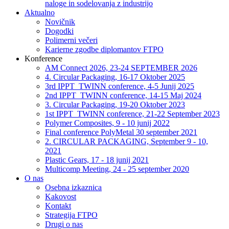
naloge in sodelovanja z industrijo
Aktualno
Novičnik
Dogodki
Polimerni večeri
Karierne zgodbe diplomantov FTPO
Konference
AM Connect 2026, 23-24 SEPTEMBER 2026
4. Circular Packaging, 16-17 Oktober 2025
3rd IPPT_TWINN conference, 4-5 Junij 2025
2nd IPPT_TWINN conference, 14-15 Maj 2024
3. Circular Packaging, 19-20 Oktober 2023
1st IPPT_TWINN conference, 21-22 September 2023
Polymer Composites, 9 - 10 junij 2022
Final conference PolyMetal 30 september 2021
2. CIRCULAR PACKAGING, September 9 - 10,
2021
Plastic Gears, 17 - 18 junij 2021
Multicomp Meeting, 24 - 25 september 2020
O nas
Osebna izkaznica
Kakovost
Kontakt
Strategija FTPO
Drugi o nas