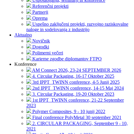
Usposabljanja, seminarji in konference
Referenčni projekti
Partnerji
Oprema
Uspešno zaključeni projekti, razvojno raziskovalne
naloge in sodelovanja z industrijo
Aktualno
Novičnik
Dogodki
Polimerni večeri
Karierne zgodbe diplomantov FTPO
Konference
AM Connect 2026, 23-24 SEPTEMBER 2026
4. Circular Packaging, 16-17 Oktober 2025
3rd IPPT_TWINN conference, 4-5 Junij 2025
2nd IPPT_TWINN conference, 14-15 Maj 2024
3. Circular Packaging, 19-20 Oktober 2023
1st IPPT_TWINN conference, 21-22 September
2023
Polymer Composites, 9 - 10 junij 2022
Final conference PolyMetal 30 september 2021
2. CIRCULAR PACKAGING, September 9 - 10,
2021