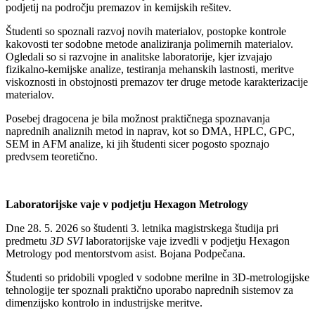
podjetij na področju premazov in kemijskih rešitev.
Študenti so spoznali razvoj novih materialov, postopke kontrole
kakovosti ter sodobne metode analiziranja polimernih materialov.
Ogledali so si razvojne in analitske laboratorije, kjer izvajajo
fizikalno-kemijske analize, testiranja mehanskih lastnosti, meritve
viskoznosti in obstojnosti premazov ter druge metode karakterizacije
materialov.
Posebej dragocena je bila možnost praktičnega spoznavanja
naprednih analiznih metod in naprav, kot so DMA, HPLC, GPC,
SEM in AFM analize, ki jih študenti sicer pogosto spoznajo
predvsem teoretično.
Laboratorijske vaje v podjetju Hexagon Metrology
Dne 28. 5. 2026 so študenti 3. letnika magistrskega študija pri
predmetu
3D SVI
laboratorijske vaje izvedli v podjetju Hexagon
Metrology pod mentorstvom asist. Bojana Podpečana.
Študenti so pridobili vpogled v sodobne merilne in 3D-metrologijske
tehnologije ter spoznali praktično uporabo naprednih sistemov za
dimenzijsko kontrolo in industrijske meritve.