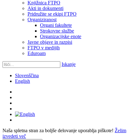
Knjižnica FTPO
Akti in dokumenti
Pridružite se ekipi FTPO
Organiziranost
Organi fakultete
Strokovne službe
Organizacijske enote
Javne objave in razpisi
FTPO v medijih
Eduroam
Iskanje
Slovenščina
English
Naša spletna stran za boljše delovanje uporablja piškote!
Želim
izvedeti več