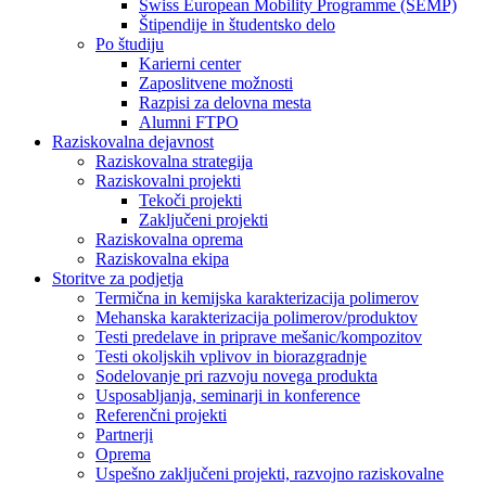
Swiss European Mobility Programme (SEMP)
Štipendije in študentsko delo
Po študiju
Karierni center
Zaposlitvene možnosti
Razpisi za delovna mesta
Alumni FTPO
Raziskovalna dejavnost
Raziskovalna strategija
Raziskovalni projekti
Tekoči projekti
Zaključeni projekti
Raziskovalna oprema
Raziskovalna ekipa
Storitve za podjetja
Termična in kemijska karakterizacija polimerov
Mehanska karakterizacija polimerov/produktov
Testi predelave in priprave mešanic/kompozitov
Testi okoljskih vplivov in biorazgradnje
Sodelovanje pri razvoju novega produkta
Usposabljanja, seminarji in konference
Referenčni projekti
Partnerji
Oprema
Uspešno zaključeni projekti, razvojno raziskovalne