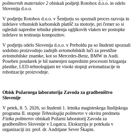
polimernih materialov 2
obiskali podjetji Rotobox d.o.o. in odelo
Slovenija d.o.o.
V podjetju Rotobox d.o.o. v Šentjurju so spoznali proces razvoja in
izdelave vrhunskih karbonskih platišč za motorje, pri čemer so si
ogledali napredne tehnike pletenja ogljikovih vlaken ter postopke
izdelave in testiranja kompozitov.
V podjetju odelo Slovenija d.o.o. v Preboldu pa so študenti spoznali
sodobno proizvodnjo zadnjih avtomobilskih luči za prestižne
avtomobilske znamke, kot so Mercedes-Benz, BMW in Audi.
Poseben poudarek je bil namenjen naprednim procesom brizganja
plastike, LED-tehnologijam ter visoki stopnji avtomatizacije in
robotizacije proizvodnje.
Obisk Požarnega laboratorija Zavoda za gradbeništvo
Slovenije
V petek, 8. 5. 2026, so študenti 1. letnika magistrskega študijskega
programa II. stopnje
Tehnologija polimerov
v okviru predmeta
Fizika polimerov
obiskali Požarni laboratorij Zavoda za
gradbeništvo Slovenije v Logatcu. Ekskurzija je potekala v
organizaciji izr. prof. dr. Andrijane Sever Škapin.