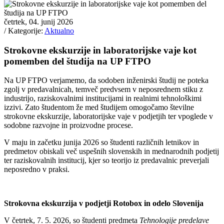
četrtek, 04. junij 2026
/ Kategorije:
Aktualno
Strokovne ekskurzije in laboratorijske vaje kot
pomemben del študija na UP FTPO
Na UP FTPO verjamemo, da sodoben inženirski študij ne poteka
zgolj v predavalnicah, temveč predvsem v neposrednem stiku z
industrijo, raziskovalnimi institucijami in realnimi tehnološkimi
izzivi. Zato študentom že med študijem omogočamo številne
strokovne ekskurzije, laboratorijske vaje v podjetjih ter vpoglede v
sodobne razvojne in proizvodne procese.
V maju in začetku junija 2026 so študenti različnih letnikov in
predmetov obiskali več uspešnih slovenskih in mednarodnih podjetij
ter raziskovalnih institucij, kjer so teorijo iz predavalnic preverjali
neposredno v praksi.
Strokovna ekskurzija v podjetji Rotobox in odelo Slovenija
V četrtek, 7. 5. 2026, so študenti predmeta
Tehnologije predelave