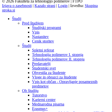
© 2026 Fakulteta za tehnologijo polimerov | FTPO
Izjava o zasebnosti
|
Kazalo strani
|
Login
|
Izvedba:
Skupina
stroka.si
Študij
Pred študijem
Študijski programi
Vpis
Nastanitev
Cenik storitev
Študij
Spletni referat
Tehnologija polimerov I. stopnja
Tehnologija polimerov II. stopnja
Predavatelji
Študentski svet
Obvestila za študente
Vloge in obrazci za študente
Vpis kot občan - Opravljanje posameznih
predmetov
Ob študiju
Tutorstvo
Karierni center
Mednarodna pisarna
Erasmus+