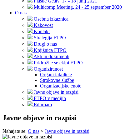
Plastic Gears, 17 - 18 junij 2021
Multicomp Meeting, 24 - 25 september 2020
O nas
Osebna izkaznica
Kakovost
Kontakt
Strategija FTPO
Drugi o nas
Knjižnica FTPO
Akti in dokumenti
Pridružite se ekipi FTPO
Organiziranost
Organi fakultete
Strokovne službe
Organizacijske enote
Javne objave in razpisi
FTPO v medijih
Eduroam
Javne objave in razpisi
Nahajate se:
O nas
>
Javne objave in razpisi