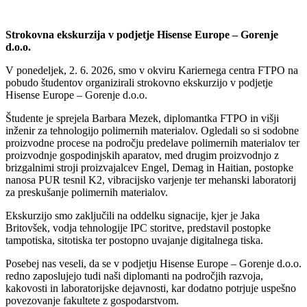
Strokovna ekskurzija v podjetje Hisense Europe – Gorenje
d.o.o.
V ponedeljek, 2. 6. 2026, smo v okviru Kariernega centra FTPO na
pobudo študentov organizirali strokovno ekskurzijo v podjetje
Hisense Europe – Gorenje d.o.o.
Študente je sprejela Barbara Mezek, diplomantka FTPO in višji
inženir za tehnologijo polimernih materialov. Ogledali so si sodobne
proizvodne procese na področju predelave polimernih materialov ter
proizvodnje gospodinjskih aparatov, med drugim proizvodnjo z
brizgalnimi stroji proizvajalcev Engel, Demag in Haitian, postopke
nanosa PUR tesnil K2, vibracijsko varjenje ter mehanski laboratorij
za preskušanje polimernih materialov.
Ekskurzijo smo zaključili na oddelku signacije, kjer je Jaka
Britovšek, vodja tehnologije IPC storitve, predstavil postopke
tampotiska, sitotiska ter postopno uvajanje digitalnega tiska.
Posebej nas veseli, da se v podjetju Hisense Europe – Gorenje d.o.o.
redno zaposlujejo tudi naši diplomanti na področjih razvoja,
kakovosti in laboratorijske dejavnosti, kar dodatno potrjuje uspešno
povezovanje fakultete z gospodarstvom.