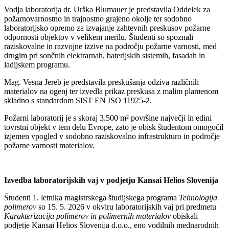
Vodja laboratorija dr. Urška Blumauer je predstavila Oddelek za
požarnovarnostno in trajnostno grajeno okolje ter sodobno
laboratorijsko opremo za izvajanje zahtevnih preskusov požarne
odpornosti objektov v velikem merilu. Študenti so spoznali
raziskovalne in razvojne izzive na področju požarne varnosti, med
drugim pri sončnih elektrarnah, baterijskih sistemih, fasadah in
ladijskem programu.
Mag. Vesna Jereb je predstavila preskušanja odziva različnih
materialov na ogenj ter izvedla prikaz preskusa z malim plamenom
skladno s standardom SIST EN ISO 11925-2.
Požarni laboratorij je s skoraj 3.500 m² površine največji in edini
tovrstni objekt v tem delu Evrope, zato je obisk študentom omogočil
izjemen vpogled v sodobno raziskovalno infrastrukturo in področje
požarne varnosti materialov.
Izvedba laboratorijskih vaj v podjetju Kansai Helios Slovenija
Študenti 1. letnika magistrskega študijskega programa
Tehnologija
polimerov
so 15. 5. 2026 v okviru laboratorijskih vaj pri predmetu
Karakterizacija polimerov in polimernih materialov
obiskali
podjetje Kansai Helios Slovenija d.o.o., eno vodilnih mednarodnih