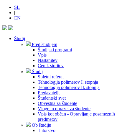
SL
|
EN
Študij
Pred študijem
Študijski programi
Vpis
Nastanitev
Cenik storitev
Študij
Spletni referat
Tehnologija polimerov I. stopnja
Tehnologija polimerov II. stopnja
Predavatelji
Študentski svet
Obvestila za študente
Vloge in obrazci za študente
Vpis kot občan - Opravljanje posameznih
predmetov
Ob študiju
Tutorstvo