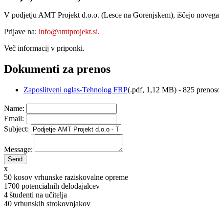
V podjetju AMT Projekt d.o.o. (Lesce na Gorenjskem), iščejo novega 
Prijave na:
info@amtprojekt.si
.
Več informacij v priponki.
Dokumenti za prenos
Zaposlitveni oglas-Tehnolog FRP
(
.pdf,
1,12 MB
) - 825 prenos
Name:
Email:
Subject:
Message:
x
50
kosov vrhunske raziskovalne opreme
1700
potencialnih delodajalcev
4
študenti na učitelja
40
vrhunskih strokovnjakov