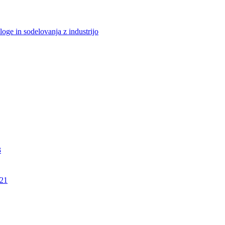
loge in sodelovanja z industrijo
3
21