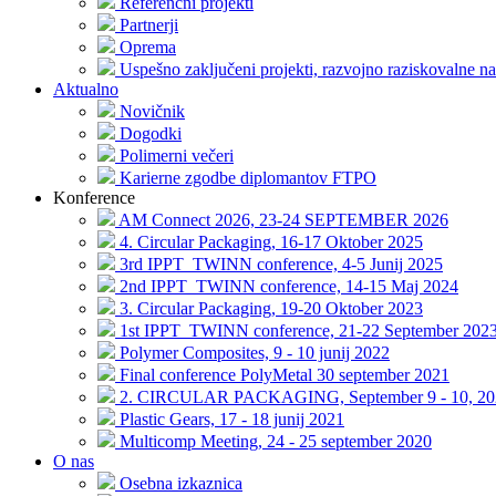
Referenčni projekti
Partnerji
Oprema
Uspešno zaključeni projekti, razvojno raziskovalne na
Aktualno
Novičnik
Dogodki
Polimerni večeri
Karierne zgodbe diplomantov FTPO
Konference
AM Connect 2026, 23-24 SEPTEMBER 2026
4. Circular Packaging, 16-17 Oktober 2025
3rd IPPT_TWINN conference, 4-5 Junij 2025
2nd IPPT_TWINN conference, 14-15 Maj 2024
3. Circular Packaging, 19-20 Oktober 2023
1st IPPT_TWINN conference, 21-22 September 202
Polymer Composites, 9 - 10 junij 2022
Final conference PolyMetal 30 september 2021
2. CIRCULAR PACKAGING, September 9 - 10, 20
Plastic Gears, 17 - 18 junij 2021
Multicomp Meeting, 24 - 25 september 2020
O nas
Osebna izkaznica