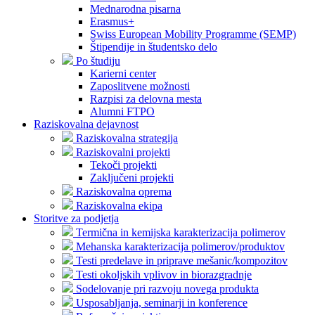
Mednarodna pisarna
Erasmus+
Swiss European Mobility Programme (SEMP)
Štipendije in študentsko delo
Po študiju
Karierni center
Zaposlitvene možnosti
Razpisi za delovna mesta
Alumni FTPO
Raziskovalna dejavnost
Raziskovalna strategija
Raziskovalni projekti
Tekoči projekti
Zaključeni projekti
Raziskovalna oprema
Raziskovalna ekipa
Storitve za podjetja
Termična in kemijska karakterizacija polimerov
Mehanska karakterizacija polimerov/produktov
Testi predelave in priprave mešanic/kompozitov
Testi okoljskih vplivov in biorazgradnje
Sodelovanje pri razvoju novega produkta
Usposabljanja, seminarji in konference