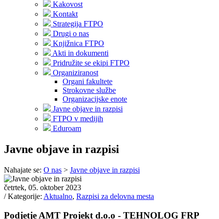
Kakovost
Kontakt
Strategija FTPO
Drugi o nas
Knjižnica FTPO
Akti in dokumenti
Pridružite se ekipi FTPO
Organiziranost
Organi fakultete
Strokovne službe
Organizacijske enote
Javne objave in razpisi
FTPO v medijih
Eduroam
Javne objave in razpisi
Nahajate se:
O nas
>
Javne objave in razpisi
četrtek, 05. oktober 2023
/ Kategorije:
Aktualno
,
Razpisi za delovna mesta
Podjetje AMT Projekt d.o.o - TEHNOLOG FRP