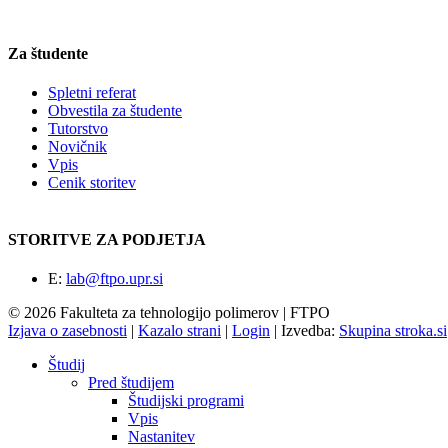
Za študente
Spletni referat
Obvestila za študente
Tutorstvo
Novičnik
Vpis
Cenik storitev
STORITVE ZA PODJETJA
E:
lab@ftpo.upr.si
© 2026 Fakulteta za tehnologijo polimerov | FTPO
Izjava o zasebnosti
|
Kazalo strani
|
Login
|
Izvedba:
Skupina stroka.si
Študij
Pred študijem
Študijski programi
Vpis
Nastanitev