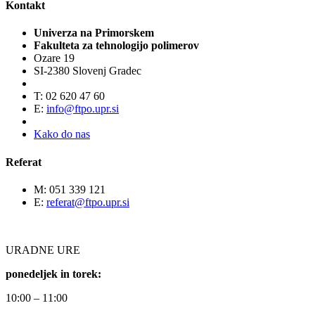
Kontakt
Univerza na Primorskem
Fakulteta za tehnologijo polimerov
Ozare 19
SI-2380 Slovenj Gradec
T: 02 620 47 60
E:
info@ftpo.upr.si
Kako do nas
Referat
M: 051 339 121
E:
referat@ftpo.upr.si
URADNE URE
ponedeljek in torek:
10:00 – 11:00