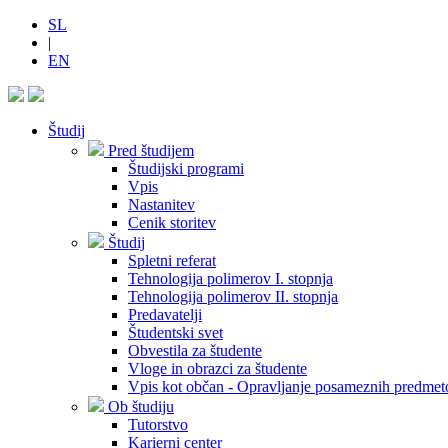
SL
|
EN
Študij
Pred študijem
Študijski programi
Vpis
Nastanitev
Cenik storitev
Študij
Spletni referat
Tehnologija polimerov I. stopnja
Tehnologija polimerov II. stopnja
Predavatelji
Študentski svet
Obvestila za študente
Vloge in obrazci za študente
Vpis kot občan - Opravljanje posameznih predmet
Ob študiju
Tutorstvo
Karierni center