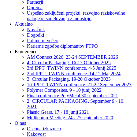
Partnerji
Oprema
Uspešno zaključeni projekti, razvojno raziskovalne
naloge in sodelovanja z industrijo
Aktualno
Novičnik
Dogodki
Polimerni večeri
Karierne zgodbe diplomantov FTPO
Konference
AM Connect 2026, 23-24 SEPTEMBER 2026
4. Circular Packaging, 16-17 Oktober 2025
3rd IPPT_TWINN conference, 4-5 Junij 2025
2nd IPPT_TWINN conference, 14-15 Maj 2024
3. Circular Packaging, 19-20 Oktober 2023
1st IPPT_TWINN conference, 21-22 September 2023
Polymer Composites, 9 - 10 junij 2022
Final conference PolyMetal 30 september 2021
2. CIRCULAR PACKAGING, September 9 - 10,
2021
Plastic Gears, 17 - 18 junij 2021
Multicomp Meeting, 24 - 25 september 2020
O nas
Osebna izkaznica
Kakovost