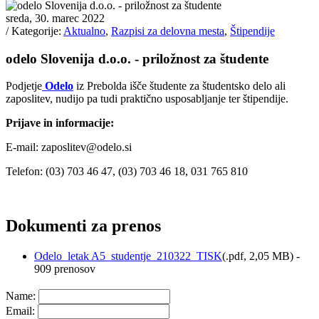
sreda, 30. marec 2022
/ Kategorije:
Aktualno
,
Razpisi za delovna mesta
,
Štipendije
odelo Slovenija d.o.o. - priložnost za študente
Podjetje
Odelo
iz Prebolda išče študente za študentsko delo ali
zaposlitev, nudijo pa tudi praktično usposabljanje ter štipendije.
Prijave in informacije:
E-mail:
zaposlitev@odelo.si
Telefon: (03) 703 46 47, (03) 703 46 18, 031 765 810
Dokumenti za prenos
Odelo_letak A5_studentje_210322_TISK
(
.pdf,
2,05 MB
) -
909 prenosov
Name:
Email: