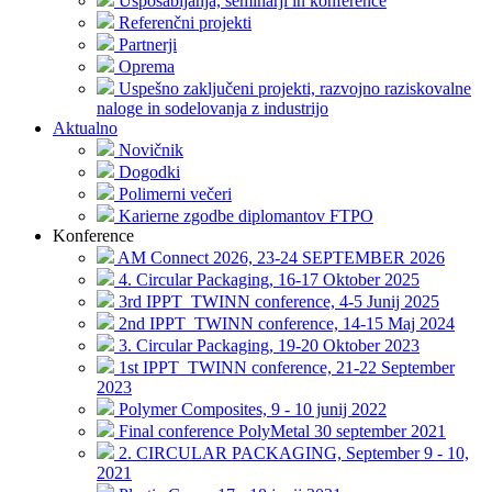
Usposabljanja, seminarji in konference
Referenčni projekti
Partnerji
Oprema
Uspešno zaključeni projekti, razvojno raziskovalne
naloge in sodelovanja z industrijo
Aktualno
Novičnik
Dogodki
Polimerni večeri
Karierne zgodbe diplomantov FTPO
Konference
AM Connect 2026, 23-24 SEPTEMBER 2026
4. Circular Packaging, 16-17 Oktober 2025
3rd IPPT_TWINN conference, 4-5 Junij 2025
2nd IPPT_TWINN conference, 14-15 Maj 2024
3. Circular Packaging, 19-20 Oktober 2023
1st IPPT_TWINN conference, 21-22 September
2023
Polymer Composites, 9 - 10 junij 2022
Final conference PolyMetal 30 september 2021
2. CIRCULAR PACKAGING, September 9 - 10,
2021