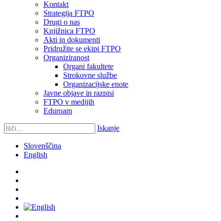
Kontakt
Strategija FTPO
Drugi o nas
Knjižnica FTPO
Akti in dokumenti
Pridružite se ekipi FTPO
Organiziranost
Organi fakultete
Strokovne službe
Organizacijske enote
Javne objave in razpisi
FTPO v medijih
Eduroam
Iskanje
Slovenščina
English