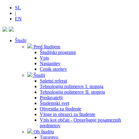
SL
|
EN
Študij
Pred študijem
Študijski programi
Vpis
Nastanitev
Cenik storitev
Študij
Spletni referat
Tehnologija polimerov I. stopnja
Tehnologija polimerov II. stopnja
Predavatelji
Študentski svet
Obvestila za študente
Vloge in obrazci za študente
Vpis kot občan - Opravljanje posameznih
predmetov
Ob študiju
Tutorstvo