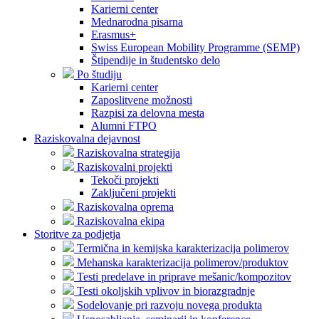
Karierni center
Mednarodna pisarna
Erasmus+
Swiss European Mobility Programme (SEMP)
Štipendije in študentsko delo
Po študiju
Karierni center
Zaposlitvene možnosti
Razpisi za delovna mesta
Alumni FTPO
Raziskovalna dejavnost
Raziskovalna strategija
Raziskovalni projekti
Tekoči projekti
Zaključeni projekti
Raziskovalna oprema
Raziskovalna ekipa
Storitve za podjetja
Termična in kemijska karakterizacija polimerov
Mehanska karakterizacija polimerov/produktov
Testi predelave in priprave mešanic/kompozitov
Testi okoljskih vplivov in biorazgradnje
Sodelovanje pri razvoju novega produkta