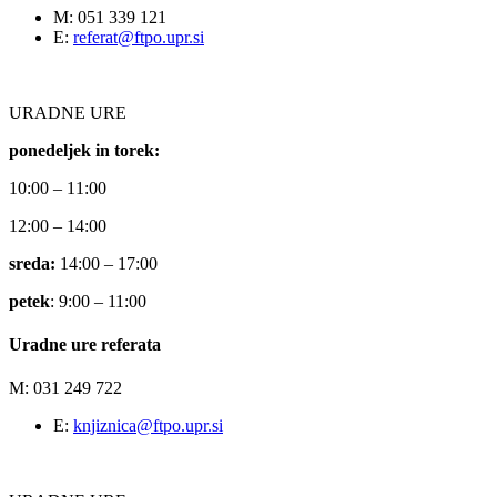
M: 051 339 121
E:
referat@ftpo.upr.si
URADNE URE
ponedeljek in torek:
10:00 – 11:00
12:00 – 14:00
sreda:
14:00 – 17:00
petek
: 9:00 – 11:00
Uradne ure referata
M: 031 249 722
E:
knjiznica@ftpo.upr.si