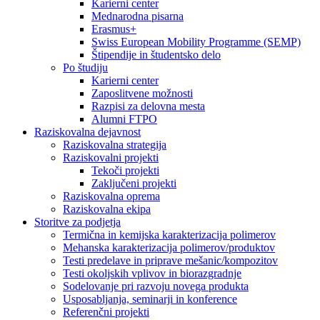
Karierni center
Mednarodna pisarna
Erasmus+
Swiss European Mobility Programme (SEMP)
Štipendije in študentsko delo
Po študiju
Karierni center
Zaposlitvene možnosti
Razpisi za delovna mesta
Alumni FTPO
Raziskovalna dejavnost
Raziskovalna strategija
Raziskovalni projekti
Tekoči projekti
Zaključeni projekti
Raziskovalna oprema
Raziskovalna ekipa
Storitve za podjetja
Termična in kemijska karakterizacija polimerov
Mehanska karakterizacija polimerov/produktov
Testi predelave in priprave mešanic/kompozitov
Testi okoljskih vplivov in biorazgradnje
Sodelovanje pri razvoju novega produkta
Usposabljanja, seminarji in konference
Referenčni projekti