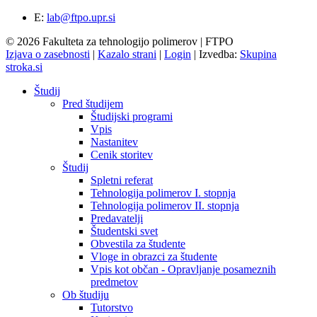
E:
lab@ftpo.upr.si
© 2026 Fakulteta za tehnologijo polimerov | FTPO
Izjava o zasebnosti
|
Kazalo strani
|
Login
|
Izvedba:
Skupina
stroka.si
Študij
Pred študijem
Študijski programi
Vpis
Nastanitev
Cenik storitev
Študij
Spletni referat
Tehnologija polimerov I. stopnja
Tehnologija polimerov II. stopnja
Predavatelji
Študentski svet
Obvestila za študente
Vloge in obrazci za študente
Vpis kot občan - Opravljanje posameznih
predmetov
Ob študiju
Tutorstvo