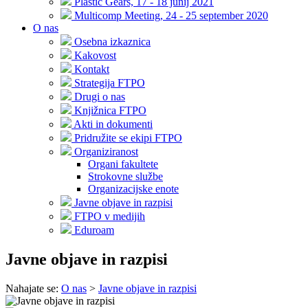
Plastic Gears, 17 - 18 junij 2021
Multicomp Meeting, 24 - 25 september 2020
O nas
Osebna izkaznica
Kakovost
Kontakt
Strategija FTPO
Drugi o nas
Knjižnica FTPO
Akti in dokumenti
Pridružite se ekipi FTPO
Organiziranost
Organi fakultete
Strokovne službe
Organizacijske enote
Javne objave in razpisi
FTPO v medijih
Eduroam
Javne objave in razpisi
Nahajate se:
O nas
>
Javne objave in razpisi