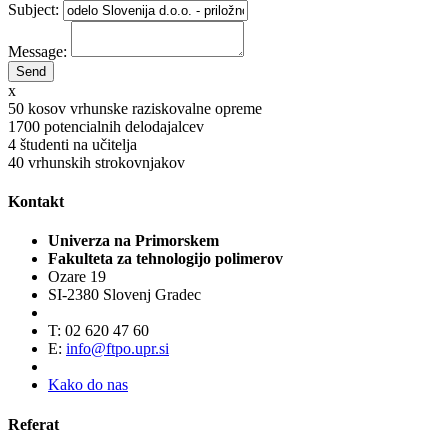
Subject:
Message:
x
50
kosov vrhunske raziskovalne opreme
1700
potencialnih delodajalcev
4
študenti na učitelja
40
vrhunskih strokovnjakov
Kontakt
Univerza na Primorskem
Fakulteta za tehnologijo polimerov
Ozare 19
SI-2380 Slovenj Gradec
T: 02 620 47 60
E:
info@ftpo.upr.si
Kako do nas
Referat