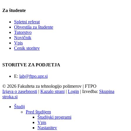
Za študente
Spletni referat
Obvestila za študente
Tutorstvo
Novičnik
Vpis
Cenik storitev
STORITVE ZA PODJETJA
E:
lab@ftpo.upr.si
© 2026 Fakulteta za tehnologijo polimerov | FTPO
Izjava o zasebnosti
|
Kazalo strani
|
Login
|
Izvedba:
Skupina
stroka.si
Študij
Pred študijem
Študijski programi
Vpis
Nastanitev