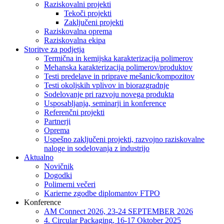
Raziskovalni projekti
Tekoči projekti
Zaključeni projekti
Raziskovalna oprema
Raziskovalna ekipa
Storitve za podjetja
Termična in kemijska karakterizacija polimerov
Mehanska karakterizacija polimerov/produktov
Testi predelave in priprave mešanic/kompozitov
Testi okoljskih vplivov in biorazgradnje
Sodelovanje pri razvoju novega produkta
Usposabljanja, seminarji in konference
Referenčni projekti
Partnerji
Oprema
Uspešno zaključeni projekti, razvojno raziskovalne
naloge in sodelovanja z industrijo
Aktualno
Novičnik
Dogodki
Polimerni večeri
Karierne zgodbe diplomantov FTPO
Konference
AM Connect 2026, 23-24 SEPTEMBER 2026
4. Circular Packaging, 16-17 Oktober 2025