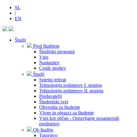
SL
|
EN
Študij
Pred študijem
Študijski programi
Vpis
Nastanitev
Cenik storitev
Študij
Spletni referat
Tehnologija polimerov I. stopnja
Tehnologija polimerov II. stopnja
Predavatelji
Študentski svet
Obvestila za študente
Vloge in obrazci za študente
Vpis kot občan - Opravljanje posameznih
predmetov
Ob študiju
Tutorstvo