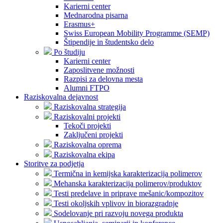
Karierni center
Mednarodna pisarna
Erasmus+
Swiss European Mobility Programme (SEMP)
Štipendije in študentsko delo
Po študiju
Karierni center
Zaposlitvene možnosti
Razpisi za delovna mesta
Alumni FTPO
Raziskovalna dejavnost
Raziskovalna strategija
Raziskovalni projekti
Tekoči projekti
Zaključeni projekti
Raziskovalna oprema
Raziskovalna ekipa
Storitve za podjetja
Termična in kemijska karakterizacija polimerov
Mehanska karakterizacija polimerov/produktov
Testi predelave in priprave mešanic/kompozitov
Testi okoljskih vplivov in biorazgradnje
Sodelovanje pri razvoju novega produkta