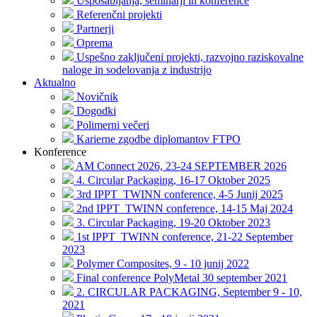
Usposabljanja, seminarji in konference
Referenčni projekti
Partnerji
Oprema
Uspešno zaključeni projekti, razvojno raziskovalne
naloge in sodelovanja z industrijo
Aktualno
Novičnik
Dogodki
Polimerni večeri
Karierne zgodbe diplomantov FTPO
Konference
AM Connect 2026, 23-24 SEPTEMBER 2026
4. Circular Packaging, 16-17 Oktober 2025
3rd IPPT_TWINN conference, 4-5 Junij 2025
2nd IPPT_TWINN conference, 14-15 Maj 2024
3. Circular Packaging, 19-20 Oktober 2023
1st IPPT_TWINN conference, 21-22 September
2023
Polymer Composites, 9 - 10 junij 2022
Final conference PolyMetal 30 september 2021
2. CIRCULAR PACKAGING, September 9 - 10,
2021