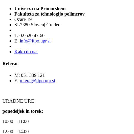
Univerza na Primorskem
Fakulteta za tehnologijo polimerov
Ozare 19
SI-2380 Slovenj Gradec
T: 02 620 47 60
E:
info@ftpo.upr.si
Kako do nas
Referat
M: 051 339 121
E:
referat@ftpo.upr.si
URADNE URE
ponedeljek in torek:
10:00 – 11:00
12:00 – 14:00