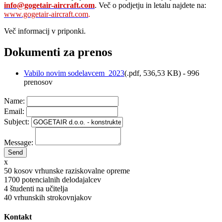
info@gogetair-aircraft.com
. Več o podjetju in letalu najdete na:
www.gogetair-aircraft.com
.
Več informacij v priponki.
Dokumenti za prenos
Vabilo novim sodelavcem_2023
(
.pdf,
536,53 KB
) - 996
prenosov
Name:
Email:
Subject:
Message:
x
50
kosov vrhunske raziskovalne opreme
1700
potencialnih delodajalcev
4
študenti na učitelja
40
vrhunskih strokovnjakov
Kontakt