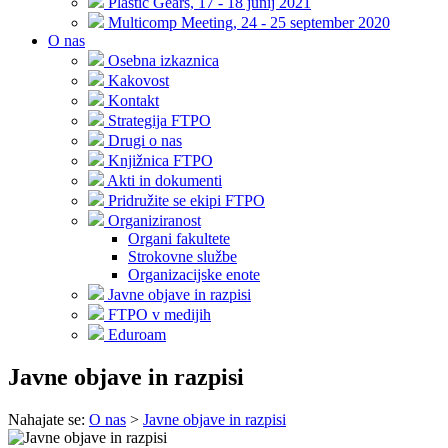
Plastic Gears, 17 - 18 junij 2021
Multicomp Meeting, 24 - 25 september 2020
O nas
Osebna izkaznica
Kakovost
Kontakt
Strategija FTPO
Drugi o nas
Knjižnica FTPO
Akti in dokumenti
Pridružite se ekipi FTPO
Organiziranost
Organi fakultete
Strokovne službe
Organizacijske enote
Javne objave in razpisi
FTPO v medijih
Eduroam
Javne objave in razpisi
Nahajate se:
O nas
>
Javne objave in razpisi