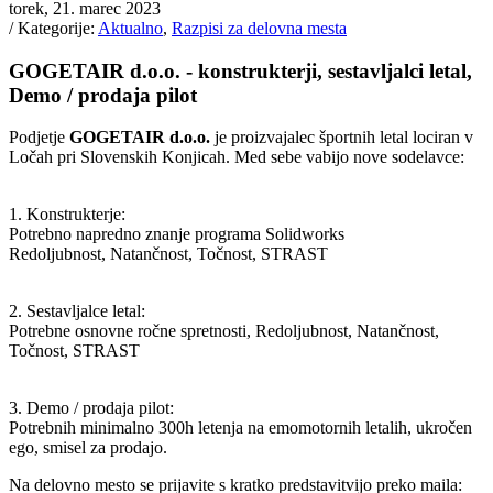
torek, 21. marec 2023
/ Kategorije:
Aktualno
,
Razpisi za delovna mesta
GOGETAIR d.o.o. - konstrukterji, sestavljalci letal,
Demo / prodaja pilot
Podjetje
GOGETAIR d.o.o.
je proizvajalec športnih letal lociran v
Ločah pri Slovenskih Konjicah. Med sebe vabijo nove sodelavce:
1. Konstrukterje:
Potrebno napredno znanje programa Solidworks
Redoljubnost, Natančnost, Točnost, STRAST
2. Sestavljalce letal:
Potrebne osnovne ročne spretnosti, Redoljubnost, Natančnost,
Točnost, STRAST
3. Demo / prodaja pilot:
Potrebnih minimalno 300h letenja na emomotornih letalih, ukročen
ego, smisel za prodajo.
Na delovno mesto se prijavite s kratko predstavitvijo preko maila: