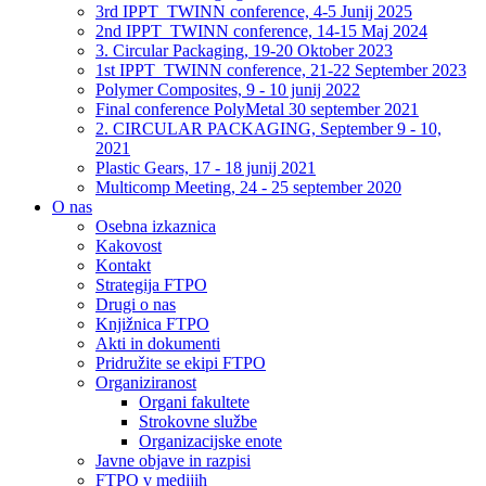
3rd IPPT_TWINN conference, 4-5 Junij 2025
2nd IPPT_TWINN conference, 14-15 Maj 2024
3. Circular Packaging, 19-20 Oktober 2023
1st IPPT_TWINN conference, 21-22 September 2023
Polymer Composites, 9 - 10 junij 2022
Final conference PolyMetal 30 september 2021
2. CIRCULAR PACKAGING, September 9 - 10,
2021
Plastic Gears, 17 - 18 junij 2021
Multicomp Meeting, 24 - 25 september 2020
O nas
Osebna izkaznica
Kakovost
Kontakt
Strategija FTPO
Drugi o nas
Knjižnica FTPO
Akti in dokumenti
Pridružite se ekipi FTPO
Organiziranost
Organi fakultete
Strokovne službe
Organizacijske enote
Javne objave in razpisi
FTPO v medijih