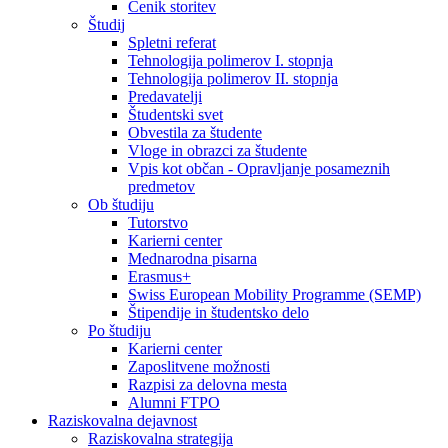
Cenik storitev
Študij
Spletni referat
Tehnologija polimerov I. stopnja
Tehnologija polimerov II. stopnja
Predavatelji
Študentski svet
Obvestila za študente
Vloge in obrazci za študente
Vpis kot občan - Opravljanje posameznih
predmetov
Ob študiju
Tutorstvo
Karierni center
Mednarodna pisarna
Erasmus+
Swiss European Mobility Programme (SEMP)
Štipendije in študentsko delo
Po študiju
Karierni center
Zaposlitvene možnosti
Razpisi za delovna mesta
Alumni FTPO
Raziskovalna dejavnost
Raziskovalna strategija