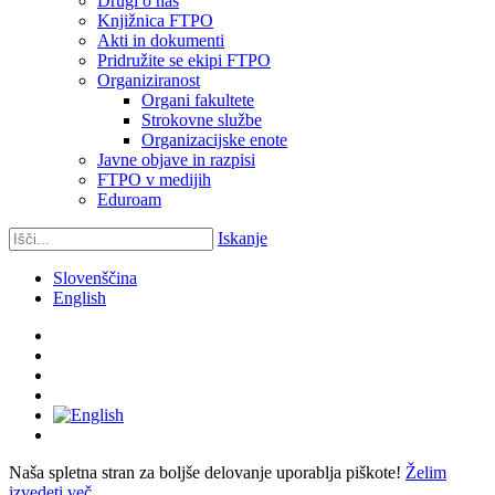
Drugi o nas
Knjižnica FTPO
Akti in dokumenti
Pridružite se ekipi FTPO
Organiziranost
Organi fakultete
Strokovne službe
Organizacijske enote
Javne objave in razpisi
FTPO v medijih
Eduroam
Iskanje
Slovenščina
English
Naša spletna stran za boljše delovanje uporablja piškote!
Želim
izvedeti več