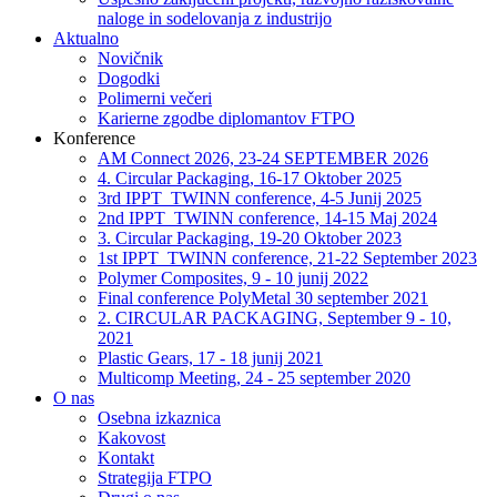
naloge in sodelovanja z industrijo
Aktualno
Novičnik
Dogodki
Polimerni večeri
Karierne zgodbe diplomantov FTPO
Konference
AM Connect 2026, 23-24 SEPTEMBER 2026
4. Circular Packaging, 16-17 Oktober 2025
3rd IPPT_TWINN conference, 4-5 Junij 2025
2nd IPPT_TWINN conference, 14-15 Maj 2024
3. Circular Packaging, 19-20 Oktober 2023
1st IPPT_TWINN conference, 21-22 September 2023
Polymer Composites, 9 - 10 junij 2022
Final conference PolyMetal 30 september 2021
2. CIRCULAR PACKAGING, September 9 - 10,
2021
Plastic Gears, 17 - 18 junij 2021
Multicomp Meeting, 24 - 25 september 2020
O nas
Osebna izkaznica
Kakovost
Kontakt
Strategija FTPO