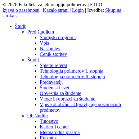
© 2026 Fakulteta za tehnologijo polimerov | FTPO
Izjava o zasebnosti
|
Kazalo strani
|
Login
|
Izvedba:
Skupina
stroka.si
Študij
Pred študijem
Študijski programi
Vpis
Nastanitev
Cenik storitev
Študij
Spletni referat
Tehnologija polimerov I. stopnja
Tehnologija polimerov II. stopnja
Predavatelji
Študentski svet
Obvestila za študente
Vloge in obrazci za študente
Vpis kot občan - Opravljanje posameznih
predmetov
Ob študiju
Tutorstvo
Karierni center
Mednarodna pisarna
Erasmus+