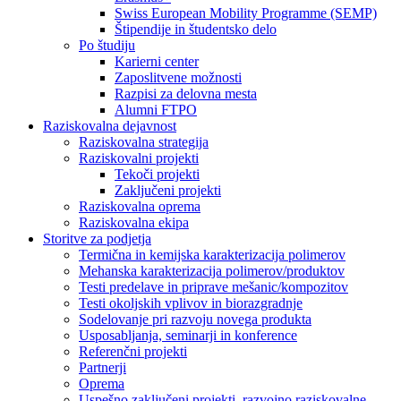
Swiss European Mobility Programme (SEMP)
Štipendije in študentsko delo
Po študiju
Karierni center
Zaposlitvene možnosti
Razpisi za delovna mesta
Alumni FTPO
Raziskovalna dejavnost
Raziskovalna strategija
Raziskovalni projekti
Tekoči projekti
Zaključeni projekti
Raziskovalna oprema
Raziskovalna ekipa
Storitve za podjetja
Termična in kemijska karakterizacija polimerov
Mehanska karakterizacija polimerov/produktov
Testi predelave in priprave mešanic/kompozitov
Testi okoljskih vplivov in biorazgradnje
Sodelovanje pri razvoju novega produkta
Usposabljanja, seminarji in konference
Referenčni projekti
Partnerji
Oprema
Uspešno zaključeni projekti, razvojno raziskovalne