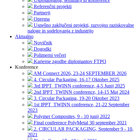
Usposabljanja, seminarji in konference
Referenčni projekti
Partnerji
Oprema
Uspešno zaključeni projekti, razvojno raziskovalne
naloge in sodelovanja z industrijo
Aktualno
Novičnik
Dogodki
Polimerni večeri
Karierne zgodbe diplomantov FTPO
Konference
AM Connect 2026, 23-24 SEPTEMBER 2026
4. Circular Packaging, 16-17 Oktober 2025
3rd IPPT_TWINN conference, 4-5 Junij 2025
2nd IPPT_TWINN conference, 14-15 Maj 2024
3. Circular Packaging, 19-20 Oktober 2023
1st IPPT_TWINN conference, 21-22 September
2023
Polymer Composites, 9 - 10 junij 2022
Final conference PolyMetal 30 september 2021
2. CIRCULAR PACKAGING, September 9 - 10,
2021