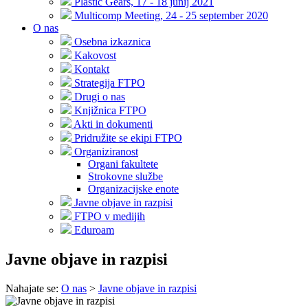
Plastic Gears, 17 - 18 junij 2021
Multicomp Meeting, 24 - 25 september 2020
O nas
Osebna izkaznica
Kakovost
Kontakt
Strategija FTPO
Drugi o nas
Knjižnica FTPO
Akti in dokumenti
Pridružite se ekipi FTPO
Organiziranost
Organi fakultete
Strokovne službe
Organizacijske enote
Javne objave in razpisi
FTPO v medijih
Eduroam
Javne objave in razpisi
Nahajate se:
O nas
>
Javne objave in razpisi