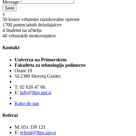
Message:
x
50
kosov vrhunske raziskovalne opreme
1700
potencialnih delodajalcev
4
študenti na učitelja
40
vrhunskih strokovnjakov
Kontakt
Univerza na Primorskem
Fakulteta za tehnologijo polimerov
Ozare 19
SI-2380 Slovenj Gradec
T: 02 620 47 60
E:
info@ftpo.upr.si
Kako do nas
Referat
M: 051 339 121
E:
referat@ftpo.upr.si