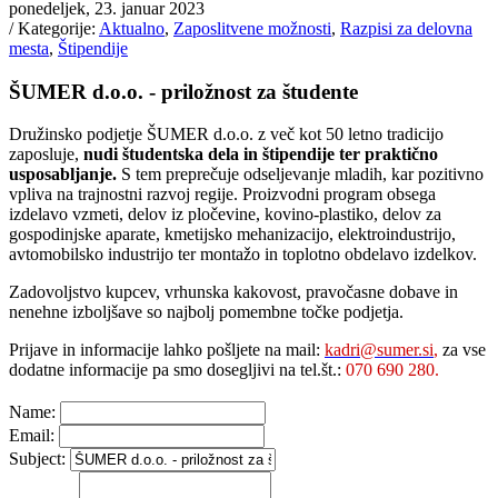
ponedeljek, 23. januar 2023
/ Kategorije:
Aktualno
,
Zaposlitvene možnosti
,
Razpisi za delovna
mesta
,
Štipendije
ŠUMER d.o.o. - priložnost za študente
Družinsko podjetje ŠUMER d.o.o. z več kot 50 letno tradicijo
zaposluje,
nudi študentska dela in štipendije ter praktično
usposabljanje.
S tem preprečuje odseljevanje mladih, kar pozitivno
vpliva na trajnostni razvoj regije. Proizvodni program obsega
izdelavo vzmeti, delov iz pločevine, kovino-plastiko, delov za
gospodinjske aparate, kmetijsko mehanizacijo, elektroindustrijo,
avtomobilsko industrijo ter montažo in toplotno obdelavo izdelkov.
Zadovoljstvo kupcev, vrhunska kakovost, pravočasne dobave in
nenehne izboljšave so najbolj pomembne točke podjetja.
Prijave in informacije lahko pošljete na mail:
kadri@sumer.si
,
za vse
dodatne informacije pa smo dosegljivi na tel.št.:
070 690 280.
Name:
Email:
Subject: