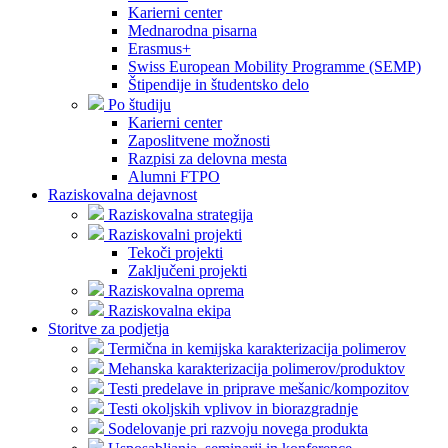
Karierni center
Mednarodna pisarna
Erasmus+
Swiss European Mobility Programme (SEMP)
Štipendije in študentsko delo
Po študiju
Karierni center
Zaposlitvene možnosti
Razpisi za delovna mesta
Alumni FTPO
Raziskovalna dejavnost
Raziskovalna strategija
Raziskovalni projekti
Tekoči projekti
Zaključeni projekti
Raziskovalna oprema
Raziskovalna ekipa
Storitve za podjetja
Termična in kemijska karakterizacija polimerov
Mehanska karakterizacija polimerov/produktov
Testi predelave in priprave mešanic/kompozitov
Testi okoljskih vplivov in biorazgradnje
Sodelovanje pri razvoju novega produkta