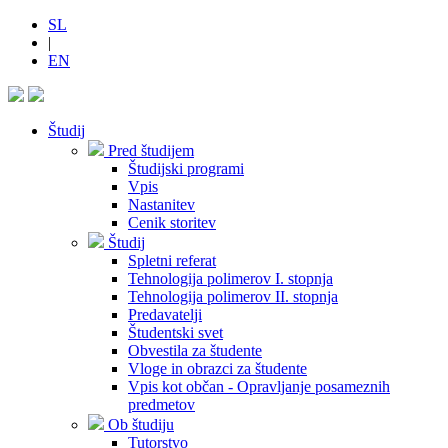
SL
|
EN
Študij
Pred študijem
Študijski programi
Vpis
Nastanitev
Cenik storitev
Študij
Spletni referat
Tehnologija polimerov I. stopnja
Tehnologija polimerov II. stopnja
Predavatelji
Študentski svet
Obvestila za študente
Vloge in obrazci za študente
Vpis kot občan - Opravljanje posameznih
predmetov
Ob študiju
Tutorstvo