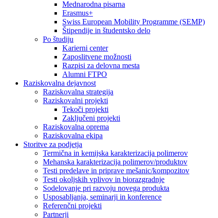
Mednarodna pisarna
Erasmus+
Swiss European Mobility Programme (SEMP)
Štipendije in študentsko delo
Po študiju
Karierni center
Zaposlitvene možnosti
Razpisi za delovna mesta
Alumni FTPO
Raziskovalna dejavnost
Raziskovalna strategija
Raziskovalni projekti
Tekoči projekti
Zaključeni projekti
Raziskovalna oprema
Raziskovalna ekipa
Storitve za podjetja
Termična in kemijska karakterizacija polimerov
Mehanska karakterizacija polimerov/produktov
Testi predelave in priprave mešanic/kompozitov
Testi okoljskih vplivov in biorazgradnje
Sodelovanje pri razvoju novega produkta
Usposabljanja, seminarji in konference
Referenčni projekti
Partnerji