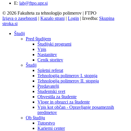
E:
lab@ftpo.upr.si
© 2026 Fakulteta za tehnologijo polimerov | FTPO
Izjava o zasebnosti
|
Kazalo strani
|
Login
|
Izvedba:
Skupina
stroka.si
Študij
Pred študijem
Študijski programi
Vpis
Nastanitev
Cenik storitev
Študij
Spletni referat
Tehnologija polimerov I. stopnja
Tehnologija polimerov II. stopnja
Predavatelji
Študentski svet
Obvestila za študente
Vloge in obrazci za študente
Vpis kot občan - Opravljanje posameznih
predmetov
Ob študiju
Tutorstvo
Karierni center