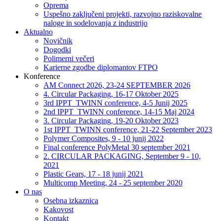
Oprema
Uspešno zaključeni projekti, razvojno raziskovalne
naloge in sodelovanja z industrijo
Aktualno
Novičnik
Dogodki
Polimerni večeri
Karierne zgodbe diplomantov FTPO
Konference
AM Connect 2026, 23-24 SEPTEMBER 2026
4. Circular Packaging, 16-17 Oktober 2025
3rd IPPT_TWINN conference, 4-5 Junij 2025
2nd IPPT_TWINN conference, 14-15 Maj 2024
3. Circular Packaging, 19-20 Oktober 2023
1st IPPT_TWINN conference, 21-22 September 2023
Polymer Composites, 9 - 10 junij 2022
Final conference PolyMetal 30 september 2021
2. CIRCULAR PACKAGING, September 9 - 10,
2021
Plastic Gears, 17 - 18 junij 2021
Multicomp Meeting, 24 - 25 september 2020
O nas
Osebna izkaznica
Kakovost
Kontakt