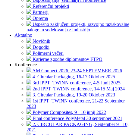
Usposabljanja, seminarji in konference
Referenčni projekti
Partnerji
Oprema
Uspešno zaključeni projekti, razvojno raziskovalne
naloge in sodelovanja z industrijo
Aktualno
Novičnik
Dogodki
Polimerni večeri
Karierne zgodbe diplomantov FTPO
Konference
AM Connect 2026, 23-24 SEPTEMBER 2026
4. Circular Packaging, 16-17 Oktober 2025
3rd IPPT_TWINN conference, 4-5 Junij 2025
2nd IPPT_TWINN conference, 14-15 Maj 2024
3. Circular Packaging, 19-20 Oktober 2023
1st IPPT_TWINN conference, 21-22 September
2023
Polymer Composites, 9 - 10 junij 2022
Final conference PolyMetal 30 september 2021
2. CIRCULAR PACKAGING, September 9 - 10,
2021