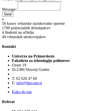
Message:
x
50
kosov vrhunske raziskovalne opreme
1700
potencialnih delodajalcev
4
študenti na učitelja
40
vrhunskih strokovnjakov
Kontakt
Univerza na Primorskem
Fakulteta za tehnologijo polimerov
Ozare 19
SI-2380 Slovenj Gradec
T: 02 620 47 60
E:
info@ftpo.upr.si
Kako do nas
Referat