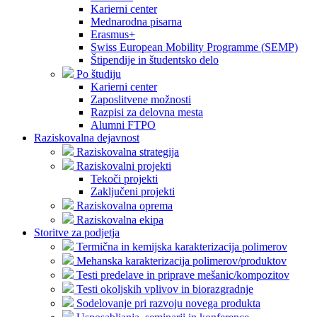
Karierni center
Mednarodna pisarna
Erasmus+
Swiss European Mobility Programme (SEMP)
Štipendije in študentsko delo
Po študiju
Karierni center
Zaposlitvene možnosti
Razpisi za delovna mesta
Alumni FTPO
Raziskovalna dejavnost
Raziskovalna strategija
Raziskovalni projekti
Tekoči projekti
Zaključeni projekti
Raziskovalna oprema
Raziskovalna ekipa
Storitve za podjetja
Termična in kemijska karakterizacija polimerov
Mehanska karakterizacija polimerov/produktov
Testi predelave in priprave mešanic/kompozitov
Testi okoljskih vplivov in biorazgradnje
Sodelovanje pri razvoju novega produkta