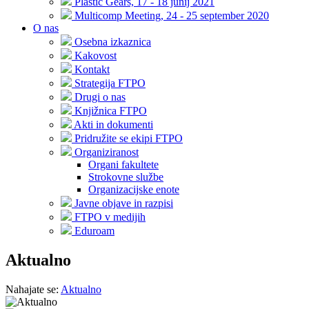
Plastic Gears, 17 - 18 junij 2021
Multicomp Meeting, 24 - 25 september 2020
O nas
Osebna izkaznica
Kakovost
Kontakt
Strategija FTPO
Drugi o nas
Knjižnica FTPO
Akti in dokumenti
Pridružite se ekipi FTPO
Organiziranost
Organi fakultete
Strokovne službe
Organizacijske enote
Javne objave in razpisi
FTPO v medijih
Eduroam
Aktualno
Nahajate se:
Aktualno