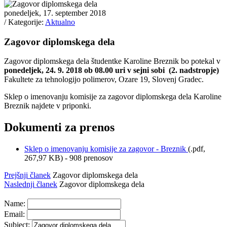
ponedeljek, 17. september 2018
/ Kategorije:
Aktualno
Zagovor diplomskega dela
Zagovor diplomskega dela študentke Karoline Breznik bo potekal v
ponedeljek,
24. 9. 2018 ob 08.00 uri v sejni sobi (2. nadstropje)
Fakultete za tehnologijo polimerov, Ozare 19, Slovenj Gradec.
Sklep o imenovanju komisije za zagovor diplomskega dela Karoline
Breznik najdete v priponki.
Dokumenti za prenos
Sklep o imenovanju komisije za zagovor - Breznik
(
.pdf,
267,97 KB
) - 908 prenosov
Prejšnji članek
Zagovor diplomskega dela
Naslednji članek
Zagovor diplomskega dela
Name:
Email:
Subject: