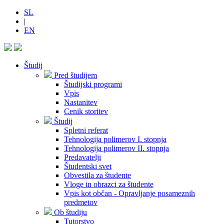
SL
|
EN
Študij
Pred študijem
Študijski programi
Vpis
Nastanitev
Cenik storitev
Študij
Spletni referat
Tehnologija polimerov I. stopnja
Tehnologija polimerov II. stopnja
Predavatelji
Študentski svet
Obvestila za študente
Vloge in obrazci za študente
Vpis kot občan - Opravljanje posameznih
predmetov
Ob študiju
Tutorstvo