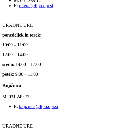
M: 051 339 121
E:
referat@ftpo.upr.si
URADNE URE
ponedeljek in torek:
10:00 – 11:00
12:00 – 14:00
sreda:
14:00 – 17:00
petek
: 9:00 – 11:00
Knjižnica
M: 031 249 722
E:
knjiznica@ftpo.upr.si
URADNE URE