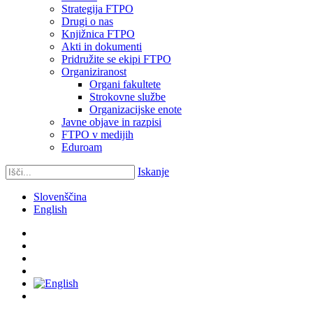
Strategija FTPO
Drugi o nas
Knjižnica FTPO
Akti in dokumenti
Pridružite se ekipi FTPO
Organiziranost
Organi fakultete
Strokovne službe
Organizacijske enote
Javne objave in razpisi
FTPO v medijih
Eduroam
Iskanje
Slovenščina
English