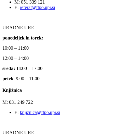
M: 051 339 121
E:
referat@ftpo.upr.si
URADNE URE
ponedeljek in torek:
10:00 – 11:00
12:00 – 14:00
sreda:
14:00 – 17:00
petek
: 9:00 – 11:00
Knjižnica
M: 031 249 722
E:
knjiznica@ftpo.upr.si
URADNE URE