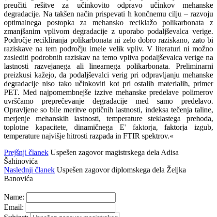
preučiti rešitve za učinkovito odpravo učinkov mehanske
degradacije. Na takšen način prispevati h končnemu cilju – razvoju
optimalnega postopka za mehansko reciklažo polikarbonata z
zmanjšanim vplivom degradacije z uporabo podaljševalca verige.
Področje recikliranja polikarbonata ni zelo dobro raziskano, zato bi
raziskave na tem področju imele velik vpliv. V literaturi ni možno
zaslediti podrobnih raziskav na temo vpliva podaljševalca verige na
lastnosti razvejanega ali linearnega polikarbonata. Preliminarni
preizkusi kažejo, da podaljševalci verig pri odpravljanju mehanske
degradacije niso tako učinkoviti kot pri ostalih materialih, primer
PET. Med najpomembnejše izzive mehanske predelave polimerov
uvrščamo preprečevanje degradacije med samo predelavo.
Opravljene so bile meritve optičnih lastnosti, indeksa tečenja taline,
merjenje mehanskih lastnosti, temperature steklastega prehoda,
toplotne kapacitete, dinamičnega E' faktorja, faktorja izgub,
temperature najvišje hitrosti razpada in FTIR spektrov.«
Prejšnji članek
Uspešen zagovor magistrskega dela Adisa
Šahinovića
Naslednji članek
Uspešen zagovor diplomskega dela Željka
Banovića
Name:
Email: