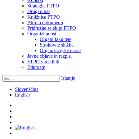
Kontakt
Strategija FTPO
Drugi o nas
Knjižnica FTPO
Akti in dokumenti
Pridružite se ekipi FTPO
Organiziranost
Organi fakultete
Strokovne službe
Organizacijske enote
Javne objave in razpisi
FTPO v medijih
Eduroam
Iskanje
Slovenščina
English