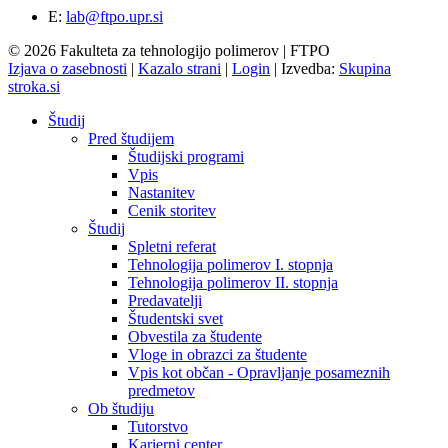
E:
lab@ftpo.upr.si
© 2026 Fakulteta za tehnologijo polimerov | FTPO
Izjava o zasebnosti
|
Kazalo strani
|
Login
|
Izvedba:
Skupina
stroka.si
Študij
Pred študijem
Študijski programi
Vpis
Nastanitev
Cenik storitev
Študij
Spletni referat
Tehnologija polimerov I. stopnja
Tehnologija polimerov II. stopnja
Predavatelji
Študentski svet
Obvestila za študente
Vloge in obrazci za študente
Vpis kot občan - Opravljanje posameznih
predmetov
Ob študiju
Tutorstvo
Karierni center