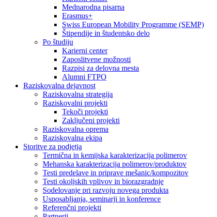
Mednarodna pisarna
Erasmus+
Swiss European Mobility Programme (SEMP)
Štipendije in študentsko delo
Po študiju
Karierni center
Zaposlitvene možnosti
Razpisi za delovna mesta
Alumni FTPO
Raziskovalna dejavnost
Raziskovalna strategija
Raziskovalni projekti
Tekoči projekti
Zaključeni projekti
Raziskovalna oprema
Raziskovalna ekipa
Storitve za podjetja
Termična in kemijska karakterizacija polimerov
Mehanska karakterizacija polimerov/produktov
Testi predelave in priprave mešanic/kompozitov
Testi okoljskih vplivov in biorazgradnje
Sodelovanje pri razvoju novega produkta
Usposabljanja, seminarji in konference
Referenčni projekti
Partnerji