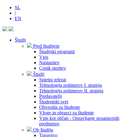
SL
|
EN
Študij
Pred študijem
Študijski programi
Vpis
Nastanitev
Cenik storitev
Študij
Spletni referat
Tehnologija polimerov I. stopnja
Tehnologija polimerov II. stopnja
Predavatelji
Študentski svet
Obvestila za študente
Vloge in obrazci za študente
Vpis kot občan - Opravljanje posameznih
predmetov
Ob študiju
Tutorstvo