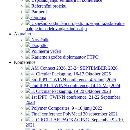
Usposabljanja, seminarji in konference
Referenčni projekti
Partnerji
Oprema
Uspešno zaključeni projekti, razvojno raziskovalne
naloge in sodelovanja z industrijo
Aktualno
Novičnik
Dogodki
Polimerni večeri
Karierne zgodbe diplomantov FTPO
Konference
AM Connect 2026, 23-24 SEPTEMBER 2026
4. Circular Packaging, 16-17 Oktober 2025
3rd IPPT_TWINN conference, 4-5 Junij 2025
2nd IPPT_TWINN conference, 14-15 Maj 2024
3. Circular Packaging, 19-20 Oktober 2023
1st IPPT_TWINN conference, 21-22 September
2023
Polymer Composites, 9 - 10 junij 2022
Final conference PolyMetal 30 september 2021
2. CIRCULAR PACKAGING, September 9 - 10,
2021