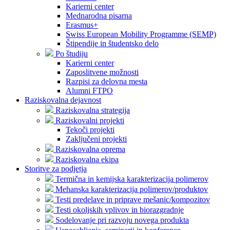
Karierni center
Mednarodna pisarna
Erasmus+
Swiss European Mobility Programme (SEMP)
Štipendije in študentsko delo
Po študiju
Karierni center
Zaposlitvene možnosti
Razpisi za delovna mesta
Alumni FTPO
Raziskovalna dejavnost
Raziskovalna strategija
Raziskovalni projekti
Tekoči projekti
Zaključeni projekti
Raziskovalna oprema
Raziskovalna ekipa
Storitve za podjetja
Termična in kemijska karakterizacija polimerov
Mehanska karakterizacija polimerov/produktov
Testi predelave in priprave mešanic/kompozitov
Testi okoljskih vplivov in biorazgradnje
Sodelovanje pri razvoju novega produkta