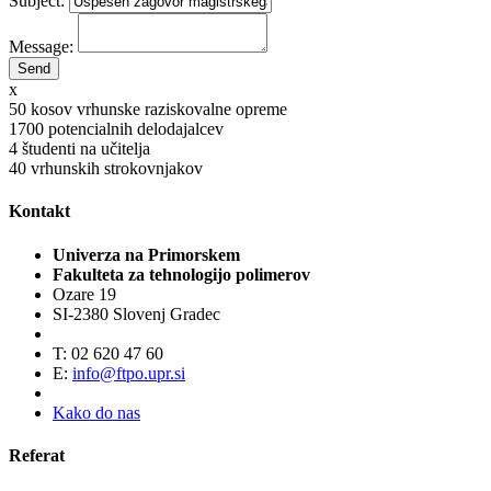
Subject:
Message:
x
50
kosov vrhunske raziskovalne opreme
1700
potencialnih delodajalcev
4
študenti na učitelja
40
vrhunskih strokovnjakov
Kontakt
Univerza na Primorskem
Fakulteta za tehnologijo polimerov
Ozare 19
SI-2380 Slovenj Gradec
T: 02 620 47 60
E:
info@ftpo.upr.si
Kako do nas
Referat