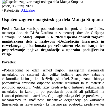
petek, 05. junij 2020
/ Kategorije:
Aktualno
Uspešen zagovor magistrskega dela Mateja Stupana
Pred tričlansko komisijo pod vodstvom izr. prof. dr. Irene Pulko,
mentorja doc. dr. Blaža Nardina in somentorja doc. dr. Gašperja
Gantarja, je
Matej Stupan 3. 6. 2020 uspešno opravil zagovor
magistrskega dela z naslovom »Degradacija linearnega in
razvejanega polikarbonata po večkratnem ekstrudiranju ter
preprečevanje pojava degradacije z uporabo podaljševalca
verig«.
Povzetek:
»Polikarbonat je eden izmed najbolj razširjenih inženirskih
materialov. Je sestavni del velike količine aparatov zabavne
elektronike, ki imajo kratek življenjski cikel. Zato je zaradi hitrega
potrošništva smiselno odpadne aparate reciklirati in te materiale
ponovno uporabiti. Velik izziv predstavljajo lastnosti sekundarnih
materialov in kako jih po predelavah povrniti ali približati na
lastnosti primarnih materialov. Cilj magistrskega dela je preučevanje
mehanizmov in značilnosti mehanske degradacije polikarbonata
(linearnega in razvejanega), ki nastane pri postopku predelave ter