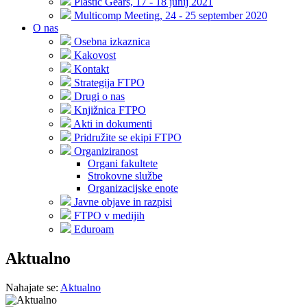
Plastic Gears, 17 - 18 junij 2021
Multicomp Meeting, 24 - 25 september 2020
O nas
Osebna izkaznica
Kakovost
Kontakt
Strategija FTPO
Drugi o nas
Knjižnica FTPO
Akti in dokumenti
Pridružite se ekipi FTPO
Organiziranost
Organi fakultete
Strokovne službe
Organizacijske enote
Javne objave in razpisi
FTPO v medijih
Eduroam
Aktualno
Nahajate se:
Aktualno