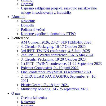
Oprema
Uspešno zaključeni projekti, razvojno raziskovalne
naloge in sodelovanja z industrijo
Aktualno
Novičnik
Dogodki
Polimerni večeri
Karierne zgodbe diplomantov FTPO
Konference
AM Connect 2026, 23-24 SEPTEMBER 2026
4. Circular Packaging, 16-17 Oktober 2025
3rd IPPT_TWINN conference, 4-5 Junij 2025
2nd IPPT_TWINN conference, 14-15 Maj 2024
3. Circular Packaging, 19-20 Oktober 2023
1st IPPT_TWINN conference, 21-22 September 2023
Polymer Composites, 9 - 10 junij 2022
Final conference PolyMetal 30 september 2021
2. CIRCULAR PACKAGING, September 9 - 10,
2021
Plastic Gears, 17 - 18 junij 2021
Multicomp Meeting, 24 - 25 september 2020
O nas
Osebna izkaznica
Kakovost