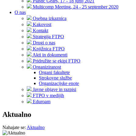
Plastic Gears, 17 - 18 junij 2021
Multicomp Meeting, 24 - 25 september 2020
O nas
Osebna izkaznica
Kakovost
Kontakt
Strategija FTPO
Drugi o nas
Knjižnica FTPO
Akti in dokumenti
Pridružite se ekipi FTPO
Organiziranost
Organi fakultete
Strokovne službe
Organizacijske enote
Javne objave in razpisi
FTPO v medijih
Eduroam
Aktualno
Nahajate se:
Aktualno