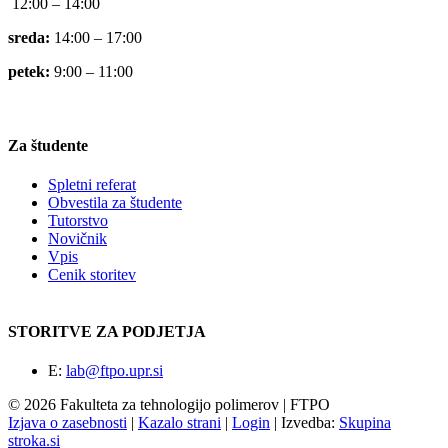
12:00 – 14:00
sreda:
14:00 – 17:00
petek:
9:00 – 11:00
Za študente
Spletni referat
Obvestila za študente
Tutorstvo
Novičnik
Vpis
Cenik storitev
STORITVE ZA PODJETJA
E:
lab@ftpo.upr.si
© 2026 Fakulteta za tehnologijo polimerov | FTPO
Izjava o zasebnosti
|
Kazalo strani
|
Login
|
Izvedba:
Skupina
stroka.si