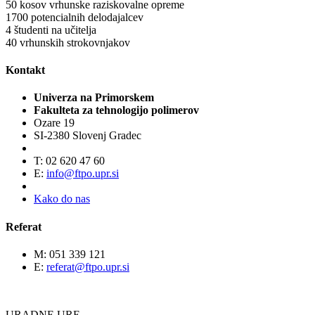
50
kosov vrhunske raziskovalne opreme
1700
potencialnih delodajalcev
4
študenti na učitelja
40
vrhunskih strokovnjakov
Kontakt
Univerza na Primorskem
Fakulteta za tehnologijo polimerov
Ozare 19
SI-2380 Slovenj Gradec
T: 02 620 47 60
E:
info@ftpo.upr.si
Kako do nas
Referat
M: 051 339 121
E:
referat@ftpo.upr.si
URADNE URE