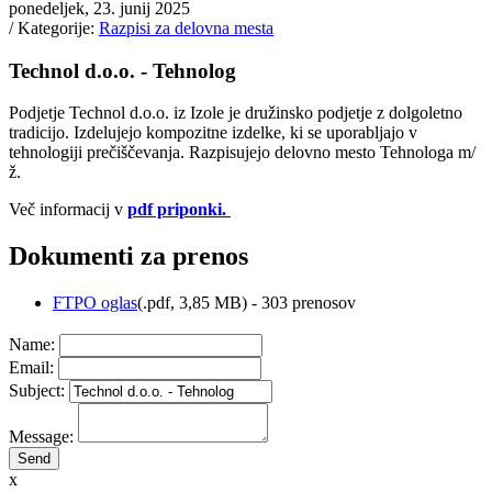
ponedeljek, 23. junij 2025
/ Kategorije:
Razpisi za delovna mesta
Technol d.o.o. - Tehnolog
Podjetje Technol d.o.o. iz Izole je družinsko podjetje z dolgoletno
tradicijo. Izdelujejo kompozitne izdelke, ki se uporabljajo v
tehnologiji prečiščevanja. Razpisujejo delovno mesto Tehnologa m/
ž.
Več informacij v
pdf priponki.
Dokumenti za prenos
FTPO oglas
(
.pdf,
3,85 MB
) - 303 prenosov
Name:
Email:
Subject:
Message:
x