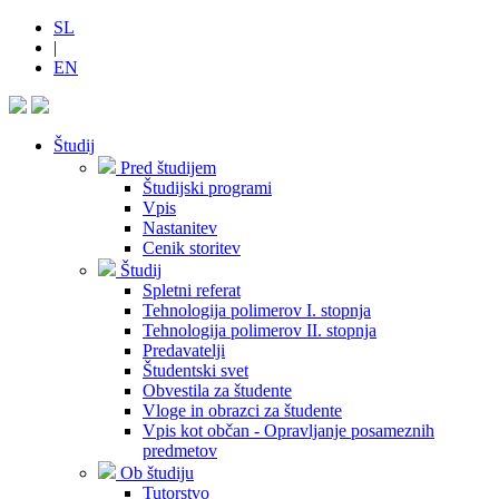
SL
|
EN
Študij
Pred študijem
Študijski programi
Vpis
Nastanitev
Cenik storitev
Študij
Spletni referat
Tehnologija polimerov I. stopnja
Tehnologija polimerov II. stopnja
Predavatelji
Študentski svet
Obvestila za študente
Vloge in obrazci za študente
Vpis kot občan - Opravljanje posameznih
predmetov
Ob študiju
Tutorstvo