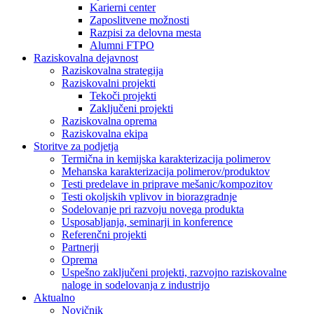
Karierni center
Zaposlitvene možnosti
Razpisi za delovna mesta
Alumni FTPO
Raziskovalna dejavnost
Raziskovalna strategija
Raziskovalni projekti
Tekoči projekti
Zaključeni projekti
Raziskovalna oprema
Raziskovalna ekipa
Storitve za podjetja
Termična in kemijska karakterizacija polimerov
Mehanska karakterizacija polimerov/produktov
Testi predelave in priprave mešanic/kompozitov
Testi okoljskih vplivov in biorazgradnje
Sodelovanje pri razvoju novega produkta
Usposabljanja, seminarji in konference
Referenčni projekti
Partnerji
Oprema
Uspešno zaključeni projekti, razvojno raziskovalne
naloge in sodelovanja z industrijo
Aktualno
Novičnik