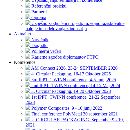
Usposabljanja, seminarji in konference
Referenčni projekti
Partnerji
Oprema
Uspešno zaključeni projekti, razvojno raziskovalne
naloge in sodelovanja z industrijo
Aktualno
Novičnik
Dogodki
Polimerni večeri
Karierne zgodbe diplomantov FTPO
Konference
AM Connect 2026, 23-24 SEPTEMBER 2026
4. Circular Packaging, 16-17 Oktober 2025
3rd IPPT_TWINN conference, 4-5 Junij 2025
2nd IPPT_TWINN conference, 14-15 Maj 2024
3. Circular Packaging, 19-20 Oktober 2023
1st IPPT_TWINN conference, 21-22 September
2023
Polymer Composites, 9 - 10 junij 2022
Final conference PolyMetal 30 september 2021
2. CIRCULAR PACKAGING, September 9 - 10,
2021