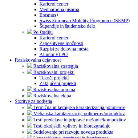
Karierni center
Mednarodna pisarna
Erasmus+
Swiss European Mobility Programme (SEMP)
Štipendije in študentsko delo
Po študiju
Karierni center
Zaposlitvene možnosti
Razpisi za delovna mesta
Alumni FTPO
Raziskovalna dejavnost
Raziskovalna strategija
Raziskovalni projekti
Tekoči projekti
Zaključeni projekti
Raziskovalna oprema
Raziskovalna ekipa
Storitve za podjetja
Termična in kemijska karakterizacija polimerov
Mehanska karakterizacija polimerov/produktov
Testi predelave in priprave mešanic/kompozitov
Testi okoljskih vplivov in biorazgradnje
Sodelovanje pri razvoju novega produkta