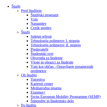
Študij
Pred študijem
Študijski programi
Vpis
Nastanitev
Cenik storitev
Študij
Spletni referat
Tehnologija polimerov I. stopnja
Tehnologija polimerov II. stopnja
Predavatelji
Študentski svet
Obvestila za študente
Vloge in obrazci za študente
Vpis kot občan - Opravljanje posameznih
predmetov
Ob študiju
Tutorstvo
Karierni center
Mednarodna pisarna
Erasmus+
Swiss European Mobility Programme (SEMP)
Štipendije in študentsko delo
Po študiju