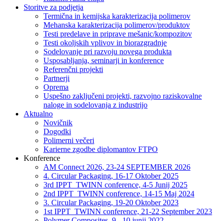
Storitve za podjetja
Termična in kemijska karakterizacija polimerov
Mehanska karakterizacija polimerov/produktov
Testi predelave in priprave mešanic/kompozitov
Testi okoljskih vplivov in biorazgradnje
Sodelovanje pri razvoju novega produkta
Usposabljanja, seminarji in konference
Referenčni projekti
Partnerji
Oprema
Uspešno zaključeni projekti, razvojno raziskovalne
naloge in sodelovanja z industrijo
Aktualno
Novičnik
Dogodki
Polimerni večeri
Karierne zgodbe diplomantov FTPO
Konference
AM Connect 2026, 23-24 SEPTEMBER 2026
4. Circular Packaging, 16-17 Oktober 2025
3rd IPPT_TWINN conference, 4-5 Junij 2025
2nd IPPT_TWINN conference, 14-15 Maj 2024
3. Circular Packaging, 19-20 Oktober 2023
1st IPPT_TWINN conference, 21-22 September 2023
Polymer Composites, 9 - 10 junij 2022