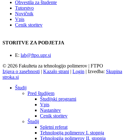
Obvestila za študente
Tutorstvo
Novičnik
Vpis
Cenik storitev
STORITVE ZA PODJETJA
E:
lab@ftpo.upr.si
© 2026 Fakulteta za tehnologijo polimerov | FTPO
Izjava o zasebnosti
|
Kazalo strani
|
Login
|
Izvedba:
Skupina
stroka.si
Študij
Pred študijem
Študijski programi
Vpis
Nastanitev
Cenik storitev
Študij
Spletni referat
Tehnologija polimerov I. stopnja
Tehnologija polimerov II. stopnja