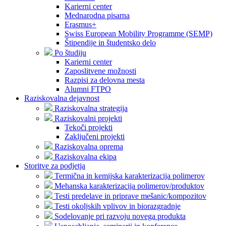
Karierni center
Mednarodna pisarna
Erasmus+
Swiss European Mobility Programme (SEMP)
Štipendije in študentsko delo
Po študiju
Karierni center
Zaposlitvene možnosti
Razpisi za delovna mesta
Alumni FTPO
Raziskovalna dejavnost
Raziskovalna strategija
Raziskovalni projekti
Tekoči projekti
Zaključeni projekti
Raziskovalna oprema
Raziskovalna ekipa
Storitve za podjetja
Termična in kemijska karakterizacija polimerov
Mehanska karakterizacija polimerov/produktov
Testi predelave in priprave mešanic/kompozitov
Testi okoljskih vplivov in biorazgradnje
Sodelovanje pri razvoju novega produkta