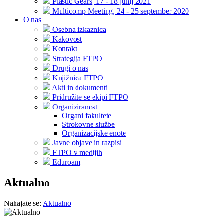
Plastic Gears, 17 - 18 junij 2021
Multicomp Meeting, 24 - 25 september 2020
O nas
Osebna izkaznica
Kakovost
Kontakt
Strategija FTPO
Drugi o nas
Knjižnica FTPO
Akti in dokumenti
Pridružite se ekipi FTPO
Organiziranost
Organi fakultete
Strokovne službe
Organizacijske enote
Javne objave in razpisi
FTPO v medijih
Eduroam
Aktualno
Nahajate se:
Aktualno