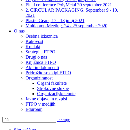
Final conference PolyMetal 30 september 2021
2. CIRCULAR PACKAGING, September 9 - 10,
2021
Plastic Gears, 17 - 18 junij 2021
Multicomp Meeting, 24 - 25 september 2020
O nas
Osebna izkaznica
Kakovost
Kontakt
Strategija FTPO
Drugi o nas
Knjižnica FTPO
Akti in dokumenti
Pridružite se ekipi FTPO
Organiziranost
Organi fakultete
Strokovne službe
Organizacijske enote
Javne objave in razpisi
FTPO v medijih
Eduroam
Iskanje
Slovenščina