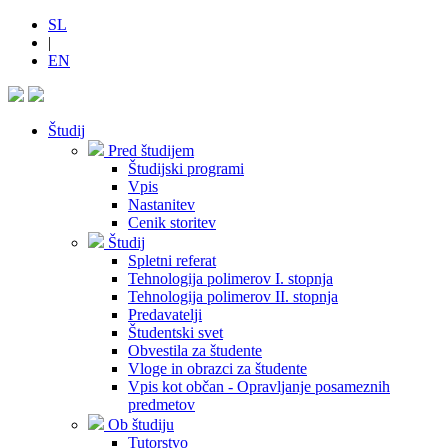
SL
|
EN
Študij
Pred študijem
Študijski programi
Vpis
Nastanitev
Cenik storitev
Študij
Spletni referat
Tehnologija polimerov I. stopnja
Tehnologija polimerov II. stopnja
Predavatelji
Študentski svet
Obvestila za študente
Vloge in obrazci za študente
Vpis kot občan - Opravljanje posameznih
predmetov
Ob študiju
Tutorstvo