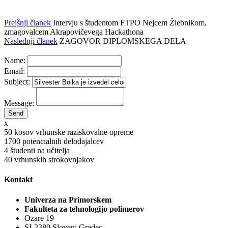
Prejšnji članek
Intervju s študentom FTPO Nejcem Žlebnikom,
zmagovalcem Akrapovičevega Hackathona
Naslednji članek
ZAGOVOR DIPLOMSKEGA DELA
Name:
Email:
Subject:
Message:
x
50
kosov vrhunske raziskovalne opreme
1700
potencialnih delodajalcev
4
študenti na učitelja
40
vrhunskih strokovnjakov
Kontakt
Univerza na Primorskem
Fakulteta za tehnologijo polimerov
Ozare 19
SI-2380 Slovenj Gradec