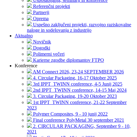
Usposabljanja, seminarji in konference
Referenčni projekti
Partnerji
Oprema
Uspešno zaključeni projekti, razvojno raziskovalne
naloge in sodelovanja z industrijo
Aktualno
Novičnik
Dogodki
Polimerni večeri
Karierne zgodbe diplomantov FTPO
Konference
AM Connect 2026, 23-24 SEPTEMBER 2026
4. Circular Packaging, 16-17 Oktober 2025
3rd IPPT_TWINN conference, 4-5 Junij 2025
2nd IPPT_TWINN conference, 14-15 Maj 2024
3. Circular Packaging, 19-20 Oktober 2023
1st IPPT_TWINN conference, 21-22 September
2023
Polymer Composites, 9 - 10 junij 2022
Final conference PolyMetal 30 september 2021
2. CIRCULAR PACKAGING, September 9 - 10,
2021