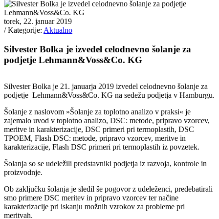
torek, 22. januar 2019
/ Kategorije:
Aktualno
Silvester Bolka je izvedel celodnevno šolanje za
podjetje Lehmann&Voss&Co. KG
Silvester Bolka je 21. januarja 2019 izvedel celodnevno šolanje za
podjetje Lehmann&Voss&Co. KG na sedežu podjetja v Hamburgu.
Šolanje z naslovom »Šolanje za toplotno analizo v praksi« je
zajemalo uvod v toplotno analizo, DSC: metode, pripravo vzorcev,
meritve in karakterizacije, DSC primeri pri termoplastih, DSC
TPOEM, Flash DSC: metode, pripravo vzorcev, meritve in
karakterizacije, Flash DSC primeri pri termoplastih iz povzetek.
Šolanja so se udeležili predstavniki podjetja iz razvoja, kontrole in
proizvodnje.
Ob zaključku šolanja je sledil še pogovor z udeleženci, predebatirali
smo primere DSC meritev in pripravo vzorcev ter načine
karakterizacije pri iskanju možnih vzrokov za probleme pri
meritvah.