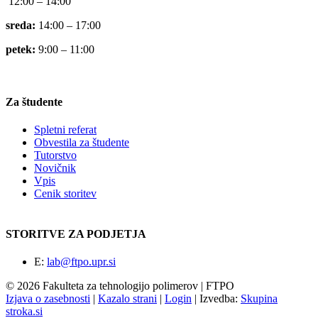
12:00 – 14:00
sreda:
14:00 – 17:00
petek:
9:00 – 11:00
Za študente
Spletni referat
Obvestila za študente
Tutorstvo
Novičnik
Vpis
Cenik storitev
STORITVE ZA PODJETJA
E:
lab@ftpo.upr.si
© 2026 Fakulteta za tehnologijo polimerov | FTPO
Izjava o zasebnosti
|
Kazalo strani
|
Login
|
Izvedba:
Skupina
stroka.si