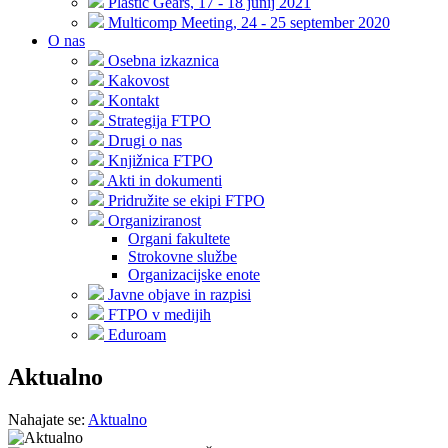
Plastic Gears, 17 - 18 junij 2021
Multicomp Meeting, 24 - 25 september 2020
O nas
Osebna izkaznica
Kakovost
Kontakt
Strategija FTPO
Drugi o nas
Knjižnica FTPO
Akti in dokumenti
Pridružite se ekipi FTPO
Organiziranost
Organi fakultete
Strokovne službe
Organizacijske enote
Javne objave in razpisi
FTPO v medijih
Eduroam
Aktualno
Nahajate se:
Aktualno