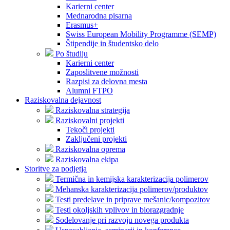
Karierni center
Mednarodna pisarna
Erasmus+
Swiss European Mobility Programme (SEMP)
Štipendije in študentsko delo
Po študiju
Karierni center
Zaposlitvene možnosti
Razpisi za delovna mesta
Alumni FTPO
Raziskovalna dejavnost
Raziskovalna strategija
Raziskovalni projekti
Tekoči projekti
Zaključeni projekti
Raziskovalna oprema
Raziskovalna ekipa
Storitve za podjetja
Termična in kemijska karakterizacija polimerov
Mehanska karakterizacija polimerov/produktov
Testi predelave in priprave mešanic/kompozitov
Testi okoljskih vplivov in biorazgradnje
Sodelovanje pri razvoju novega produkta