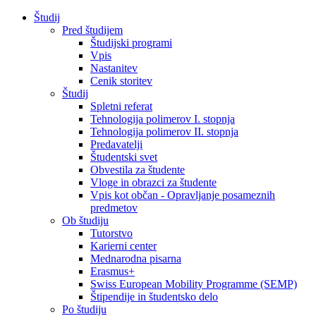
Študij
Pred študijem
Študijski programi
Vpis
Nastanitev
Cenik storitev
Študij
Spletni referat
Tehnologija polimerov I. stopnja
Tehnologija polimerov II. stopnja
Predavatelji
Študentski svet
Obvestila za študente
Vloge in obrazci za študente
Vpis kot občan - Opravljanje posameznih
predmetov
Ob študiju
Tutorstvo
Karierni center
Mednarodna pisarna
Erasmus+
Swiss European Mobility Programme (SEMP)
Štipendije in študentsko delo
Po študiju