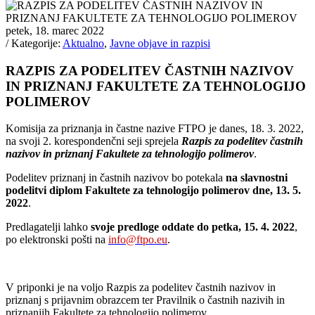
petek, 18. marec 2022
/ Kategorije:
Aktualno
,
Javne objave in razpisi
RAZPIS ZA PODELITEV ČASTNIH NAZIVOV
IN PRIZNANJ FAKULTETE ZA TEHNOLOGIJO
POLIMEROV
Komisija za priznanja in častne nazive FTPO je danes, 18. 3. 2022,
na svoji 2. korespondenčni seji sprejela
Razpis za podelitev častnih
nazivov in priznanj Fakultete za tehnologijo polimerov
.
Podelitev priznanj in častnih nazivov bo potekala
na slavnostni
podelitvi diplom Fakultete za tehnologijo polimerov dne,
13. 5.
2022
.
Predlagatelji lahko
svoje predloge oddate do petka,
15. 4. 2022
,
po elektronski pošti na
info@ftpo.eu
.
V priponki je na voljo Razpis za podelitev častnih nazivov in
priznanj s prijavnim obrazcem ter Pravilnik o častnih nazivih in
priznanjih Fakultete za tehnologijo polimerov.