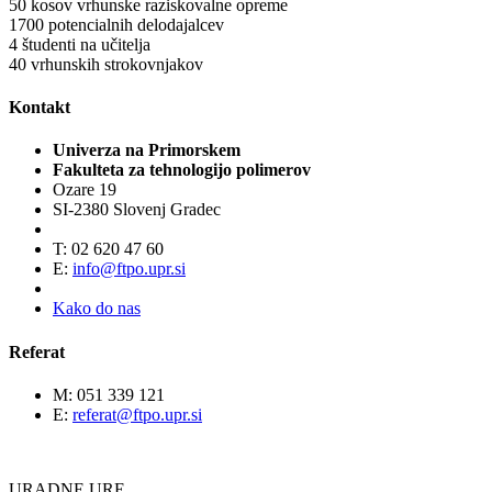
50
kosov vrhunske raziskovalne opreme
1700
potencialnih delodajalcev
4
študenti na učitelja
40
vrhunskih strokovnjakov
Kontakt
Univerza na Primorskem
Fakulteta za tehnologijo polimerov
Ozare 19
SI-2380 Slovenj Gradec
T: 02 620 47 60
E:
info@ftpo.upr.si
Kako do nas
Referat
M: 051 339 121
E:
referat@ftpo.upr.si
URADNE URE