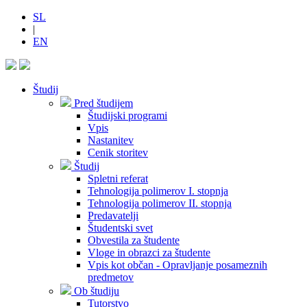
SL
|
EN
Študij
Pred študijem
Študijski programi
Vpis
Nastanitev
Cenik storitev
Študij
Spletni referat
Tehnologija polimerov I. stopnja
Tehnologija polimerov II. stopnja
Predavatelji
Študentski svet
Obvestila za študente
Vloge in obrazci za študente
Vpis kot občan - Opravljanje posameznih
predmetov
Ob študiju
Tutorstvo