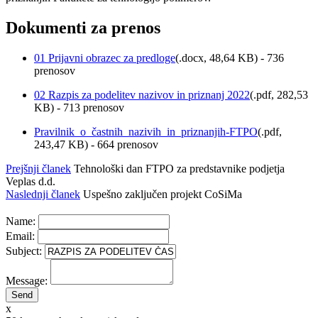
Dokumenti za prenos
01 Prijavni obrazec za predloge
(
.docx,
48,64 KB
) - 736
prenosov
02 Razpis za podelitev nazivov in priznanj 2022
(
.pdf,
282,53
KB
) - 713 prenosov
Pravilnik_o_častnih_nazivih_in_priznanjih-FTPO
(
.pdf,
243,47 KB
) - 664 prenosov
Prejšnji članek
Tehnološki dan FTPO za predstavnike podjetja
Veplas d.d.
Naslednji članek
Uspešno zaključen projekt CoSiMa
Name:
Email:
Subject:
Message:
x