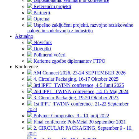
Usposabljanja, seminarji in konference
Referenčni projekti
Partnerji
Oprema
Uspešno zaključeni projekti, razvojno raziskovalne
naloge in sodelovanja z industrijo
Aktualno
Novičnik
Dogodki
Polimerni večeri
Karierne zgodbe diplomantov FTPO
Konference
AM Connect 2026, 23-24 SEPTEMBER 2026
4. Circular Packaging, 16-17 Oktober 2025
3rd IPPT_TWINN conference, 4-5 Junij 2025
2nd IPPT_TWINN conference, 14-15 Maj 2024
3. Circular Packaging, 19-20 Oktober 2023
1st IPPT_TWINN conference, 21-22 September
2023
Polymer Composites, 9 - 10 junij 2022
Final conference PolyMetal 30 september 2021
2. CIRCULAR PACKAGING, September 9 - 10,
2021