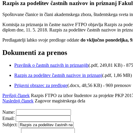
Razpis za podelitev častnih nazivov in priznanj Fakul
Spoštovane članice in člani akademskega zbora, študentskega sveta i
Komisija za priznanja in častne nazive FTPO objavlja Razpis za podeli
diplom dne, 11. 5. 2018. Razpis za podelitev častnih nazivov in prizn
Predlagatelji lahko svoje predloge oddate
do vključno ponedeljka, 9
Dokumenti za prenos
Pravilnik o častnih nazivih in priznanjih
(
.pdf,
249,81 KB
) - 87
Razpis za podelitev častnih nazivov in priznanj
(
.pdf,
1,86 MB
)
Prijavni obrazec za predloge
(
.docx,
48,56 KB
) - 969 prenosov
Prejšnji članek
Razpis FTPO za izbor študentov za projekte PKP 201
Naslednji članek
Zagovor magistrskega dela
Name:
Email:
Subject: