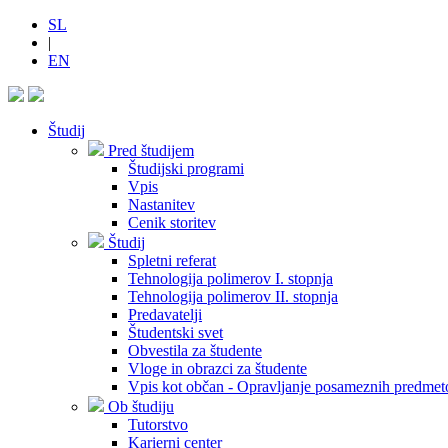
SL
|
EN
Študij
Pred študijem
Študijski programi
Vpis
Nastanitev
Cenik storitev
Študij
Spletni referat
Tehnologija polimerov I. stopnja
Tehnologija polimerov II. stopnja
Predavatelji
Študentski svet
Obvestila za študente
Vloge in obrazci za študente
Vpis kot občan - Opravljanje posameznih predmet
Ob študiju
Tutorstvo
Karierni center