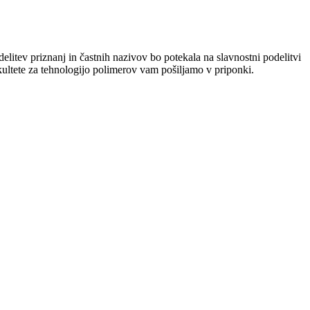
elitev priznanj in častnih nazivov bo potekala na slavnostni podelitvi
akultete za tehnologijo polimerov vam pošiljamo v priponki.