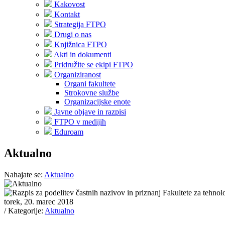
Kakovost
Kontakt
Strategija FTPO
Drugi o nas
Knjižnica FTPO
Akti in dokumenti
Pridružite se ekipi FTPO
Organiziranost
Organi fakultete
Strokovne službe
Organizacijske enote
Javne objave in razpisi
FTPO v medijih
Eduroam
Aktualno
Nahajate se:
Aktualno
torek, 20. marec 2018
/ Kategorije:
Aktualno