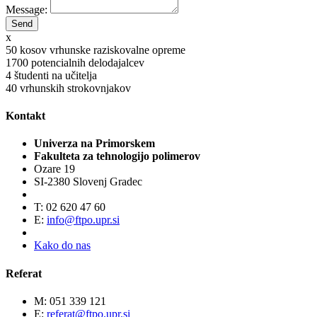
Message:
x
50
kosov vrhunske raziskovalne opreme
1700
potencialnih delodajalcev
4
študenti na učitelja
40
vrhunskih strokovnjakov
Kontakt
Univerza na Primorskem
Fakulteta za tehnologijo polimerov
Ozare 19
SI-2380 Slovenj Gradec
T: 02 620 47 60
E:
info@ftpo.upr.si
Kako do nas
Referat
M: 051 339 121
E:
referat@ftpo.upr.si