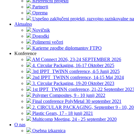
Referenčni projekti
Partnerji
Oprema
Uspešno zaključeni projekti, razvojno raziskovalne na
Aktualno
Novičnik
Dogodki
Polimerni večeri
Karierne zgodbe diplomantov FTPO
Konference
AM Connect 2026, 23-24 SEPTEMBER 2026
4. Circular Packaging, 16-17 Oktober 2025
3rd IPPT_TWINN conference, 4-5 Junij 2025
2nd IPPT_TWINN conference, 14-15 Maj 2024
3. Circular Packaging, 19-20 Oktober 2023
1st IPPT_TWINN conference, 21-22 September 202
Polymer Composites, 9 - 10 junij 2022
Final conference PolyMetal 30 september 2021
2. CIRCULAR PACKAGING, September 9 - 10, 20
Plastic Gears, 17 - 18 junij 2021
Multicomp Meeting, 24 - 25 september 2020
O nas
Osebna izkaznica