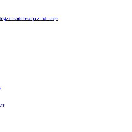
loge in sodelovanja z industrijo
3
21