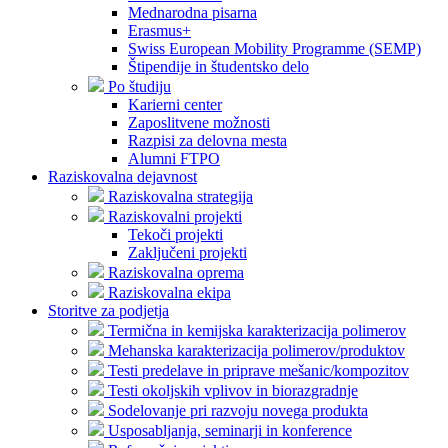
Mednarodna pisarna
Erasmus+
Swiss European Mobility Programme (SEMP)
Štipendije in študentsko delo
Po študiju
Karierni center
Zaposlitvene možnosti
Razpisi za delovna mesta
Alumni FTPO
Raziskovalna dejavnost
Raziskovalna strategija
Raziskovalni projekti
Tekoči projekti
Zaključeni projekti
Raziskovalna oprema
Raziskovalna ekipa
Storitve za podjetja
Termična in kemijska karakterizacija polimerov
Mehanska karakterizacija polimerov/produktov
Testi predelave in priprave mešanic/kompozitov
Testi okoljskih vplivov in biorazgradnje
Sodelovanje pri razvoju novega produkta
Usposabljanja, seminarji in konference