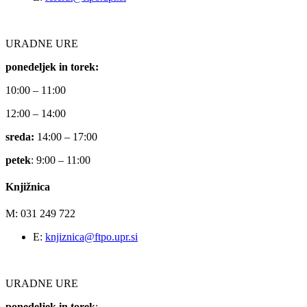
URADNE URE
ponedeljek in torek:
10:00 – 11:00
12:00 – 14:00
sreda:
14:00 – 17:00
petek
: 9:00 – 11:00
Knjižnica
M: 031 249 722
E:
knjiznica@ftpo.upr.si
URADNE URE
ponedeljek in torek
: