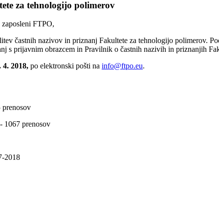
tete za tehnologijo polimerov
n zaposleni FTPO,
tev častnih nazivov in priznanj Fakultete za tehnologijo polimerov. Pod
anj s prijavnim obrazcem in Pravilnik o častnih nazivih in priznanjih F
. 4. 2018,
po elektronski pošti na
info@ftpo.eu
.
5 prenosov
 - 1067 prenosov
7-2018