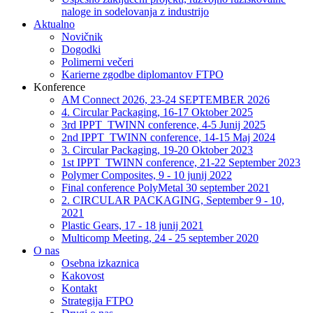
naloge in sodelovanja z industrijo
Aktualno
Novičnik
Dogodki
Polimerni večeri
Karierne zgodbe diplomantov FTPO
Konference
AM Connect 2026, 23-24 SEPTEMBER 2026
4. Circular Packaging, 16-17 Oktober 2025
3rd IPPT_TWINN conference, 4-5 Junij 2025
2nd IPPT_TWINN conference, 14-15 Maj 2024
3. Circular Packaging, 19-20 Oktober 2023
1st IPPT_TWINN conference, 21-22 September 2023
Polymer Composites, 9 - 10 junij 2022
Final conference PolyMetal 30 september 2021
2. CIRCULAR PACKAGING, September 9 - 10,
2021
Plastic Gears, 17 - 18 junij 2021
Multicomp Meeting, 24 - 25 september 2020
O nas
Osebna izkaznica
Kakovost
Kontakt
Strategija FTPO