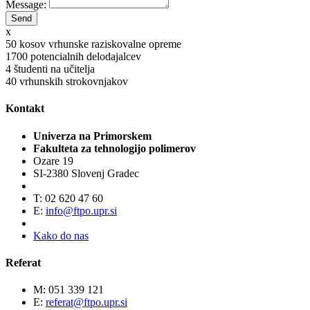
Message:
x
50
kosov vrhunske raziskovalne opreme
1700
potencialnih delodajalcev
4
študenti na učitelja
40
vrhunskih strokovnjakov
Kontakt
Univerza na Primorskem
Fakulteta za tehnologijo polimerov
Ozare 19
SI-2380 Slovenj Gradec
T: 02 620 47 60
E:
info@ftpo.upr.si
Kako do nas
Referat
M: 051 339 121
E:
referat@ftpo.upr.si