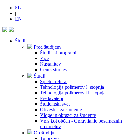
SL
|
EN
Študij
Pred študijem
Študijski programi
Vpis
Nastanitev
Cenik storitev
Študij
Spletni referat
Tehnologija polimerov I. stopnja
Tehnologija polimerov II. stopnja
Predavatelji
Študentski svet
Obvestila za študente
Vloge in obrazci za študente
Vpis kot občan - Opravljanje posameznih
predmetov
Ob študiju
Tutorstvo