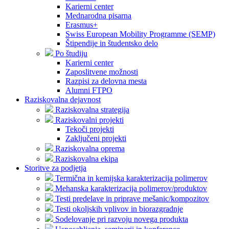
Karierni center
Mednarodna pisarna
Erasmus+
Swiss European Mobility Programme (SEMP)
Štipendije in študentsko delo
Po študiju
Karierni center
Zaposlitvene možnosti
Razpisi za delovna mesta
Alumni FTPO
Raziskovalna dejavnost
Raziskovalna strategija
Raziskovalni projekti
Tekoči projekti
Zaključeni projekti
Raziskovalna oprema
Raziskovalna ekipa
Storitve za podjetja
Termična in kemijska karakterizacija polimerov
Mehanska karakterizacija polimerov/produktov
Testi predelave in priprave mešanic/kompozitov
Testi okoljskih vplivov in biorazgradnje
Sodelovanje pri razvoju novega produkta