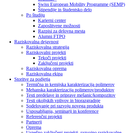
Swiss European Mobility Programme (SEMP)
Štipendije in študentsko delo
Po študiju
Karierni center
Zaposlitvene možnosti
Razpisi za delovna mesta
Alumni FTPO
Raziskovalna dejavnost
Raziskovalna strategija
Raziskovalni projekti
Tekoči projekti
Zaključeni projekti
Raziskovalna oprema
Raziskovalna ekipa
Storitve za podjetja
Termična in kemijska karakterizacija polimerov
Mehanska karakterizacija polimerov/produktov
Testi predelave in priprave mešanic/kompozitov
Testi okoljskih vplivov in biorazgradnje
Sodelovanje pri razvoju novega produkta
Usposabljanja, seminarji in konference
Referenčni projekti
Partnerji
Oprema
Uspešno zaključeni projekti, razvojno raziskovalne