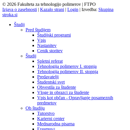
© 2026 Fakulteta za tehnologijo polimerov | FTPO
Izjava o zasebnosti
|
Kazalo strani
|
Login
|
Izvedba:
Skupina
stroka.si
Študij
Pred študijem
Študijski programi
Vpis
Nastanitev
Cenik storitev
Študij
Spletni referat
Tehnologija polimerov I. stopnja
Tehnologija polimerov II. stopnja
Predavatelji
Študentski svet
Obvestila za študente
Vloge in obrazci za študente
Vpis kot občan - Opravljanje posameznih
predmetov
Ob študiju
Tutorstvo
Karierni center
Mednarodna pisarna
Erasmus+