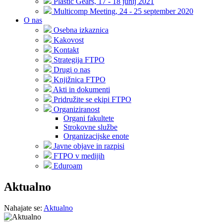
Plastic Gears, 17 - 18 junij 2021
Multicomp Meeting, 24 - 25 september 2020
O nas
Osebna izkaznica
Kakovost
Kontakt
Strategija FTPO
Drugi o nas
Knjižnica FTPO
Akti in dokumenti
Pridružite se ekipi FTPO
Organiziranost
Organi fakultete
Strokovne službe
Organizacijske enote
Javne objave in razpisi
FTPO v medijih
Eduroam
Aktualno
Nahajate se:
Aktualno