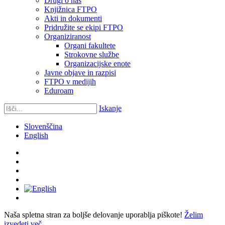
Drugi o nas
Knjižnica FTPO
Akti in dokumenti
Pridružite se ekipi FTPO
Organiziranost
Organi fakultete
Strokovne službe
Organizacijske enote
Javne objave in razpisi
FTPO v medijih
Eduroam
Iskanje
Slovenščina
English
Naša spletna stran za boljše delovanje uporablja piškote!
Želim
izvedeti več