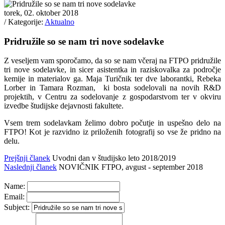
torek, 02. oktober 2018
/ Kategorije:
Aktualno
Pridružile so se nam tri nove sodelavke
Z veseljem vam sporočamo, da so se nam včeraj na FTPO pridružile
tri nove sodelavke, in sicer asistentka in raziskovalka za področje
kemije in materialov ga. Maja Turičnik ter dve laborantki, Rebeka
Lorber in Tamara Rozman, ki bosta sodelovali na novih R&D
projektih, v Centru za sodelovanje z gospodarstvom ter v okviru
izvedbe študijske dejavnosti fakultete.
Vsem trem sodelavkam želimo dobro počutje in uspešno delo na
FTPO! Kot je razvidno iz priloženih fotografij so vse že pridno na
delu.
Prejšnji članek
Uvodni dan v študijsko leto 2018/2019
Naslednji članek
NOVIČNIK FTPO, avgust - september 2018
Name:
Email:
Subject: