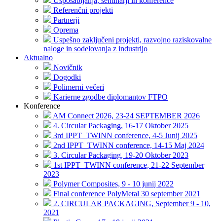
Usposabljanja, seminarji in konference
Referenčni projekti
Partnerji
Oprema
Uspešno zaključeni projekti, razvojno raziskovalne
naloge in sodelovanja z industrijo
Aktualno
Novičnik
Dogodki
Polimerni večeri
Karierne zgodbe diplomantov FTPO
Konference
AM Connect 2026, 23-24 SEPTEMBER 2026
4. Circular Packaging, 16-17 Oktober 2025
3rd IPPT_TWINN conference, 4-5 Junij 2025
2nd IPPT_TWINN conference, 14-15 Maj 2024
3. Circular Packaging, 19-20 Oktober 2023
1st IPPT_TWINN conference, 21-22 September
2023
Polymer Composites, 9 - 10 junij 2022
Final conference PolyMetal 30 september 2021
2. CIRCULAR PACKAGING, September 9 - 10,
2021