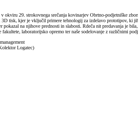
e v okviru 29. strokovnega srečanja kovinarjev Obrtno-podjetniške zb
 3D tisk, kjer je vključil primere tehnologij za izdelavo prototipov, ki 
er pokazal na njihove prednosti in slabosti. Rdeča nit predavanja je bila
še fakultete, laboratorijsko opremo ter naše sodelovanje z različnimi podje
i management
(Kolektor Logatec)