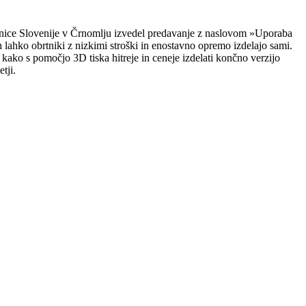
ornice Slovenije v Črnomlju izvedel predavanje z naslovom »Uporaba
jih lahko obrtniki z nizkimi stroški in enostavno opremo izdelajo sami.
, kako s pomočjo 3D tiska hitreje in ceneje izdelati končno verzijo
tji.