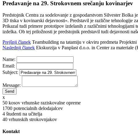
Predavanje na 29. Strokovnem srečanju kovinarjev
Predstojnik Centra za sodelovanje z gospodarstvom Silvester Bolka j
3D tiska v kovinarski dejavnosti«. Predstavil je različne tehnologije za
Prikazal tudi primere prototipov izdelanih z različnimi tehnologijami t
izdelka. Ob tej priložnosti je predstojnik predstavil tudi dejavnosti na
Prejšnji članek
Teambuilding na tatamiju v okviru predmeta Projektn
Naslednji članek
Ekskurzija v Panplast d.o.o. in Center za materiale 
Name:
Email:
Subject:
Message:
x
50
kosov vrhunske raziskovalne opreme
1700
potencialnih delodajalcev
4
študenti na učitelja
40
vrhunskih strokovnjakov
Kontakt