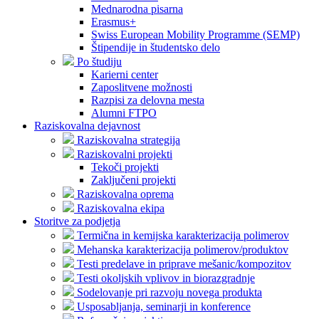
Mednarodna pisarna
Erasmus+
Swiss European Mobility Programme (SEMP)
Štipendije in študentsko delo
Po študiju
Karierni center
Zaposlitvene možnosti
Razpisi za delovna mesta
Alumni FTPO
Raziskovalna dejavnost
Raziskovalna strategija
Raziskovalni projekti
Tekoči projekti
Zaključeni projekti
Raziskovalna oprema
Raziskovalna ekipa
Storitve za podjetja
Termična in kemijska karakterizacija polimerov
Mehanska karakterizacija polimerov/produktov
Testi predelave in priprave mešanic/kompozitov
Testi okoljskih vplivov in biorazgradnje
Sodelovanje pri razvoju novega produkta
Usposabljanja, seminarji in konference