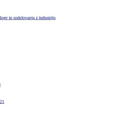
loge in sodelovanja z industrijo
3
21