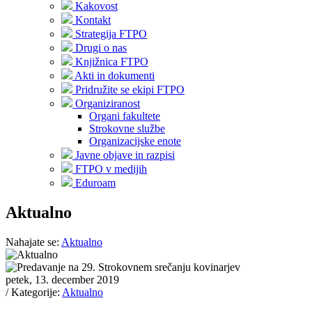
Kakovost
Kontakt
Strategija FTPO
Drugi o nas
Knjižnica FTPO
Akti in dokumenti
Pridružite se ekipi FTPO
Organiziranost
Organi fakultete
Strokovne službe
Organizacijske enote
Javne objave in razpisi
FTPO v medijih
Eduroam
Aktualno
Nahajate se:
Aktualno
petek, 13. december 2019
/ Kategorije:
Aktualno