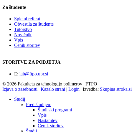
Za študente
Spletni referat
Obvestila za študente
Tutorstvo
Novičnik
Vpis
Cenik storitev
STORITVE ZA PODJETJA
E:
lab@ftpo.upr.si
© 2026 Fakulteta za tehnologijo polimerov | FTPO
Izjava o zasebnosti
|
Kazalo strani
|
Login
|
Izvedba:
Skupina stroka.si
Študij
Pred študijem
Študijski programi
Vpis
Nastanitev
Cenik storitev
Študij