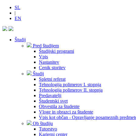
SL
|
EN
Študij
Pred študijem
Študijski programi
Vpis
Nastanitev
Cenik storitev
Študij
Spletni referat
Tehnologija polimerov I. stopnja
Tehnologija polimerov II. stopnja
Predavatelji
Študentski svet
Obvestila za študente
Vloge in obrazci za študente
Vpis kot občan - Opravljanje posameznih predmet
Ob študiju
Tutorstvo
Karierni center