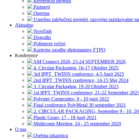
Referenčni projekti
Partnerji
Oprema
Uspešno zaključeni projekti, razvojno raziskovalne na
Aktualno
Novičnik
Dogodki
Polimerni večeri
Karierne zgodbe diplomantov FTPO
Konference
AM Connect 2026, 23-24 SEPTEMBER 2026
4. Circular Packaging, 16-17 Oktober 2025
3rd IPPT_TWINN conference, 4-5 Junij 2025
2nd IPPT_TWINN conference, 14-15 Maj 2024
3. Circular Packaging, 19-20 Oktober 2023
1st IPPT_TWINN conference, 21-22 September 202
Polymer Composites, 9 - 10 junij 2022
Final conference PolyMetal 30 september 2021
2. CIRCULAR PACKAGING, September 9 - 10, 20
Plastic Gears, 17 - 18 junij 2021
Multicomp Meeting, 24 - 25 september 2020
O nas
Osebna izkaznica