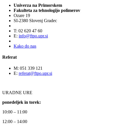
Univerza na Primorskem
Fakulteta za tehnologijo polimerov
Ozare 19
SI-2380 Slovenj Gradec
T: 02 620 47 60
E:
info@ftpo.upr.si
Kako do nas
Referat
M: 051 339 121
E:
referat@ftpo.upr.si
URADNE URE
ponedeljek in torek:
10:00 – 11:00
12:00 – 14:00