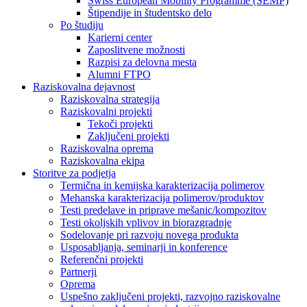
Swiss European Mobility Programme (SEMP)
Štipendije in študentsko delo
Po študiju
Karierni center
Zaposlitvene možnosti
Razpisi za delovna mesta
Alumni FTPO
Raziskovalna dejavnost
Raziskovalna strategija
Raziskovalni projekti
Tekoči projekti
Zaključeni projekti
Raziskovalna oprema
Raziskovalna ekipa
Storitve za podjetja
Termična in kemijska karakterizacija polimerov
Mehanska karakterizacija polimerov/produktov
Testi predelave in priprave mešanic/kompozitov
Testi okoljskih vplivov in biorazgradnje
Sodelovanje pri razvoju novega produkta
Usposabljanja, seminarji in konference
Referenčni projekti
Partnerji
Oprema
Uspešno zaključeni projekti, razvojno raziskovalne