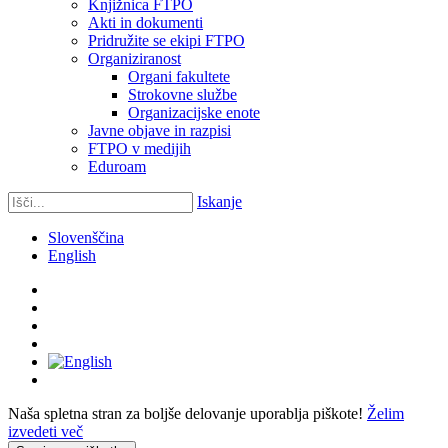
Knjižnica FTPO
Akti in dokumenti
Pridružite se ekipi FTPO
Organiziranost
Organi fakultete
Strokovne službe
Organizacijske enote
Javne objave in razpisi
FTPO v medijih
Eduroam
Iskanje
Slovenščina
English
Naša spletna stran za boljše delovanje uporablja piškote!
Želim
izvedeti več