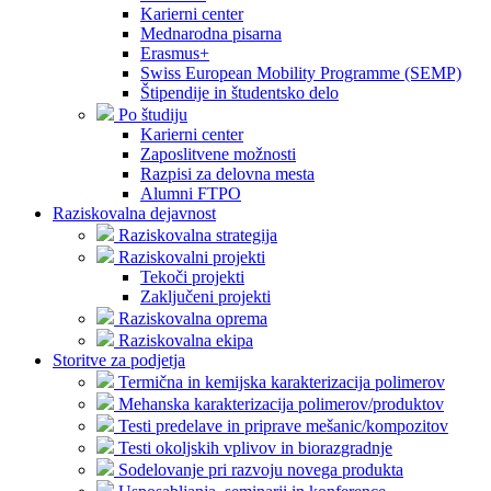
Karierni center
Mednarodna pisarna
Erasmus+
Swiss European Mobility Programme (SEMP)
Štipendije in študentsko delo
Po študiju
Karierni center
Zaposlitvene možnosti
Razpisi za delovna mesta
Alumni FTPO
Raziskovalna dejavnost
Raziskovalna strategija
Raziskovalni projekti
Tekoči projekti
Zaključeni projekti
Raziskovalna oprema
Raziskovalna ekipa
Storitve za podjetja
Termična in kemijska karakterizacija polimerov
Mehanska karakterizacija polimerov/produktov
Testi predelave in priprave mešanic/kompozitov
Testi okoljskih vplivov in biorazgradnje
Sodelovanje pri razvoju novega produkta