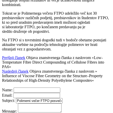
doseganje boljših rezultatov in večje učinkovitosti mogoče
kombinirati.
Tokrat se je Polimernega večera FTPO udeležilo več kot 30
predstavnikov različnih podjetij, predstavnikov in študentov FTPO,
ki so pred uradnim predavanjem imeli možnost ogledati
si laboratorije FTPO, po končanem predavanju pa je
sledilo druženje ob pogostitvi.
Na FTPO si s tovrstnimi dogodki tudi v bodoče obetamo ponujati
aktualne vsebine na področju tehnologije polimerov ter hrati
ohranjati vez z gospodarstvom.
Prejšnji članek
Objava znanstvenega članka z naslovom »Low-
Temperature Fibre Direct Compounding of Cellulose Fibres into
PA6«
Naslednji članek
Objava znanstvenega članka z naslovom »
Influence of Viscose Fibre Geometry on the Structure–Property
Relationships of High-Density Polyethylene Composites«
Name:
Email:
Subject:
Message: