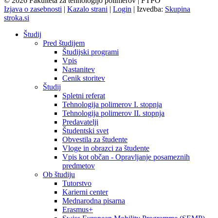
© 2026 Fakulteta za tehnologijo polimerov | FTPO
Izjava o zasebnosti
|
Kazalo strani
|
Login
|
Izvedba:
Skupina
stroka.si
Študij
Pred študijem
Študijski programi
Vpis
Nastanitev
Cenik storitev
Študij
Spletni referat
Tehnologija polimerov I. stopnja
Tehnologija polimerov II. stopnja
Predavatelji
Študentski svet
Obvestila za študente
Vloge in obrazci za študente
Vpis kot občan - Opravljanje posameznih
predmetov
Ob študiju
Tutorstvo
Karierni center
Mednarodna pisarna
Erasmus+