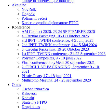
naloge in sodelovanja z industrijo
Aktualno
Novičnik
Dogodki
Polimerni večeri
Karierne zgodbe diplomantov FTPO
Konference
AM Connect 2026, 23-24 SEPTEMBER 2026
4. Circular Packaging, 16-17 Oktober 2025
3rd IPPT_TWINN conference, 4-5 Junij 2025
2nd IPPT_TWINN conference, 14-15 Maj 2024
3. Circular Packaging, 19-20 Oktober 2023
1st IPPT_TWINN conference, 21-22 September 2023
Polymer Composites, 9 - 10 junij 2022
Final conference PolyMetal 30 september 2021
2. CIRCULAR PACKAGING, September 9 - 10,
2021
Plastic Gears, 17 - 18 junij 2021
Multicomp Meeting, 24 - 25 september 2020
O nas
Osebna izkaznica
Kakovost
Kontakt
Strategija FTPO
Drugi o nas