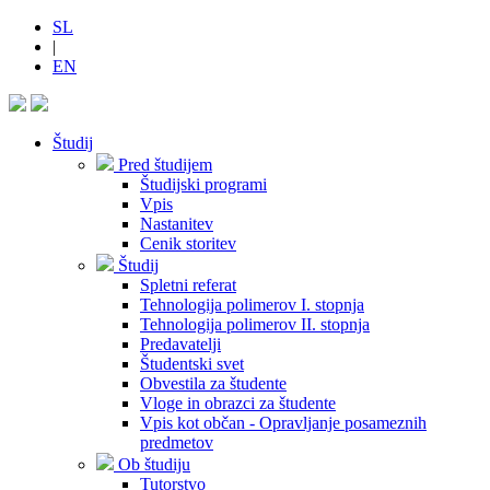
SL
|
EN
Študij
Pred študijem
Študijski programi
Vpis
Nastanitev
Cenik storitev
Študij
Spletni referat
Tehnologija polimerov I. stopnja
Tehnologija polimerov II. stopnja
Predavatelji
Študentski svet
Obvestila za študente
Vloge in obrazci za študente
Vpis kot občan - Opravljanje posameznih
predmetov
Ob študiju
Tutorstvo