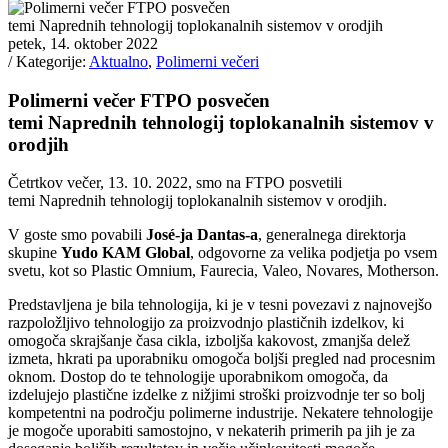
petek, 14. oktober 2022
/ Kategorije:
Aktualno
,
Polimerni večeri
Polimerni večer FTPO posvečen
temi Naprednih tehnologij toplokanalnih sistemov v
orodjih
Četrtkov večer, 13. 10. 2022, smo na FTPO posvetili
temi Naprednih tehnologij toplokanalnih sistemov v orodjih.
V goste smo povabili
José-ja Dantas-a
, generalnega direktorja
skupine
Yudo KAM Global
, odgovorne za velika podjetja po vsem
svetu, kot so Plastic Omnium, Faurecia, Valeo, Novares, Motherson.
Predstavljena je bila tehnologija, ki je v tesni povezavi z najnovejšo
razpoložljivo tehnologijo za proizvodnjo plastičnih izdelkov, ki
omogoča skrajšanje časa cikla, izboljša kakovost, zmanjša delež
izmeta, hkrati pa uporabniku omogoča boljši pregled nad procesnim
oknom. Dostop do te tehnologije uporabnikom omogoča, da
izdelujejo plastične izdelke z nižjimi stroški proizvodnje ter so bolj
kompetentni na področju polimerne industrije. Nekatere tehnologije
je mogoče uporabiti samostojno, v nekaterih primerih pa jih je za