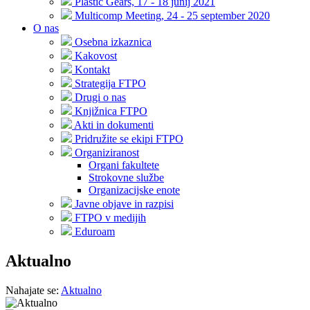
Plastic Gears, 17 - 18 junij 2021
Multicomp Meeting, 24 - 25 september 2020
O nas
Osebna izkaznica
Kakovost
Kontakt
Strategija FTPO
Drugi o nas
Knjižnica FTPO
Akti in dokumenti
Pridružite se ekipi FTPO
Organiziranost
Organi fakultete
Strokovne službe
Organizacijske enote
Javne objave in razpisi
FTPO v medijih
Eduroam
Aktualno
Nahajate se:
Aktualno