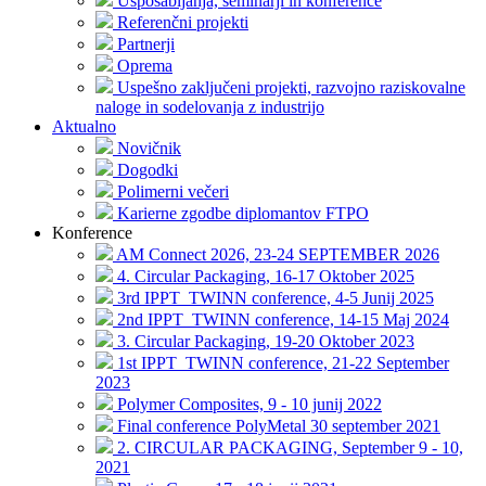
Usposabljanja, seminarji in konference
Referenčni projekti
Partnerji
Oprema
Uspešno zaključeni projekti, razvojno raziskovalne
naloge in sodelovanja z industrijo
Aktualno
Novičnik
Dogodki
Polimerni večeri
Karierne zgodbe diplomantov FTPO
Konference
AM Connect 2026, 23-24 SEPTEMBER 2026
4. Circular Packaging, 16-17 Oktober 2025
3rd IPPT_TWINN conference, 4-5 Junij 2025
2nd IPPT_TWINN conference, 14-15 Maj 2024
3. Circular Packaging, 19-20 Oktober 2023
1st IPPT_TWINN conference, 21-22 September
2023
Polymer Composites, 9 - 10 junij 2022
Final conference PolyMetal 30 september 2021
2. CIRCULAR PACKAGING, September 9 - 10,
2021