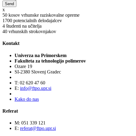
x
50
kosov vrhunske raziskovalne opreme
1700
potencialnih delodajalcev
4
študenti na učitelja
40
vrhunskih strokovnjakov
Kontakt
Univerza na Primorskem
Fakulteta za tehnologijo polimerov
Ozare 19
SI-2380 Slovenj Gradec
T: 02 620 47 60
E:
info@ftpo.upr.si
Kako do nas
Referat
M: 051 339 121
E:
referat@ftpo.upr.si