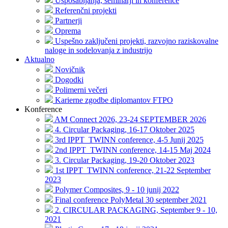
Usposabljanja, seminarji in konference
Referenčni projekti
Partnerji
Oprema
Uspešno zaključeni projekti, razvojno raziskovalne
naloge in sodelovanja z industrijo
Aktualno
Novičnik
Dogodki
Polimerni večeri
Karierne zgodbe diplomantov FTPO
Konference
AM Connect 2026, 23-24 SEPTEMBER 2026
4. Circular Packaging, 16-17 Oktober 2025
3rd IPPT_TWINN conference, 4-5 Junij 2025
2nd IPPT_TWINN conference, 14-15 Maj 2024
3. Circular Packaging, 19-20 Oktober 2023
1st IPPT_TWINN conference, 21-22 September
2023
Polymer Composites, 9 - 10 junij 2022
Final conference PolyMetal 30 september 2021
2. CIRCULAR PACKAGING, September 9 - 10,
2021