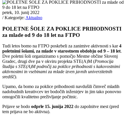
petek, 10. junij 2022
/ Kategorije:
Aktualno
POLETNE ŠOLE ZA POKLICE PRIHODNOSTI
za mlade od 9 do 18 let na FTPO
Tudi letos bomo na FTPO poskrbeli za zanimive aktivnosti s kar
4
poletnimi šolami, za mlade v starostnem obdobju od 9 – 18 let
.
Dve poletni šoli organiziramo s pomočjo Mestne občine Slovenj
Gradec, drugi dve pa v okviru projekta STE(A)M (
Promocija
študija s STE(A)M področij za poklice prihodnosti s kakovostnimi
aktivnostmi in vsebinami za mlade izven javnih univerzitetnih
središč).
Upamo, da bomo za poklice prihodnosti navdušili čimveč mladih
nadobudnih kreativcev ter bodočih inženirjev in jim tako ponovno
omogočili kvalitetno preživljanje počitnic.
Prijave se bodo
odprle 15. junija 2022
do zapolnitve mest (pred
tem prijava ne bo aktivna).