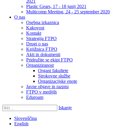
2021
Plastic Gears, 17 - 18 junij 2021
Multicomp Meeting, 24 - 25 september 2020
O nas
Osebna izkaznica
Kakovost
Kontakt
Strategija FTPO
Drugi o nas
Knjižnica FTPO
Akti in dokumenti
Pridružite se ekipi FTPO
Organiziranost
Organi fakultete
Strokovne službe
Organizacijske enote
Javne objave in razpisi
FTPO v medijih
Eduroam
Iskanje
Slovenščina
English