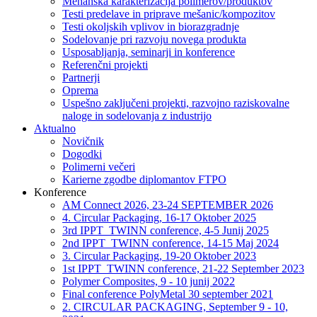
Mehanska karakterizacija polimerov/produktov
Testi predelave in priprave mešanic/kompozitov
Testi okoljskih vplivov in biorazgradnje
Sodelovanje pri razvoju novega produkta
Usposabljanja, seminarji in konference
Referenčni projekti
Partnerji
Oprema
Uspešno zaključeni projekti, razvojno raziskovalne
naloge in sodelovanja z industrijo
Aktualno
Novičnik
Dogodki
Polimerni večeri
Karierne zgodbe diplomantov FTPO
Konference
AM Connect 2026, 23-24 SEPTEMBER 2026
4. Circular Packaging, 16-17 Oktober 2025
3rd IPPT_TWINN conference, 4-5 Junij 2025
2nd IPPT_TWINN conference, 14-15 Maj 2024
3. Circular Packaging, 19-20 Oktober 2023
1st IPPT_TWINN conference, 21-22 September 2023
Polymer Composites, 9 - 10 junij 2022
Final conference PolyMetal 30 september 2021
2. CIRCULAR PACKAGING, September 9 - 10,