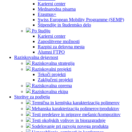
Karierni center
Mednarodna pisarna
Erasmus+
Swiss European Mobility Programme (SEMP)
Štipendije in študentsko delo
Po študiju
Karierni center
Zaposlitvene možnosti
Razpisi za delovna mesta
Alumni FTPO
Raziskovalna dejavnost
Raziskovalna strategija
Raziskovalni projekti
Tekoči projekti
Zaključeni projekti
Raziskovalna oprema
Raziskovalna ekipa
Storitve za podjetja
Termična in kemijska karakterizacija polimerov
Mehanska karakterizacija polimerov/produktov
Testi predelave in priprave mešanic/kompozitov
Testi okoljskih vplivov in biorazgradnje
Sodelovanje pri razvoju novega produkta