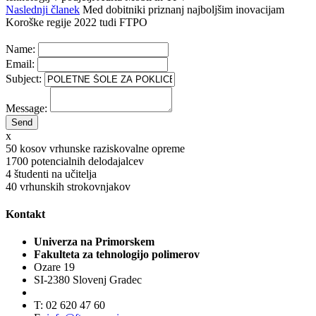
Naslednji članek
Med dobitniki priznanj najboljšim inovacijam
Koroške regije 2022 tudi FTPO
Name:
Email:
Subject:
Message:
x
50
kosov vrhunske raziskovalne opreme
1700
potencialnih delodajalcev
4
študenti na učitelja
40
vrhunskih strokovnjakov
Kontakt
Univerza na Primorskem
Fakulteta za tehnologijo polimerov
Ozare 19
SI-2380 Slovenj Gradec
T: 02 620 47 60