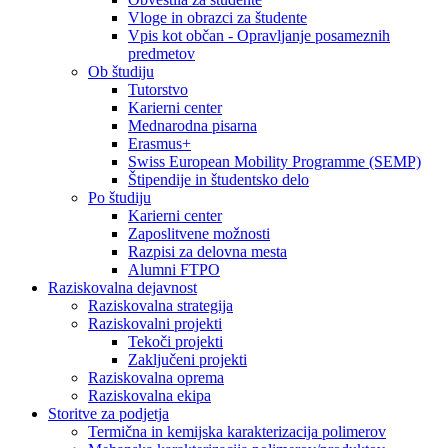
Vloge in obrazci za študente
Vpis kot občan - Opravljanje posameznih
predmetov
Ob študiju
Tutorstvo
Karierni center
Mednarodna pisarna
Erasmus+
Swiss European Mobility Programme (SEMP)
Štipendije in študentsko delo
Po študiju
Karierni center
Zaposlitvene možnosti
Razpisi za delovna mesta
Alumni FTPO
Raziskovalna dejavnost
Raziskovalna strategija
Raziskovalni projekti
Tekoči projekti
Zaključeni projekti
Raziskovalna oprema
Raziskovalna ekipa
Storitve za podjetja
Termična in kemijska karakterizacija polimerov