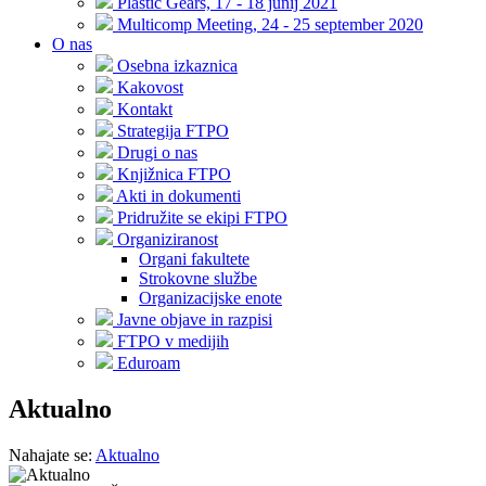
Plastic Gears, 17 - 18 junij 2021
Multicomp Meeting, 24 - 25 september 2020
O nas
Osebna izkaznica
Kakovost
Kontakt
Strategija FTPO
Drugi o nas
Knjižnica FTPO
Akti in dokumenti
Pridružite se ekipi FTPO
Organiziranost
Organi fakultete
Strokovne službe
Organizacijske enote
Javne objave in razpisi
FTPO v medijih
Eduroam
Aktualno
Nahajate se:
Aktualno