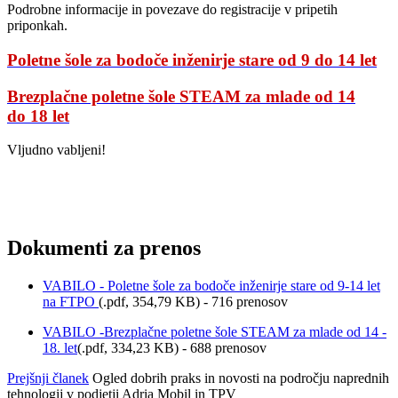
Podrobne informacije in povezave do registracije v pripetih
priponkah.
Poletne šole za bodoče inženirje stare od 9 do 14 let
Brezplačne poletne šole STEAM za mlade od 14
do 18 let
Vljudno vabljeni!
Dokumenti za prenos
VABILO - Poletne šole za bodoče inženirje stare od 9-14 let
na FTPO
(
.pdf,
354,79 KB
) - 716 prenosov
VABILO -Brezplačne poletne šole STEAM za mlade od 14 -
18. let
(
.pdf,
334,23 KB
) - 688 prenosov
Prejšnji članek
Ogled dobrih praks in novosti na področju naprednih
tehnologij v podjetji Adria Mobil in TPV