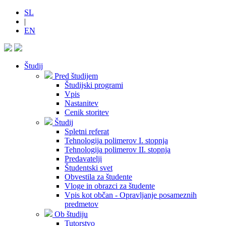
SL
|
EN
Študij
Pred študijem
Študijski programi
Vpis
Nastanitev
Cenik storitev
Študij
Spletni referat
Tehnologija polimerov I. stopnja
Tehnologija polimerov II. stopnja
Predavatelji
Študentski svet
Obvestila za študente
Vloge in obrazci za študente
Vpis kot občan - Opravljanje posameznih
predmetov
Ob študiju
Tutorstvo