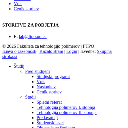
Vpis
Cenik storitev
STORITVE ZA PODJETJA
E:
lab@ftpo.upr.si
© 2026 Fakulteta za tehnologijo polimerov | FTPO
Izjava o zasebnosti
|
Kazalo strani
|
Login
|
Izvedba:
Skupina
stroka.si
Študij
Pred študijem
Študijski programi
Vpis
Nastanitev
Cenik storitev
Študij
Spletni referat
Tehnologija polimerov I. stopnja
Tehnologija polimerov II. stopnja
Predavatelji
Študentski svet
Obvestila za študente