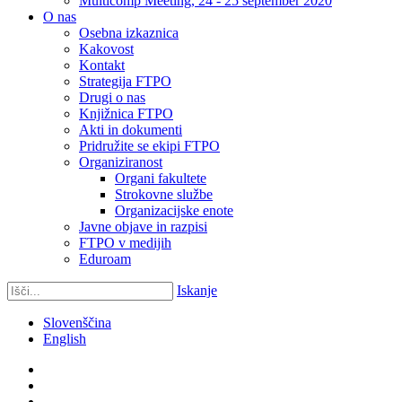
Multicomp Meeting, 24 - 25 september 2020
O nas
Osebna izkaznica
Kakovost
Kontakt
Strategija FTPO
Drugi o nas
Knjižnica FTPO
Akti in dokumenti
Pridružite se ekipi FTPO
Organiziranost
Organi fakultete
Strokovne službe
Organizacijske enote
Javne objave in razpisi
FTPO v medijih
Eduroam
Iskanje
Slovenščina
English