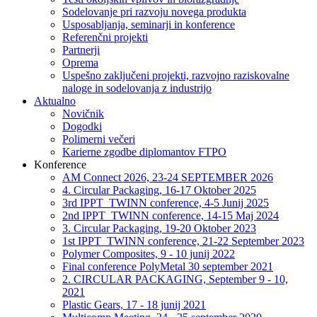
Sodelovanje pri razvoju novega produkta
Usposabljanja, seminarji in konference
Referenčni projekti
Partnerji
Oprema
Uspešno zaključeni projekti, razvojno raziskovalne
naloge in sodelovanja z industrijo
Aktualno
Novičnik
Dogodki
Polimerni večeri
Karierne zgodbe diplomantov FTPO
Konference
AM Connect 2026, 23-24 SEPTEMBER 2026
4. Circular Packaging, 16-17 Oktober 2025
3rd IPPT_TWINN conference, 4-5 Junij 2025
2nd IPPT_TWINN conference, 14-15 Maj 2024
3. Circular Packaging, 19-20 Oktober 2023
1st IPPT_TWINN conference, 21-22 September 2023
Polymer Composites, 9 - 10 junij 2022
Final conference PolyMetal 30 september 2021
2. CIRCULAR PACKAGING, September 9 - 10,
2021
Plastic Gears, 17 - 18 junij 2021