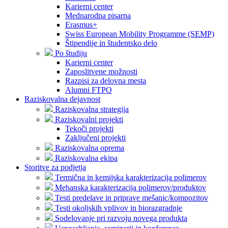
Karierni center
Mednarodna pisarna
Erasmus+
Swiss European Mobility Programme (SEMP)
Štipendije in študentsko delo
Po študiju
Karierni center
Zaposlitvene možnosti
Razpisi za delovna mesta
Alumni FTPO
Raziskovalna dejavnost
Raziskovalna strategija
Raziskovalni projekti
Tekoči projekti
Zaključeni projekti
Raziskovalna oprema
Raziskovalna ekipa
Storitve za podjetja
Termična in kemijska karakterizacija polimerov
Mehanska karakterizacija polimerov/produktov
Testi predelave in priprave mešanic/kompozitov
Testi okoljskih vplivov in biorazgradnje
Sodelovanje pri razvoju novega produkta