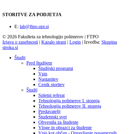
STORITVE ZA PODJETJA
E:
lab@ftpo.upr.si
© 2026 Fakulteta za tehnologijo polimerov | FTPO
Izjava o zasebnosti
|
Kazalo strani
|
Login
|
Izvedba:
Skupina
stroka.si
Študij
Pred študijem
Študijski programi
Vpis
Nastanitev
Cenik storitev
Študij
Spletni referat
Tehnologija polimerov I. stopnja
Tehnologija polimerov II. stopnja
Predavatelji
Študentski svet
Obvestila za študente
Vloge in obrazci za študente
Vpis kot občan - Opravljanje posameznih