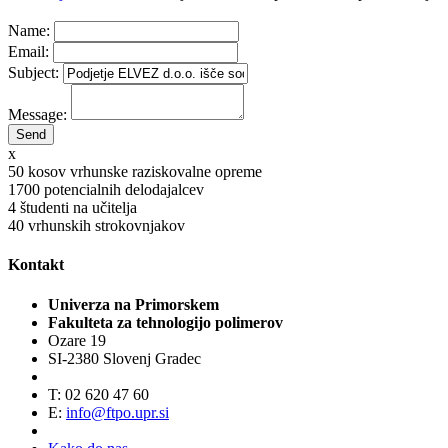
Name:
Email:
Subject:
Message:
x
50
kosov vrhunske raziskovalne opreme
1700
potencialnih delodajalcev
4
študenti na učitelja
40
vrhunskih strokovnjakov
Kontakt
Univerza na Primorskem
Fakulteta za tehnologijo polimerov
Ozare 19
SI-2380 Slovenj Gradec
T: 02 620 47 60
E:
info@ftpo.upr.si