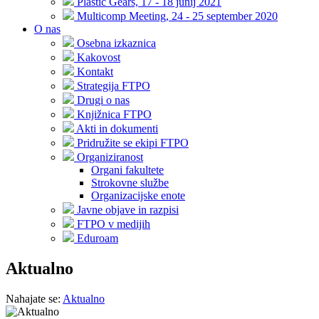
Plastic Gears, 17 - 18 junij 2021
Multicomp Meeting, 24 - 25 september 2020
O nas
Osebna izkaznica
Kakovost
Kontakt
Strategija FTPO
Drugi o nas
Knjižnica FTPO
Akti in dokumenti
Pridružite se ekipi FTPO
Organiziranost
Organi fakultete
Strokovne službe
Organizacijske enote
Javne objave in razpisi
FTPO v medijih
Eduroam
Aktualno
Nahajate se:
Aktualno