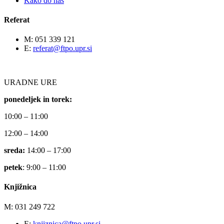
Kako do nas
Referat
M: 051 339 121
E:
referat@ftpo.upr.si
URADNE URE
ponedeljek in torek:
10:00 – 11:00
12:00 – 14:00
sreda:
14:00 – 17:00
petek
: 9:00 – 11:00
Knjižnica
M: 031 249 722
E:
knjiznica@ftpo.upr.si