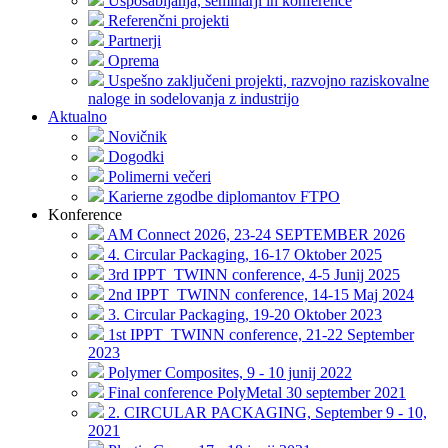
Usposabljanja, seminarji in konference
Referenčni projekti
Partnerji
Oprema
Uspešno zaključeni projekti, razvojno raziskovalne
naloge in sodelovanja z industrijo
Aktualno
Novičnik
Dogodki
Polimerni večeri
Karierne zgodbe diplomantov FTPO
Konference
AM Connect 2026, 23-24 SEPTEMBER 2026
4. Circular Packaging, 16-17 Oktober 2025
3rd IPPT_TWINN conference, 4-5 Junij 2025
2nd IPPT_TWINN conference, 14-15 Maj 2024
3. Circular Packaging, 19-20 Oktober 2023
1st IPPT_TWINN conference, 21-22 September
2023
Polymer Composites, 9 - 10 junij 2022
Final conference PolyMetal 30 september 2021
2. CIRCULAR PACKAGING, September 9 - 10,
2021