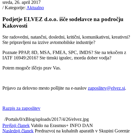
sreda, 26. april 2017
/ Kategorije:
Aktualno
Podjetje ELVEZ d.o.o. išče sodelavce na področju
Kakovosti
Ste radovedni, natančni, dosledni, kritični, komunikativni, kreativni?
Ste pripravljeni na izzive avtomobilske industrije?
Poznate PPAP, 8D, MSA, FMEA, SPC, IMDS? Ste na tekočem z
IATF 16949:2016? Ste timski igralec, morda dober vodja?
Potem mogoče iščejo prav Vas.
Prijavo za delovno mesto pošljite na e-naslov
zaposlitev@elvez.si
.
Razpis za zaposlitev
/Portals/0/xBlog/uploads/2017/4/26/elvez.jpg
Prejšnji članek
Vabilo na Erasmus+ INFO DAN
Naslednji članek
Predrazvoj na kuhalnih aparatih v Skupini Gorenje