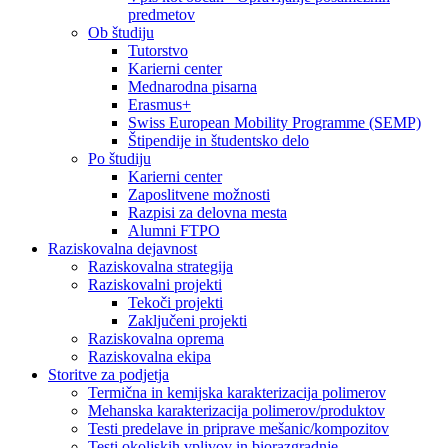
predmetov
Ob študiju
Tutorstvo
Karierni center
Mednarodna pisarna
Erasmus+
Swiss European Mobility Programme (SEMP)
Štipendije in študentsko delo
Po študiju
Karierni center
Zaposlitvene možnosti
Razpisi za delovna mesta
Alumni FTPO
Raziskovalna dejavnost
Raziskovalna strategija
Raziskovalni projekti
Tekoči projekti
Zaključeni projekti
Raziskovalna oprema
Raziskovalna ekipa
Storitve za podjetja
Termična in kemijska karakterizacija polimerov
Mehanska karakterizacija polimerov/produktov
Testi predelave in priprave mešanic/kompozitov
Testi okoljskih vplivov in biorazgradnje