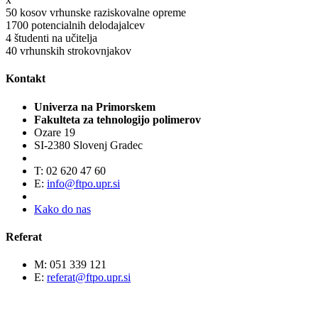
50
kosov vrhunske raziskovalne opreme
1700
potencialnih delodajalcev
4
študenti na učitelja
40
vrhunskih strokovnjakov
Kontakt
Univerza na Primorskem
Fakulteta za tehnologijo polimerov
Ozare 19
SI-2380 Slovenj Gradec
T: 02 620 47 60
E:
info@ftpo.upr.si
Kako do nas
Referat
M: 051 339 121
E:
referat@ftpo.upr.si