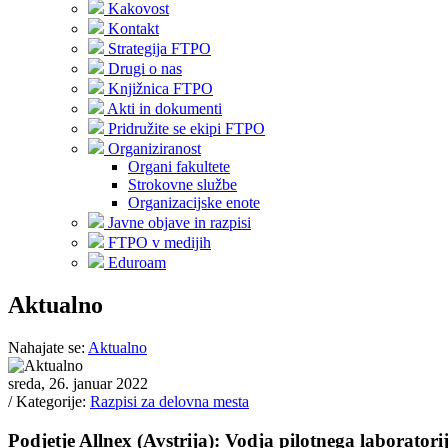
Kakovost
Kontakt
Strategija FTPO
Drugi o nas
Knjižnica FTPO
Akti in dokumenti
Pridružite se ekipi FTPO
Organiziranost
Organi fakultete
Strokovne službe
Organizacijske enote
Javne objave in razpisi
FTPO v medijih
Eduroam
Aktualno
Nahajate se:
Aktualno
sreda, 26. januar 2022
/ Kategorije:
Razpisi za delovna mesta
Podjetje Allnex (Avstrija): Vodja pilotnega laboratori