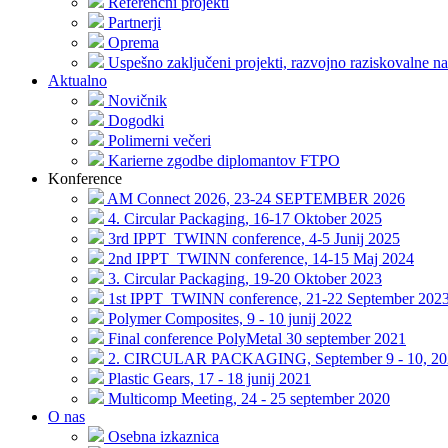
Referenčni projekti
Partnerji
Oprema
Uspešno zaključeni projekti, razvojno raziskovalne na
Aktualno
Novičnik
Dogodki
Polimerni večeri
Karierne zgodbe diplomantov FTPO
Konference
AM Connect 2026, 23-24 SEPTEMBER 2026
4. Circular Packaging, 16-17 Oktober 2025
3rd IPPT_TWINN conference, 4-5 Junij 2025
2nd IPPT_TWINN conference, 14-15 Maj 2024
3. Circular Packaging, 19-20 Oktober 2023
1st IPPT_TWINN conference, 21-22 September 202
Polymer Composites, 9 - 10 junij 2022
Final conference PolyMetal 30 september 2021
2. CIRCULAR PACKAGING, September 9 - 10, 20
Plastic Gears, 17 - 18 junij 2021
Multicomp Meeting, 24 - 25 september 2020
O nas
Osebna izkaznica