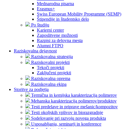
Mednarodna pisarna
Erasmus+
Swiss European Mobility Programme (SEMP)
Štipendije in študentsko delo
Po študiju
Karierni center
Zaposlitvene možnosti
Razpisi za delovna mesta
Alumni FTPO
Raziskovalna dejavnost
Raziskovalna strategija
Raziskovalni projekti
Tekoči projekti
Zaključeni projekti
Raziskovalna oprema
Raziskovalna ekipa
Storitve za podjetja
Termična in kemijska karakterizacija polimerov
Mehanska karakterizacija polimerov/produktov
Testi predelave in priprave mešanic/kompozitov
Testi okoljskih vplivov in biorazgradnje
Sodelovanje pri razvoju novega produkta
Usposabljanja, seminarji in konference