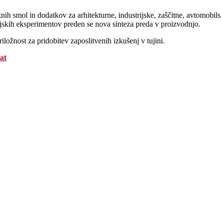
znih smol in dodatkov za arhitekturne, industrijske, zaščitne, avtomob
orijskih eksperimentov preden se nova sinteza preda v proizvodnjo.
iložnost za pridobitev zaposlitvenih izkušenj v tujini.
at