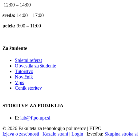
12:00 – 14:00
sreda:
14:00 – 17:00
petek:
9:00 – 11:00
Za študente
Spletni referat
Obvestila za študente
Tutorstvo
Novičnik
Vpis
Cenik storitev
STORITVE ZA PODJETJA
E:
lab@ftpo.upr.si
© 2026 Fakulteta za tehnologijo polimerov | FTPO
Izjava o zasebnosti
|
Kazalo strani
|
Login
|
Izvedba:
Skupina stroka.si