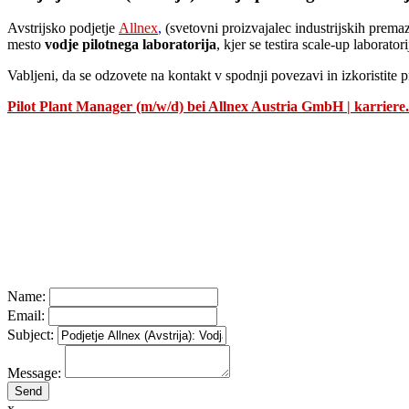
Avstrijsko podjetje
Allnex
,
(svetovni proizvajalec industrijskih prema
mesto
vodje pilotnega laboratorija
, kjer se testira scale-up laborat
Vabljeni, da se odzovete na kontakt v spodnji povezavi in izkoristite pr
Pilot Plant Manager (m/w/d) bei Allnex Austria GmbH | karriere.
Name:
Email:
Subject:
Message:
x