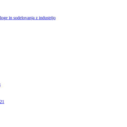
loge in sodelovanja z industrijo
3
21