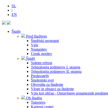
SL
|
EN
Študij
Pred študijem
Študijski programi
Vpis
Nastanitev
Cenik storitev
Študij
Spletni referat
Tehnologija polimerov I. stopnja
Tehnologija polimerov II. stopnja
Predavatelji
Študentski svet
Obvestila za študente
Vloge in obrazci za študente
Vpis kot občan - Opravljanje posameznih predmet
Ob študiju
Tutorstvo
Karierni center