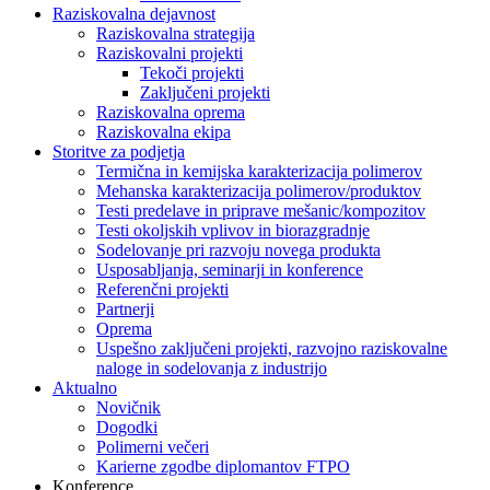
Raziskovalna dejavnost
Raziskovalna strategija
Raziskovalni projekti
Tekoči projekti
Zaključeni projekti
Raziskovalna oprema
Raziskovalna ekipa
Storitve za podjetja
Termična in kemijska karakterizacija polimerov
Mehanska karakterizacija polimerov/produktov
Testi predelave in priprave mešanic/kompozitov
Testi okoljskih vplivov in biorazgradnje
Sodelovanje pri razvoju novega produkta
Usposabljanja, seminarji in konference
Referenčni projekti
Partnerji
Oprema
Uspešno zaključeni projekti, razvojno raziskovalne
naloge in sodelovanja z industrijo
Aktualno
Novičnik
Dogodki
Polimerni večeri
Karierne zgodbe diplomantov FTPO
Konference