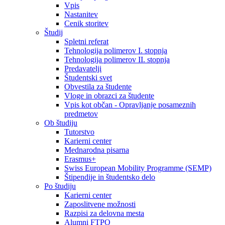
Vpis
Nastanitev
Cenik storitev
Študij
Spletni referat
Tehnologija polimerov I. stopnja
Tehnologija polimerov II. stopnja
Predavatelji
Študentski svet
Obvestila za študente
Vloge in obrazci za študente
Vpis kot občan - Opravljanje posameznih
predmetov
Ob študiju
Tutorstvo
Karierni center
Mednarodna pisarna
Erasmus+
Swiss European Mobility Programme (SEMP)
Štipendije in študentsko delo
Po študiju
Karierni center
Zaposlitvene možnosti
Razpisi za delovna mesta
Alumni FTPO