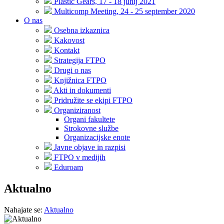
Plastic Gears, 17 - 18 junij 2021
Multicomp Meeting, 24 - 25 september 2020
O nas
Osebna izkaznica
Kakovost
Kontakt
Strategija FTPO
Drugi o nas
Knjižnica FTPO
Akti in dokumenti
Pridružite se ekipi FTPO
Organiziranost
Organi fakultete
Strokovne službe
Organizacijske enote
Javne objave in razpisi
FTPO v medijih
Eduroam
Aktualno
Nahajate se:
Aktualno