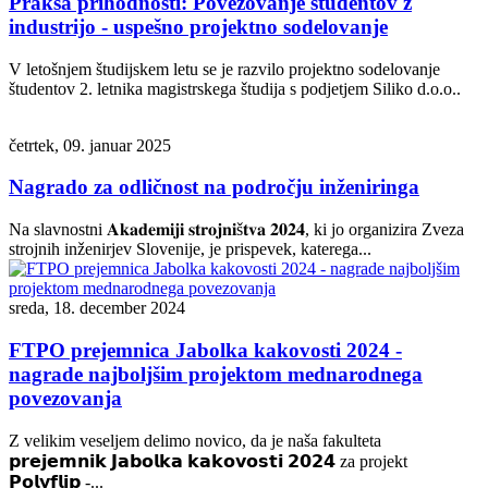
Praksa prihodnosti: Povezovanje študentov z
industrijo - uspešno projektno sodelovanje
V letošnjem študijskem letu se je razvilo projektno sodelovanje
študentov 2. letnika magistrskega študija s podjetjem Siliko d.o.o..
četrtek, 09. januar 2025
Nagrado za odličnost na področju inženiringa
Na slavnostni 𝐀𝐤𝐚𝐝𝐞𝐦𝐢𝐣𝐢 𝐬𝐭𝐫𝐨𝐣𝐧𝐢š𝐭𝐯𝐚 𝟐𝟎𝟐𝟒, ki jo organizira Zveza
strojnih inženirjev Slovenije, je prispevek, katerega...
sreda, 18. december 2024
FTPO prejemnica Jabolka kakovosti 2024 -
nagrade najboljšim projektom mednarodnega
povezovanja
Z velikim veseljem delimo novico, da je naša fakulteta
𝗽𝗿𝗲𝗷𝗲𝗺𝗻𝗶𝗸 𝗝𝗮𝗯𝗼𝗹𝗸𝗮 𝗸𝗮𝗸𝗼𝘃𝗼𝘀𝘁𝗶 𝟮𝟬𝟮𝟰 za projekt
𝗣𝗼𝗹𝘆𝗳𝗹𝗶𝗽 -...