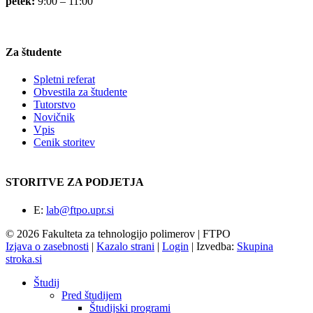
petek:
9:00 – 11:00
Za študente
Spletni referat
Obvestila za študente
Tutorstvo
Novičnik
Vpis
Cenik storitev
STORITVE ZA PODJETJA
E:
lab@ftpo.upr.si
© 2026 Fakulteta za tehnologijo polimerov | FTPO
Izjava o zasebnosti
|
Kazalo strani
|
Login
|
Izvedba:
Skupina
stroka.si
Študij
Pred študijem
Študijski programi