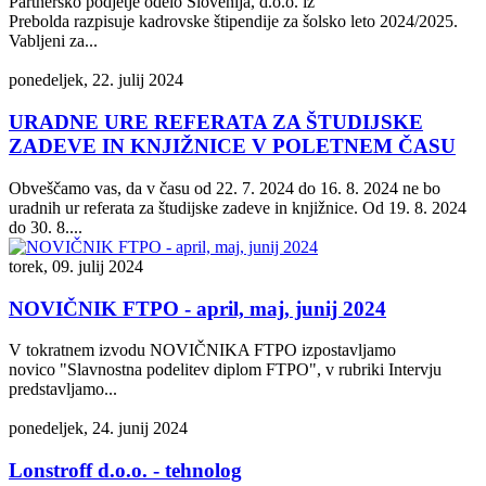
Partnersko podjetje odelo Slovenija, d.o.o. iz
Prebolda razpisuje kadrovske štipendije za šolsko leto 2024/2025.
Vabljeni za...
ponedeljek, 22. julij 2024
URADNE URE REFERATA ZA ŠTUDIJSKE
ZADEVE IN KNJIŽNICE V POLETNEM ČASU
Obveščamo vas, da v času od 22. 7. 2024 do 16. 8. 2024 ne bo
uradnih ur referata za študijske zadeve in knjižnice. Od 19. 8. 2024
do 30. 8....
torek, 09. julij 2024
NOVIČNIK FTPO - april, maj, junij 2024
V tokratnem izvodu NOVIČNIKA FTPO izpostavljamo
novico "Slavnostna podelitev diplom FTPO", v rubriki Intervju
predstavljamo...
ponedeljek, 24. junij 2024
Lonstroff d.o.o. - tehnolog