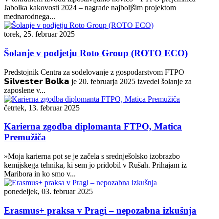
Jabolka kakovosti 2024 – nagrade najboljšim projektom
mednarodnega...
torek, 25. februar 2025
Šolanje v podjetju Roto Group (ROTO ECO)
Predstojnik Centra za sodelovanje z gospodarstvom FTPO
𝗦𝗶𝗹𝘃𝗲𝘀𝘁𝗲𝗿 𝗕𝗼𝗹𝗸𝗮 je 20. februarja 2025 izvedel šolanje za
zaposlene v...
četrtek, 13. februar 2025
Karierna zgodba diplomanta FTPO, Matica
Premužiča
»Moja karierna pot se je začela s srednješolsko izobrazbo
kemijskega tehnika, ki sem jo pridobil v Rušah. Prihajam iz
Maribora in ko smo v...
ponedeljek, 03. februar 2025
Erasmus+ praksa v Pragi – nepozabna izkušnja