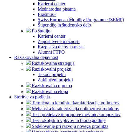
Karierni center
Mednarodna pisarna
Erasmus+
Swiss European Mobility Programme (SEMP)
Štipendije in študentsko delo
Po študiju
Karierni center
Zaposlitvene možnosti
Razpisi za delovna mesta
Alumni FTPO
Raziskovalna dejavnost
Raziskovalna strategija
Raziskovalni projekti
Tekoči projekti
Zaključeni projekti
Raziskovalna oprema
Raziskovalna ekipa
Storitve za podjetja
Termična in kemijska karakterizacija polimerov
Mehanska karakterizacija polimerov/produktov
Testi predelave in priprave mešanic/kompozitov
Testi okoljskih vplivov in biorazgradnje
Sodelovanje pri razvoju novega produkta