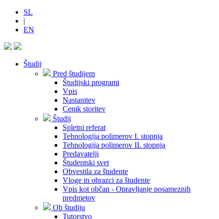
SL
|
EN
Študij
Pred študijem
Študijski programi
Vpis
Nastanitev
Cenik storitev
Študij
Spletni referat
Tehnologija polimerov I. stopnja
Tehnologija polimerov II. stopnja
Predavatelji
Študentski svet
Obvestila za študente
Vloge in obrazci za študente
Vpis kot občan - Opravljanje posameznih
predmetov
Ob študiju
Tutorstvo