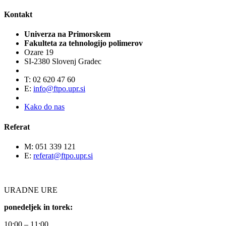
Kontakt
Univerza na Primorskem
Fakulteta za tehnologijo polimerov
Ozare 19
SI-2380 Slovenj Gradec
T: 02 620 47 60
E:
info@ftpo.upr.si
Kako do nas
Referat
M: 051 339 121
E:
referat@ftpo.upr.si
URADNE URE
ponedeljek in torek:
10:00 – 11:00