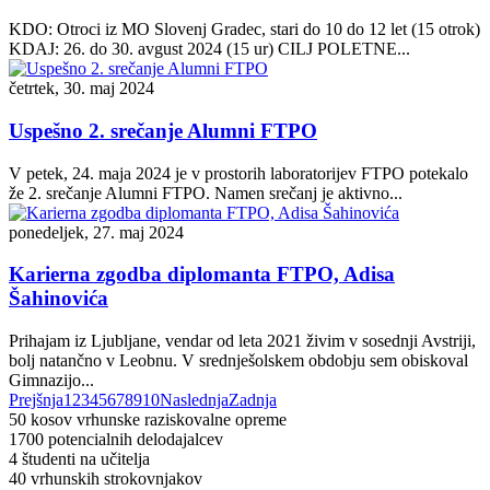
KDO: Otroci iz MO Slovenj Gradec, stari do 10 do 12 let (15 otrok)
KDAJ: 26. do 30. avgust 2024 (15 ur) CILJ POLETNE...
četrtek, 30. maj 2024
Uspešno 2. srečanje Alumni FTPO
V petek, 24. maja 2024 je v prostorih laboratorijev FTPO potekalo
že 2. srečanje Alumni FTPO. Namen srečanj je aktivno...
ponedeljek, 27. maj 2024
Karierna zgodba diplomanta FTPO, Adisa
Šahinovića
Prihajam iz Ljubljane, vendar od leta 2021 živim v sosednji Avstriji,
bolj natančno v Leobnu. V srednješolskem obdobju sem obiskoval
Gimnazijo...
Prejšnja
1
2
3
4
5
6
7
8
9
10
Naslednja
Zadnja
50
kosov vrhunske raziskovalne opreme
1700
potencialnih delodajalcev
4
študenti na učitelja
40
vrhunskih strokovnjakov