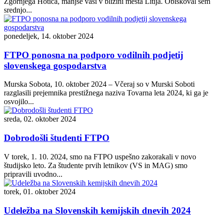
Zgornjega Hotiča, manjše vasi v bližini mesta Litija. Obiskoval sem
srednjo...
ponedeljek, 14. oktober 2024
FTPO ponosna na podporo vodilnih podjetij
slovenskega gospodarstva
Murska Sobota, 10. oktober 2024 – Včeraj so v Murski Soboti
razglasili prejemnika prestižnega naziva Tovarna leta 2024, ki ga je
osvojilo...
sreda, 02. oktober 2024
Dobrodošli študenti FTPO
V torek, 1. 10. 2024, smo na FTPO uspešno zakorakali v novo
študijsko leto. Za študente prvih letnikov (VS in MAG) smo
pripravili uvodno...
torek, 01. oktober 2024
Udeležba na Slovenskih kemijskih dnevih 2024