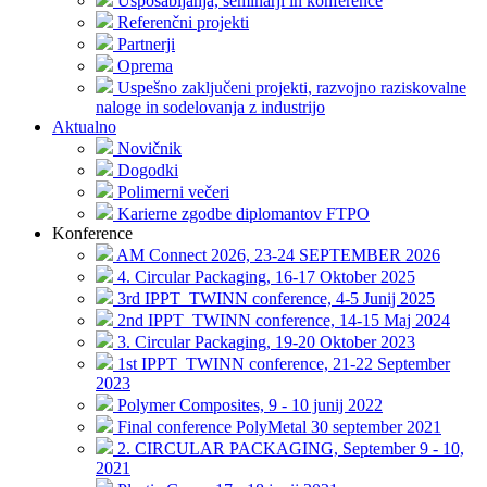
Usposabljanja, seminarji in konference
Referenčni projekti
Partnerji
Oprema
Uspešno zaključeni projekti, razvojno raziskovalne
naloge in sodelovanja z industrijo
Aktualno
Novičnik
Dogodki
Polimerni večeri
Karierne zgodbe diplomantov FTPO
Konference
AM Connect 2026, 23-24 SEPTEMBER 2026
4. Circular Packaging, 16-17 Oktober 2025
3rd IPPT_TWINN conference, 4-5 Junij 2025
2nd IPPT_TWINN conference, 14-15 Maj 2024
3. Circular Packaging, 19-20 Oktober 2023
1st IPPT_TWINN conference, 21-22 September
2023
Polymer Composites, 9 - 10 junij 2022
Final conference PolyMetal 30 september 2021
2. CIRCULAR PACKAGING, September 9 - 10,
2021