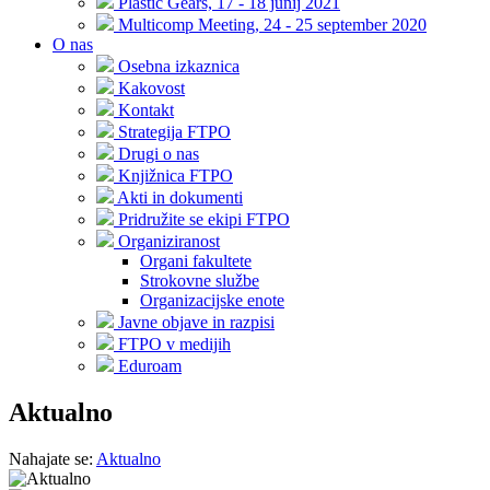
Plastic Gears, 17 - 18 junij 2021
Multicomp Meeting, 24 - 25 september 2020
O nas
Osebna izkaznica
Kakovost
Kontakt
Strategija FTPO
Drugi o nas
Knjižnica FTPO
Akti in dokumenti
Pridružite se ekipi FTPO
Organiziranost
Organi fakultete
Strokovne službe
Organizacijske enote
Javne objave in razpisi
FTPO v medijih
Eduroam
Aktualno
Nahajate se:
Aktualno