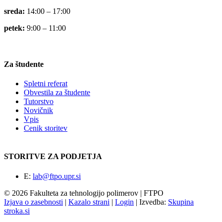
sreda:
14:00 – 17:00
petek:
9:00 – 11:00
Za študente
Spletni referat
Obvestila za študente
Tutorstvo
Novičnik
Vpis
Cenik storitev
STORITVE ZA PODJETJA
E:
lab@ftpo.upr.si
© 2026 Fakulteta za tehnologijo polimerov | FTPO
Izjava o zasebnosti
|
Kazalo strani
|
Login
|
Izvedba:
Skupina
stroka.si