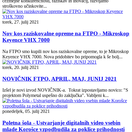
čezmejne konkurenčnosti, raziskav in inovacij, razvijamo
stroškovno učinkovite...
torek, 27. julij 2021
Nov kos raziskovalne opreme na FTPO - Mikroskop
Keyence VHX 7000
Na FTPO smo kupili nov kos raziskovalne opreme, to je Mikroskop
Keyence VHX 7000. Nova pridobitev bo pripomogla k še bolj...
torek, 20. julij 2021
NOVIČNIK FTPO, APRIL, MAJ, JUNIJ 2021
Izšel je novi izvod NOVIČNIK-a. Tokrat izpostavljamo novico: "S
projektom Polymetal uspešno do zaključka". Vabljeni k...
ponedeljek, 05. julij 2021
Poletna šola - Ustvarjanje digitalnih video vsebin
mlade Korošce vzpodbudila za poklice prihodnosti