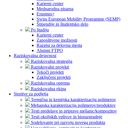
Karierni center
Mednarodna pisarna
Erasmus+
Swiss European Mobility Programme (SEMP)
Štipendije in študentsko delo
Po študiju
Karierni center
Zaposlitvene možnosti
Razpisi za delovna mesta
Alumni FTPO
Raziskovalna dejavnost
Raziskovalna strategija
Raziskovalni projekti
Tekoči projekti
Zaključeni projekti
Raziskovalna oprema
Raziskovalna ekipa
Storitve za podjetja
Termična in kemijska karakterizacija polimerov
Mehanska karakterizacija polimerov/produktov
Testi predelave in priprave mešanic/kompozitov
Testi okoljskih vplivov in biorazgradnje
Sodelovanje pri razvoju novega produkta