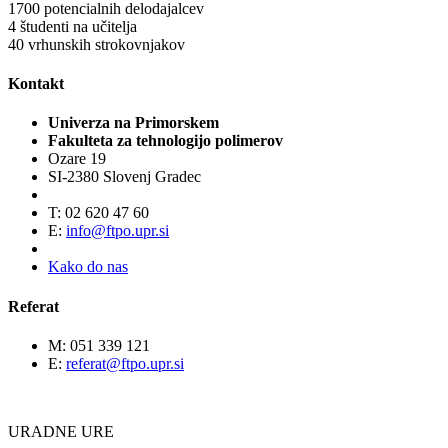
1700
potencialnih delodajalcev
4
študenti na učitelja
40
vrhunskih strokovnjakov
Kontakt
Univerza na Primorskem
Fakulteta za tehnologijo polimerov
Ozare 19
SI-2380 Slovenj Gradec
T: 02 620 47 60
E:
info@ftpo.upr.si
Kako do nas
Referat
M: 051 339 121
E:
referat@ftpo.upr.si
URADNE URE