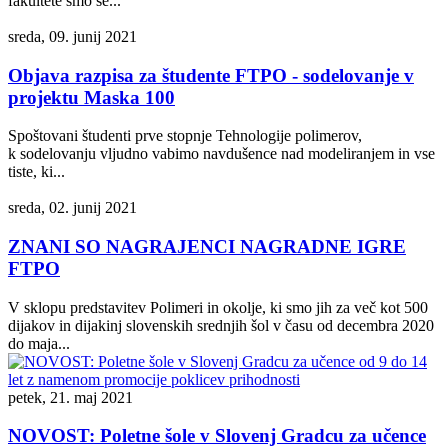
fakultete smo se...
sreda, 09. junij 2021
Objava razpisa za študente FTPO - sodelovanje v
projektu Maska 100
Spoštovani študenti prve stopnje Tehnologije polimerov,
k sodelovanju vljudno vabimo navdušence nad modeliranjem in vse
tiste, ki...
sreda, 02. junij 2021
ZNANI SO NAGRAJENCI NAGRADNE IGRE
FTPO
V sklopu predstavitev Polimeri in okolje, ki smo jih za več kot 500
dijakov in dijakinj slovenskih srednjih šol v času od decembra 2020
do maja...
petek, 21. maj 2021
NOVOST: Poletne šole v Slovenj Gradcu za učence