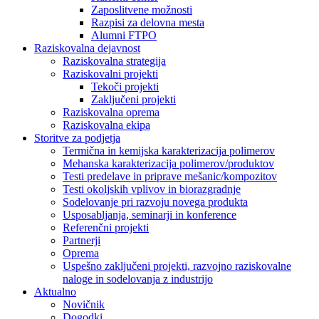
Zaposlitvene možnosti
Razpisi za delovna mesta
Alumni FTPO
Raziskovalna dejavnost
Raziskovalna strategija
Raziskovalni projekti
Tekoči projekti
Zaključeni projekti
Raziskovalna oprema
Raziskovalna ekipa
Storitve za podjetja
Termična in kemijska karakterizacija polimerov
Mehanska karakterizacija polimerov/produktov
Testi predelave in priprave mešanic/kompozitov
Testi okoljskih vplivov in biorazgradnje
Sodelovanje pri razvoju novega produkta
Usposabljanja, seminarji in konference
Referenčni projekti
Partnerji
Oprema
Uspešno zaključeni projekti, razvojno raziskovalne
naloge in sodelovanja z industrijo
Aktualno
Novičnik
Dogodki