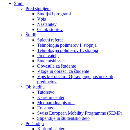
Študij
Pred študijem
Študijski programi
Vpis
Nastanitev
Cenik storitev
Študij
Spletni referat
Tehnologija polimerov I. stopnja
Tehnologija polimerov II. stopnja
Predavatelji
Študentski svet
Obvestila za študente
Vloge in obrazci za študente
Vpis kot občan - Opravljanje posameznih
predmetov
Ob študiju
Tutorstvo
Karierni center
Mednarodna pisarna
Erasmus+
Swiss European Mobility Programme (SEMP)
Štipendije in študentsko delo
Po študiju
Karierni center