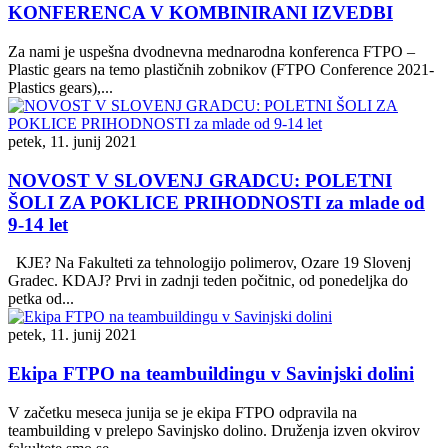
KONFERENCA V KOMBINIRANI IZVEDBI
Za nami je uspešna dvodnevna mednarodna konferenca FTPO –
Plastic gears na temo plastičnih zobnikov (FTPO Conference 2021-
Plastics gears),...
petek, 11. junij 2021
NOVOST V SLOVENJ GRADCU: POLETNI
ŠOLI ZA POKLICE PRIHODNOSTI za mlade od
9-14 let
KJE? Na Fakulteti za tehnologijo polimerov, Ozare 19 Slovenj
Gradec. KDAJ? Prvi in zadnji teden počitnic, od ponedeljka do
petka od...
petek, 11. junij 2021
Ekipa FTPO na teambuildingu v Savinjski dolini
V začetku meseca junija se je ekipa FTPO odpravila na
teambuilding v prelepo Savinjsko dolino. Druženja izven okvirov