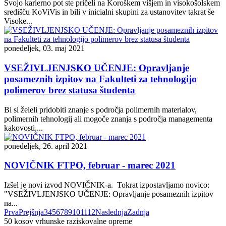
Svojo karierno pot ste pričeli na Koroškem višjem in visokošolskem
središču KoViVis in bili v inicialni skupini za ustanovitev takrat še
Visoke...
ponedeljek, 03. maj 2021
VSEŽIVLJENJSKO UČENJE: Opravljanje
posameznih izpitov na Fakulteti za tehnologijo
polimerov brez statusa študenta
Bi si želeli pridobiti znanje s področja polimernih materialov,
polimernih tehnologij ali mogoče znanja s področja managementa
kakovosti,...
ponedeljek, 26. april 2021
NOVIČNIK FTPO, februar - marec 2021
Izšel je novi izvod NOVIČNIK-a. Tokrat izpostavljamo novico:
"VSEŽIVLJENJSKO UČENJE: Opravljanje posameznih izpitov
na...
Prva
Prejšnja
3
4
5
6
7
8
9
10
11
12
Naslednja
Zadnja
50
kosov vrhunske raziskovalne opreme