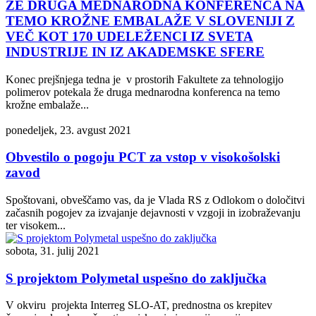
ŽE DRUGA MEDNARODNA KONFERENCA NA
TEMO KROŽNE EMBALAŽE V SLOVENIJI Z
VEČ KOT 170 UDELEŽENCI IZ SVETA
INDUSTRIJE IN IZ AKADEMSKE SFERE
Konec prejšnjega tedna je v prostorih Fakultete za tehnologijo
polimerov potekala že druga mednarodna konferenca na temo
krožne embalaže...
ponedeljek, 23. avgust 2021
Obvestilo o pogoju PCT za vstop v visokošolski
zavod
Spoštovani, obveščamo vas, da je Vlada RS z Odlokom o določitvi
začasnih pogojev za izvajanje dejavnosti v vzgoji in izobraževanju
ter visokem...
sobota, 31. julij 2021
S projektom Polymetal uspešno do zaključka
V okviru projekta Interreg SLO-AT, prednostna os krepitev