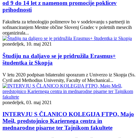
od 9 do 14 let z namenom promocije poklicev
prihodnosti
Fakulteta za tehnologijo polimerov bo v sodelovanju s partnerji in
sofinanciranjem Mestne občine Slovenj Gradec v poletnih mesecih
organizirala...
ponedeljek, 10. maj 2021
Študiju na daljavo se je pridružila Erasmus+
študentka iz Skopja
V letu 2020 podpisan bilateralni sporazum z Univerzo iz Skopja (Ss.
Cyril and Methodius University, Faculty of Mechanical...
ponedeljek, 03. maj 2021
INTERVJU S ČLANICO KOLEGIJA FTPO, Majo
Mešl, predstojnico Kariernega centra in
mednarodne pisarne ter Tajnikom fakultete