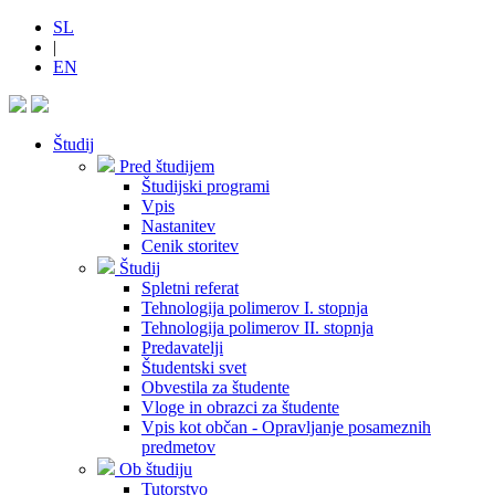
SL
|
EN
Študij
Pred študijem
Študijski programi
Vpis
Nastanitev
Cenik storitev
Študij
Spletni referat
Tehnologija polimerov I. stopnja
Tehnologija polimerov II. stopnja
Predavatelji
Študentski svet
Obvestila za študente
Vloge in obrazci za študente
Vpis kot občan - Opravljanje posameznih
predmetov
Ob študiju
Tutorstvo