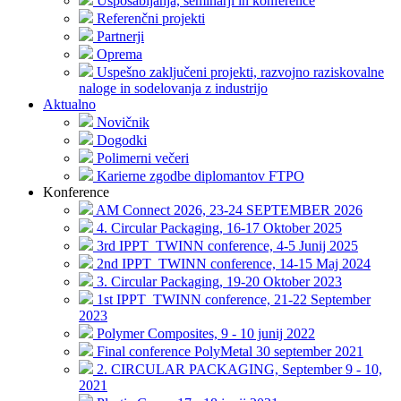
Usposabljanja, seminarji in konference
Referenčni projekti
Partnerji
Oprema
Uspešno zaključeni projekti, razvojno raziskovalne
naloge in sodelovanja z industrijo
Aktualno
Novičnik
Dogodki
Polimerni večeri
Karierne zgodbe diplomantov FTPO
Konference
AM Connect 2026, 23-24 SEPTEMBER 2026
4. Circular Packaging, 16-17 Oktober 2025
3rd IPPT_TWINN conference, 4-5 Junij 2025
2nd IPPT_TWINN conference, 14-15 Maj 2024
3. Circular Packaging, 19-20 Oktober 2023
1st IPPT_TWINN conference, 21-22 September
2023
Polymer Composites, 9 - 10 junij 2022
Final conference PolyMetal 30 september 2021
2. CIRCULAR PACKAGING, September 9 - 10,
2021