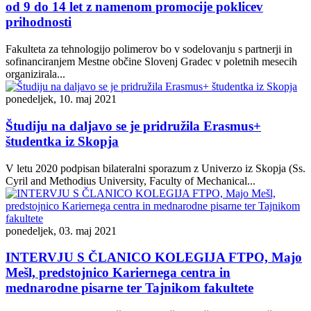
od 9 do 14 let z namenom promocije poklicev
prihodnosti
Fakulteta za tehnologijo polimerov bo v sodelovanju s partnerji in
sofinanciranjem Mestne občine Slovenj Gradec v poletnih mesecih
organizirala...
ponedeljek, 10. maj 2021
Študiju na daljavo se je pridružila Erasmus+
študentka iz Skopja
V letu 2020 podpisan bilateralni sporazum z Univerzo iz Skopja (Ss.
Cyril and Methodius University, Faculty of Mechanical...
ponedeljek, 03. maj 2021
INTERVJU S ČLANICO KOLEGIJA FTPO, Majo
Mešl, predstojnico Kariernega centra in
mednarodne pisarne ter Tajnikom fakultete