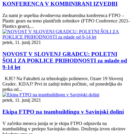
KONFERENCA V KOMBINIRANI IZVEDBI
Za nami je uspešna dvodnevna mednarodna konferenca FTPO –
Plastic gears na temo plastičnih zobnikov (FTPO Conference 2021-
Plastics gears),...
petek, 11. junij 2021
NOVOST V SLOVENJ GRADCU: POLETNI
ŠOLI ZA POKLICE PRIHODNOSTI za mlade od
9-14 let
KJE? Na Fakulteti za tehnologijo polimerov, Ozare 19 Slovenj
Gradec. KDAJ? Prvi in zadnji teden počitnic, od ponedeljka do
petka od...
petek, 11. junij 2021
Ekipa FTPO na teambuildingu v Savinjski dolini
V začetku meseca junija se je ekipa FTPO odpravila na
teambuilding v prelepo Savinjsko dolino. Druženja izven okvirov