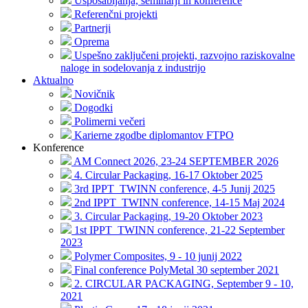
Usposabljanja, seminarji in konference
Referenčni projekti
Partnerji
Oprema
Uspešno zaključeni projekti, razvojno raziskovalne
naloge in sodelovanja z industrijo
Aktualno
Novičnik
Dogodki
Polimerni večeri
Karierne zgodbe diplomantov FTPO
Konference
AM Connect 2026, 23-24 SEPTEMBER 2026
4. Circular Packaging, 16-17 Oktober 2025
3rd IPPT_TWINN conference, 4-5 Junij 2025
2nd IPPT_TWINN conference, 14-15 Maj 2024
3. Circular Packaging, 19-20 Oktober 2023
1st IPPT_TWINN conference, 21-22 September
2023
Polymer Composites, 9 - 10 junij 2022
Final conference PolyMetal 30 september 2021
2. CIRCULAR PACKAGING, September 9 - 10,
2021