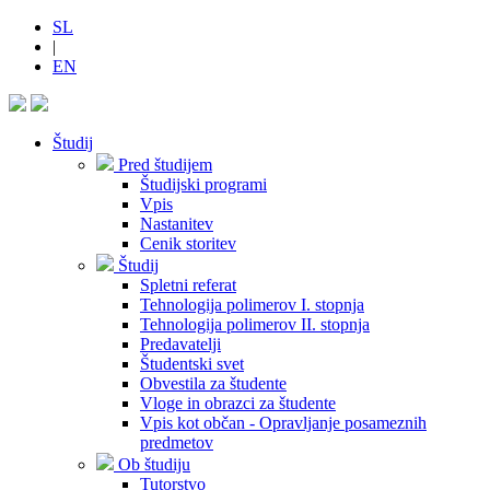
SL
|
EN
Študij
Pred študijem
Študijski programi
Vpis
Nastanitev
Cenik storitev
Študij
Spletni referat
Tehnologija polimerov I. stopnja
Tehnologija polimerov II. stopnja
Predavatelji
Študentski svet
Obvestila za študente
Vloge in obrazci za študente
Vpis kot občan - Opravljanje posameznih
predmetov
Ob študiju
Tutorstvo