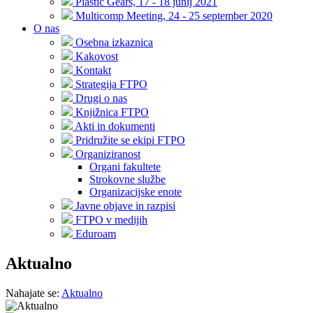
Plastic Gears, 17 - 18 junij 2021
Multicomp Meeting, 24 - 25 september 2020
O nas
Osebna izkaznica
Kakovost
Kontakt
Strategija FTPO
Drugi o nas
Knjižnica FTPO
Akti in dokumenti
Pridružite se ekipi FTPO
Organiziranost
Organi fakultete
Strokovne službe
Organizacijske enote
Javne objave in razpisi
FTPO v medijih
Eduroam
Aktualno
Nahajate se:
Aktualno