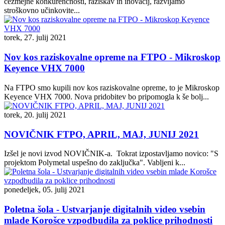
čezmejne konkurenčnosti, raziskav in inovacij, razvijamo
stroškovno učinkovite...
torek, 27. julij 2021
Nov kos raziskovalne opreme na FTPO - Mikroskop
Keyence VHX 7000
Na FTPO smo kupili nov kos raziskovalne opreme, to je Mikroskop
Keyence VHX 7000. Nova pridobitev bo pripomogla k še bolj...
torek, 20. julij 2021
NOVIČNIK FTPO, APRIL, MAJ, JUNIJ 2021
Izšel je novi izvod NOVIČNIK-a. Tokrat izpostavljamo novico: "S
projektom Polymetal uspešno do zaključka". Vabljeni k...
ponedeljek, 05. julij 2021
Poletna šola - Ustvarjanje digitalnih video vsebin
mlade Korošce vzpodbudila za poklice prihodnosti