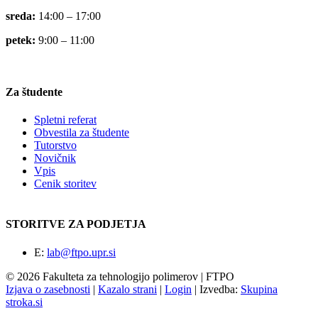
sreda:
14:00 – 17:00
petek:
9:00 – 11:00
Za študente
Spletni referat
Obvestila za študente
Tutorstvo
Novičnik
Vpis
Cenik storitev
STORITVE ZA PODJETJA
E:
lab@ftpo.upr.si
© 2026 Fakulteta za tehnologijo polimerov | FTPO
Izjava o zasebnosti
|
Kazalo strani
|
Login
|
Izvedba:
Skupina
stroka.si