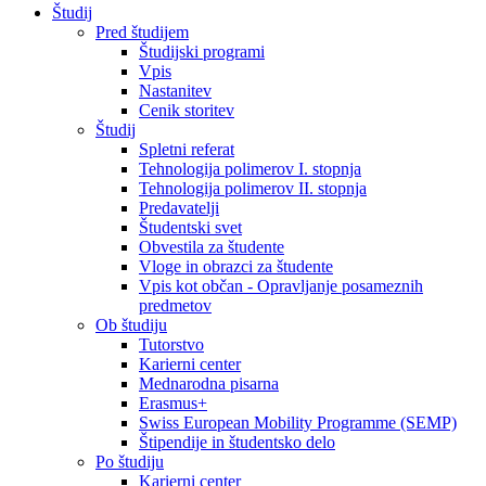
Študij
Pred študijem
Študijski programi
Vpis
Nastanitev
Cenik storitev
Študij
Spletni referat
Tehnologija polimerov I. stopnja
Tehnologija polimerov II. stopnja
Predavatelji
Študentski svet
Obvestila za študente
Vloge in obrazci za študente
Vpis kot občan - Opravljanje posameznih
predmetov
Ob študiju
Tutorstvo
Karierni center
Mednarodna pisarna
Erasmus+
Swiss European Mobility Programme (SEMP)
Štipendije in študentsko delo
Po študiju
Karierni center