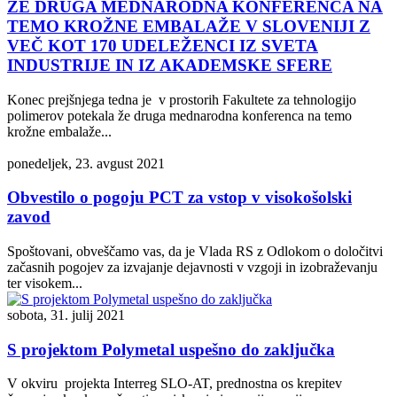
ŽE DRUGA MEDNARODNA KONFERENCA NA
TEMO KROŽNE EMBALAŽE V SLOVENIJI Z
VEČ KOT 170 UDELEŽENCI IZ SVETA
INDUSTRIJE IN IZ AKADEMSKE SFERE
Konec prejšnjega tedna je v prostorih Fakultete za tehnologijo
polimerov potekala že druga mednarodna konferenca na temo
krožne embalaže...
ponedeljek, 23. avgust 2021
Obvestilo o pogoju PCT za vstop v visokošolski
zavod
Spoštovani, obveščamo vas, da je Vlada RS z Odlokom o določitvi
začasnih pogojev za izvajanje dejavnosti v vzgoji in izobraževanju
ter visokem...
sobota, 31. julij 2021
S projektom Polymetal uspešno do zaključka
V okviru projekta Interreg SLO-AT, prednostna os krepitev