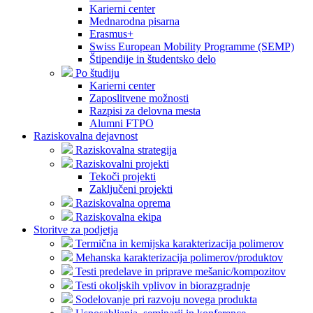
Karierni center
Mednarodna pisarna
Erasmus+
Swiss European Mobility Programme (SEMP)
Štipendije in študentsko delo
Po študiju
Karierni center
Zaposlitvene možnosti
Razpisi za delovna mesta
Alumni FTPO
Raziskovalna dejavnost
Raziskovalna strategija
Raziskovalni projekti
Tekoči projekti
Zaključeni projekti
Raziskovalna oprema
Raziskovalna ekipa
Storitve za podjetja
Termična in kemijska karakterizacija polimerov
Mehanska karakterizacija polimerov/produktov
Testi predelave in priprave mešanic/kompozitov
Testi okoljskih vplivov in biorazgradnje
Sodelovanje pri razvoju novega produkta