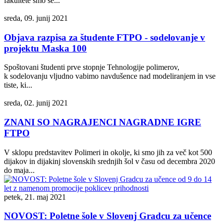
fakultete smo se...
sreda, 09. junij 2021
Objava razpisa za študente FTPO - sodelovanje v
projektu Maska 100
Spoštovani študenti prve stopnje Tehnologije polimerov,
k sodelovanju vljudno vabimo navdušence nad modeliranjem in vse
tiste, ki...
sreda, 02. junij 2021
ZNANI SO NAGRAJENCI NAGRADNE IGRE
FTPO
V sklopu predstavitev Polimeri in okolje, ki smo jih za več kot 500
dijakov in dijakinj slovenskih srednjih šol v času od decembra 2020
do maja...
petek, 21. maj 2021
NOVOST: Poletne šole v Slovenj Gradcu za učence