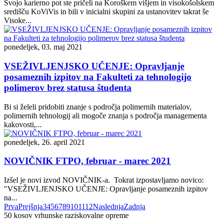
Svojo karierno pot ste pričeli na Koroškem višjem in visokošolskem
središču KoViVis in bili v inicialni skupini za ustanovitev takrat še
Visoke...
ponedeljek, 03. maj 2021
VSEŽIVLJENJSKO UČENJE: Opravljanje
posameznih izpitov na Fakulteti za tehnologijo
polimerov brez statusa študenta
Bi si želeli pridobiti znanje s področja polimernih materialov,
polimernih tehnologij ali mogoče znanja s področja managementa
kakovosti,...
ponedeljek, 26. april 2021
NOVIČNIK FTPO, februar - marec 2021
Izšel je novi izvod NOVIČNIK-a. Tokrat izpostavljamo novico:
"VSEŽIVLJENJSKO UČENJE: Opravljanje posameznih izpitov
na...
Prva
Prejšnja
3
4
5
6
7
8
9
10
11
12
Naslednja
Zadnja
50
kosov vrhunske raziskovalne opreme