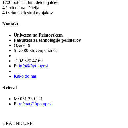
1700
potencialnih delodajalcev
4
študenti na učitelja
40
vrhunskih strokovnjakov
Kontakt
Univerza na Primorskem
Fakulteta za tehnologijo polimerov
Ozare 19
SI-2380 Slovenj Gradec
T: 02 620 47 60
E:
info@ftpo.upr.si
Kako do nas
Referat
M: 051 339 121
E:
referat@ftpo.upr.si
URADNE URE