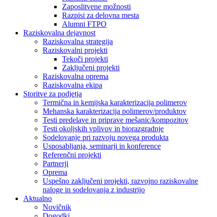
Zaposlitvene možnosti
Razpisi za delovna mesta
Alumni FTPO
Raziskovalna dejavnost
Raziskovalna strategija
Raziskovalni projekti
Tekoči projekti
Zaključeni projekti
Raziskovalna oprema
Raziskovalna ekipa
Storitve za podjetja
Termična in kemijska karakterizacija polimerov
Mehanska karakterizacija polimerov/produktov
Testi predelave in priprave mešanic/kompozitov
Testi okoljskih vplivov in biorazgradnje
Sodelovanje pri razvoju novega produkta
Usposabljanja, seminarji in konference
Referenčni projekti
Partnerji
Oprema
Uspešno zaključeni projekti, razvojno raziskovalne
naloge in sodelovanja z industrijo
Aktualno
Novičnik
Dogodki