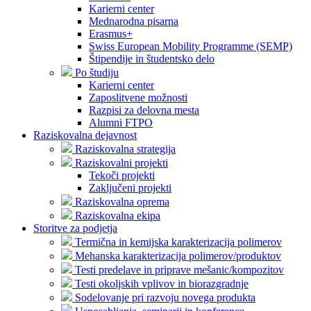
Karierni center
Mednarodna pisarna
Erasmus+
Swiss European Mobility Programme (SEMP)
Štipendije in študentsko delo
Po študiju
Karierni center
Zaposlitvene možnosti
Razpisi za delovna mesta
Alumni FTPO
Raziskovalna dejavnost
Raziskovalna strategija
Raziskovalni projekti
Tekoči projekti
Zaključeni projekti
Raziskovalna oprema
Raziskovalna ekipa
Storitve za podjetja
Termična in kemijska karakterizacija polimerov
Mehanska karakterizacija polimerov/produktov
Testi predelave in priprave mešanic/kompozitov
Testi okoljskih vplivov in biorazgradnje
Sodelovanje pri razvoju novega produkta