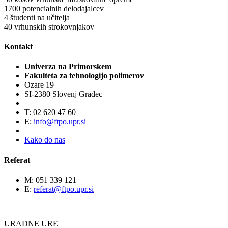
1700
potencialnih delodajalcev
4
študenti na učitelja
40
vrhunskih strokovnjakov
Kontakt
Univerza na Primorskem
Fakulteta za tehnologijo polimerov
Ozare 19
SI-2380 Slovenj Gradec
T: 02 620 47 60
E:
info@ftpo.upr.si
Kako do nas
Referat
M: 051 339 121
E:
referat@ftpo.upr.si
URADNE URE