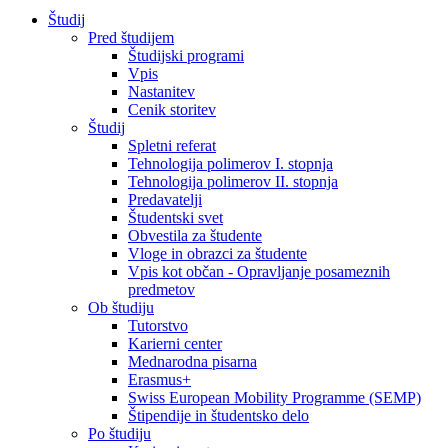
Študij
Pred študijem
Študijski programi
Vpis
Nastanitev
Cenik storitev
Študij
Spletni referat
Tehnologija polimerov I. stopnja
Tehnologija polimerov II. stopnja
Predavatelji
Študentski svet
Obvestila za študente
Vloge in obrazci za študente
Vpis kot občan - Opravljanje posameznih
predmetov
Ob študiju
Tutorstvo
Karierni center
Mednarodna pisarna
Erasmus+
Swiss European Mobility Programme (SEMP)
Štipendije in študentsko delo
Po študiju