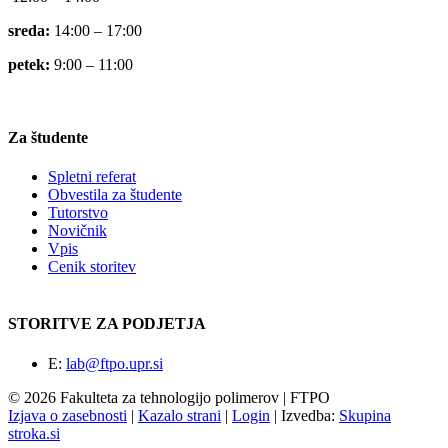
sreda:
14:00 – 17:00
petek:
9:00 – 11:00
Za študente
Spletni referat
Obvestila za študente
Tutorstvo
Novičnik
Vpis
Cenik storitev
STORITVE ZA PODJETJA
E:
lab@ftpo.upr.si
© 2026 Fakulteta za tehnologijo polimerov | FTPO
Izjava o zasebnosti
|
Kazalo strani
|
Login
|
Izvedba:
Skupina
stroka.si