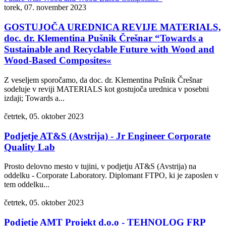
torek, 07. november 2023
GOSTUJOČA UREDNICA REVIJE MATERIALS,
doc. dr. Klementina Pušnik Črešnar “Towards a
Sustainable and Recyclable Future with Wood and
Wood-Based Composites«
Z veseljem sporočamo, da doc. dr. Klementina Pušnik Črešnar
sodeluje v reviji MATERIALS kot gostujoča urednica v posebni
izdaji; Towards a...
četrtek, 05. oktober 2023
Podjetje AT&S (Avstrija) - Jr Engineer Corporate
Quality Lab
Prosto delovno mesto v tujini, v podjetju AT&S (Avstrija) na
oddelku - Corporate Laboratory. Diplomant FTPO, ki je zaposlen v
tem oddelku...
četrtek, 05. oktober 2023
Podjetje AMT Projekt d.o.o - TEHNOLOG FRP