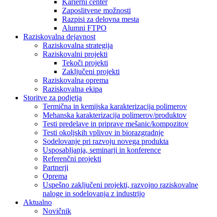
Karierni center
Zaposlitvene možnosti
Razpisi za delovna mesta
Alumni FTPO
Raziskovalna dejavnost
Raziskovalna strategija
Raziskovalni projekti
Tekoči projekti
Zaključeni projekti
Raziskovalna oprema
Raziskovalna ekipa
Storitve za podjetja
Termična in kemijska karakterizacija polimerov
Mehanska karakterizacija polimerov/produktov
Testi predelave in priprave mešanic/kompozitov
Testi okoljskih vplivov in biorazgradnje
Sodelovanje pri razvoju novega produkta
Usposabljanja, seminarji in konference
Referenčni projekti
Partnerji
Oprema
Uspešno zaključeni projekti, razvojno raziskovalne
naloge in sodelovanja z industrijo
Aktualno
Novičnik