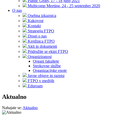
Plastic Gears, 17 - 18 junij 2021
Multicomp Meeting, 24 - 25 september 2020
O nas
Osebna izkaznica
Kakovost
Kontakt
Strategija FTPO
Drugi o nas
Knjižnica FTPO
Akti in dokumenti
Pridružite se ekipi FTPO
Organiziranost
Organi fakultete
Strokovne službe
Organizacijske enote
Javne objave in razpisi
FTPO v medijih
Eduroam
Aktualno
Nahajate se:
Aktualno