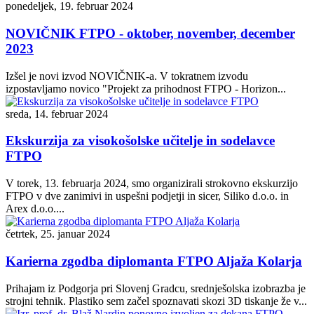
ponedeljek, 19. februar 2024
NOVIČNIK FTPO - oktober, november, december
2023
Izšel je novi izvod NOVIČNIK-a. V tokratnem izvodu
izpostavljamo novico "Projekt za prihodnost FTPO - Horizon...
sreda, 14. februar 2024
Ekskurzija za visokošolske učitelje in sodelavce
FTPO
V torek, 13. februarja 2024, smo organizirali strokovno ekskurzijo
FTPO v dve zanimivi in uspešni podjetji in sicer, Siliko d.o.o. in
Arex d.o.o....
četrtek, 25. januar 2024
Karierna zgodba diplomanta FTPO Aljaža Kolarja
Prihajam iz Podgorja pri Slovenj Gradcu, srednješolska izobrazba je
strojni tehnik. Plastiko sem začel spoznavati skozi 3D tiskanje že v...