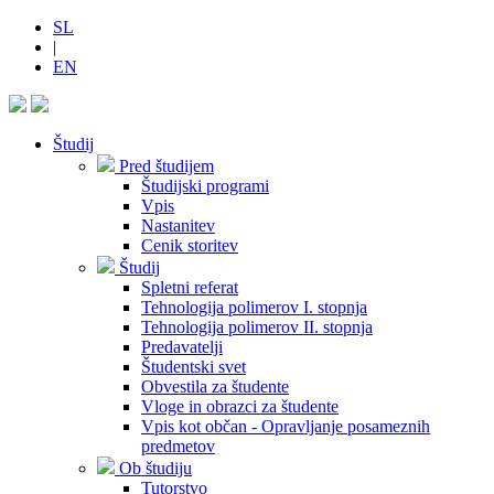
SL
|
EN
Študij
Pred študijem
Študijski programi
Vpis
Nastanitev
Cenik storitev
Študij
Spletni referat
Tehnologija polimerov I. stopnja
Tehnologija polimerov II. stopnja
Predavatelji
Študentski svet
Obvestila za študente
Vloge in obrazci za študente
Vpis kot občan - Opravljanje posameznih
predmetov
Ob študiju
Tutorstvo