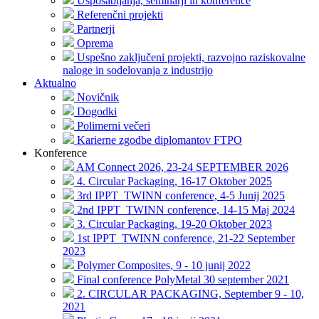
Usposabljanja, seminarji in konference
Referenčni projekti
Partnerji
Oprema
Uspešno zaključeni projekti, razvojno raziskovalne
naloge in sodelovanja z industrijo
Aktualno
Novičnik
Dogodki
Polimerni večeri
Karierne zgodbe diplomantov FTPO
Konference
AM Connect 2026, 23-24 SEPTEMBER 2026
4. Circular Packaging, 16-17 Oktober 2025
3rd IPPT_TWINN conference, 4-5 Junij 2025
2nd IPPT_TWINN conference, 14-15 Maj 2024
3. Circular Packaging, 19-20 Oktober 2023
1st IPPT_TWINN conference, 21-22 September
2023
Polymer Composites, 9 - 10 junij 2022
Final conference PolyMetal 30 september 2021
2. CIRCULAR PACKAGING, September 9 - 10,
2021