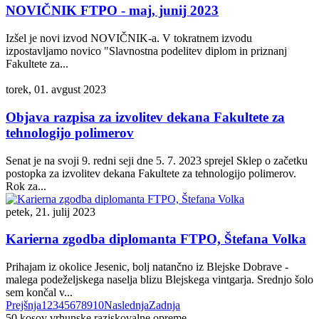
NOVIČNIK FTPO - maj, junij 2023
Izšel je novi izvod NOVIČNIK-a. V tokratnem izvodu
izpostavljamo novico "Slavnostna podelitev diplom in priznanj
Fakultete za...
torek, 01. avgust 2023
Objava razpisa za izvolitev dekana Fakultete za
tehnologijo polimerov
Senat je na svoji 9. redni seji dne 5. 7. 2023 sprejel Sklep o začetku
postopka za izvolitev dekana Fakultete za tehnologijo polimerov.
Rok za...
petek, 21. julij 2023
Karierna zgodba diplomanta FTPO, Štefana Volka
Prihajam iz okolice Jesenic, bolj natančno iz Blejske Dobrave -
malega podeželjskega naselja blizu Blejskega vintgarja. Srednjo šolo
sem končal v...
Prejšnja
1
2
3
4
5
6
7
8
9
10
Naslednja
Zadnja
50
kosov vrhunske raziskovalne opreme