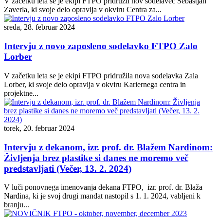
V začetku leta se je ekipi FTPO pridružil nov sodelavec Sebastjan
Zaverla, ki svoje delo opravlja v okviru Centra za...
sreda, 28. februar 2024
Intervju z novo zaposleno sodelavko FTPO Zalo
Lorber
V začetku leta se je ekipi FTPO pridružila nova sodelavka Zala
Lorber, ki svoje delo opravlja v okviru Kariernega centra in
projektne...
torek, 20. februar 2024
Intervju z dekanom, izr. prof. dr. Blažem Nardinom:
Življenja brez plastike si danes ne moremo več
predstavljati (Večer, 13. 2. 2024)
V luči ponovnega imenovanja dekana FTPO, izr. prof. dr. Blaža
Nardina, ki je svoj drugi mandat nastopil s 1. 1. 2024, vabljeni k
branju...