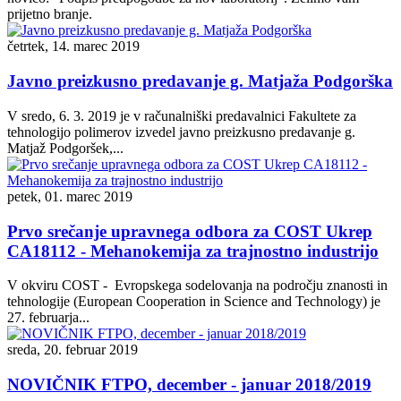
prijetno branje.
četrtek, 14. marec 2019
Javno preizkusno predavanje g. Matjaža Podgorška
V sredo, 6. 3. 2019 je v računalniški predavalnici Fakultete za
tehnologijo polimerov izvedel javno preizkusno predavanje g.
Matjaž Podgoršek,...
petek, 01. marec 2019
Prvo srečanje upravnega odbora za COST Ukrep
CA18112 - Mehanokemija za trajnostno industrijo
V okviru COST - Evropskega sodelovanja na področju znanosti in
tehnologije (European Cooperation in Science and Technology) je
27. februarja...
sreda, 20. februar 2019
NOVIČNIK FTPO, december - januar 2018/2019