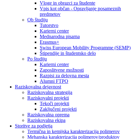
Vloge in obrazci za študente
Vpis kot občan - Opravljanje posameznih
predmetov
Ob študiju
Tutorstvo
Karierni center
Mednarodna pisarna
Erasmus+
Swiss European Mobility Programme (SEMP)
Štipendije in študentsko delo
Po študiju
Karierni center
Zaposlitvene možnosti
Razpisi za delovna mesta
Alumni FTPO
Raziskovalna dejavnost
Raziskovalna strategija
Raziskovalni projekti
Tekoči projekti
Zaključeni projekti
Raziskovalna oprema
Raziskovalna ekipa
Storitve za podjetja
Termična in kemijska karakterizacija polimerov
Mehanska karakterizacija polimerov/produktov