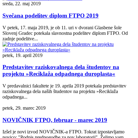
sreda, 22. maj 2019
Svečana podelitev diplom FTPO 2019
V petek, 17. maja 2019, je ob 11. uri v dvorani Glasbene šole
Slovenj Gradec potekala slavnostna podelitev diplom FTPO. Od
zadnje podelitve...
petek, 19. april 2019
Predstavitev raziskovalnega dela študentov na
projektu »Reciklaža odpadnega duroplasta«
V predavalnici fakultete je 19. aprila 2019 potekala predstavitev
raziskovalnega dela naših študentov na projektu »Reciklaža
odpadnega...
petek, 29. marec 2019
NOVIČNIK FTPO, februar - marec 2019
Izšel je novi izvod NOVIČNIK-a FTPO. Tokrat izpostavljamo
novico: "Podpis predpogodbe za nov laboratorij". Želimo vam