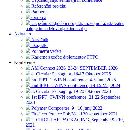
Usposabljanja, seminarji in konference
Referenčni projekti
Partnerji
Oprema
Uspešno zaključeni projekti, razvojno raziskovalne
naloge in sodelovanja z industrijo
Aktualno
Novičnik
Dogodki
Polimerni večeri
Karierne zgodbe diplomantov FTPO
Konference
AM Connect 2026, 23-24 SEPTEMBER 2026
4. Circular Packaging, 16-17 Oktober 2025
3rd IPPT_TWINN conference, 4-5 Junij 2025
2nd IPPT_TWINN conference, 14-15 Maj 2024
3. Circular Packaging, 19-20 Oktober 2023
1st IPPT_TWINN conference, 21-22 September
2023
Polymer Composites, 9 - 10 junij 2022
Final conference PolyMetal 30 september 2021
2. CIRCULAR PACKAGING, September 9 - 10,
2021