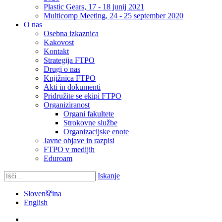
Plastic Gears, 17 - 18 junij 2021
Multicomp Meeting, 24 - 25 september 2020
O nas
Osebna izkaznica
Kakovost
Kontakt
Strategija FTPO
Drugi o nas
Knjižnica FTPO
Akti in dokumenti
Pridružite se ekipi FTPO
Organiziranost
Organi fakultete
Strokovne službe
Organizacijske enote
Javne objave in razpisi
FTPO v medijih
Eduroam
Iskanje
Slovenščina
English