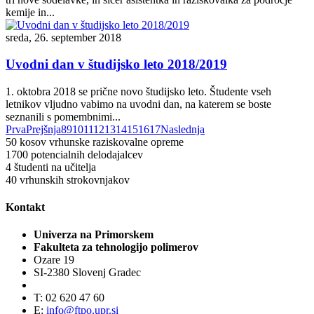
kemije in...
sreda, 26. september 2018
Uvodni dan v študijsko leto 2018/2019
1. oktobra 2018 se prične novo študijsko leto. Študente vseh
letnikov vljudno vabimo na uvodni dan, na katerem se boste
seznanili s pomembnimi...
Prva
Prejšnja
8
9
10
11
12
13
14
15
16
17
Naslednja
50
kosov vrhunske raziskovalne opreme
1700
potencialnih delodajalcev
4
študenti na učitelja
40
vrhunskih strokovnjakov
Kontakt
Univerza na Primorskem
Fakulteta za tehnologijo polimerov
Ozare 19
SI-2380 Slovenj Gradec
T: 02 620 47 60
E:
info@ftpo.upr.si