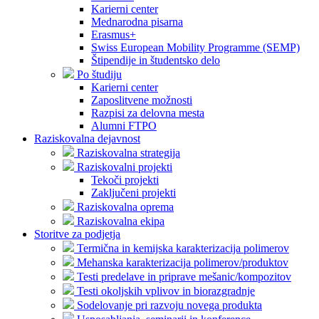
Karierni center
Mednarodna pisarna
Erasmus+
Swiss European Mobility Programme (SEMP)
Štipendije in študentsko delo
Po študiju
Karierni center
Zaposlitvene možnosti
Razpisi za delovna mesta
Alumni FTPO
Raziskovalna dejavnost
Raziskovalna strategija
Raziskovalni projekti
Tekoči projekti
Zaključeni projekti
Raziskovalna oprema
Raziskovalna ekipa
Storitve za podjetja
Termična in kemijska karakterizacija polimerov
Mehanska karakterizacija polimerov/produktov
Testi predelave in priprave mešanic/kompozitov
Testi okoljskih vplivov in biorazgradnje
Sodelovanje pri razvoju novega produkta