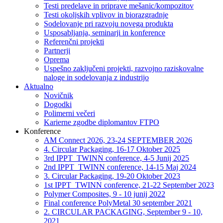
Testi predelave in priprave mešanic/kompozitov
Testi okoljskih vplivov in biorazgradnje
Sodelovanje pri razvoju novega produkta
Usposabljanja, seminarji in konference
Referenčni projekti
Partnerji
Oprema
Uspešno zaključeni projekti, razvojno raziskovalne
naloge in sodelovanja z industrijo
Aktualno
Novičnik
Dogodki
Polimerni večeri
Karierne zgodbe diplomantov FTPO
Konference
AM Connect 2026, 23-24 SEPTEMBER 2026
4. Circular Packaging, 16-17 Oktober 2025
3rd IPPT_TWINN conference, 4-5 Junij 2025
2nd IPPT_TWINN conference, 14-15 Maj 2024
3. Circular Packaging, 19-20 Oktober 2023
1st IPPT_TWINN conference, 21-22 September 2023
Polymer Composites, 9 - 10 junij 2022
Final conference PolyMetal 30 september 2021
2. CIRCULAR PACKAGING, September 9 - 10,
2021