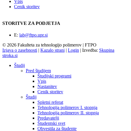
Vpis
Cenik storitev
STORITVE ZA PODJETJA
E:
lab@ftpo.upr.si
© 2026 Fakulteta za tehnologijo polimerov | FTPO
Izjava o zasebnosti
|
Kazalo strani
|
Login
|
Izvedba:
Skupina
stroka.si
Študij
Pred študijem
Študijski programi
Vpis
Nastanitev
Cenik storitev
Študij
Spletni referat
Tehnologija polimerov I. stopnja
Tehnologija polimerov II. stopnja
Predavatelji
Študentski svet
Obvestila za študente