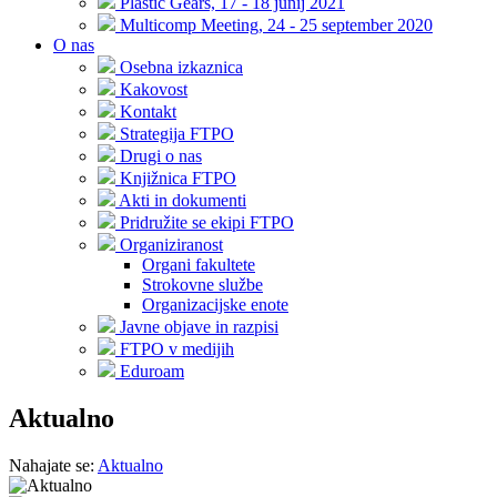
Plastic Gears, 17 - 18 junij 2021
Multicomp Meeting, 24 - 25 september 2020
O nas
Osebna izkaznica
Kakovost
Kontakt
Strategija FTPO
Drugi o nas
Knjižnica FTPO
Akti in dokumenti
Pridružite se ekipi FTPO
Organiziranost
Organi fakultete
Strokovne službe
Organizacijske enote
Javne objave in razpisi
FTPO v medijih
Eduroam
Aktualno
Nahajate se:
Aktualno