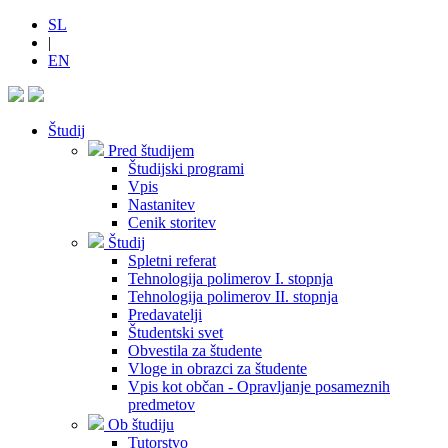
SL
|
EN
Študij
Pred študijem
Študijski programi
Vpis
Nastanitev
Cenik storitev
Študij
Spletni referat
Tehnologija polimerov I. stopnja
Tehnologija polimerov II. stopnja
Predavatelji
Študentski svet
Obvestila za študente
Vloge in obrazci za študente
Vpis kot občan - Opravljanje posameznih
predmetov
Ob študiju
Tutorstvo