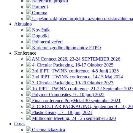
Referenčni projekti
Partnerji
Oprema
Uspešno zaključeni projekti, razvojno raziskovalne na
Aktualno
Novičnik
Dogodki
Polimerni večeri
Karierne zgodbe diplomantov FTPO
Konference
AM Connect 2026, 23-24 SEPTEMBER 2026
4. Circular Packaging, 16-17 Oktober 2025
3rd IPPT_TWINN conference, 4-5 Junij 2025
2nd IPPT_TWINN conference, 14-15 Maj 2024
3. Circular Packaging, 19-20 Oktober 2023
1st IPPT_TWINN conference, 21-22 September 202
Polymer Composites, 9 - 10 junij 2022
Final conference PolyMetal 30 september 2021
2. CIRCULAR PACKAGING, September 9 - 10, 20
Plastic Gears, 17 - 18 junij 2021
Multicomp Meeting, 24 - 25 september 2020
O nas
Osebna izkaznica