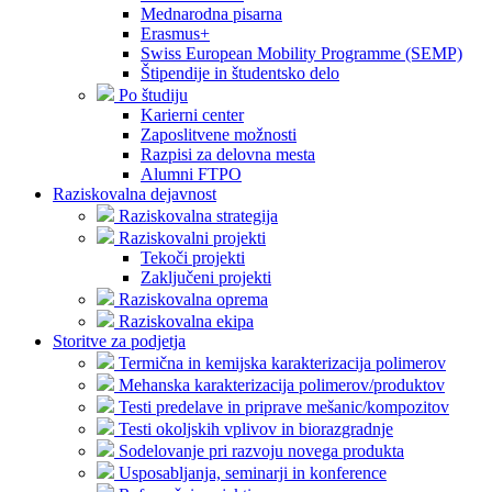
Mednarodna pisarna
Erasmus+
Swiss European Mobility Programme (SEMP)
Štipendije in študentsko delo
Po študiju
Karierni center
Zaposlitvene možnosti
Razpisi za delovna mesta
Alumni FTPO
Raziskovalna dejavnost
Raziskovalna strategija
Raziskovalni projekti
Tekoči projekti
Zaključeni projekti
Raziskovalna oprema
Raziskovalna ekipa
Storitve za podjetja
Termična in kemijska karakterizacija polimerov
Mehanska karakterizacija polimerov/produktov
Testi predelave in priprave mešanic/kompozitov
Testi okoljskih vplivov in biorazgradnje
Sodelovanje pri razvoju novega produkta
Usposabljanja, seminarji in konference