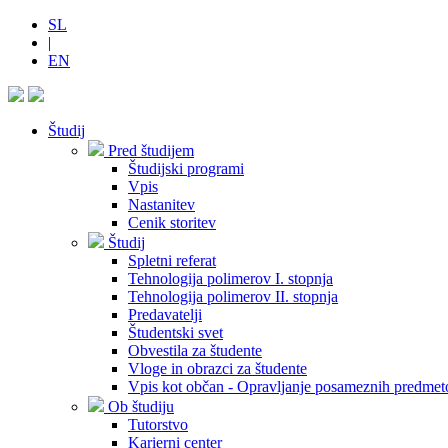
SL
|
EN
Študij
Pred študijem
Študijski programi
Vpis
Nastanitev
Cenik storitev
Študij
Spletni referat
Tehnologija polimerov I. stopnja
Tehnologija polimerov II. stopnja
Predavatelji
Študentski svet
Obvestila za študente
Vloge in obrazci za študente
Vpis kot občan - Opravljanje posameznih predmet
Ob študiju
Tutorstvo
Karierni center