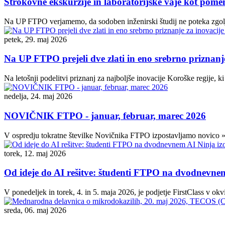
Strokovne ekskurzije in laboratorijske vaje kot po
Na UP FTPO verjamemo, da sodoben inženirski študij ne poteka zgolj 
petek, 29. maj 2026
Na UP FTPO prejeli dve zlati in eno srebrno priznanje
Na letošnji podelitvi priznanj za najboljše inovacije Koroške regije, 
nedelja, 24. maj 2026
NOVIČNIK FTPO - januar, februar, marec 2026
V ospredju tokratne številke Novičnika FTPO izpostavljamo novico »P
torek, 12. maj 2026
Od ideje do AI rešitve: študenti FTPO na dvodnevne
V ponedeljek in torek, 4. in 5. maja 2026, je podjetje FirstClass v o
sreda, 06. maj 2026