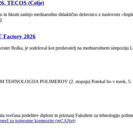
26, TECOS (Celje)
 in hkrati zadnjo mednarodno didaktično delavnico z naslovom »Imple
 Factory 2026
ester Bolka, je sodeloval kot predavatelj na mednarodnem simpoziju LI
OGIJA POLIMEROV (2. stopnja) Potekal bo v torek, 5. maja 
a svečana podelitev diplom in priznanj Fakultete za tehnologijo polime