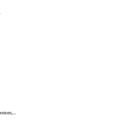
.
entom,...