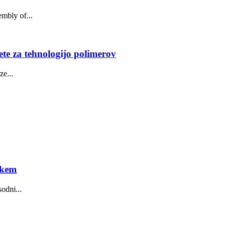
mbly of...
e za tehnologijo polimerov
ze...
skem
odni...