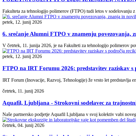
Fakulteta za tehnologijo polimerov (FTPO) tudi letos v sodelovanju 
petek, 12. junij 2026
6. srečanje Alumni FTPO v znamenju povezovanja, zn
V četrtek, 11. junija 2026, je na Fakulteti za tehnologijo polimerov p
petek, 12. junij 2026
FTPO na IRT Forumu 2026: predstavitev raziskav s p
IRT Forum (Inovacije, Razvoj, Tehnologije) že vrsto let predstavlja en
četrtek, 11. junij 2026
Aquafil, Ljubljana - Strokovni sodelavec za trajnostni 
Naše partnersko podjetje Aquafil Ljubljana v svoj kolektiv vabi nove
četrtek, 04. junij 2026