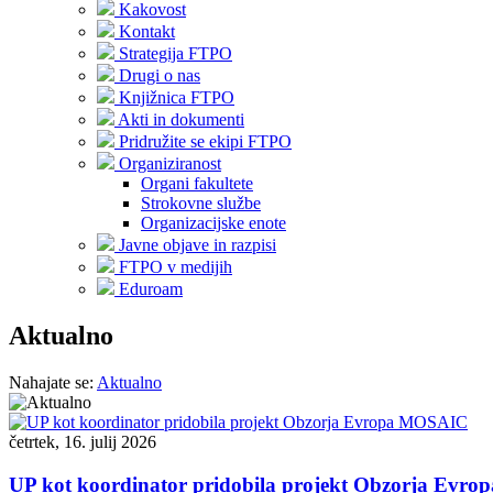
Kakovost
Kontakt
Strategija FTPO
Drugi o nas
Knjižnica FTPO
Akti in dokumenti
Pridružite se ekipi FTPO
Organiziranost
Organi fakultete
Strokovne službe
Organizacijske enote
Javne objave in razpisi
FTPO v medijih
Eduroam
Aktualno
Nahajate se:
Aktualno
četrtek, 16. julij 2026
UP kot koordinator pridobila projekt Obzorja Ev