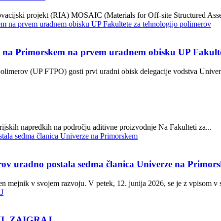
ovacijski projekt (RIA) MOSAIC (Materials for Off-site Structured Asse
e na Primorskem na prvem uradnem obisku UP Fakultet
polimerov (UP FTPO) gosti prvi uradni obisk delegacije vodstva Univer
skih napredkih na področju aditivne proizvodnje Na Fakulteti za...
erov uradno postala sedma članica Univerze na Primor
 mejnik v svojem razvoju. V petek, 12. junija 2026, se je z vpisom v s
I, ZAIGRAJ