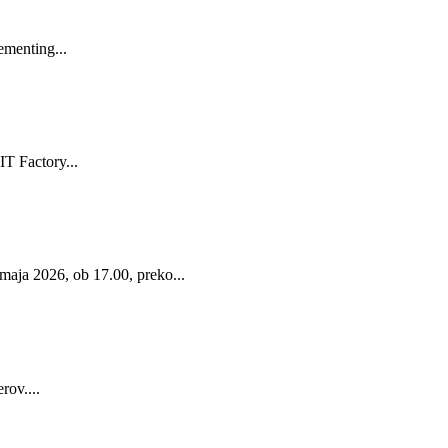
menting...
T Factory...
2026, ob 17.00, preko...
rov....