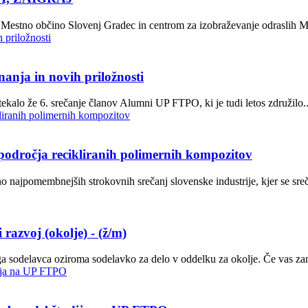
z Mestno občino Slovenj Gradec in centrom za izobraževanje odraslih 
anja in novih priložnosti
otekalo že 6. srečanje članov Alumni UP FTPO, ki je tudi letos združilo..
odročja recikliranih polimernih kompozitov
o najpomembnejših strokovnih srečanj slovenske industrije, kjer se sreč
razvoj (okolje) - (ž/m)
ga sodelavca oziroma sodelavko za delo v oddelku za okolje. Če vas za