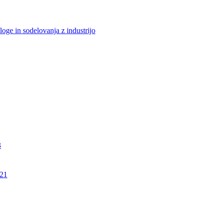
loge in sodelovanja z industrijo
3
21