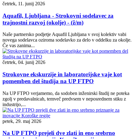
četrtek, 11. junij 2026
Aquafil, Ljubljana - Strokovni sodelavec za
trajnostni razvoj (okolje) - (ž/m)
Naše partnersko podjetje Aquafil Ljubljana v svoj kolektiv vabi
novega sodelavca oziroma sodelavko za delo v oddelku za okolje.
Če vas zanima...
četrtek, 04. junij 2026
Strokovne ekskurzije in laboratorijske vaje kot
pomemben del študija na UP FTPO
Na UP FTPO verjamemo, da sodoben inženirski študij ne poteka
zgolj v predavalnicah, temveč predvsem v neposrednem stiku z
industrijo,...
petek, 29. maj 2026
Na UP FTPO prejeli dve zlati in eno srebrno