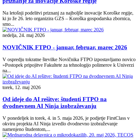
priznanje za inovacije Koroške regije
Na letošnji podelitvi priznanj za najboljše inovacije Koroške regije,
ki jo že 26. leto organizira GZS – Koroška gospodarska zbornica,
smo...
nedelja, 24. maj 2026
NOVIČNIK FTPO - januar, februar, marec 2026
V ospredju tokratne številke Novičnika FTPO izpostavljamo novico
»Postopek pripojitve Fakultete za tehnologijo polimerov k Univerzi
na...
torek, 12. maj 2026
Od ideje do AI rešitve: študenti FTPO na
dvodnevnem AI Ninja izobraževanju
V ponedeljek in torek, 4. in 5. maja 2026, je podjetje FirstClass v
okviru projekta AI Ninja izvedlo dvodnevno izobraževanje
namenjeno študentom,...