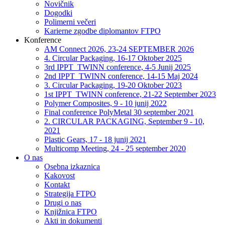
Novičnik
Dogodki
Polimerni večeri
Karierne zgodbe diplomantov FTPO
Konference
AM Connect 2026, 23-24 SEPTEMBER 2026
4. Circular Packaging, 16-17 Oktober 2025
3rd IPPT_TWINN conference, 4-5 Junij 2025
2nd IPPT_TWINN conference, 14-15 Maj 2024
3. Circular Packaging, 19-20 Oktober 2023
1st IPPT_TWINN conference, 21-22 September 2023
Polymer Composites, 9 - 10 junij 2022
Final conference PolyMetal 30 september 2021
2. CIRCULAR PACKAGING, September 9 - 10,
2021
Plastic Gears, 17 - 18 junij 2021
Multicomp Meeting, 24 - 25 september 2020
O nas
Osebna izkaznica
Kakovost
Kontakt
Strategija FTPO
Drugi o nas
Knjižnica FTPO
Akti in dokumenti