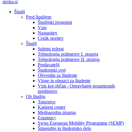
stroka.si
Študij
Pred študijem
Študijski programi
Vpis
Nastanitev
Cenik storitev
Študij
Spletni referat
Tehnologija polimerov I. stopnja
Tehnologija polimerov II. stopnja
Predavatelji
Študentski svet
Obvestila za študente
Vloge in obrazci za študente
Vpis kot občan - Opravljanje posameznih
predmetov
Ob študiju
Tutorstvo
Karierni center
Mednarodna pisarna
Erasmus+
Swiss European Mobility Programme (SEMP)
Štipendije in študentsko delo