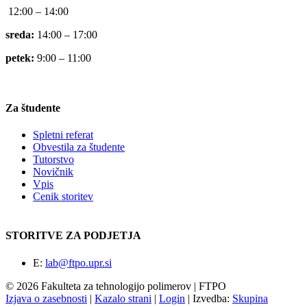
12:00 – 14:00
sreda:
14:00 – 17:00
petek:
9:00 – 11:00
Za študente
Spletni referat
Obvestila za študente
Tutorstvo
Novičnik
Vpis
Cenik storitev
STORITVE ZA PODJETJA
E:
lab@ftpo.upr.si
© 2026 Fakulteta za tehnologijo polimerov | FTPO
Izjava o zasebnosti
|
Kazalo strani
|
Login
|
Izvedba:
Skupina