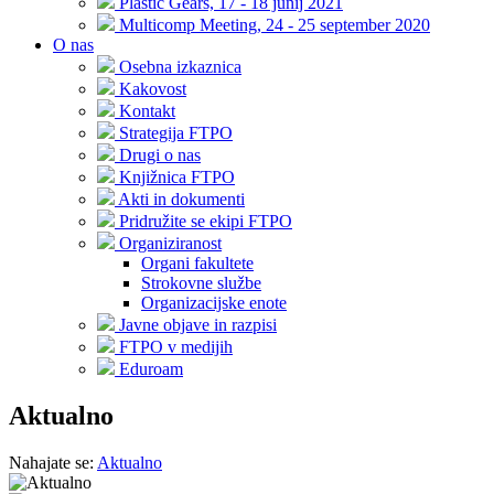
Plastic Gears, 17 - 18 junij 2021
Multicomp Meeting, 24 - 25 september 2020
O nas
Osebna izkaznica
Kakovost
Kontakt
Strategija FTPO
Drugi o nas
Knjižnica FTPO
Akti in dokumenti
Pridružite se ekipi FTPO
Organiziranost
Organi fakultete
Strokovne službe
Organizacijske enote
Javne objave in razpisi
FTPO v medijih
Eduroam
Aktualno
Nahajate se:
Aktualno