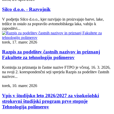
Silco d.o.o. - Razvojnik
V podjetju Silco d.o.o., kjer razvijajo in proizvajajo barve, lake,
trdilce in ostalo za popravilo avtomobilskega laka, vabijo k
zaposlitvi...
torek, 17. marec 2026
Razpis za podelitev častnih nazivov in priznanj
Fakultete za tehnologijo polimerov
Komisija za priznanja in častne nazive FTPO je včeraj, 16. 3. 2026,
na svoji 2. korespondenčni seji sprejela Razpis za podelitev častnih
nazivov...
torek, 10. marec 2026
Vpis v študijsko leto 2026/2027 za visokošolski
strokovni študijski program prve stopnje
Tehnologija polimerov