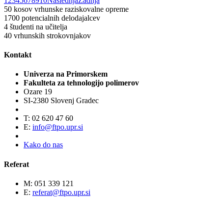
1
2
3
4
5
6
7
8
9
10
Naslednja
Zadnja
50
kosov vrhunske raziskovalne opreme
1700
potencialnih delodajalcev
4
študenti na učitelja
40
vrhunskih strokovnjakov
Kontakt
Univerza na Primorskem
Fakulteta za tehnologijo polimerov
Ozare 19
SI-2380 Slovenj Gradec
T: 02 620 47 60
E:
info@ftpo.upr.si
Kako do nas
Referat
M: 051 339 121
E:
referat@ftpo.upr.si