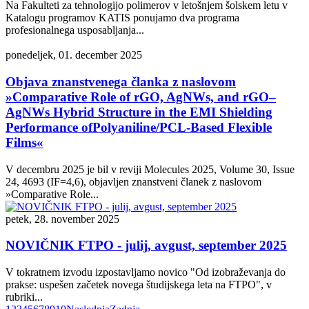
Na Fakulteti za tehnologijo polimerov v letošnjem šolskem letu v
Katalogu programov KATIS ponujamo dva programa
profesionalnega usposabljanja...
ponedeljek, 01. december 2025
Objava znanstvenega članka z naslovom
»Comparative Role of rGO, AgNWs, and rGO–
AgNWs Hybrid Structure in the EMI Shielding
Performance ofPolyaniline/PCL-Based Flexible
Films«
V decembru 2025 je bil v reviji Molecules 2025, Volume 30, Issue
24, 4693 (IF=4,6), objavljen znanstveni članek z naslovom
»Comparative Role...
petek, 28. november 2025
NOVIČNIK FTPO - julij, avgust, september 2025
V tokratnem izvodu izpostavljamo novico "Od izobraževanja do
prakse: uspešen začetek novega študijskega leta na FTPO", v
rubriki...