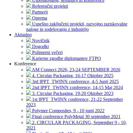
Usposabljanja, seminarji in konference
Referenčni projekti
Partnerji
Oprema
Uspešno zaključeni projekti, razvojno raziskovalne
naloge in sodelovanja z industrijo
Aktualno
Novičnik
Dogodki
Polimerni večeri
Karierne zgodbe diplomantov FTPO
Konference
AM Connect 2026, 23-24 SEPTEMBER 2026
4. Circular Packaging, 16-17 Oktober 2025
3rd IPPT_TWINN conference, 4-5 Junij 2025
2nd IPPT_TWINN conference, 14-15 Maj 2024
3. Circular Packaging, 19-20 Oktober 2023
1st IPPT_TWINN conference, 21-22 September
2023
Polymer Composites, 9 - 10 junij 2022
Final conference PolyMetal 30 september 2021
2. CIRCULAR PACKAGING, September 9 - 10,
2021