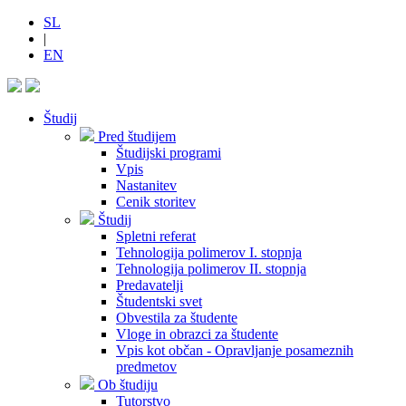
SL
|
EN
Študij
Pred študijem
Študijski programi
Vpis
Nastanitev
Cenik storitev
Študij
Spletni referat
Tehnologija polimerov I. stopnja
Tehnologija polimerov II. stopnja
Predavatelji
Študentski svet
Obvestila za študente
Vloge in obrazci za študente
Vpis kot občan - Opravljanje posameznih
predmetov
Ob študiju
Tutorstvo