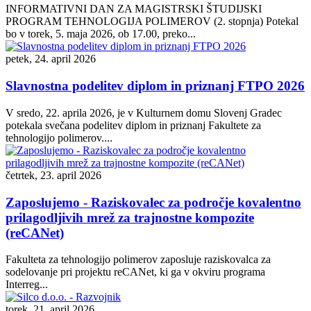
INFORMATIVNI DAN ZA MAGISTRSKI ŠTUDIJSKI
PROGRAM TEHNOLOGIJA POLIMEROV (2. stopnja) Potekal
bo v torek, 5. maja 2026, ob 17.00, preko...
petek, 24. april 2026
Slavnostna podelitev diplom in priznanj FTPO 2026
V sredo, 22. aprila 2026, je v Kulturnem domu Slovenj Gradec
potekala svečana podelitev diplom in priznanj Fakultete za
tehnologijo polimerov....
četrtek, 23. april 2026
Zaposlujemo - Raziskovalec za področje kovalentno
prilagodljivih mrež za trajnostne kompozite
(reCANet)
Fakulteta za tehnologijo polimerov zaposluje raziskovalca za
sodelovanje pri projektu reCANet, ki ga v okviru programa
Interreg...
torek, 21. april 2026