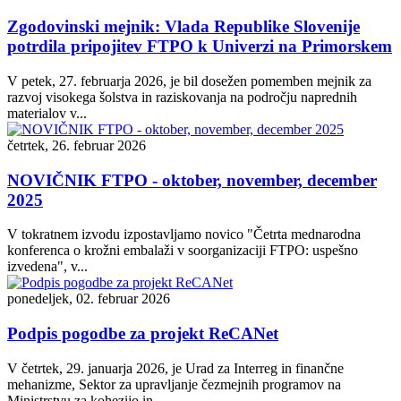
Zgodovinski mejnik: Vlada Republike Slovenije
potrdila pripojitev FTPO k Univerzi na Primorskem
V petek, 27. februarja 2026, je bil dosežen pomemben mejnik za
razvoj visokega šolstva in raziskovanja na področju naprednih
materialov v...
četrtek, 26. februar 2026
NOVIČNIK FTPO - oktober, november, december
2025
V tokratnem izvodu izpostavljamo novico "Četrta mednarodna
konferenca o krožni embalaži v soorganizaciji FTPO: uspešno
izvedena", v...
ponedeljek, 02. februar 2026
Podpis pogodbe za projekt ReCANet
V četrtek, 29. januarja 2026, je Urad za Interreg in finančne
mehanizme, Sektor za upravljanje čezmejnih programov na
Ministrstvu za kohezijo in...