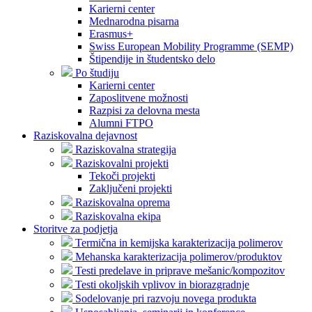
Karierni center
Mednarodna pisarna
Erasmus+
Swiss European Mobility Programme (SEMP)
Štipendije in študentsko delo
Po študiju
Karierni center
Zaposlitvene možnosti
Razpisi za delovna mesta
Alumni FTPO
Raziskovalna dejavnost
Raziskovalna strategija
Raziskovalni projekti
Tekoči projekti
Zaključeni projekti
Raziskovalna oprema
Raziskovalna ekipa
Storitve za podjetja
Termična in kemijska karakterizacija polimerov
Mehanska karakterizacija polimerov/produktov
Testi predelave in priprave mešanic/kompozitov
Testi okoljskih vplivov in biorazgradnje
Sodelovanje pri razvoju novega produkta