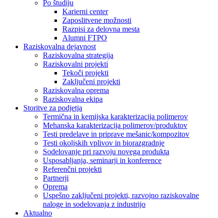
Po študiju
Karierni center
Zaposlitvene možnosti
Razpisi za delovna mesta
Alumni FTPO
Raziskovalna dejavnost
Raziskovalna strategija
Raziskovalni projekti
Tekoči projekti
Zaključeni projekti
Raziskovalna oprema
Raziskovalna ekipa
Storitve za podjetja
Termična in kemijska karakterizacija polimerov
Mehanska karakterizacija polimerov/produktov
Testi predelave in priprave mešanic/kompozitov
Testi okoljskih vplivov in biorazgradnje
Sodelovanje pri razvoju novega produkta
Usposabljanja, seminarji in konference
Referenčni projekti
Partnerji
Oprema
Uspešno zaključeni projekti, razvojno raziskovalne
naloge in sodelovanja z industrijo
Aktualno