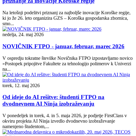
priznanje za inovacije Koroške regije
Na letošnji podelitvi priznanj za najboljše inovacije Koroške regije,
ki jo že 26. leto organizira GZS – Koroška gospodarska zbornica,
smo...
nedelja, 24. maj 2026
NOVIČNIK FTPO - januar, februar, marec 2026
V ospredju tokratne številke Novičnika FTPO izpostavljamo novico
»Postopek pripojitve Fakultete za tehnologijo polimerov k Univerzi
na...
torek, 12. maj 2026
Od ideje do AI rešitve: študenti FTPO na
dvodnevnem AI Ninja izobraževanju
V ponedeljek in torek, 4. in 5. maja 2026, je podjetje FirstClass v
okviru projekta AI Ninja izvedlo dvodnevno izobraževanje
namenjeno študentom,...