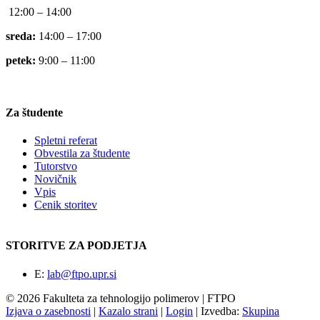
12:00 – 14:00
sreda:
14:00 – 17:00
petek:
9:00 – 11:00
Za študente
Spletni referat
Obvestila za študente
Tutorstvo
Novičnik
Vpis
Cenik storitev
STORITVE ZA PODJETJA
E:
lab@ftpo.upr.si
© 2026 Fakulteta za tehnologijo polimerov | FTPO
Izjava o zasebnosti
|
Kazalo strani
|
Login
|
Izvedba:
Skupina