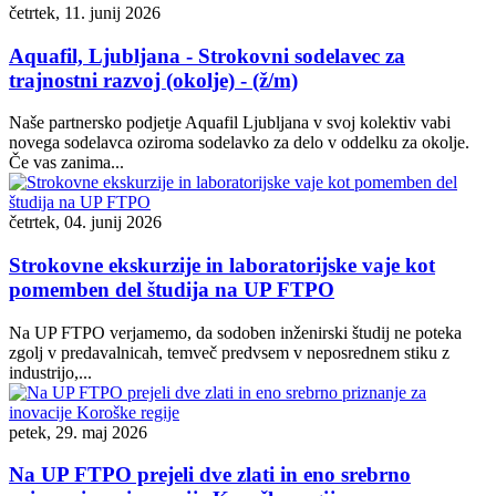
četrtek, 11. junij 2026
Aquafil, Ljubljana - Strokovni sodelavec za
trajnostni razvoj (okolje) - (ž/m)
Naše partnersko podjetje Aquafil Ljubljana v svoj kolektiv vabi
novega sodelavca oziroma sodelavko za delo v oddelku za okolje.
Če vas zanima...
četrtek, 04. junij 2026
Strokovne ekskurzije in laboratorijske vaje kot
pomemben del študija na UP FTPO
Na UP FTPO verjamemo, da sodoben inženirski študij ne poteka
zgolj v predavalnicah, temveč predvsem v neposrednem stiku z
industrijo,...
petek, 29. maj 2026
Na UP FTPO prejeli dve zlati in eno srebrno