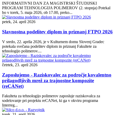
INFORMATIVNI DAN ZA MAGISTRSKI ŠTUDIJSKI
PROGRAM TEHNOLOGIJA POLIMEROV (2. stopnja) Potekal
bo v torek, 5. maja 2026, ob 17.00, preko...
petek, 24. april 2026
Slavnostna podelitev diplom in priznanj FTPO 2026
V sredo, 22. aprila 2026, je v Kulturnem domu Slovenj Gradec
potekala svečana podelitev diplom in priznanj Fakultete za
tehnologijo polimerov....
četrtek, 23. april 2026
Zaposlujemo - Raziskovalec za področje kovalentno
prilagodljivih mrež za trajnostne kompozite
(reCANet)
Fakulteta za tehnologijo polimerov zaposluje raziskovalca za
sodelovanje pri projektu reCANet, ki ga v okviru programa
Interreg...
torek, 21. april 2026