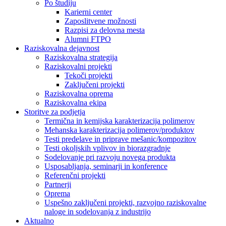
Po študiju
Karierni center
Zaposlitvene možnosti
Razpisi za delovna mesta
Alumni FTPO
Raziskovalna dejavnost
Raziskovalna strategija
Raziskovalni projekti
Tekoči projekti
Zaključeni projekti
Raziskovalna oprema
Raziskovalna ekipa
Storitve za podjetja
Termična in kemijska karakterizacija polimerov
Mehanska karakterizacija polimerov/produktov
Testi predelave in priprave mešanic/kompozitov
Testi okoljskih vplivov in biorazgradnje
Sodelovanje pri razvoju novega produkta
Usposabljanja, seminarji in konference
Referenčni projekti
Partnerji
Oprema
Uspešno zaključeni projekti, razvojno raziskovalne
naloge in sodelovanja z industrijo
Aktualno