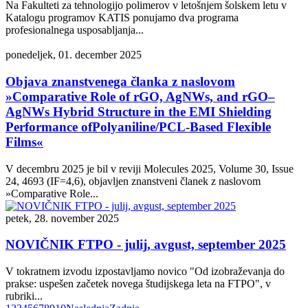
Na Fakulteti za tehnologijo polimerov v letošnjem šolskem letu v
Katalogu programov KATIS ponujamo dva programa
profesionalnega usposabljanja...
ponedeljek, 01. december 2025
Objava znanstvenega članka z naslovom
»Comparative Role of rGO, AgNWs, and rGO–
AgNWs Hybrid Structure in the EMI Shielding
Performance ofPolyaniline/PCL-Based Flexible
Films«
V decembru 2025 je bil v reviji Molecules 2025, Volume 30, Issue
24, 4693 (IF=4,6), objavljen znanstveni članek z naslovom
»Comparative Role...
petek, 28. november 2025
NOVIČNIK FTPO - julij, avgust, september 2025
V tokratnem izvodu izpostavljamo novico "Od izobraževanja do
prakse: uspešen začetek novega študijskega leta na FTPO", v
rubriki...