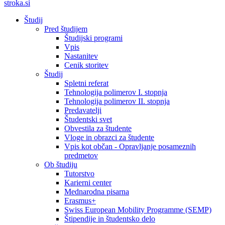
stroka.si
Študij
Pred študijem
Študijski programi
Vpis
Nastanitev
Cenik storitev
Študij
Spletni referat
Tehnologija polimerov I. stopnja
Tehnologija polimerov II. stopnja
Predavatelji
Študentski svet
Obvestila za študente
Vloge in obrazci za študente
Vpis kot občan - Opravljanje posameznih
predmetov
Ob študiju
Tutorstvo
Karierni center
Mednarodna pisarna
Erasmus+
Swiss European Mobility Programme (SEMP)
Štipendije in študentsko delo