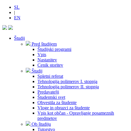
SL
|
EN
Študij
Pred študijem
Študijski programi
Vpis
Nastanitev
Cenik storitev
Študij
Spletni referat
Tehnologija polimerov I. stopnja
Tehnologija polimerov II. stopnja
Predavatelji
Študentski svet
Obvestila za študente
Vloge in obrazci za študente
Vpis kot občan - Opravljanje posameznih
predmetov
Ob študiju
Tutorstvo