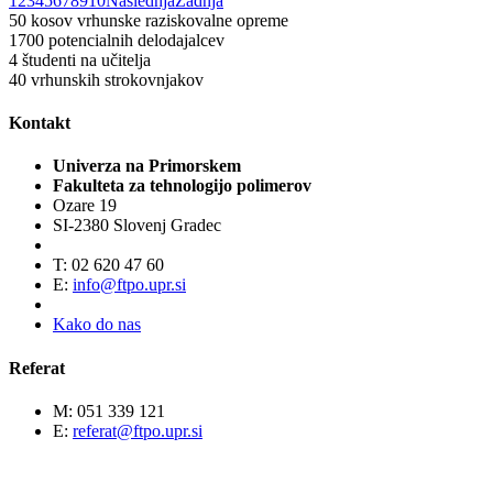
1
2
3
4
5
6
7
8
9
10
Naslednja
Zadnja
50
kosov vrhunske raziskovalne opreme
1700
potencialnih delodajalcev
4
študenti na učitelja
40
vrhunskih strokovnjakov
Kontakt
Univerza na Primorskem
Fakulteta za tehnologijo polimerov
Ozare 19
SI-2380 Slovenj Gradec
T: 02 620 47 60
E:
info@ftpo.upr.si
Kako do nas
Referat
M: 051 339 121
E:
referat@ftpo.upr.si