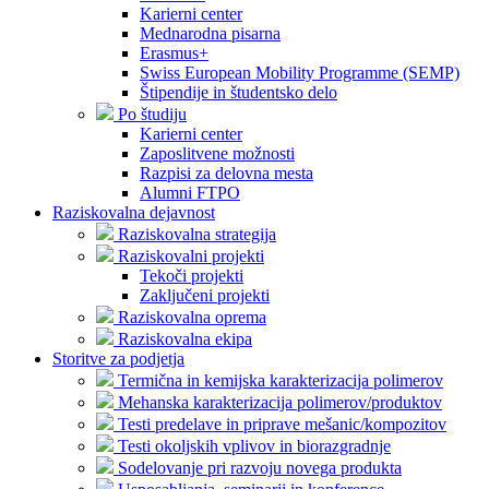
Karierni center
Mednarodna pisarna
Erasmus+
Swiss European Mobility Programme (SEMP)
Štipendije in študentsko delo
Po študiju
Karierni center
Zaposlitvene možnosti
Razpisi za delovna mesta
Alumni FTPO
Raziskovalna dejavnost
Raziskovalna strategija
Raziskovalni projekti
Tekoči projekti
Zaključeni projekti
Raziskovalna oprema
Raziskovalna ekipa
Storitve za podjetja
Termična in kemijska karakterizacija polimerov
Mehanska karakterizacija polimerov/produktov
Testi predelave in priprave mešanic/kompozitov
Testi okoljskih vplivov in biorazgradnje
Sodelovanje pri razvoju novega produkta