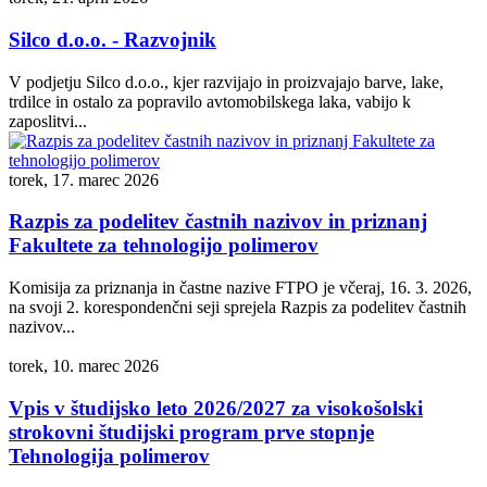
Silco d.o.o. - Razvojnik
V podjetju Silco d.o.o., kjer razvijajo in proizvajajo barve, lake,
trdilce in ostalo za popravilo avtomobilskega laka, vabijo k
zaposlitvi...
torek, 17. marec 2026
Razpis za podelitev častnih nazivov in priznanj
Fakultete za tehnologijo polimerov
Komisija za priznanja in častne nazive FTPO je včeraj, 16. 3. 2026,
na svoji 2. korespondenčni seji sprejela Razpis za podelitev častnih
nazivov...
torek, 10. marec 2026
Vpis v študijsko leto 2026/2027 za visokošolski
strokovni študijski program prve stopnje
Tehnologija polimerov