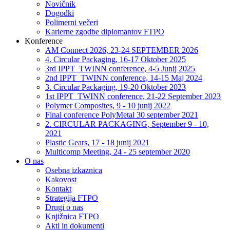
Novičnik
Dogodki
Polimerni večeri
Karierne zgodbe diplomantov FTPO
Konference
AM Connect 2026, 23-24 SEPTEMBER 2026
4. Circular Packaging, 16-17 Oktober 2025
3rd IPPT_TWINN conference, 4-5 Junij 2025
2nd IPPT_TWINN conference, 14-15 Maj 2024
3. Circular Packaging, 19-20 Oktober 2023
1st IPPT_TWINN conference, 21-22 September 2023
Polymer Composites, 9 - 10 junij 2022
Final conference PolyMetal 30 september 2021
2. CIRCULAR PACKAGING, September 9 - 10,
2021
Plastic Gears, 17 - 18 junij 2021
Multicomp Meeting, 24 - 25 september 2020
O nas
Osebna izkaznica
Kakovost
Kontakt
Strategija FTPO
Drugi o nas
Knjižnica FTPO
Akti in dokumenti