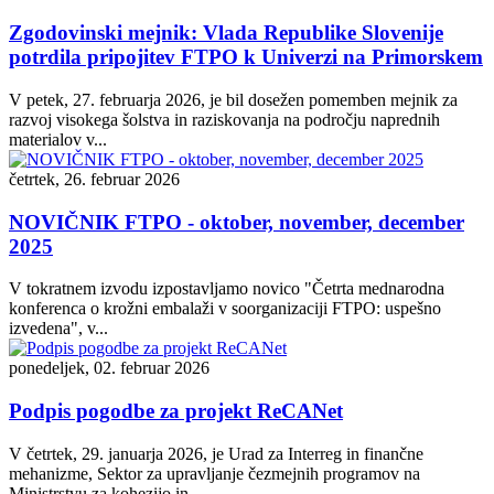
Zgodovinski mejnik: Vlada Republike Slovenije
potrdila pripojitev FTPO k Univerzi na Primorskem
V petek, 27. februarja 2026, je bil dosežen pomemben mejnik za
razvoj visokega šolstva in raziskovanja na področju naprednih
materialov v...
četrtek, 26. februar 2026
NOVIČNIK FTPO - oktober, november, december
2025
V tokratnem izvodu izpostavljamo novico "Četrta mednarodna
konferenca o krožni embalaži v soorganizaciji FTPO: uspešno
izvedena", v...
ponedeljek, 02. februar 2026
Podpis pogodbe za projekt ReCANet
V četrtek, 29. januarja 2026, je Urad za Interreg in finančne
mehanizme, Sektor za upravljanje čezmejnih programov na
Ministrstvu za kohezijo in...