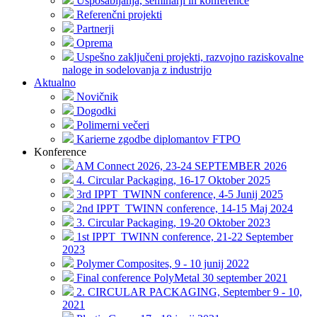
Usposabljanja, seminarji in konference
Referenčni projekti
Partnerji
Oprema
Uspešno zaključeni projekti, razvojno raziskovalne
naloge in sodelovanja z industrijo
Aktualno
Novičnik
Dogodki
Polimerni večeri
Karierne zgodbe diplomantov FTPO
Konference
AM Connect 2026, 23-24 SEPTEMBER 2026
4. Circular Packaging, 16-17 Oktober 2025
3rd IPPT_TWINN conference, 4-5 Junij 2025
2nd IPPT_TWINN conference, 14-15 Maj 2024
3. Circular Packaging, 19-20 Oktober 2023
1st IPPT_TWINN conference, 21-22 September
2023
Polymer Composites, 9 - 10 junij 2022
Final conference PolyMetal 30 september 2021
2. CIRCULAR PACKAGING, September 9 - 10,
2021