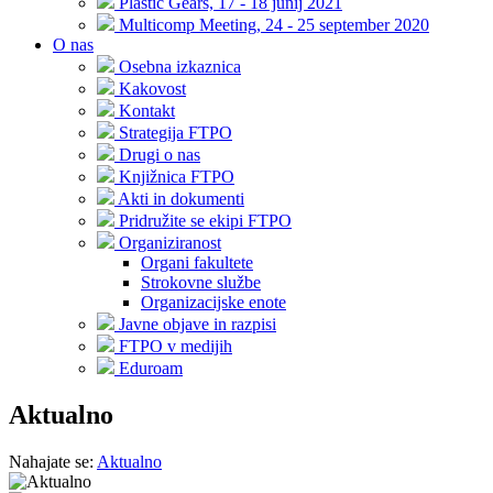
Plastic Gears, 17 - 18 junij 2021
Multicomp Meeting, 24 - 25 september 2020
O nas
Osebna izkaznica
Kakovost
Kontakt
Strategija FTPO
Drugi o nas
Knjižnica FTPO
Akti in dokumenti
Pridružite se ekipi FTPO
Organiziranost
Organi fakultete
Strokovne službe
Organizacijske enote
Javne objave in razpisi
FTPO v medijih
Eduroam
Aktualno
Nahajate se:
Aktualno