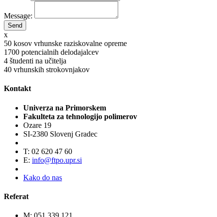
Message:
x
50
kosov vrhunske raziskovalne opreme
1700
potencialnih delodajalcev
4
študenti na učitelja
40
vrhunskih strokovnjakov
Kontakt
Univerza na Primorskem
Fakulteta za tehnologijo polimerov
Ozare 19
SI-2380 Slovenj Gradec
T: 02 620 47 60
E:
info@ftpo.upr.si
Kako do nas
Referat
M: 051 339 121