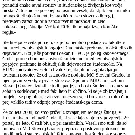
ponuditi enake ravni storitev in študentskega življenja kot večja
mesta. Zato smo še posebej ponosni in veseli, da kljub temu manku
pri nas študirajo študenti iz praktično vseh slovenskih regij,
predvsem zaradi dobrih zaposlitvenih možnosti in zelo
kakovostnega študija. Več kot 70 % jih prihaja izven koroške
regije.«
Slednje pa seveda pomeni, da je pomembno poslanstvo fakultete
tudi ureditev bivanjskih pogojev, študentske prehrane in obštudijskih
dejavnosti. Kot je še poudaril dekan FTPO, je poleg kakovostnega
študija pomembno poslanstvo fakultete tudi ureditev bivanjskih
pogojev, prehrane in obštudijskih dejavnosti za študente/ke. Na
FTPO smo zato »veseli in hvaležni«, da jih pri zagotavljanju
tovrstnih pogojev že od ustanovitve podpira MO Slovenj Gradec in
njeni javni zavodi, v prvi vrsti zavod Spotur z MKC in Hostlom
Slovenj Gradec. Izrazil je tudi upanje, da bosta Študentska dnevna
soba in sodelovanje med fakulteto in občino, ki se je ob izvajanju
projekta še poglobilo, svojevrstno »seme«, ki bo v mestu miru čim
prej vzklilo tudi v odprtje prvega študentskega doma.
Že od leta 2008, ko smo pričeli z izvajanjem rednega študija, v
Hostlu bivajo tudi naši študenti, ki zasedajo v njem v povprečju 20
postelj na leto. Ostali bivajo pri zasebnikih. Veseli smo tudi, da so
prebivalci MO Slovenj Gradec prepoznali poslovno priložnost in
uredili nekaj stanovanjskih hiš in stanovanj kot študentske sobe za