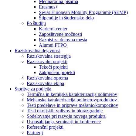
Mednarodna pisarna
Erasmus+
Swiss European Mobility Programme (SEMP)
Štipendije in študentsko delo
Po študiju
Karierni center
Zaposlitvene možnosti
Razpisi za delovna mesta
Alumni FTPO
Raziskovalna dejavnost
Raziskovalna strategija
Raziskovalni projekti
Tekoči projekti
Zaključeni projekti
Raziskovalna oprema
Raziskovalna ekipa
Storitve za podjetja
Termična in kemijska karakterizacija polimerov
Mehanska karakterizacija polimerov/produktov
Testi predelave in priprave mešanic/kompozitov
Testi okoljskih vplivov in biorazgradnje
Sodelovanje pri razvoju novega produkta
Usposabljanja, seminarji in konference
Referenčni projekti
Partnerji