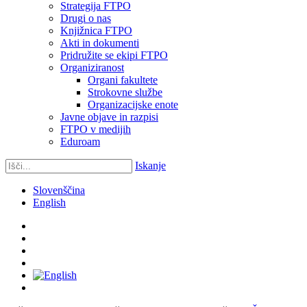
Strategija FTPO
Drugi o nas
Knjižnica FTPO
Akti in dokumenti
Pridružite se ekipi FTPO
Organiziranost
Organi fakultete
Strokovne službe
Organizacijske enote
Javne objave in razpisi
FTPO v medijih
Eduroam
Iskanje
Slovenščina
English