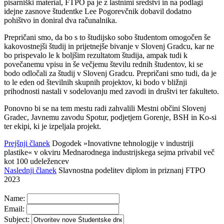
pisarniški material, FTPO pa je z lastnimi sredstvi in na podlagi
idejne zasnove študentke Lee Pogorevčnik dobavil dodatno
pohištvo in doniral dva računalnika.
Prepričani smo, da bo s to študijsko sobo študentom omogočen še
kakovostnejši študij in prijetnejše bivanje v Slovenj Gradcu, kar ne
bo prispevalo le k boljšim rezultatom študija, ampak tudi k
povečanemu vpisu in še večjemu številu rednih študentov, ki se
bodo odločali za študij v Slovenj Gradcu. Prepričani smo tudi, da je
to le eden od številnih skupnih projektov, ki bodo v bližnji
prihodnosti nastali v sodelovanju med zavodi in društvi ter fakulteto.
Ponovno bi se na tem mestu radi zahvalili Mestni občini Slovenj
Gradec, Javnemu zavodu Spotur, podjetjem Gorenje, BSH in Ko-si
ter ekipi, ki je izpeljala projekt.
Prejšnji članek
Dogodek »Inovativne tehnologije v industriji
plastike« v okviru Mednarodnega industrijskega sejma privabil več
kot 100 udeležencev
Naslednji članek
Slavnostna podelitev diplom in priznanj FTPO
2023
Name:
Email:
Subject: