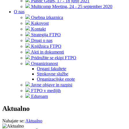
Plastic Gears, 17 - 18 junij 2021
Multicomp Meeting, 24 - 25 september 2020
O nas
Osebna izkaznica
Kakovost
Kontakt
Strategija FTPO
Drugi o nas
Knjižnica FTPO
Akti in dokumenti
Pridružite se ekipi FTPO
Organiziranost
Organi fakultete
Strokovne službe
Organizacijske enote
Javne objave in razpisi
FTPO v medijih
Eduroam
Aktualno
Nahajate se:
Aktualno