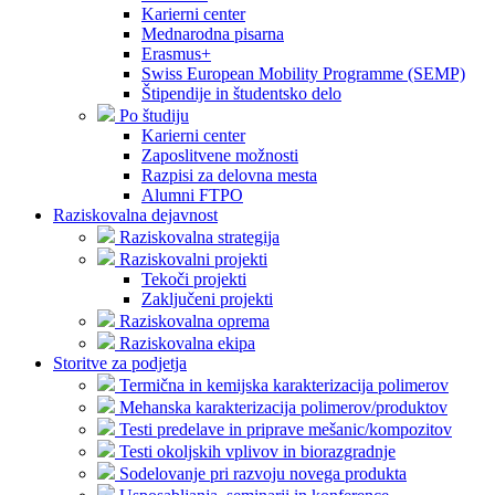
Karierni center
Mednarodna pisarna
Erasmus+
Swiss European Mobility Programme (SEMP)
Štipendije in študentsko delo
Po študiju
Karierni center
Zaposlitvene možnosti
Razpisi za delovna mesta
Alumni FTPO
Raziskovalna dejavnost
Raziskovalna strategija
Raziskovalni projekti
Tekoči projekti
Zaključeni projekti
Raziskovalna oprema
Raziskovalna ekipa
Storitve za podjetja
Termična in kemijska karakterizacija polimerov
Mehanska karakterizacija polimerov/produktov
Testi predelave in priprave mešanic/kompozitov
Testi okoljskih vplivov in biorazgradnje
Sodelovanje pri razvoju novega produkta