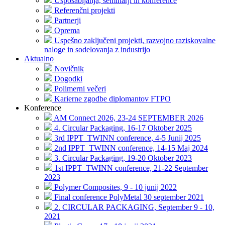
Usposabljanja, seminarji in konference
Referenčni projekti
Partnerji
Oprema
Uspešno zaključeni projekti, razvojno raziskovalne
naloge in sodelovanja z industrijo
Aktualno
Novičnik
Dogodki
Polimerni večeri
Karierne zgodbe diplomantov FTPO
Konference
AM Connect 2026, 23-24 SEPTEMBER 2026
4. Circular Packaging, 16-17 Oktober 2025
3rd IPPT_TWINN conference, 4-5 Junij 2025
2nd IPPT_TWINN conference, 14-15 Maj 2024
3. Circular Packaging, 19-20 Oktober 2023
1st IPPT_TWINN conference, 21-22 September
2023
Polymer Composites, 9 - 10 junij 2022
Final conference PolyMetal 30 september 2021
2. CIRCULAR PACKAGING, September 9 - 10,
2021