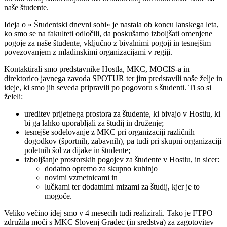
naše študente.
Ideja o » Študentski dnevni sobi« je nastala ob koncu lanskega leta,
ko smo se na fakulteti odločili, da poskušamo izboljšati omenjene
pogoje za naše študente, vključno z bivalnimi pogoji in tesnejšim
povezovanjem z mladinskimi organizacijami v regiji.
Kontaktirali smo predstavnike Hostla, MKC, MOCIS-a in
direktorico javnega zavoda SPOTUR ter jim predstavili naše želje in
ideje, ki smo jih seveda pripravili po pogovoru s študenti. Ti so si
želeli:
ureditev prijetnega prostora za študente, ki bivajo v Hostlu, ki
bi ga lahko uporabljali za študij in druženje;
tesnejše sodelovanje z MKC pri organizaciji različnih
dogodkov (športnih, zabavnih), pa tudi pri skupni organizaciji
poletnih šol za dijake in študente;
izboljšanje prostorskih pogojev za študente v Hostlu, in sicer:
dodatno opremo za skupno kuhinjo
novimi vzmetnicami in
lučkami ter dodatnimi mizami za študij, kjer je to
mogoče.
Veliko večino idej smo v 4 mesecih tudi realizirali. Tako je FTPO
združila moči s MKC Slovenj Gradec (in sredstva) za zagotovitev