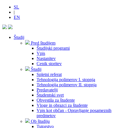
SL
|
EN
Študij
Pred študijem
Študijski programi
Vpis
Nastanitev
Cenik storitev
Študij
Spletni referat
Tehnologija polimerov I. stopnja
Tehnologija polimerov II. stopnja
Predavatelji
Študentski svet
Obvestila za študente
Vloge in obrazci za študente
Vpis kot občan - Opravljanje posameznih
predmetov
Ob študiju
Tutorstvo