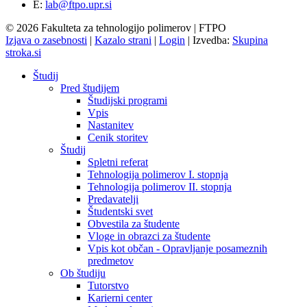
E:
lab@ftpo.upr.si
© 2026 Fakulteta za tehnologijo polimerov | FTPO
Izjava o zasebnosti
|
Kazalo strani
|
Login
|
Izvedba:
Skupina
stroka.si
Študij
Pred študijem
Študijski programi
Vpis
Nastanitev
Cenik storitev
Študij
Spletni referat
Tehnologija polimerov I. stopnja
Tehnologija polimerov II. stopnja
Predavatelji
Študentski svet
Obvestila za študente
Vloge in obrazci za študente
Vpis kot občan - Opravljanje posameznih
predmetov
Ob študiju
Tutorstvo
Karierni center