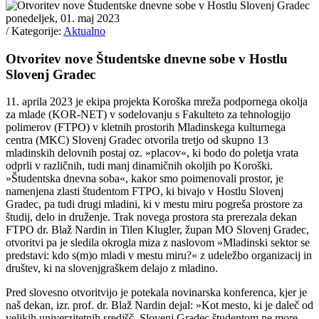
ponedeljek, 01. maj 2023
/ Kategorije:
Aktualno
Otvoritev nove Študentske dnevne sobe v Hostlu
Slovenj Gradec
11. aprila 2023 je ekipa projekta Koroška mreža podpornega okolja
za mlade (KOR-NET) v sodelovanju s Fakulteto za tehnologijo
polimerov (FTPO) v kletnih prostorih Mladinskega kulturnega
centra (MKC) Slovenj Gradec otvorila tretjo od skupno 13
mladinskih delovnih postaj oz. »placov«, ki bodo do poletja vrata
odprli v različnih, tudi manj dinamičnih okoljih po Koroški.
»Študentska dnevna soba«, kakor smo poimenovali prostor, je
namenjena zlasti študentom FTPO, ki bivajo v Hostlu Slovenj
Gradec, pa tudi drugi mladini, ki v mestu miru pogreša prostore za
študij, delo in druženje. Trak novega prostora sta prerezala dekan
FTPO dr. Blaž Nardin in Tilen Klugler, župan MO Slovenj Gradec,
otvoritvi pa je sledila okrogla miza z naslovom »Mladinski sektor se
predstavi: kdo s(m)o mladi v mestu miru?« z udeležbo organizacij in
društev, ki na slovenjgraškem delajo z mladino.
Pred slovesno otvoritvijo je potekala novinarska konferenca, kjer je
naš dekan, izr. prof. dr. Blaž Nardin dejal: »Kot mesto, ki je daleč od
velikih univerzitetnih središč, Slovenj Gradec študentom ne more