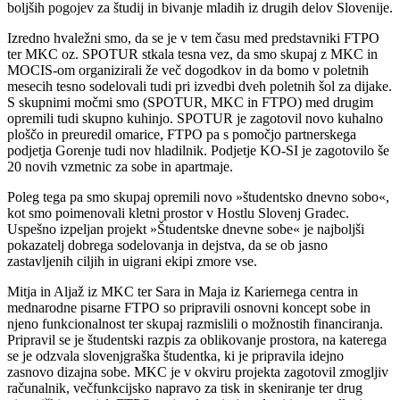
boljših pogojev za študij in bivanje mladih iz drugih delov Slovenije.
Izredno hvaležni smo, da se je v tem času med predstavniki FTPO
ter MKC oz. SPOTUR stkala tesna vez, da smo skupaj z MKC in
MOCIS-om organizirali že več dogodkov in da bomo v poletnih
mesecih tesno sodelovali tudi pri izvedbi dveh poletnih šol za dijake.
S skupnimi močmi smo (SPOTUR, MKC in FTPO) med drugim
opremili tudi skupno kuhinjo. SPOTUR je zagotovil novo kuhalno
ploščo in preuredil omarice, FTPO pa s pomočjo partnerskega
podjetja Gorenje tudi nov hladilnik. Podjetje KO-SI je zagotovilo še
20 novih vzmetnic za sobe in apartmaje.
Poleg tega pa smo skupaj opremili novo »študentsko dnevno sobo«,
kot smo poimenovali kletni prostor v Hostlu Slovenj Gradec.
Uspešno izpeljan projekt »Študentske dnevne sobe« je najboljši
pokazatelj dobrega sodelovanja in dejstva, da se ob jasno
zastavljenih ciljih in uigrani ekipi zmore vse.
Mitja in Aljaž iz MKC ter Sara in Maja iz Kariernega centra in
mednarodne pisarne FTPO so pripravili osnovni koncept sobe in
njeno funkcionalnost ter skupaj razmislili o možnostih financiranja.
Pripravil se je študentski razpis za oblikovanje prostora, na katerega
se je odzvala slovenjgraška študentka, ki je pripravila idejno
zasnovo dizajna sobe. MKC je v okviru projekta zagotovil zmogljiv
računalnik, večfunkcijsko napravo za tisk in skeniranje ter drug