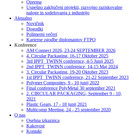
Oprema
Uspešno zaključeni projekti, razvojno raziskovalne
naloge in sodelovanja z industrijo
Aktualno
Novičnik
Dogodki
Polimerni večeri
Karierne zgodbe diplomantov FTPO
Konference
AM Connect 2026, 23-24 SEPTEMBER 2026
4. Circular Packaging, 16-17 Oktober 2025
3rd IPPT_TWINN conference, 4-5 Junij 2025
2nd IPPT_TWINN conference, 14-15 Maj 2024
3. Circular Packaging, 19-20 Oktober 2023
1st IPPT_TWINN conference, 21-22 September 2023
Polymer Composites, 9 - 10 junij 2022
Final conference PolyMetal 30 september 2021
2. CIRCULAR PACKAGING, September 9 - 10,
2021
Plastic Gears, 17 - 18 junij 2021
Multicomp Meeting, 24 - 25 september 2020
O nas
Osebna izkaznica
Kakovost
Kontakt