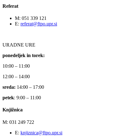
Referat
M: 051 339 121
E:
referat@ftpo.upr.si
URADNE URE
ponedeljek in torek:
10:00 – 11:00
12:00 – 14:00
sreda:
14:00 – 17:00
petek
: 9:00 – 11:00
Knjižnica
M: 031 249 722
E:
knjiznica@ftpo.upr.si