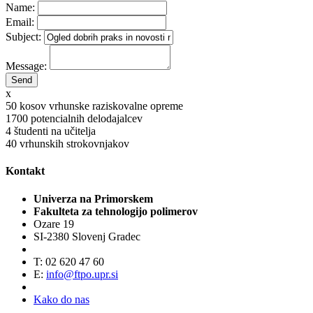
Name:
Email:
Subject:
Message:
x
50
kosov vrhunske raziskovalne opreme
1700
potencialnih delodajalcev
4
študenti na učitelja
40
vrhunskih strokovnjakov
Kontakt
Univerza na Primorskem
Fakulteta za tehnologijo polimerov
Ozare 19
SI-2380 Slovenj Gradec
T: 02 620 47 60
E:
info@ftpo.upr.si
Kako do nas