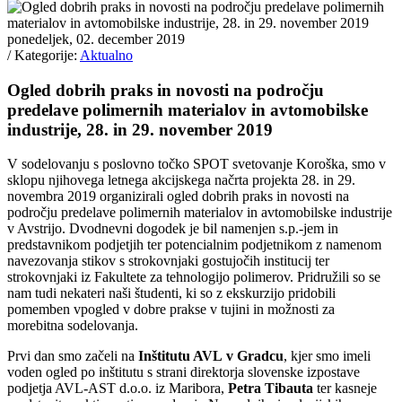
ponedeljek, 02. december 2019
/ Kategorije:
Aktualno
Ogled dobrih praks in novosti na področju
predelave polimernih materialov in avtomobilske
industrije, 28. in 29. november 2019
V sodelovanju s poslovno točko SPOT svetovanje Koroška, smo v
sklopu njihovega letnega akcijskega načrta projekta 28. in 29.
novembra 2019 organizirali ogled dobrih praks in novosti na
področju predelave polimernih materialov in avtomobilske industrije
v Avstrijo. Dvodnevni dogodek je bil namenjen s.p.-jem in
predstavnikom podjetjih ter potencialnim podjetnikom z namenom
navezovanja stikov s strokovnjaki gostujočih institucij ter
strokovnjaki iz Fakultete za tehnologijo polimerov. Pridružili so se
nam tudi nekateri naši študenti, ki so z ekskurzijo pridobili
pomemben vpogled v dobre prakse v tujini in možnosti za
morebitna sodelovanja.
Prvi dan smo začeli na
Inštitutu AVL
v Gradcu
, kjer smo imeli
voden ogled po inštitutu s strani direktorja slovenske izpostave
podjetja AVL-AST d.o.o. iz Maribora,
Petra Tibauta
ter kasneje