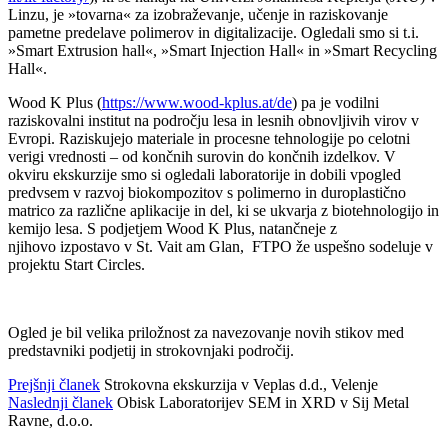
Linzu, je »tovarna« za izobraževanje, učenje in raziskovanje
pametne predelave polimerov in digitalizacije. Ogledali smo si t.i.
»Smart Extrusion hall«, »Smart Injection Hall« in »Smart Recycling
Hall«.
Wood K Plus (
https://www.wood-kplus.at/de
) pa je vodilni
raziskovalni institut na področju lesa in lesnih obnovljivih virov v
Evropi. Raziskujejo materiale in procesne tehnologije po celotni
verigi vrednosti – od končnih surovin do končnih izdelkov. V
okviru ekskurzije smo si ogledali laboratorije in dobili vpogled
predvsem v razvoj biokompozitov s polimerno in duroplastično
matrico za različne aplikacije in del, ki se ukvarja z biotehnologijo in
kemijo lesa. S podjetjem Wood K Plus, natančneje z
njihovo izpostavo v St. Vait am Glan, FTPO že uspešno sodeluje v
projektu Start Circles.
Ogled je bil velika priložnost za navezovanje novih stikov med
predstavniki podjetij in strokovnjaki področij.
Prejšnji članek
Strokovna ekskurzija v Veplas d.d., Velenje
Naslednji članek
Obisk Laboratorijev SEM in XRD v Sij Metal
Ravne, d.o.o.