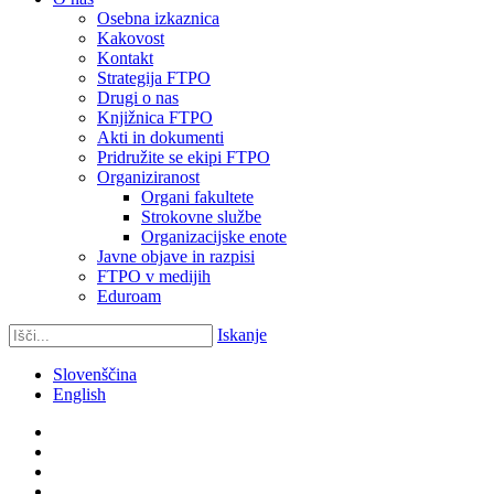
Osebna izkaznica
Kakovost
Kontakt
Strategija FTPO
Drugi o nas
Knjižnica FTPO
Akti in dokumenti
Pridružite se ekipi FTPO
Organiziranost
Organi fakultete
Strokovne službe
Organizacijske enote
Javne objave in razpisi
FTPO v medijih
Eduroam
Iskanje
Slovenščina
English