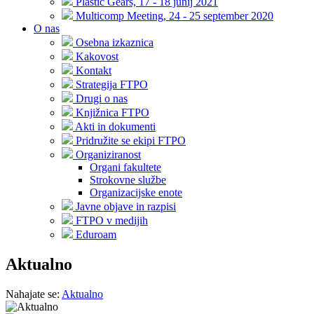
Plastic Gears, 17 - 18 junij 2021
Multicomp Meeting, 24 - 25 september 2020
O nas
Osebna izkaznica
Kakovost
Kontakt
Strategija FTPO
Drugi o nas
Knjižnica FTPO
Akti in dokumenti
Pridružite se ekipi FTPO
Organiziranost
Organi fakultete
Strokovne službe
Organizacijske enote
Javne objave in razpisi
FTPO v medijih
Eduroam
Aktualno
Nahajate se:
Aktualno