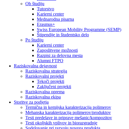
Ob študiju
Tutorstvo
Karierni center
Mednarodna pisarna
Erasmus+
Swiss European Mobility Programme (SEMP)
Štipendije in študentsko delo
Po študiju
Karierni center
Zaposlitvene možnosti
Razpisi za delovna mesta
Alumni FTPO
Raziskovalna dejavnost
Raziskovalna strategija
Raziskovalni projekti
Tekoči projekti
Zaključeni projekti
Raziskovalna oprema
Raziskovalna ekipa
Storitve za podjetja
Termična in kemijska karakterizacija polimerov
Mehanska karakterizacija polimerov/produktov
Testi predelave in priprave mešanic/kompozitov
Testi okoljskih vplivov in biorazgradnje
Sodelovanje pri razvoju novega produkta