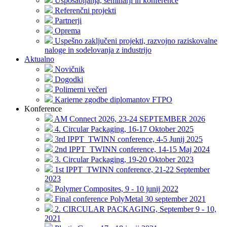
Usposabljanja, seminarji in konference
Referenčni projekti
Partnerji
Oprema
Uspešno zaključeni projekti, razvojno raziskovalne
naloge in sodelovanja z industrijo
Aktualno
Novičnik
Dogodki
Polimerni večeri
Karierne zgodbe diplomantov FTPO
Konference
AM Connect 2026, 23-24 SEPTEMBER 2026
4. Circular Packaging, 16-17 Oktober 2025
3rd IPPT_TWINN conference, 4-5 Junij 2025
2nd IPPT_TWINN conference, 14-15 Maj 2024
3. Circular Packaging, 19-20 Oktober 2023
1st IPPT_TWINN conference, 21-22 September
2023
Polymer Composites, 9 - 10 junij 2022
Final conference PolyMetal 30 september 2021
2. CIRCULAR PACKAGING, September 9 - 10,
2021