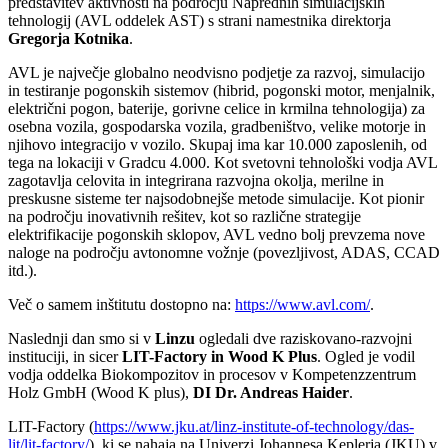
predstavitev aktivnosti na podrocju Naprednih simulacijskih
tehnologij (AVL oddelek AST) s strani namestnika direktorja
Gregorja Kotnika
.
AVL je največje globalno neodvisno podjetje za razvoj, simulacijo
in testiranje pogonskih sistemov (hibrid, pogonski motor, menjalnik,
električni pogon, baterije, gorivne celice in krmilna tehnologija) za
osebna vozila, gospodarska vozila, gradbeništvo, velike motorje in
njihovo integracijo v vozilo. Skupaj ima kar 10.000 zaposlenih, od
tega na lokaciji v Gradcu 4.000. Kot svetovni tehnološki vodja AVL
zagotavlja celovita in integrirana razvojna okolja, merilne in
preskusne sisteme ter najsodobnejše metode simulacije. Kot pionir
na področju inovativnih rešitev, kot so različne strategije
elektrifikacije pogonskih sklopov, AVL vedno bolj prevzema nove
naloge na področju avtonomne vožnje (povezljivost, ADAS, CCAD
itd.).
Več o samem inštitutu dostopno na:
https://www.avl.com/
.
Naslednji dan smo si v
Linzu
ogledali dve raziskovano-razvojni
instituciji, in sicer
LIT-Factory in Wood K Plus
. Ogled je vodil
vodja oddelka Biokompozitov in procesov v Kompetenzzentrum
Holz GmbH (Wood K plus),
DI Dr. Andreas Haider
.
LIT-Factory (
https://www.jku.at/linz-institute-of-technology/das-
lit/lit-factory/
), ki se nahaja na Univerzi Johannesa Keplerja (JKU) v