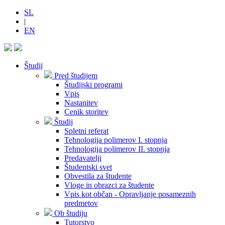
SL
|
EN
Študij
Pred študijem
Študijski programi
Vpis
Nastanitev
Cenik storitev
Študij
Spletni referat
Tehnologija polimerov I. stopnja
Tehnologija polimerov II. stopnja
Predavatelji
Študentski svet
Obvestila za študente
Vloge in obrazci za študente
Vpis kot občan - Opravljanje posameznih
predmetov
Ob študiju
Tutorstvo