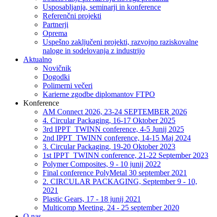
Usposabljanja, seminarji in konference
Referenčni projekti
Partnerji
Oprema
Uspešno zaključeni projekti, razvojno raziskovalne
naloge in sodelovanja z industrijo
Aktualno
Novičnik
Dogodki
Polimerni večeri
Karierne zgodbe diplomantov FTPO
Konference
AM Connect 2026, 23-24 SEPTEMBER 2026
4. Circular Packaging, 16-17 Oktober 2025
3rd IPPT_TWINN conference, 4-5 Junij 2025
2nd IPPT_TWINN conference, 14-15 Maj 2024
3. Circular Packaging, 19-20 Oktober 2023
1st IPPT_TWINN conference, 21-22 September 2023
Polymer Composites, 9 - 10 junij 2022
Final conference PolyMetal 30 september 2021
2. CIRCULAR PACKAGING, September 9 - 10,
2021
Plastic Gears, 17 - 18 junij 2021
Multicomp Meeting, 24 - 25 september 2020
O nas