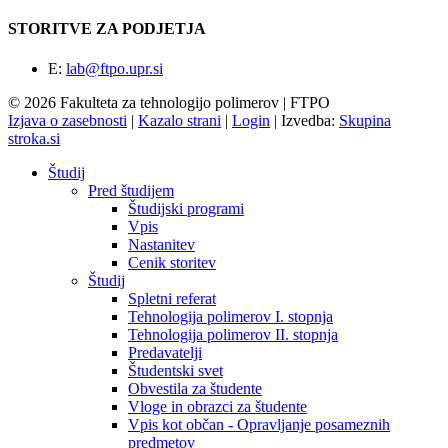
STORITVE ZA PODJETJA
E:
lab@ftpo.upr.si
© 2026 Fakulteta za tehnologijo polimerov | FTPO
Izjava o zasebnosti
|
Kazalo strani
|
Login
|
Izvedba:
Skupina
stroka.si
Študij
Pred študijem
Študijski programi
Vpis
Nastanitev
Cenik storitev
Študij
Spletni referat
Tehnologija polimerov I. stopnja
Tehnologija polimerov II. stopnja
Predavatelji
Študentski svet
Obvestila za študente
Vloge in obrazci za študente
Vpis kot občan - Opravljanje posameznih
predmetov