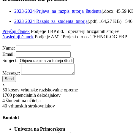
2023-2024-Prijava_na_razpis_tutorja_študenta
(
.docx,
45,59 K
2023-2024-Razpis_za_studenta_tutorja
(
.pdf,
164,27 KB
) - 54
Prejšnji članek
Podjetje TBP d.d. - operaterji brizgalnih strojev
Naslednji članek
Podjetje AMT Projekt d.o.o - TEHNOLOG FRP
Name:
Email:
Subject:
Message:
x
50
kosov vrhunske raziskovalne opreme
1700
potencialnih delodajalcev
4
študenti na učitelja
40
vrhunskih strokovnjakov
Kontakt
Univerza na Primorskem