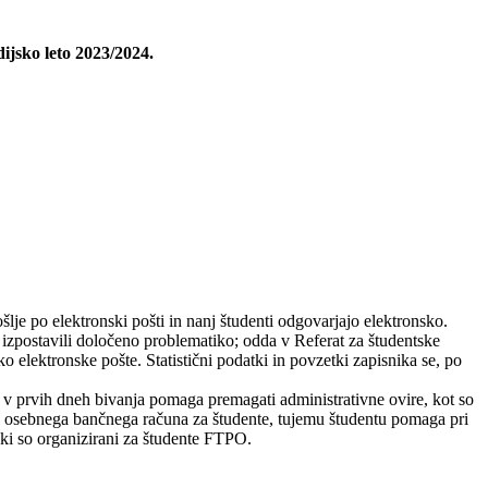
dijsko leto 2023/2024.
ošlje po elektronski pošti in nanj študenti odgovarjajo elektronsko.
. izpostavili določeno problematiko; odda v Referat za študentske
o elektronske pošte. Statistični podatki in povzetki zapisnika se, po
, v prvih dneh bivanja pomaga premagati administrativne ovire, kot so
e, osebnega bančnega računa za študente, tujemu študentu pomaga pri
 ki so organizirani za študente FTPO.