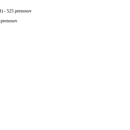
B
) - 525 prenosov
6 prenosov