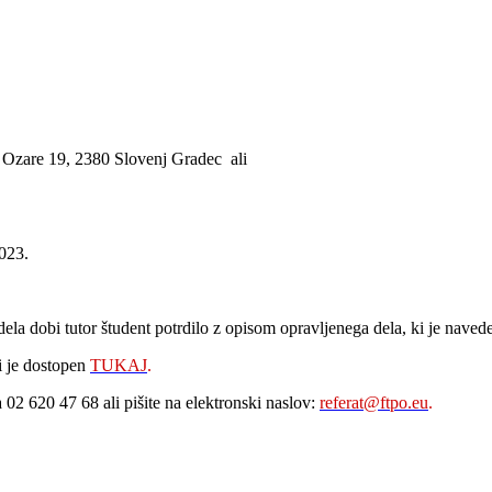
, Ozare 19, 2380 Slovenj Gradec ali
2023.
ela dobi tutor študent potrdilo z opisom opravljenega dela, ki je navede
i je dostopen
TUKAJ
.
 02 620 47 68 ali pišite na elektronski naslov:
referat@ftpo.eu
.