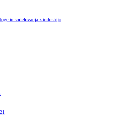
loge in sodelovanja z industrijo
3
21