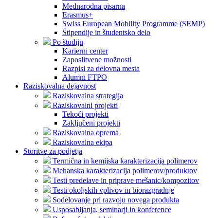
Mednarodna pisarna
Erasmus+
Swiss European Mobility Programme (SEMP)
Štipendije in študentsko delo
Po študiju
Karierni center
Zaposlitvene možnosti
Razpisi za delovna mesta
Alumni FTPO
Raziskovalna dejavnost
Raziskovalna strategija
Raziskovalni projekti
Tekoči projekti
Zaključeni projekti
Raziskovalna oprema
Raziskovalna ekipa
Storitve za podjetja
Termična in kemijska karakterizacija polimerov
Mehanska karakterizacija polimerov/produktov
Testi predelave in priprave mešanic/kompozitov
Testi okoljskih vplivov in biorazgradnje
Sodelovanje pri razvoju novega produkta
Usposabljanja, seminarji in konference