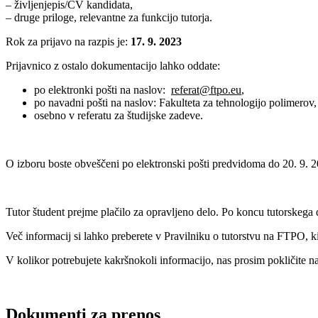
– življenjepis/CV kandidata,
– druge priloge, relevantne za funkcijo tutorja.
Rok za prijavo na razpis je:
17. 9. 2023
Prijavnico z ostalo dokumentacijo lahko oddate:
po elektronki pošti na naslov:
referat@ftpo.eu
,
po navadni pošti na naslov: Fakulteta za tehnologijo polimerov
osebno v referatu za študijske zadeve.
O izboru boste obveščeni po elektronski pošti predvidoma do 20. 9. 
Tutor študent prejme plačilo za opravljeno delo. Po koncu tutorskega d
Več informacij si lahko preberete v Pravilniku o tutorstvu na FTPO, k
V kolikor potrebujete kakršnokoli informacijo, nas prosim pokličite na
Dokumenti za prenos