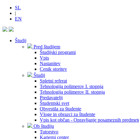
SL
|
EN
Študij
Pred študijem
Študijski programi
Vpis
Nastanitev
Cenik storitev
Študij
Spletni referat
Tehnologija polimerov I. stopnja
Tehnologija polimerov II. stopnja
Predavatelji
Študentski svet
Obvestila za študente
Vloge in obrazci za študente
Vpis kot občan - Opravljanje posameznih predmet
Ob študiju
Tutorstvo
Karierni center