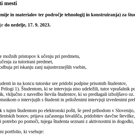
i mesti
mije in materialov ter področje tehnologij in konstruiranja) za štu
eje
do nedelje, 17. 9. 2023.
e možnih pristopov k učenju pri predmetu,
učenja za tutorirani predmet,
odbuja pri iskanju zanj najustreznejših vsebin,
tudenti in na koncu tutorske ure pridobi podpise prisotnih študentov,
Prilogi 1). Študentom, ki se intervjuja niso udeležili, tutor vprašalnik p
ik, vključno z navedbo števila študentov, ki so predlagali izboljšavo oz
snikom o intervjujih s študenti in priloženimi intervjuji izvedenimi prek
ik s tujim študentom po elektronski pošti, še pred prihodom v Slovenijo
dentskih bonov, prijava začasnega bivališča, pridobitev davčne številk
azi potrebo po pomoči, tujega študenta seznani z aktivnostmi in dogodki,
i portfolio, ki vsebuje: