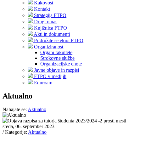
Kakovost
Kontakt
Strategija FTPO
Drugi o nas
Knjižnica FTPO
Akti in dokumenti
Pridružite se ekipi FTPO
Organiziranost
Organi fakultete
Strokovne službe
Organizacijske enote
Javne objave in razpisi
FTPO v medijih
Eduroam
Aktualno
Nahajate se:
Aktualno
sreda, 06. september 2023
/ Kategorije:
Aktualno