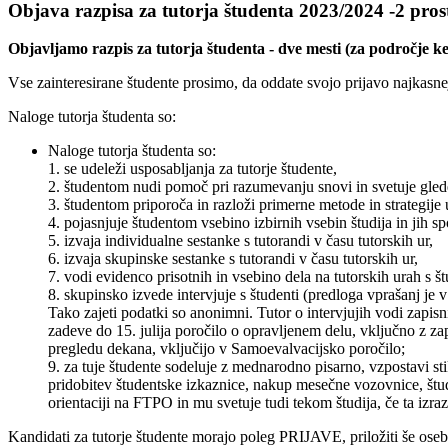
Objava razpisa za tutorja študenta 2023/2024 -2 prost
Objavljamo razpis za tutorja študenta - dve mesti (za področje ke
Vse zainteresirane študente prosimo, da oddate svojo prijavo najkasn
Naloge tutorja študenta so:
Naloge tutorja študenta so:
1. se udeleži usposabljanja za tutorje študente,
2. študentom nudi pomoč pri razumevanju snovi in svetuje gled
3. študentom priporoča in razloži primerne metode in strategije 
4. pojasnjuje študentom vsebino izbirnih vsebin študija in jih sp
5. izvaja individualne sestanke s tutorandi v času tutorskih ur,
6. izvaja skupinske sestanke s tutorandi v času tutorskih ur,
7. vodi evidenco prisotnih in vsebino dela na tutorskih urah s š
8. skupinsko izvede intervjuje s študenti (predloga vprašanj je v 
Tako zajeti podatki so anonimni. Tutor o intervjujih vodi zapisn
zadeve do 15. julija poročilo o opravljenem delu, vključno z zapi
pregledu dekana, vključijo v Samoevalvacijsko poročilo;
9. za tuje študente sodeluje z mednarodno pisarno, vzpostavi st
pridobitev študentske izkaznice, nakup mesečne vozovnice, štu
orientaciji na FTPO in mu svetuje tudi tekom študija, če ta izr
Kandidati za tutorje študente morajo poleg PRIJAVE, priložiti še osebn