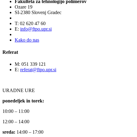
Fakulteta za tehnologijo polimerov
Ozare 19
SI-2380 Slovenj Gradec
T: 02 620 47 60
E:
info@ftpo.upr.si
Kako do nas
Referat
M: 051 339 121
E:
referat@ftpo.upr.si
URADNE URE
ponedeljek in torek:
10:00 – 11:00
12:00 – 14:00
sreda:
14:00 – 17:00