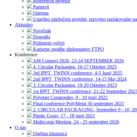
Referenčni projekti
Partnerji
Oprema
Uspešno zaključeni projekti, razvojno raziskovalne na
Aktualno
Novičnik
Dogodki
Polimerni večeri
Karierne zgodbe diplomantov FTPO
Konference
AM Connect 2026, 23-24 SEPTEMBER 2026
4. Circular Packaging, 16-17 Oktober 2025
3rd IPPT_TWINN conference, 4-5 Junij 2025
2nd IPPT_TWINN conference, 14-15 Maj 2024
3. Circular Packaging, 19-20 Oktober 2023
1st IPPT_TWINN conference, 21-22 September 202
Polymer Composites, 9 - 10 junij 2022
Final conference PolyMetal 30 september 2021
2. CIRCULAR PACKAGING, September 9 - 10, 20
Plastic Gears, 17 - 18 junij 2021
Multicomp Meeting, 24 - 25 september 2020
O nas
Osebna izkaznica