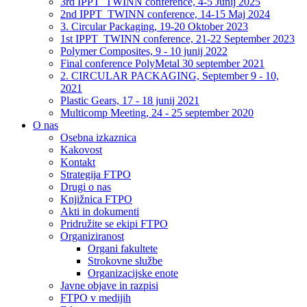
3rd IPPT_TWINN conference, 4-5 Junij 2025
2nd IPPT_TWINN conference, 14-15 Maj 2024
3. Circular Packaging, 19-20 Oktober 2023
1st IPPT_TWINN conference, 21-22 September 2023
Polymer Composites, 9 - 10 junij 2022
Final conference PolyMetal 30 september 2021
2. CIRCULAR PACKAGING, September 9 - 10,
2021
Plastic Gears, 17 - 18 junij 2021
Multicomp Meeting, 24 - 25 september 2020
O nas
Osebna izkaznica
Kakovost
Kontakt
Strategija FTPO
Drugi o nas
Knjižnica FTPO
Akti in dokumenti
Pridružite se ekipi FTPO
Organiziranost
Organi fakultete
Strokovne službe
Organizacijske enote
Javne objave in razpisi
FTPO v medijih