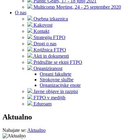
Plastic Gears, 17 - 18 junij 2021
Multicomp Meeting, 24 - 25 september 2020
O nas
Osebna izkaznica
Kakovost
Kontakt
Strategija FTPO
Drugi o nas
Knjižnica FTPO
Akti in dokumenti
Pridružite se ekipi FTPO
Organiziranost
Organi fakultete
Strokovne službe
Organizacijske enote
Javne objave in razpisi
FTPO v medijih
Eduroam
Aktualno
Nahajate se:
Aktualno