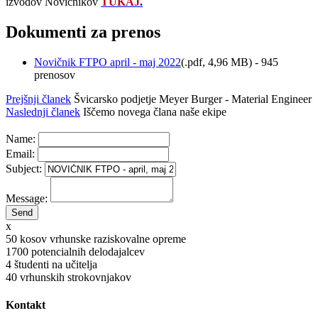
izvodov Novičnikov
TUKAJ
.
Dokumenti za prenos
Novičnik FTPO april - maj 2022
(
.pdf,
4,96 MB
) - 945
prenosov
Prejšnji članek
Švicarsko podjetje Meyer Burger - Material Engineer
Naslednji članek
Iščemo novega člana naše ekipe
Name:
Email:
Subject:
Message:
x
50
kosov vrhunske raziskovalne opreme
1700
potencialnih delodajalcev
4
študenti na učitelja
40
vrhunskih strokovnjakov
Kontakt