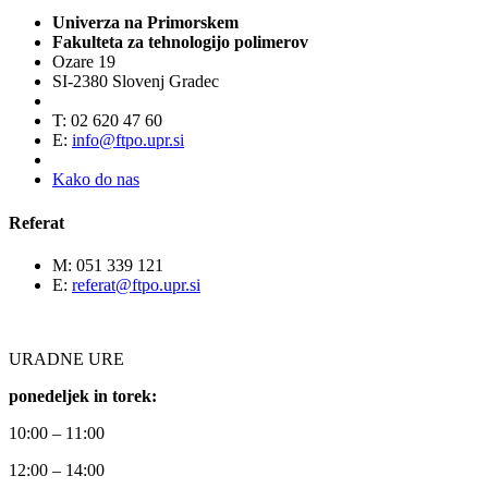
Univerza na Primorskem
Fakulteta za tehnologijo polimerov
Ozare 19
SI-2380 Slovenj Gradec
T: 02 620 47 60
E:
info@ftpo.upr.si
Kako do nas
Referat
M: 051 339 121
E:
referat@ftpo.upr.si
URADNE URE
ponedeljek in torek:
10:00 – 11:00
12:00 – 14:00