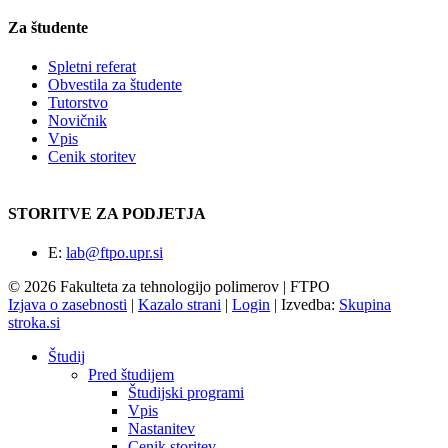
Za študente
Spletni referat
Obvestila za študente
Tutorstvo
Novičnik
Vpis
Cenik storitev
STORITVE ZA PODJETJA
E:
lab@ftpo.upr.si
© 2026 Fakulteta za tehnologijo polimerov | FTPO
Izjava o zasebnosti
|
Kazalo strani
|
Login
|
Izvedba:
Skupina
stroka.si
Študij
Pred študijem
Študijski programi
Vpis
Nastanitev
Cenik storitev