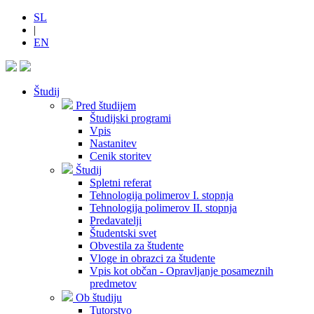
SL
|
EN
Študij
Pred študijem
Študijski programi
Vpis
Nastanitev
Cenik storitev
Študij
Spletni referat
Tehnologija polimerov I. stopnja
Tehnologija polimerov II. stopnja
Predavatelji
Študentski svet
Obvestila za študente
Vloge in obrazci za študente
Vpis kot občan - Opravljanje posameznih
predmetov
Ob študiju
Tutorstvo