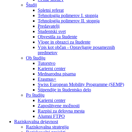
Študij
Spletni referat
Tehnologija polimerov I. stopnja
Tehnologija polimerov II. stopnja
Predavatelji
Študentski svet
Obvestila za študente
Vloge in obrazci za študente
Vpis kot občan - Opravljanje posameznih
predmetov
Ob študiju
Tutorstvo
Karierni center
Mednarodna pisarna
Erasmus+
Swiss European Mobility Programme (SEMP)
Štipendije in študentsko delo
Po študiju
Karierni center
Zaposlitvene možnosti
Razpisi za delovna mesta
Alumni FTPO
Raziskovalna dejavnost
Raziskovalna strategija