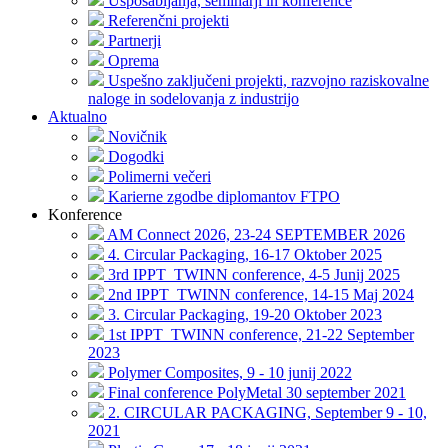
Usposabljanja, seminarji in konference
Referenčni projekti
Partnerji
Oprema
Uspešno zaključeni projekti, razvojno raziskovalne
naloge in sodelovanja z industrijo
Aktualno
Novičnik
Dogodki
Polimerni večeri
Karierne zgodbe diplomantov FTPO
Konference
AM Connect 2026, 23-24 SEPTEMBER 2026
4. Circular Packaging, 16-17 Oktober 2025
3rd IPPT_TWINN conference, 4-5 Junij 2025
2nd IPPT_TWINN conference, 14-15 Maj 2024
3. Circular Packaging, 19-20 Oktober 2023
1st IPPT_TWINN conference, 21-22 September
2023
Polymer Composites, 9 - 10 junij 2022
Final conference PolyMetal 30 september 2021
2. CIRCULAR PACKAGING, September 9 - 10,
2021