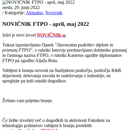
sreda, 29. junij 2022
/ Kategorije:
Aktualno
,
Novicnik
NOVIČNIK FTPO - april, maj 2022
Izšel je novi izvod
NOVIČNIK-a
.
Tokrat izpostavljamo članek "
Slavnostna podelitev diplom in
priznanj FTPO
", v rubriki Intervju predstavljamo dobitnike priznanj
in častnega naziva FTPO, v rubriki Karierne zgodbe diplomantov
FTPO pa zgodbo Aljaža Buta.
Vabljeni k branju novosti na študijskem področju, področju R&R
dejavnosti, delovanja zavoda in sodelovanja z industrijo, ne
spreglejte pa tudi ostalih dogodkov.
Želimo vam prijetno branje.
Če želite izvedeti več o dogodkih in aktivnosti Fakultete za
tehnologijo polimerov vabljeni k branju preteklih