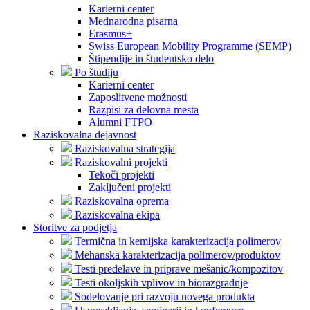
Karierni center
Mednarodna pisarna
Erasmus+
Swiss European Mobility Programme (SEMP)
Štipendije in študentsko delo
Po študiju
Karierni center
Zaposlitvene možnosti
Razpisi za delovna mesta
Alumni FTPO
Raziskovalna dejavnost
Raziskovalna strategija
Raziskovalni projekti
Tekoči projekti
Zaključeni projekti
Raziskovalna oprema
Raziskovalna ekipa
Storitve za podjetja
Termična in kemijska karakterizacija polimerov
Mehanska karakterizacija polimerov/produktov
Testi predelave in priprave mešanic/kompozitov
Testi okoljskih vplivov in biorazgradnje
Sodelovanje pri razvoju novega produkta