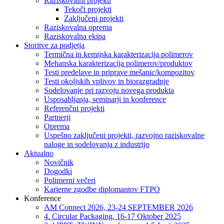
Raziskovalni projekti
Tekoči projekti
Zaključeni projekti
Raziskovalna oprema
Raziskovalna ekipa
Storitve za podjetja
Termična in kemijska karakterizacija polimerov
Mehanska karakterizacija polimerov/produktov
Testi predelave in priprave mešanic/kompozitov
Testi okoljskih vplivov in biorazgradnje
Sodelovanje pri razvoju novega produkta
Usposabljanja, seminarji in konference
Referenčni projekti
Partnerji
Oprema
Uspešno zaključeni projekti, razvojno raziskovalne
naloge in sodelovanja z industrijo
Aktualno
Novičnik
Dogodki
Polimerni večeri
Karierne zgodbe diplomantov FTPO
Konference
AM Connect 2026, 23-24 SEPTEMBER 2026
4. Circular Packaging, 16-17 Oktober 2025