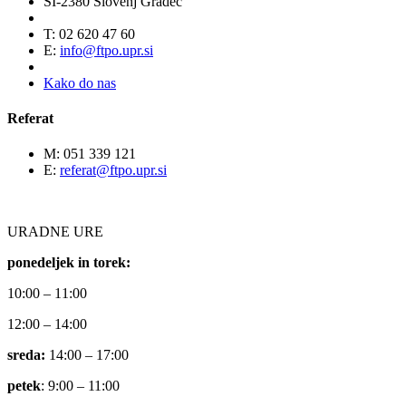
SI-2380 Slovenj Gradec
T: 02 620 47 60
E:
info@ftpo.upr.si
Kako do nas
Referat
M: 051 339 121
E:
referat@ftpo.upr.si
URADNE URE
ponedeljek in torek:
10:00 – 11:00
12:00 – 14:00
sreda:
14:00 – 17:00
petek
: 9:00 – 11:00