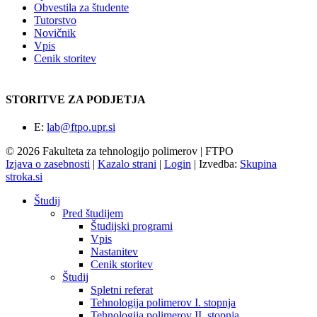
Obvestila za študente
Tutorstvo
Novičnik
Vpis
Cenik storitev
STORITVE ZA PODJETJA
E:
lab@ftpo.upr.si
© 2026 Fakulteta za tehnologijo polimerov | FTPO
Izjava o zasebnosti
|
Kazalo strani
|
Login
|
Izvedba:
Skupina
stroka.si
Študij
Pred študijem
Študijski programi
Vpis
Nastanitev
Cenik storitev
Študij
Spletni referat
Tehnologija polimerov I. stopnja
Tehnologija polimerov II. stopnja