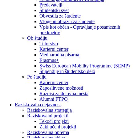
Predavatelji
Študentski svet
Obvestila za študente
Vloge in obrazci za študente
Vpis kot občan - Opravljanje posameznih
predmetov
Ob študiju
Tutorstvo
Karierni center
Mednarodna pisarna
Erasmus+
Swiss European Mobility Programme (SEMP)
Štipendije in študentsko delo
Po študiju
Karierni center
Zaposlitvene možnosti
Razpisi za delovna mesta
Alumni FTPO
Raziskovalna dejavnost
Raziskovalna strategija
Raziskovalni projekti
Tekoči projekti
Zaključeni projekti
Raziskovalna oprema
Raziskovalna ekipa