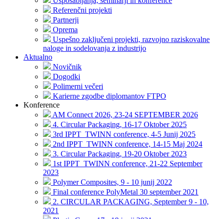
Usposabljanja, seminarji in konference
Referenčni projekti
Partnerji
Oprema
Uspešno zaključeni projekti, razvojno raziskovalne
naloge in sodelovanja z industrijo
Aktualno
Novičnik
Dogodki
Polimerni večeri
Karierne zgodbe diplomantov FTPO
Konference
AM Connect 2026, 23-24 SEPTEMBER 2026
4. Circular Packaging, 16-17 Oktober 2025
3rd IPPT_TWINN conference, 4-5 Junij 2025
2nd IPPT_TWINN conference, 14-15 Maj 2024
3. Circular Packaging, 19-20 Oktober 2023
1st IPPT_TWINN conference, 21-22 September
2023
Polymer Composites, 9 - 10 junij 2022
Final conference PolyMetal 30 september 2021
2. CIRCULAR PACKAGING, September 9 - 10,
2021