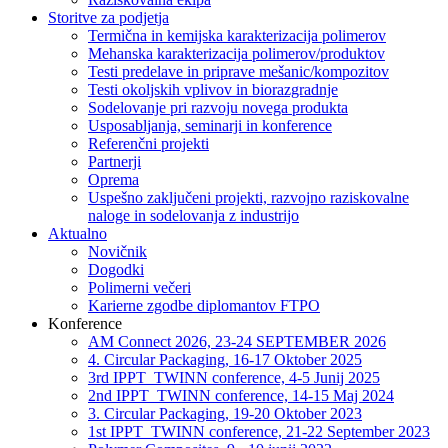
Storitve za podjetja
Termična in kemijska karakterizacija polimerov
Mehanska karakterizacija polimerov/produktov
Testi predelave in priprave mešanic/kompozitov
Testi okoljskih vplivov in biorazgradnje
Sodelovanje pri razvoju novega produkta
Usposabljanja, seminarji in konference
Referenčni projekti
Partnerji
Oprema
Uspešno zaključeni projekti, razvojno raziskovalne
naloge in sodelovanja z industrijo
Aktualno
Novičnik
Dogodki
Polimerni večeri
Karierne zgodbe diplomantov FTPO
Konference
AM Connect 2026, 23-24 SEPTEMBER 2026
4. Circular Packaging, 16-17 Oktober 2025
3rd IPPT_TWINN conference, 4-5 Junij 2025
2nd IPPT_TWINN conference, 14-15 Maj 2024
3. Circular Packaging, 19-20 Oktober 2023
1st IPPT_TWINN conference, 21-22 September 2023