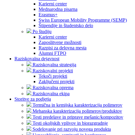
Karierni center
Mednarodna pisarna
Erasmus+
Swiss European Mobility Programme (SEMP)
Štipendije in študentsko delo
Po študiju
Karierni center
Zaposlitvene možnosti
Razpisi za delovna mesta
Alumni FTPO
Raziskovalna dejavnost
Raziskovalna strategija
Raziskovalni projekti
Tekoči projekti
Zaključeni projekti
Raziskovalna oprema
Raziskovalna ekipa
Storitve za podjetja
Termična in kemijska karakterizacija polimerov
Mehanska karakterizacija polimerov/produktov
Testi predelave in priprave mešanic/kompozitov
Testi okoljskih vplivov in biorazgradnje
Sodelovanje pri razvoju novega produkta