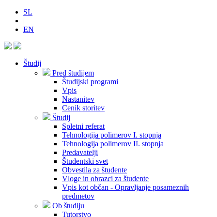
SL
|
EN
Študij
Pred študijem
Študijski programi
Vpis
Nastanitev
Cenik storitev
Študij
Spletni referat
Tehnologija polimerov I. stopnja
Tehnologija polimerov II. stopnja
Predavatelji
Študentski svet
Obvestila za študente
Vloge in obrazci za študente
Vpis kot občan - Opravljanje posameznih
predmetov
Ob študiju
Tutorstvo