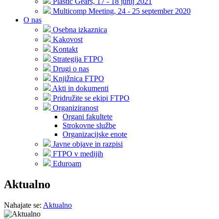
Plastic Gears, 17 - 18 junij 2021
Multicomp Meeting, 24 - 25 september 2020
O nas
Osebna izkaznica
Kakovost
Kontakt
Strategija FTPO
Drugi o nas
Knjižnica FTPO
Akti in dokumenti
Pridružite se ekipi FTPO
Organiziranost
Organi fakultete
Strokovne službe
Organizacijske enote
Javne objave in razpisi
FTPO v medijih
Eduroam
Aktualno
Nahajate se:
Aktualno