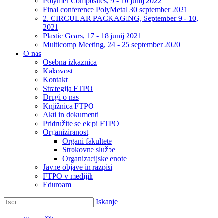
Polymer Composites, 9 - 10 junij 2022
Final conference PolyMetal 30 september 2021
2. CIRCULAR PACKAGING, September 9 - 10,
2021
Plastic Gears, 17 - 18 junij 2021
Multicomp Meeting, 24 - 25 september 2020
O nas
Osebna izkaznica
Kakovost
Kontakt
Strategija FTPO
Drugi o nas
Knjižnica FTPO
Akti in dokumenti
Pridružite se ekipi FTPO
Organiziranost
Organi fakultete
Strokovne službe
Organizacijske enote
Javne objave in razpisi
FTPO v medijih
Eduroam
Iskanje