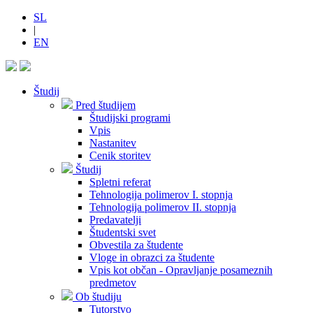
SL
|
EN
Študij
Pred študijem
Študijski programi
Vpis
Nastanitev
Cenik storitev
Študij
Spletni referat
Tehnologija polimerov I. stopnja
Tehnologija polimerov II. stopnja
Predavatelji
Študentski svet
Obvestila za študente
Vloge in obrazci za študente
Vpis kot občan - Opravljanje posameznih
predmetov
Ob študiju
Tutorstvo