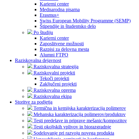
Karierni center
Mednarodna pisarna
Erasmus+
Swiss European Mobility Programme (SEMP)
Štipendije in študentsko delo
Po študiju
Karierni center
Zaposlitvene možnosti
Razpisi za delovna mesta
Alumni FTPO
Raziskovalna dejavnost
Raziskovalna strategija
Raziskovalni projekti
Tekoči projekti
Zaključeni projekti
Raziskovalna oprema
Raziskovalna ekipa
Storitve za podjetja
Termična in kemijska karakterizacija polimerov
Mehanska karakterizacija polimerov/produktov
Testi predelave in priprave mešanic/kompozitov
Testi okoljskih vplivov in biorazgradnje
Sodelovanje pri razvoju novega produkta