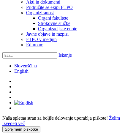
Akti in dokumenti
Pridružite se ekipi FTPO
Organiziranost
Organi fakultete
Strokovne službe
Organizacijske enote
Javne objave in razpisi
FTPO v medijih
Eduroam
Iskanje
Slovenščina
English
Naša spletna stran za boljše delovanje uporablja piškote!
Želim
izvedeti več
Sprejmem piškotke