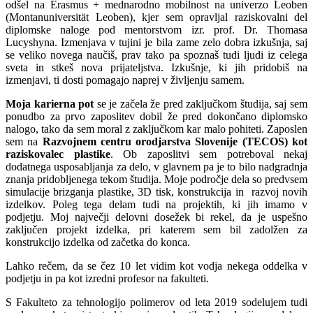
odšel na Erasmus + mednarodno mobilnost na univerzo Leoben
(Montanuniversität Leoben), kjer sem opravljal raziskovalni del
diplomske naloge pod mentorstvom izr. prof. Dr. Thomasa
Lucyshyna. Izmenjava v tujini je bila zame zelo dobra izkušnja, saj
se veliko novega naučiš, prav tako pa spoznaš tudi ljudi iz celega
sveta in stkeš nova prijateljstva. Izkušnje, ki jih pridobiš na
izmenjavi, ti dosti pomagajo naprej v življenju samem.
Moja karierna pot
se je začela že pred zaključkom študija, saj sem
ponudbo za prvo zaposlitev dobil že pred dokončano diplomsko
nalogo, tako da sem moral z zaključkom kar malo pohiteti. Zaposlen
sem na
Razvojnem centru orodjarstva Slovenije (TECOS) kot
raziskovalec plastike
. Ob zaposlitvi sem potreboval nekaj
dodatnega usposabljanja za delo, v glavnem pa je to bilo nadgradnja
znanja pridobljenega tekom študija. Moje področje dela so predvsem
simulacije brizganja plastike, 3D tisk, konstrukcija in razvoj novih
izdelkov. Poleg tega delam tudi na projektih, ki jih imamo v
podjetju. Moj največji delovni dosežek bi rekel, da je uspešno
zaključen projekt izdelka, pri katerem sem bil zadolžen za
konstrukcijo izdelka od začetka do konca.
Lahko rečem, da se čez 10 let vidim kot vodja nekega oddelka v
podjetju in pa kot izredni profesor na fakulteti.
S Fakulteto za tehnologijo polimerov od leta 2019 sodelujem tudi