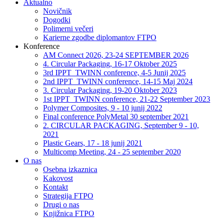
Aktualno
Novičnik
Dogodki
Polimerni večeri
Karierne zgodbe diplomantov FTPO
Konference
AM Connect 2026, 23-24 SEPTEMBER 2026
4. Circular Packaging, 16-17 Oktober 2025
3rd IPPT_TWINN conference, 4-5 Junij 2025
2nd IPPT_TWINN conference, 14-15 Maj 2024
3. Circular Packaging, 19-20 Oktober 2023
1st IPPT_TWINN conference, 21-22 September 2023
Polymer Composites, 9 - 10 junij 2022
Final conference PolyMetal 30 september 2021
2. CIRCULAR PACKAGING, September 9 - 10,
2021
Plastic Gears, 17 - 18 junij 2021
Multicomp Meeting, 24 - 25 september 2020
O nas
Osebna izkaznica
Kakovost
Kontakt
Strategija FTPO
Drugi o nas
Knjižnica FTPO