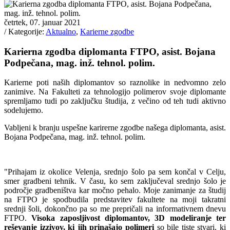
četrtek, 07. januar 2021
/ Kategorije:
Aktualno
,
Karierne zgodbe
Karierna zgodba diplomanta FTPO, asist. Bojana
Podpečana, mag. inž. tehnol. polim.
Karierne poti naših diplomantov so raznolike in nedvomno zelo
zanimive. Na Fakulteti za tehnologijo polimerov svoje diplomante
spremljamo tudi po zaključku študija, z večino od teh tudi aktivno
sodelujemo.
Vabljeni k branju uspešne karirerne zgodbe našega diplomanta, asist.
Bojana Podpečana, mag. inž. tehnol. polim.
"Prihajam iz okolice Velenja, srednjo šolo pa sem končal v Celju,
smer gradbeni tehnik. V času, ko sem zaključeval srednjo šolo je
področje gradbeništva kar močno pehalo. Moje zanimanje za študij
na FTPO je spodbudila predstavitev fakultete na moji takratni
srednji šoli, dokončno pa so me prepričali na informativnem dnevu
FTPO.
Visoka zaposljivost diplomantov, 3D modeliranje ter
reševanje izzivov, ki jih prinašajo polimeri
so bile tiste stvari, ki