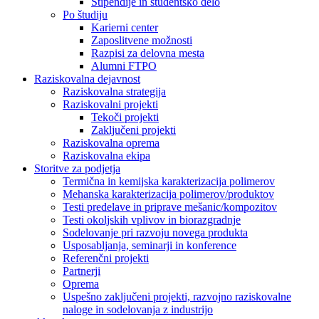
Štipendije in študentsko delo
Po študiju
Karierni center
Zaposlitvene možnosti
Razpisi za delovna mesta
Alumni FTPO
Raziskovalna dejavnost
Raziskovalna strategija
Raziskovalni projekti
Tekoči projekti
Zaključeni projekti
Raziskovalna oprema
Raziskovalna ekipa
Storitve za podjetja
Termična in kemijska karakterizacija polimerov
Mehanska karakterizacija polimerov/produktov
Testi predelave in priprave mešanic/kompozitov
Testi okoljskih vplivov in biorazgradnje
Sodelovanje pri razvoju novega produkta
Usposabljanja, seminarji in konference
Referenčni projekti
Partnerji
Oprema
Uspešno zaključeni projekti, razvojno raziskovalne
naloge in sodelovanja z industrijo