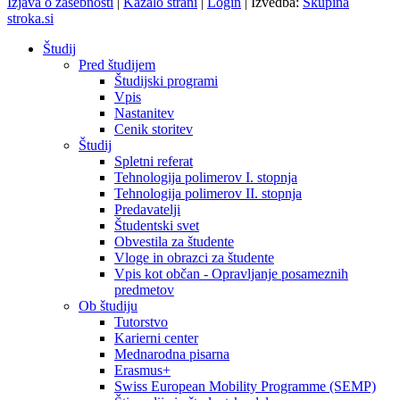
Izjava o zasebnosti
|
Kazalo strani
|
Login
|
Izvedba:
Skupina
stroka.si
Študij
Pred študijem
Študijski programi
Vpis
Nastanitev
Cenik storitev
Študij
Spletni referat
Tehnologija polimerov I. stopnja
Tehnologija polimerov II. stopnja
Predavatelji
Študentski svet
Obvestila za študente
Vloge in obrazci za študente
Vpis kot občan - Opravljanje posameznih
predmetov
Ob študiju
Tutorstvo
Karierni center
Mednarodna pisarna
Erasmus+
Swiss European Mobility Programme (SEMP)