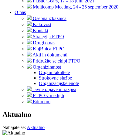
Plastic Gears, 17 - 18 junij 2021
Multicomp Meeting, 24 - 25 september 2020
O nas
Osebna izkaznica
Kakovost
Kontakt
Strategija FTPO
Drugi o nas
Knjižnica FTPO
Akti in dokumenti
Pridružite se ekipi FTPO
Organiziranost
Organi fakultete
Strokovne službe
Organizacijske enote
Javne objave in razpisi
FTPO v medijih
Eduroam
Aktualno
Nahajate se:
Aktualno