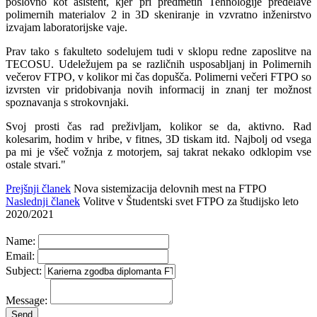
poslovno kot asistent, kjer pri predmetih Tehnologije predelave
polimernih materialov 2 in 3D skeniranje in vzvratno inženirstvo
izvajam laboratorijske vaje.
Prav tako s fakulteto sodelujem tudi v sklopu redne zaposlitve na
TECOSU. Udeležujem pa se različnih usposabljanj in Polimernih
večerov FTPO, v kolikor mi čas dopušča. Polimerni večeri FTPO so
izvrsten vir pridobivanja novih informacij in znanj ter možnost
spoznavanja s strokovnjaki.
Svoj prosti čas rad preživljam, kolikor se da, aktivno. Rad
kolesarim, hodim v hribe, v fitnes, 3D tiskam itd. Najbolj od vsega
pa mi je všeč vožnja z motorjem, saj takrat nekako odklopim vse
ostale stvari."
Prejšnji članek
Nova sistemizacija delovnih mest na FTPO
Naslednji članek
Volitve v Študentski svet FTPO za študijsko leto
2020/2021
Name:
Email:
Subject:
Message: