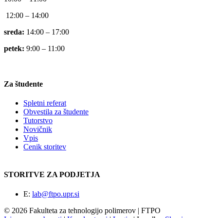
12:00 – 14:00
sreda:
14:00 – 17:00
petek:
9:00 – 11:00
Za študente
Spletni referat
Obvestila za študente
Tutorstvo
Novičnik
Vpis
Cenik storitev
STORITVE ZA PODJETJA
E:
lab@ftpo.upr.si
© 2026 Fakulteta za tehnologijo polimerov | FTPO