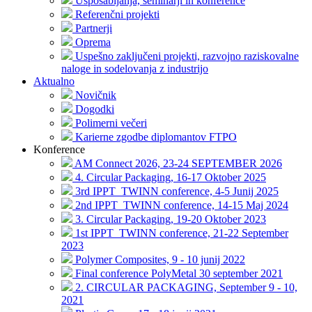
Usposabljanja, seminarji in konference
Referenčni projekti
Partnerji
Oprema
Uspešno zaključeni projekti, razvojno raziskovalne
naloge in sodelovanja z industrijo
Aktualno
Novičnik
Dogodki
Polimerni večeri
Karierne zgodbe diplomantov FTPO
Konference
AM Connect 2026, 23-24 SEPTEMBER 2026
4. Circular Packaging, 16-17 Oktober 2025
3rd IPPT_TWINN conference, 4-5 Junij 2025
2nd IPPT_TWINN conference, 14-15 Maj 2024
3. Circular Packaging, 19-20 Oktober 2023
1st IPPT_TWINN conference, 21-22 September
2023
Polymer Composites, 9 - 10 junij 2022
Final conference PolyMetal 30 september 2021
2. CIRCULAR PACKAGING, September 9 - 10,
2021