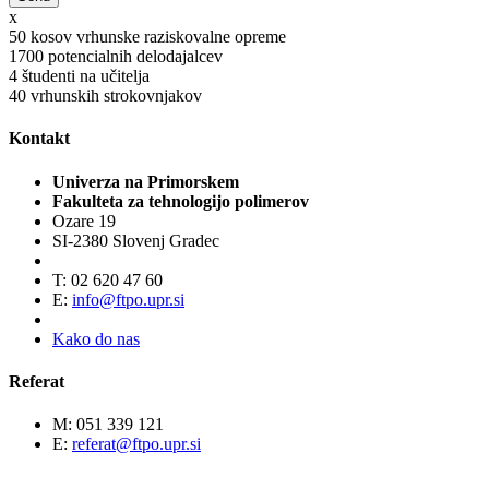
x
50
kosov vrhunske raziskovalne opreme
1700
potencialnih delodajalcev
4
študenti na učitelja
40
vrhunskih strokovnjakov
Kontakt
Univerza na Primorskem
Fakulteta za tehnologijo polimerov
Ozare 19
SI-2380 Slovenj Gradec
T: 02 620 47 60
E:
info@ftpo.upr.si
Kako do nas
Referat
M: 051 339 121
E:
referat@ftpo.upr.si