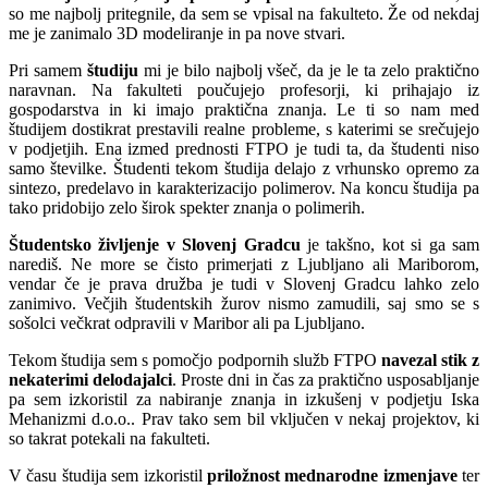
so me najbolj pritegnile, da sem se vpisal na fakulteto. Že od nekdaj
me je zanimalo 3D modeliranje in pa nove stvari.
Pri samem
študiju
mi je bilo najbolj všeč, da je le ta zelo praktično
naravnan. Na fakulteti poučujejo profesorji, ki prihajajo iz
gospodarstva in ki imajo praktična znanja. Le ti so nam med
študijem dostikrat prestavili realne probleme, s katerimi se srečujejo
v podjetjih. Ena izmed prednosti FTPO je tudi ta, da študenti niso
samo številke. Študenti tekom študija delajo z vrhunsko opremo za
sintezo, predelavo in karakterizacijo polimerov. Na koncu študija pa
tako pridobijo zelo širok spekter znanja o polimerih.
Študentsko življenje v Slovenj Gradcu
je takšno, kot si ga sam
narediš. Ne more se čisto primerjati z Ljubljano ali Mariborom,
vendar če je prava družba je tudi v Slovenj Gradcu lahko zelo
zanimivo. Večjih študentskih žurov nismo zamudili, saj smo se s
sošolci večkrat odpravili v Maribor ali pa Ljubljano.
Tekom študija sem s pomočjo podpornih služb FTPO
navezal stik z
nekaterimi delodajalci
. Proste dni in čas za praktično usposabljanje
pa sem izkoristil za nabiranje znanja in izkušenj v podjetju Iska
Mehanizmi d.o.o.. Prav tako sem bil vključen v nekaj projektov, ki
so takrat potekali na fakulteti.
V času študija sem izkoristil
priložnost mednarodne izmenjave
ter