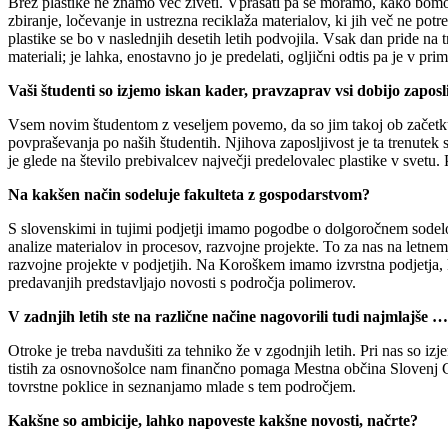
Brez plastike ne znamo več živeti. Vprašati pa se moramo, kako bomo z
zbiranje, ločevanje in ustrezna reciklaža materialov, ki jih več ne pot
plastike se bo v naslednjih desetih letih podvojila. Vsak dan pride na 
materiali; je lahka, enostavno jo je predelati, ogljični odtis pa je v pr
Vaši študenti so izjemo iskan kader, pravzaprav vsi dobijo zapos
Vsem novim študentom z veseljem povemo, da so jim takoj ob začetku
povpraševanja po naših študentih. Njihova zaposljivost je ta trenutek st
je glede na število prebivalcev največji predelovalec plastike v svet
Na kakšen način sodeluje fakulteta z gospodarstvom?
S slovenskimi in tujimi podjetji imamo pogodbe o dolgoročnem sodelo
analize materialov in procesov, razvojne projekte. To za nas na letn
razvojne projekte v podjetjih. Na Koroškem imamo izvrstna podjetja, 
predavanjih predstavljajo novosti s področja polimerov.
V zadnjih letih ste na različne načine nagovorili tudi najmlajše …
Otroke je treba navdušiti za tehniko že v zgodnjih letih. Pri nas so i
tistih za osnovnošolce nam finančno pomaga Mestna občina Slovenj G
tovrstne poklice in seznanjamo mlade s tem področjem.
Kakšne so ambicije, lahko napoveste kakšne novosti, načrte?