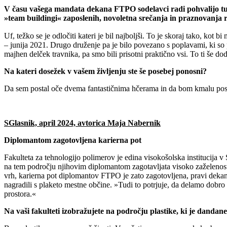
V času vašega mandata dekana FTPO sodelavci radi pohvalijo tu
»team buildingi« zaposlenih, novoletna srečanja in praznovanja roj
Uf, težko se je odločiti kateri je bil najboljši. To je skoraj tako, ko
– junija 2021. Drugo druženje pa je bilo povezano s poplavami, ki so
majhen delček travnika, pa smo bili prisotni praktično vsi. To ti še d
Na kateri dosežek v vašem življenju ste še posebej ponosni?
Da sem postal oče dvema fantastičnima hčerama in da bom kmalu post
SGlasnik, april 2024, avtorica Maja Nabernik
Diplomantom zagotovljena karierna pot
Fakulteta za tehnologijo polimerov je edina visokošolska institucija v
na tem področju njihovim diplomantom zagotavljata visoko zaželenost m
vrh, karierna pot diplomantov FTPO je zato zagotovljena, pravi dekan 
nagradili s plaketo mestne občine. »Tudi to potrjuje, da delamo dobro
prostora.«
Na vaši fakulteti izobražujete na področju plastike, ki je danda