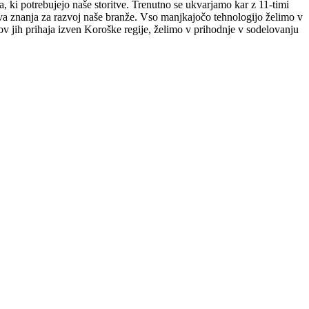
a, ki potrebujejo naše storitve. Trenutno se ukvarjamo kar z 11-timi
ova znanja za razvoj naše branže. Vso manjkajočo tehnologijo želimo v
tkov jih prihaja izven Koroške regije, želimo v prihodnje v sodelovanju