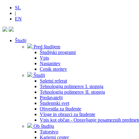
SL
|
EN
Študij
Pred študijem
Študijski programi
Vpis
Nastanitev
Cenik storitev
Študij
Spletni referat
Tehnologija polimerov I. stopnja
Tehnologija polimerov II. stopnja
Predavatelji
Študentski svet
Obvestila za študente
Vloge in obrazci za študente
Vpis kot občan - Opravljanje posameznih predmet
Ob študiju
Tutorstvo
Karierni center