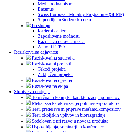
Mednarodna pisarna
Erasmus+
Swiss European Mobility Programme (SEMP)
Štipendije in študentsko delo
Po študiju
Karierni center
Zaposlitvene možnosti
Razpisi za delovna mesta
Alumni FTPO
Raziskovalna dejavnost
Raziskovalna strategija
Raziskovalni projekti
Tekoči projekti
Zaključeni projekti
Raziskovalna oprema
Raziskovalna ekipa
Storitve za podjetja
Termična in kemijska karakterizacija polimerov
Mehanska karakterizacija polimerov/produktov
Testi predelave in priprave mešanic/kompozitov
Testi okoljskih vplivov in biorazgradnje
Sodelovanje pri razvoju novega produkta
Usposabljanja, seminarji in konference