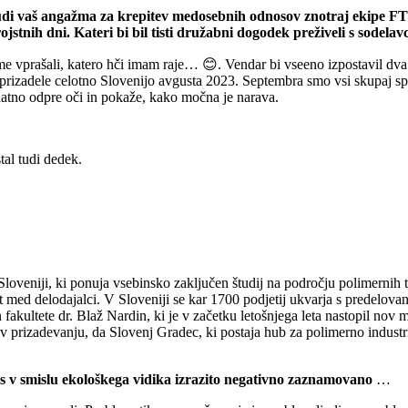
di vaš angažma za krepitev medosebnih odnosov znotraj ekipe FT
stnih dni. Kateri bi bil tisti družabni dogodek preživeli s sodelavci
t bi me vprašali, katero hči imam raje… 😊. Vendar bi vseeno izpostavil d
 prizadele celotno Slovenijo avgusta 2023. Septembra smo vsi skupaj s
odatno odpre oči in pokaže, kako močna je narava.
al tudi dedek.
 Sloveniji, ki ponuja vsebinsko zaključen študij na področju polimernih 
ed delodajalci. V Sloveniji se kar 1700 podjetij ukvarja s predelovanj
fakultete dr. Blaž Nardin, ki je v začetku letošnjega leta nastopil nov 
 v prizadevanju, da Slovenj Gradec, ki postaja hub za polimerno indust
nes v smislu ekološkega vidika izrazito negativno zaznamovano
…