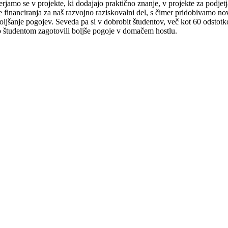
erjamo se v projekte, ki dodajajo praktično znanje, v projekte za podjetj
 financiranja za naš razvojno raziskovalni del, s čimer pridobivamo n
izboljšanje pogojev. Seveda pa si v dobrobit študentov, več kot 60 odsto
o študentom zagotovili boljše pogoje v domačem hostlu.