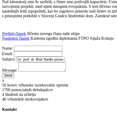
Naš laboratorij smo še razširili, s čimer smo podvojili kapacitete. Usm
razvojnimi projekti, med njimi mnogimi evropskimi. S tem iščemo vire
naslednjih letih izpopolnili, kar bo zagotovo prineslo tudi širitev in 
s pristojnimi pridobiti v Slovenj Gradcu študentski dom. Zaenkrat sm
Prejšnji članek
Iščemo novega člana naše ekipe
Naslednji članek
Karierna zgodba diplomanta FTPO Aljaža Kolarja
Name:
Email:
Subject:
Message:
x
50
kosov vrhunske raziskovalne opreme
1700
potencialnih delodajalcev
4
študenti na učitelja
40
vrhunskih strokovnjakov
Kontakt