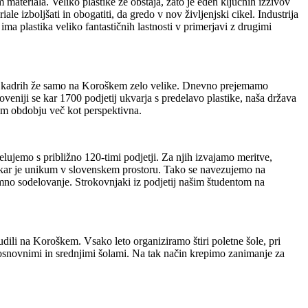
ateriala. Veliko plastike že obstaja, zato je eden ključnih izzivov
e izboljšati in obogatiti, da gredo v nov življenjski cikel. Industrija
ima plastika veliko fantastičnih lastnosti v primerjavi z drugimi
nih kadrih že samo na Koroškem zelo velike. Dnevno prejemamo
loveniji se kar 1700 podjetij ukvarja s predelavo plastike, naša država
gem obdobju več kot perspektivna.
ujemo s približno 120-timi podjetji. Za njih izvajamo meritve,
v, kar je unikum v slovenskem prostoru. Tako se navezujemo na
emno sodelovanje. Strokovnjaki iz podjetij našim študentom na
udili na Koroškem. Vsako leto organiziramo štiri poletne šole, pri
snovnimi in srednjimi šolami. Na tak način krepimo zanimanje za