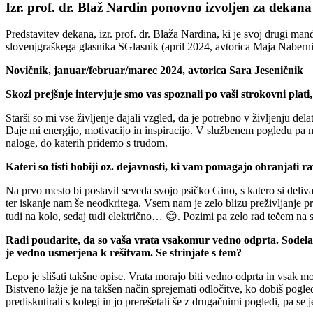
Izr. prof. dr. Blaž Nardin ponovno izvoljen za deka
Predstavitev dekana, izr. prof. dr. Blaža Nardina, ki je svoj drugi manda
slovenjgraškega glasnika SGlasnik (april 2024, avtorica Maja Nabernik) 
Novičnik, januar/februar/marec 2024, avtorica Sara Jeseničnik
Skozi prejšnje intervjuje smo vas spoznali po vaši strokovni plati, 
Starši so mi vse življenje dajali vzgled, da je potrebno v življenju d
Daje mi energijo, motivacijo in inspiracijo. V službenem pogledu pa m
naloge, do katerih pridemo s trudom.
Kateri so tisti hobiji oz. dejavnosti, ki vam pomagajo ohranjati
Na prvo mesto bi postavil seveda svojo psičko Gino, s katero si deliva 
ter iskanje nam še neodkritega. Vsem nam je zelo blizu preživljanje p
tudi na kolo, sedaj tudi električno… 😊. Pozimi pa zelo rad tečem na s
Radi poudarite, da so vaša vrata vsakomur vedno odprta. Sodela
je vedno usmerjena k rešitvam. Se strinjate s tem?
Lepo je slišati takšne opise. Vrata morajo biti vedno odprta in vsak 
Bistveno lažje je na takšen način sprejemati odločitve, ko dobiš pogled
prediskutirali s kolegi in jo prerešetali še z drugačnimi pogledi, pa s