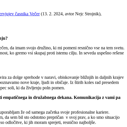
tervjujev časnika Večer
(13. 2. 2024, avtor Nejc Strojnik),
enju?
 srečen, da imam svojo družino, ki mi pomeni resnično vse na tem svetu.
ost, ko gremo vsi skupaj proti istemu cilju. In seveda uspešno rešene
vira za dolge sprehode v naravi, obiskovanje bližnjih in daljnih krajev
oznavamo nove kraje, ljudi in običaje. Iz štirih koles rad presedem
pec soli, ki da življenju poln pomen.
rati empatičnega in družabnega dekana. Komunikacija z vami pa
 uporabljam že od samega začetka svoje profesionalne kariere.
em, da sem bil sto odstotno prepričan v svoj prav, a ko smo situacijo
 so odločitve, ki jih moram sprejeti, resnično najboljše.