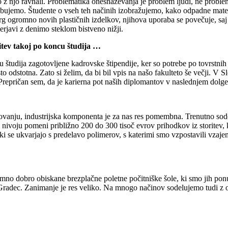
 njo ravnali. Problematika onesnaževanja je problem ljudi, ne problem m
rebujemo. Študente o vseh teh načinih izobražujemo, kako odpadne material
trg ogromno novih plastičnih izdelkov, njihova uporaba se povečuje, saj 
imerjavi z denimo steklom bistveno nižji.
litev takoj po koncu študija …
 študija zagotovljene kadrovske štipendije, ker so potrebe po tovrst
o odstotna. Zato si želim, da bi bil vpis na našo fakulteto še večji. V S
u. Prepričan sem, da je karierna pot naših diplomantov v naslednjem dol
vanju, industrijska komponenta je za nas res pomembna. Trenutno sodel
em nivoju pomeni približno 200 do 300 tisoč evrov prihodkov iz storite
ki se ukvarjajo s predelavo polimerov, s katerimi smo vzpostavili vzaj
zjemno dobro obiskane brezplačne poletne počitniške šole, ki smo jih pon
radec. Zanimanje je res veliko. Na mnogo načinov sodelujemo tudi z o