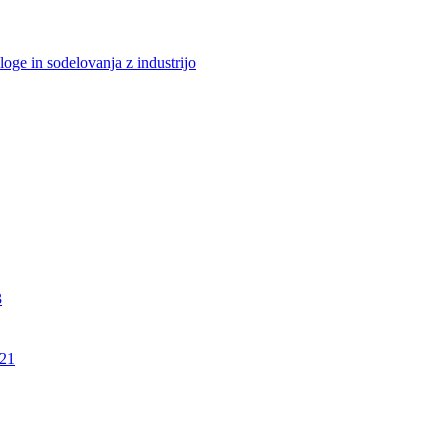
loge in sodelovanja z industrijo
3
21