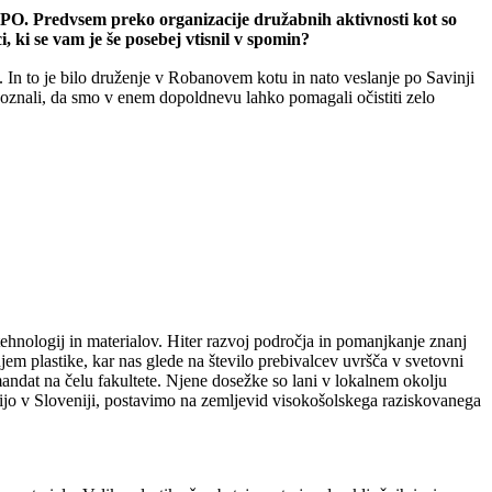
PO. Predvsem preko organizacije družabnih aktivnosti kot so
, ki se vam je še posebej vtisnil v spomin?
va. In to je bilo druženje v Robanovem kotu in nato veslanje po Savinji
poznali, da smo v enem dopoldnevu lahko pomagali očistiti zelo
tehnologij in materialov. Hiter razvoj področja in pomanjkanje znanj
em plastike, kar nas glede na število prebivalcev uvršča v svetovni
mandat na čelu fakultete. Njene dosežke so lani v lokalnem okolju
rijo v Sloveniji, postavimo na zemljevid visokošolskega raziskovanega