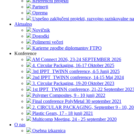
Referenčni projekti
Partnerji
Oprema
Uspešno zaključeni projekti, razvojno raziskovalne na
Aktualno
Novičnik
Dogodki
Polimerni večeri
Karierne zgodbe diplomantov FTPO
Konference
AM Connect 2026, 23-24 SEPTEMBER 2026
4. Circular Packaging, 16-17 Oktober 2025
3rd IPPT_TWINN conference, 4-5 Junij 2025
2nd IPPT_TWINN conference, 14-15 Maj 2024
3. Circular Packaging, 19-20 Oktober 2023
1st IPPT_TWINN conference, 21-22 September 202
Polymer Composites, 9 - 10 junij 2022
Final conference PolyMetal 30 september 2021
2. CIRCULAR PACKAGING, September 9 - 10, 20
Plastic Gears, 17 - 18 junij 2021
Multicomp Meeting, 24 - 25 september 2020
O nas
Osebna izkaznica