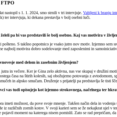
na FTPO
t nastopil s 1. 1. 2024, smo strnili v tri intervjuje.
Vabljeni k branju in
ter intervjuja, ki dekana prestavlja v bolj osebni luči.
želeli pa bi vas predstavili še bolj osebno.
Kaj vas motivira v življ
elati pošteno. S takšno popotnico je vsako jutro nov motiv. Izjemno sem
e najbolj motivira dobro sodelovanje med zaposlenimi in samoiniciativn
 ravnovesje med delom in zasebnim življenjem?
jutra in večere. Ker je Gina zelo aktivna, nas vse skupaj v družini moti
rostega časa na štirih kolesih, saj obožujemo potovanja z avtodomom, sp
mučeh in alpsko smučam. Druženje s prijatelji pa predstavlja še tisti šče
vci vas tudi opisujejo kot izjemno strokovnega, načelnega ter hk
mora imeti možnost, da pove svoje mnenje. Takšen način dela in vodenja
e iz različnih zornih kotov. V svoji karieri sem se že nekajkrat ujel v t
e je pojavil moment na katerega nisem pomislil. Zato se rad prepričam, da