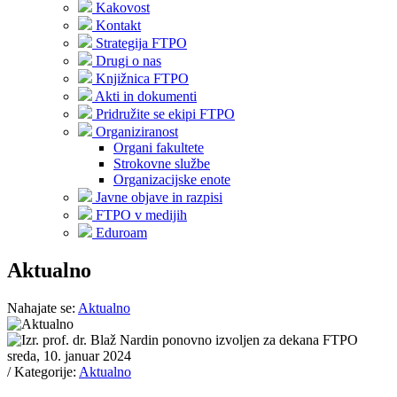
Kakovost
Kontakt
Strategija FTPO
Drugi o nas
Knjižnica FTPO
Akti in dokumenti
Pridružite se ekipi FTPO
Organiziranost
Organi fakultete
Strokovne službe
Organizacijske enote
Javne objave in razpisi
FTPO v medijih
Eduroam
Aktualno
Nahajate se:
Aktualno
sreda, 10. januar 2024
/ Kategorije:
Aktualno