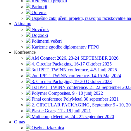
Referenčni projekti
Partnerji
Oprema
Uspešno zaključeni projekti, razvojno raziskovalne na
Aktualno
Novičnik
Dogodki
Polimerni večeri
Karierne zgodbe diplomantov FTPO
Konference
AM Connect 2026, 23-24 SEPTEMBER 2026
4. Circular Packaging, 16-17 Oktober 2025
3rd IPPT_TWINN conference, 4-5 Junij 2025
2nd IPPT_TWINN conference, 14-15 Maj 2024
3. Circular Packaging, 19-20 Oktober 2023
1st IPPT_TWINN conference, 21-22 September 202
Polymer Composites, 9 - 10 junij 2022
Final conference PolyMetal 30 september 2021
2. CIRCULAR PACKAGING, September 9 - 10, 20
Plastic Gears, 17 - 18 junij 2021
Multicomp Meeting, 24 - 25 september 2020
O nas
Osebna izkaznica