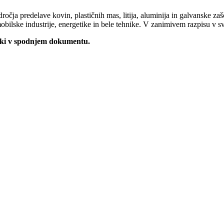
ročja predelave kovin, plastičnih mas, litija, aluminija in galvanske za
mobilske industrije, energetike in bele tehnike. V zanimivem razpisu v 
onki v spodnjem dokumentu.