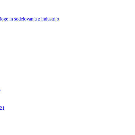
loge in sodelovanja z industrijo
3
21