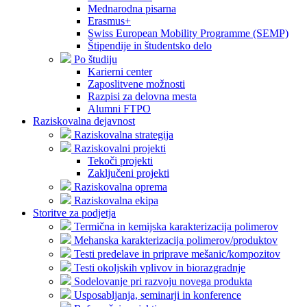
Mednarodna pisarna
Erasmus+
Swiss European Mobility Programme (SEMP)
Štipendije in študentsko delo
Po študiju
Karierni center
Zaposlitvene možnosti
Razpisi za delovna mesta
Alumni FTPO
Raziskovalna dejavnost
Raziskovalna strategija
Raziskovalni projekti
Tekoči projekti
Zaključeni projekti
Raziskovalna oprema
Raziskovalna ekipa
Storitve za podjetja
Termična in kemijska karakterizacija polimerov
Mehanska karakterizacija polimerov/produktov
Testi predelave in priprave mešanic/kompozitov
Testi okoljskih vplivov in biorazgradnje
Sodelovanje pri razvoju novega produkta
Usposabljanja, seminarji in konference