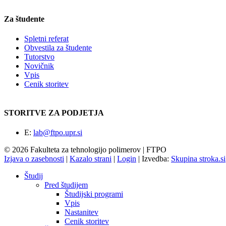
Za študente
Spletni referat
Obvestila za študente
Tutorstvo
Novičnik
Vpis
Cenik storitev
STORITVE ZA PODJETJA
E:
lab@ftpo.upr.si
© 2026 Fakulteta za tehnologijo polimerov | FTPO
Izjava o zasebnosti
|
Kazalo strani
|
Login
|
Izvedba:
Skupina stroka.si
Študij
Pred študijem
Študijski programi
Vpis
Nastanitev
Cenik storitev