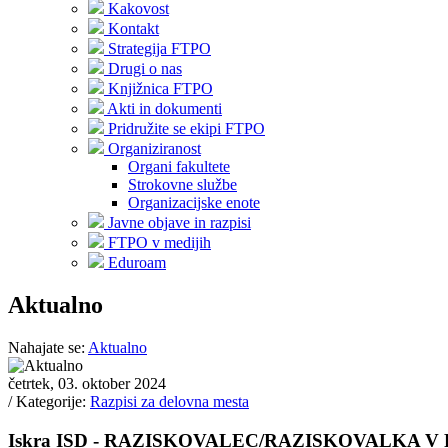
Kakovost
Kontakt
Strategija FTPO
Drugi o nas
Knjižnica FTPO
Akti in dokumenti
Pridružite se ekipi FTPO
Organiziranost
Organi fakultete
Strokovne službe
Organizacijske enote
Javne objave in razpisi
FTPO v medijih
Eduroam
Aktualno
Nahajate se:
Aktualno
četrtek, 03. oktober 2024
/ Kategorije:
Razpisi za delovna mesta
Iskra ISD - RAZISKOVALEC/RAZISKOVALKA