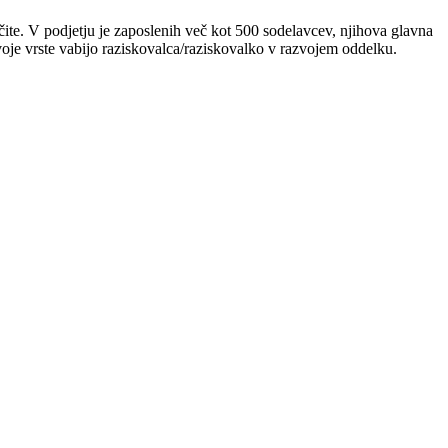
ščite. V podjetju je zaposlenih več kot 500 sodelavcev, njihova glavna
svoje vrste vabijo raziskovalca/raziskovalko v razvojem oddelku.