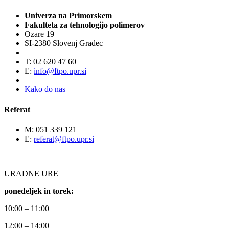
Univerza na Primorskem
Fakulteta za tehnologijo polimerov
Ozare 19
SI-2380 Slovenj Gradec
T: 02 620 47 60
E:
info@ftpo.upr.si
Kako do nas
Referat
M: 051 339 121
E:
referat@ftpo.upr.si
URADNE URE
ponedeljek in torek:
10:00 – 11:00
12:00 – 14:00