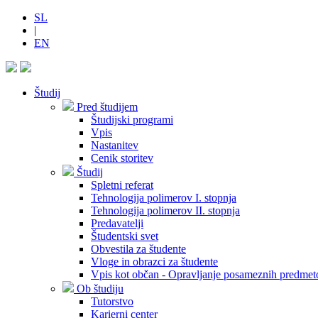
SL
|
EN
Študij
Pred študijem
Študijski programi
Vpis
Nastanitev
Cenik storitev
Študij
Spletni referat
Tehnologija polimerov I. stopnja
Tehnologija polimerov II. stopnja
Predavatelji
Študentski svet
Obvestila za študente
Vloge in obrazci za študente
Vpis kot občan - Opravljanje posameznih predmet
Ob študiju
Tutorstvo
Karierni center