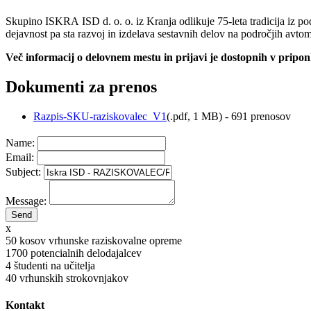
Skupino ISKRA ISD d. o. o. iz Kranja odlikuje 75-leta tradicija iz pod
dejavnost pa sta razvoj in izdelava sestavnih delov na področjih avto
Več informacij o delovnem mestu in prijavi je dostopnih v prip
Dokumenti za prenos
Razpis-SKU-raziskovalec_V1
(
.pdf,
1 MB
) - 691 prenosov
Name:
Email:
Subject:
Message:
x
50
kosov vrhunske raziskovalne opreme
1700
potencialnih delodajalcev
4
študenti na učitelja
40
vrhunskih strokovnjakov
Kontakt