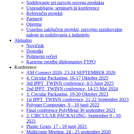
Sodelovanje pri razvoju novega produkta
Usposabljanja, seminarji in konference
Referenčni projekti
Partnerji
Oprema
Uspešno zaključeni projekti, razvojno raziskovalne
naloge in sodelovanja z industrijo
Aktualno
Novičnik
Dogodki
Polimerni večeri
Karierne zgodbe diplomantov FTPO
Konference
AM Connect 2026, 23-24 SEPTEMBER 2026
4. Circular Packaging, 16-17 Oktober 2025
3rd IPPT_TWINN conference, 4-5 Junij 2025
2nd IPPT_TWINN conference, 14-15 Maj 2024
3. Circular Packaging, 19-20 Oktober 2023
1st IPPT_TWINN conference, 21-22 September 2023
Polymer Composites, 9 - 10 junij 2022
Final conference PolyMetal 30 september 2021
2. CIRCULAR PACKAGING, September 9 - 10,
2021
Plastic Gears, 17 - 18 junij 2021
Multicomp Meeting, 24 - 25 september 2020