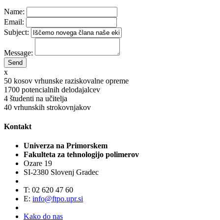
Name:
Email:
Subject:
Message:
x
50
kosov vrhunske raziskovalne opreme
1700
potencialnih delodajalcev
4
študenti na učitelja
40
vrhunskih strokovnjakov
Kontakt
Univerza na Primorskem
Fakulteta za tehnologijo polimerov
Ozare 19
SI-2380 Slovenj Gradec
T: 02 620 47 60
E:
info@ftpo.upr.si
Kako do nas