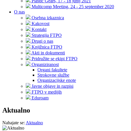
Plastic Gears, 17 - 18 junij 2021
Multicomp Meeting, 24 - 25 september 2020
O nas
Osebna izkaznica
Kakovost
Kontakt
Strategija FTPO
Drugi o nas
Knjižnica FTPO
Akti in dokumenti
Pridružite se ekipi FTPO
Organiziranost
Organi fakultete
Strokovne službe
Organizacijske enote
Javne objave in razpisi
FTPO v medijih
Eduroam
Aktualno
Nahajate se:
Aktualno