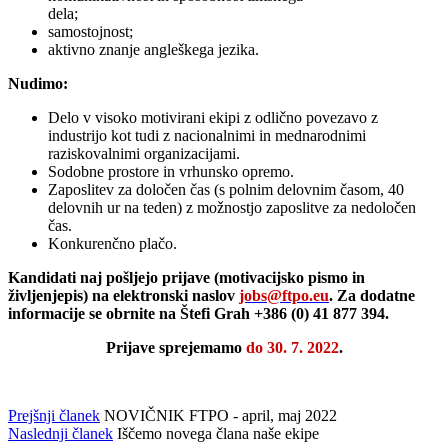
dela;
samostojnost;
aktivno znanje angleškega jezika.
Nudimo:
Delo v visoko motivirani ekipi z odlično povezavo z
industrijo kot tudi z nacionalnimi in mednarodnimi
raziskovalnimi organizacijami.
Sodobne prostore in vrhunsko opremo.
Zaposlitev za določen čas (s polnim delovnim časom, 40
delovnih ur na teden) z možnostjo zaposlitve za nedoločen
čas.
Konkurenčno plačo.
Kandidati naj pošljejo prijave (motivacijsko pismo in
življenjepis) na elektronski naslov
jobs@ftpo.eu
. Za dodatne
informacije se obrnite na Štefi Grah +386 (0) 41 877 394.
Prijave sprejemamo
do 30. 7. 2022
.
Prejšnji članek
NOVIČNIK FTPO - april, maj 2022
Naslednji članek
Iščemo novega člana naše ekipe