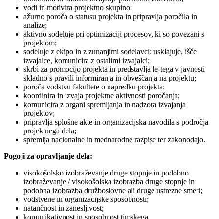
vodi in motivira projektno skupino;
ažurno poroča o statusu projekta in pripravlja poročila in
analize;
aktivno sodeluje pri optimizaciji procesov, ki so povezani s
projektom;
sodeluje z ekipo in z zunanjimi sodelavci: usklajuje, išče
izvajalce, komunicira z ostalimi izvajalci;
skrbi za promocijo projekta in predstavlja le-tega v javnosti
skladno s pravili informiranja in obveščanja na projektu;
poroča vodstvu fakultete o napredku projekta;
koordinira in izvaja projektne aktivnosti poročanja;
komunicira z organi spremljanja in nadzora izvajanja
projektov;
pripravlja splošne akte in organizacijska navodila s področja
projektnega dela;
spremlja nacionalne in mednarodne razpise ter zakonodajo.
Pogoji za opravljanje dela:
visokošolsko izobraževanje druge stopnje in podobno
izobraževanje / visokošolska izobrazba druge stopnje in
podobna izobrazba družboslovne ali druge ustrezne smeri;
vodstvene in organizacijske sposobnosti;
natančnost in zanesljivost;
komunikativnost in sposobnost timskega