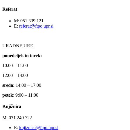
Referat
M: 051 339 121
E:
referat@ftpo.upr.si
URADNE URE
ponedeljek in torek:
10:00 – 11:00
12:00 – 14:00
sreda:
14:00 – 17:00
petek
: 9:00 – 11:00
Knjižnica
M: 031 249 722
E:
knjiznica@ftpo.upr.si