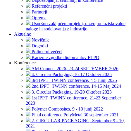
Usposabljanja, seminarji in konference
Referenčni projekti
Partnerji
Oprema
Uspešno zaključeni projekti, razvojno raziskovalne
naloge in sodelovanja z industrijo
Aktualno
Novičnik
Dogodki
Polimerni večeri
Karierne zgodbe diplomantov FTPO
Konference
AM Connect 2026, 23-24 SEPTEMBER 2026
4. Circular Packaging, 16-17 Oktober 2025
3rd IPPT_TWINN conference, 4-5 Junij 2025
2nd IPPT_TWINN conference, 14-15 Maj 2024
3. Circular Packaging, 19-20 Oktober 2023
1st IPPT_TWINN conference, 21-22 September
2023
Polymer Composites, 9 - 10 junij 2022
Final conference PolyMetal 30 september 2021
2. CIRCULAR PACKAGING, September 9 - 10,
2021