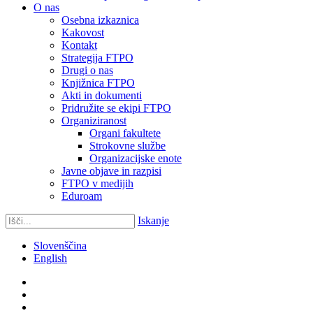
O nas
Osebna izkaznica
Kakovost
Kontakt
Strategija FTPO
Drugi o nas
Knjižnica FTPO
Akti in dokumenti
Pridružite se ekipi FTPO
Organiziranost
Organi fakultete
Strokovne službe
Organizacijske enote
Javne objave in razpisi
FTPO v medijih
Eduroam
Iskanje
Slovenščina
English