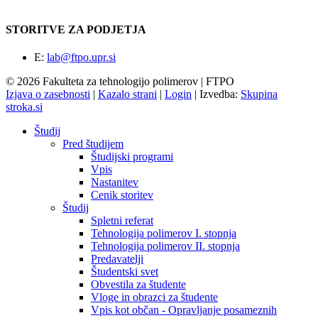
STORITVE ZA PODJETJA
E:
lab@ftpo.upr.si
© 2026 Fakulteta za tehnologijo polimerov | FTPO
Izjava o zasebnosti
|
Kazalo strani
|
Login
|
Izvedba:
Skupina
stroka.si
Študij
Pred študijem
Študijski programi
Vpis
Nastanitev
Cenik storitev
Študij
Spletni referat
Tehnologija polimerov I. stopnja
Tehnologija polimerov II. stopnja
Predavatelji
Študentski svet
Obvestila za študente
Vloge in obrazci za študente
Vpis kot občan - Opravljanje posameznih