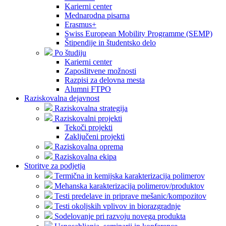
Karierni center
Mednarodna pisarna
Erasmus+
Swiss European Mobility Programme (SEMP)
Štipendije in študentsko delo
Po študiju
Karierni center
Zaposlitvene možnosti
Razpisi za delovna mesta
Alumni FTPO
Raziskovalna dejavnost
Raziskovalna strategija
Raziskovalni projekti
Tekoči projekti
Zaključeni projekti
Raziskovalna oprema
Raziskovalna ekipa
Storitve za podjetja
Termična in kemijska karakterizacija polimerov
Mehanska karakterizacija polimerov/produktov
Testi predelave in priprave mešanic/kompozitov
Testi okoljskih vplivov in biorazgradnje
Sodelovanje pri razvoju novega produkta