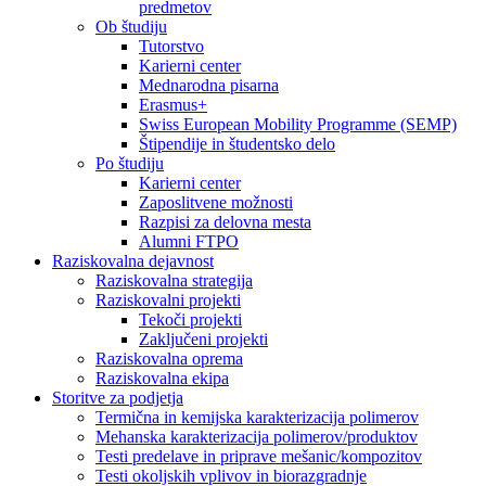
predmetov
Ob študiju
Tutorstvo
Karierni center
Mednarodna pisarna
Erasmus+
Swiss European Mobility Programme (SEMP)
Štipendije in študentsko delo
Po študiju
Karierni center
Zaposlitvene možnosti
Razpisi za delovna mesta
Alumni FTPO
Raziskovalna dejavnost
Raziskovalna strategija
Raziskovalni projekti
Tekoči projekti
Zaključeni projekti
Raziskovalna oprema
Raziskovalna ekipa
Storitve za podjetja
Termična in kemijska karakterizacija polimerov
Mehanska karakterizacija polimerov/produktov
Testi predelave in priprave mešanic/kompozitov
Testi okoljskih vplivov in biorazgradnje