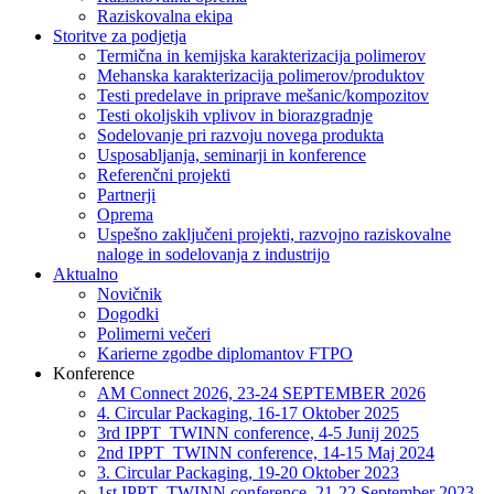
Raziskovalna ekipa
Storitve za podjetja
Termična in kemijska karakterizacija polimerov
Mehanska karakterizacija polimerov/produktov
Testi predelave in priprave mešanic/kompozitov
Testi okoljskih vplivov in biorazgradnje
Sodelovanje pri razvoju novega produkta
Usposabljanja, seminarji in konference
Referenčni projekti
Partnerji
Oprema
Uspešno zaključeni projekti, razvojno raziskovalne
naloge in sodelovanja z industrijo
Aktualno
Novičnik
Dogodki
Polimerni večeri
Karierne zgodbe diplomantov FTPO
Konference
AM Connect 2026, 23-24 SEPTEMBER 2026
4. Circular Packaging, 16-17 Oktober 2025
3rd IPPT_TWINN conference, 4-5 Junij 2025
2nd IPPT_TWINN conference, 14-15 Maj 2024
3. Circular Packaging, 19-20 Oktober 2023
1st IPPT_TWINN conference, 21-22 September 2023