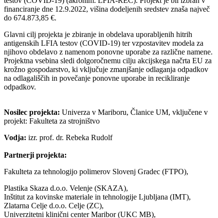
testov (COVID-19) (akronim: LFIA-REC). Projekt je bil izbran v
financiranje dne 12.9.2022, višina dodeljenih sredstev znaša največ
do 674.873,85 €.
Glavni cilj projekta je zbiranje in obdelava uporabljenih hitrih
antigenskih LFIA testov (COVID-19) ter vzpostavitev modela za
njihovo obdelavo z namenom ponovne uporabe za različne namene.
Projektna vsebina sledi dolgoročnemu cilju akcijskega načrta EU za
krožno gospodarstvo, ki vključuje zmanjšanje odlaganja odpadkov
na odlagališčih in povečanje ponovne uporabe in recikliranje
odpadkov.
Nosilec projekta:
Univerza v Mariboru, Članice UM, vključene v
projekt:
Fakulteta za strojništvo
Vodja:
izr. prof. dr. Rebeka Rudolf
Partnerji projekta:
Fakulteta za tehnologijo polimerov Slovenj Gradec (FTPO),
Plastika Skaza d.o.o. Velenje (SKAZA),
Inštitut za kovinske materiale in tehnologije Ljubljana (IMT),
Zlatarna Celje d.o.o. Celje (ZC),
Univerzitetni klinični center Maribor (UKC MB),