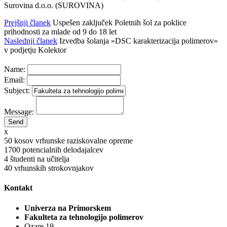
Surovina d.o.o. (SUROVINA)
Prejšnji članek
Uspešen zaključek Poletnih šol za poklice
prihodnosti za mlade od 9 do 18 let
Naslednji članek
Izvedba šolanja »DSC karakterizacija polimerov«
v podjetju Kolektor
Name:
Email:
Subject:
Message:
x
50
kosov vrhunske raziskovalne opreme
1700
potencialnih delodajalcev
4
študenti na učitelja
40
vrhunskih strokovnjakov
Kontakt
Univerza na Primorskem
Fakulteta za tehnologijo polimerov
Ozare 19