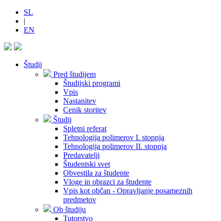
SL
|
EN
Študij
Pred študijem
Študijski programi
Vpis
Nastanitev
Cenik storitev
Študij
Spletni referat
Tehnologija polimerov I. stopnja
Tehnologija polimerov II. stopnja
Predavatelji
Študentski svet
Obvestila za študente
Vloge in obrazci za študente
Vpis kot občan - Opravljanje posameznih
predmetov
Ob študiju
Tutorstvo