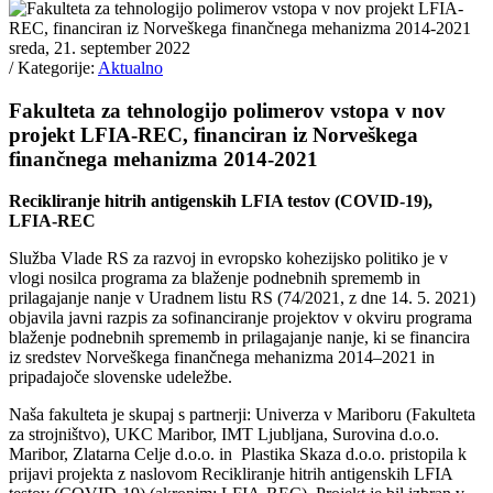
sreda, 21. september 2022
/ Kategorije:
Aktualno
Fakulteta za tehnologijo polimerov vstopa v nov
projekt LFIA-REC, financiran iz Norveškega
finančnega mehanizma 2014-2021
Recikliranje hitrih antigenskih LFIA testov (COVID-19),
LFIA-REC
Služba Vlade RS za razvoj in evropsko kohezijsko politiko je v
vlogi nosilca programa za blaženje podnebnih sprememb in
prilagajanje nanje v Uradnem listu RS (74/2021, z dne 14. 5. 2021)
objavila javni razpis za sofinanciranje projektov v okviru programa
blaženje podnebnih sprememb in prilagajanje nanje, ki se financira
iz sredstev Norveškega finančnega mehanizma 2014–2021 in
pripadajoče slovenske udeležbe.
Naša fakulteta je skupaj s partnerji: Univerza v Mariboru (Fakulteta
za strojništvo), UKC Maribor, IMT Ljubljana, Surovina d.o.o.
Maribor, Zlatarna Celje d.o.o. in Plastika Skaza d.o.o. pristopila k
prijavi projekta z naslovom Recikliranje hitrih antigenskih LFIA