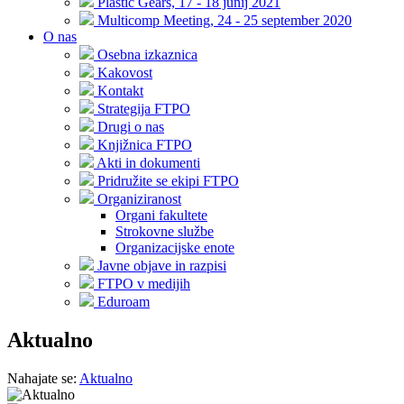
Plastic Gears, 17 - 18 junij 2021
Multicomp Meeting, 24 - 25 september 2020
O nas
Osebna izkaznica
Kakovost
Kontakt
Strategija FTPO
Drugi o nas
Knjižnica FTPO
Akti in dokumenti
Pridružite se ekipi FTPO
Organiziranost
Organi fakultete
Strokovne službe
Organizacijske enote
Javne objave in razpisi
FTPO v medijih
Eduroam
Aktualno
Nahajate se:
Aktualno