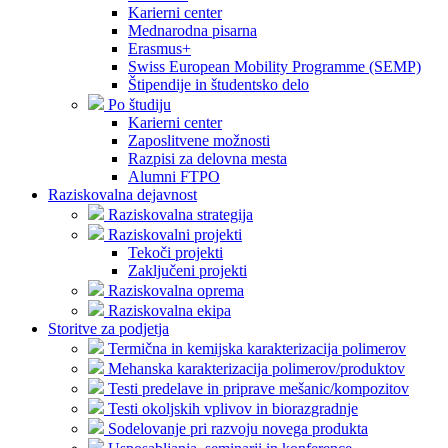
Karierni center
Mednarodna pisarna
Erasmus+
Swiss European Mobility Programme (SEMP)
Štipendije in študentsko delo
Po študiju
Karierni center
Zaposlitvene možnosti
Razpisi za delovna mesta
Alumni FTPO
Raziskovalna dejavnost
Raziskovalna strategija
Raziskovalni projekti
Tekoči projekti
Zaključeni projekti
Raziskovalna oprema
Raziskovalna ekipa
Storitve za podjetja
Termična in kemijska karakterizacija polimerov
Mehanska karakterizacija polimerov/produktov
Testi predelave in priprave mešanic/kompozitov
Testi okoljskih vplivov in biorazgradnje
Sodelovanje pri razvoju novega produkta