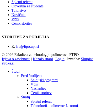
Spletni referat
Obvestila za študente
Tutorstvo
Novičnik
Vpis
Cenik storitev
STORITVE ZA PODJETJA
E:
lab@ftpo.upr.si
© 2026 Fakulteta za tehnologijo polimerov | FTPO
Izjava o zasebnosti
|
Kazalo strani
|
Login
|
Izvedba:
Skupina
stroka.si
Študij
Pred študijem
Študijski programi
Vpis
Nastanitev
Cenik storitev
Študij
Spletni referat
Tehnologija polimerov I. stopnja