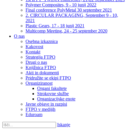
Polymer Composites, 9 - 10 junij 2022
Final conference PolyMetal 30 september 2021
2. CIRCULAR PACKAGING, September 9 - 10,
2021
Plastic Gears, 17 - 18 junij 2021
Multicomp Meeting, 24 - 25 september 2020
O nas
Osebna izkaznica
Kakovost
Kontakt
Strategija FTPO
Drugi o nas
Knjižnica FTPO
Akti in dokumenti
Pridružite se ekipi FTPO
Organiziranost
Organi fakultete
Strokovne službe
Organizacijske enote
Javne objave in razpisi
FTPO v medijih
Eduroam
Iskanje