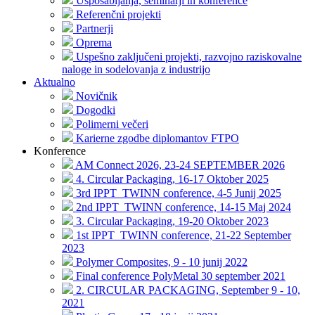
Usposabljanja, seminarji in konference
Referenčni projekti
Partnerji
Oprema
Uspešno zaključeni projekti, razvojno raziskovalne
naloge in sodelovanja z industrijo
Aktualno
Novičnik
Dogodki
Polimerni večeri
Karierne zgodbe diplomantov FTPO
Konference
AM Connect 2026, 23-24 SEPTEMBER 2026
4. Circular Packaging, 16-17 Oktober 2025
3rd IPPT_TWINN conference, 4-5 Junij 2025
2nd IPPT_TWINN conference, 14-15 Maj 2024
3. Circular Packaging, 19-20 Oktober 2023
1st IPPT_TWINN conference, 21-22 September
2023
Polymer Composites, 9 - 10 junij 2022
Final conference PolyMetal 30 september 2021
2. CIRCULAR PACKAGING, September 9 - 10,
2021