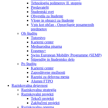
Tehnologija polimerov II. stopnja
Predavatelji
Študentski svet
Obvestila za študente
Vloge in obrazci za študente
Vpis kot občan - Opravljanje posameznih
predmetov
Ob študiju
Tutorstvo
Karierni center
Mednarodna pisarna
Erasmus+
Swiss European Mobility Programme (SEMP)
Štipendije in študentsko delo
Po študiju
Karierni center
Zaposlitvene možnosti
Razpisi za delovna mesta
Alumni FTPO
Raziskovalna dejavnost
Raziskovalna strategija
Raziskovalni projekti
Tekoči projekti
Zaključeni projekti
Raziskovalna oprema