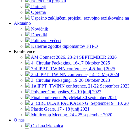
Referenčni projekti
Partnerji
Oprema
Uspešno zaključeni projekti, razvojno raziskovalne na
Aktualno
Novičnik
Dogodki
Polimerni večeri
Karierne zgodbe diplomantov FTPO
Konference
AM Connect 2026, 23-24 SEPTEMBER 2026
4. Circular Packaging, 16-17 Oktober 2025
3rd IPPT_TWINN conference, 4-5 Junij 2025
2nd IPPT_TWINN conference, 14-15 Maj 2024
3. Circular Packaging, 19-20 Oktober 2023
1st IPPT_TWINN conference, 21-22 September 202
Polymer Composites, 9 - 10 junij 2022
Final conference PolyMetal 30 september 2021
2. CIRCULAR PACKAGING, September 9 - 10, 20
Plastic Gears, 17 - 18 junij 2021
Multicomp Meeting, 24 - 25 september 2020
O nas
Osebna izkaznica