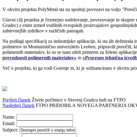
V okviru projekta PolyMetal sta na spodnji povezavi na voljo "Poročili
Glavni cilj projekta je čezmejno sodelovanje, povezovanje in skupne 
Gradec) z enim izmed vodilnih evropskih proizvajalcev gospodinjskih 
zahtevnejših izdelkov v različnih panogah.
Na podlagi specifikacij za industrijske aplikacije, ki sta jih definira
polimerov in Montanistično univerziteto Leoben, pripravili poročili, k
polimernih materialov, ki so se nam zdeli primerni za želene aplikaci
prevodnosti polimernih materialov
«
in
»
Procesno tehnična izvedb
Več o projektu, ki ga vodi Gorenje in, ki je sofinancirano v okviru pr
Prejšnji članek
Živele počitnice v Slovenj Gradcu tudi na FTPO
Naslednji članek
FTPO PRIDOBILA NOVEGA PARTNERJA OK
Name:
Email:
Subject: