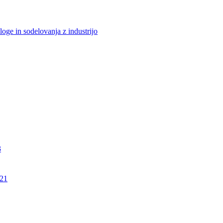
loge in sodelovanja z industrijo
3
21