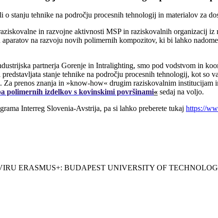
 o stanju tehnike na področju procesnih tehnologij in materialov za dos
raziskovalne in razvojne aktivnosti MSP in raziskovalnih organizacij iz
aparatov na razvoju novih polimernih kompozitov, ki bi lahko nadomesti
la industrijska partnerja Gorenje in Intralighting, smo pod vodstvom in 
i predstavljata stanje tehnike na področju procesnih tehnologij, kot so 
je. Za prenos znanja in »know-how« drugim raziskovalnim institucijam in
a polimernih izdelkov s kovinskimi površinami
«
sedaj na voljo.
ograma Interreg Slovenia-Avstrija, pa si lahko preberete tukaj
https://w
VIRU ERASMUS+: BUDAPEST UNIVERSITY OF TECHNOLO