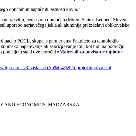
ego optičnih in haptičnih lastnosti kovin."
 manj razvitih, nemestnih območjih (Miren, Stainz, Leoben, Slovenj
l uporabo nerjavečega jekla ali aluminija pri izdelavi oblikovalsko
koordinacijo PCCL, skupaj s partnerjema Fakulteto za tehnologijo
vakuumsko naparevanje ali zabrizgavanje folij kot tudi na področju
 podjetjem sta ti dve poročili
»
Materiali za povišanje toplotne
ww.ftpo.eu/…/Razisk…/Teko%C4%8Di-projekti/polymetal
.
GY AND ECONOMICS, MADŽARSKA