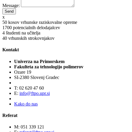
Message:
x
50
kosov vrhunske raziskovalne opreme
1700
potencialnih delodajalcev
4
študenti na učitelja
40
vrhunskih strokovnjakov
Kontakt
Univerza na Primorskem
Fakulteta za tehnologijo polimerov
Ozare 19
SI-2380 Slovenj Gradec
T: 02 620 47 60
E:
info@ftpo.upr.si
Kako do nas
Referat
M: 051 339 121