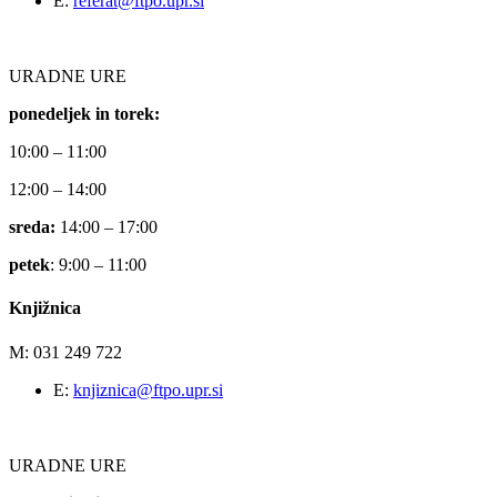
E:
referat@ftpo.upr.si
URADNE URE
ponedeljek in torek:
10:00 – 11:00
12:00 – 14:00
sreda:
14:00 – 17:00
petek
: 9:00 – 11:00
Knjižnica
M: 031 249 722
E:
knjiznica@ftpo.upr.si
URADNE URE