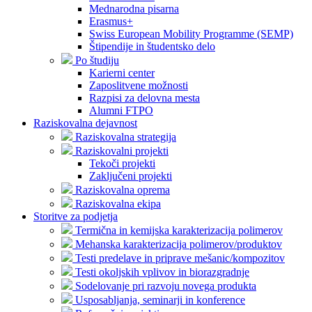
Mednarodna pisarna
Erasmus+
Swiss European Mobility Programme (SEMP)
Štipendije in študentsko delo
Po študiju
Karierni center
Zaposlitvene možnosti
Razpisi za delovna mesta
Alumni FTPO
Raziskovalna dejavnost
Raziskovalna strategija
Raziskovalni projekti
Tekoči projekti
Zaključeni projekti
Raziskovalna oprema
Raziskovalna ekipa
Storitve za podjetja
Termična in kemijska karakterizacija polimerov
Mehanska karakterizacija polimerov/produktov
Testi predelave in priprave mešanic/kompozitov
Testi okoljskih vplivov in biorazgradnje
Sodelovanje pri razvoju novega produkta
Usposabljanja, seminarji in konference