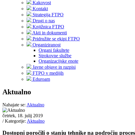
Kakovost
Kontakt
Strategija FTPO
Drugi o nas
Knjižnica FTPO
Akti in dokumenti
Pridružite se ekipi FTPO
Organiziranost
Organi fakultete
Strokovne službe
Organizacijske enote
Javne objave in razpisi
FTPO v medijih
Eduroam
Aktualno
Nahajate se:
Aktualno
četrtek, 18. julij 2019
/ Kategorije:
Aktualno
Dostopni poročili o stanju tehnike na področju proces