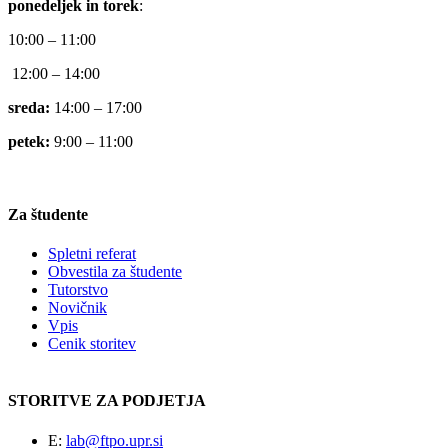
ponedeljek in torek
:
10:00 – 11:00
12:00 – 14:00
sreda:
14:00 – 17:00
petek:
9:00 – 11:00
Za študente
Spletni referat
Obvestila za študente
Tutorstvo
Novičnik
Vpis
Cenik storitev
STORITVE ZA PODJETJA
E:
lab@ftpo.upr.si