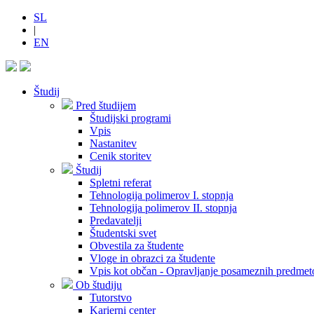
SL
|
EN
Študij
Pred študijem
Študijski programi
Vpis
Nastanitev
Cenik storitev
Študij
Spletni referat
Tehnologija polimerov I. stopnja
Tehnologija polimerov II. stopnja
Predavatelji
Študentski svet
Obvestila za študente
Vloge in obrazci za študente
Vpis kot občan - Opravljanje posameznih predmet
Ob študiju
Tutorstvo
Karierni center