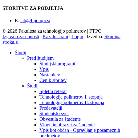
STORITVE ZA PODJETJA
E:
lab@ftpo.upr.si
© 2026 Fakulteta za tehnologijo polimerov | FTPO
Izjava o zasebnosti
|
Kazalo strani
|
Login
|
Izvedba:
Skupina
stroka.si
Študij
Pred študijem
Študijski programi
Vpis
Nastanitev
Cenik storitev
Študij
Spletni referat
Tehnologija polimerov I. stopnja
Tehnologija polimerov II. stopnja
Predavatelji
Študentski svet
Obvestila za študente
Vloge in obrazci za študente
Vpis kot občan - Opravljanje posameznih
predmetov