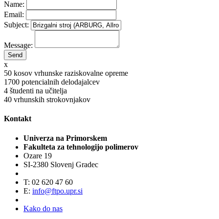
Name:
Email:
Subject:
Message:
x
50
kosov vrhunske raziskovalne opreme
1700
potencialnih delodajalcev
4
študenti na učitelja
40
vrhunskih strokovnjakov
Kontakt
Univerza na Primorskem
Fakulteta za tehnologijo polimerov
Ozare 19
SI-2380 Slovenj Gradec
T: 02 620 47 60
E:
info@ftpo.upr.si
Kako do nas