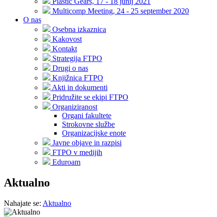
Plastic Gears, 17 - 18 junij 2021
Multicomp Meeting, 24 - 25 september 2020
O nas
Osebna izkaznica
Kakovost
Kontakt
Strategija FTPO
Drugi o nas
Knjižnica FTPO
Akti in dokumenti
Pridružite se ekipi FTPO
Organiziranost
Organi fakultete
Strokovne službe
Organizacijske enote
Javne objave in razpisi
FTPO v medijih
Eduroam
Aktualno
Nahajate se:
Aktualno