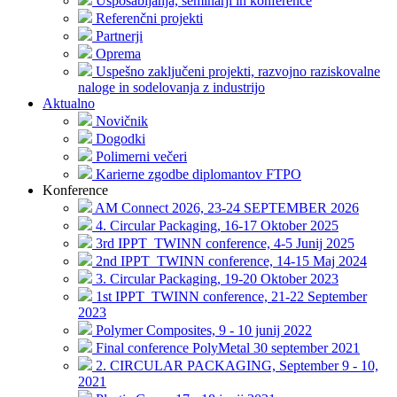
Usposabljanja, seminarji in konference
Referenčni projekti
Partnerji
Oprema
Uspešno zaključeni projekti, razvojno raziskovalne
naloge in sodelovanja z industrijo
Aktualno
Novičnik
Dogodki
Polimerni večeri
Karierne zgodbe diplomantov FTPO
Konference
AM Connect 2026, 23-24 SEPTEMBER 2026
4. Circular Packaging, 16-17 Oktober 2025
3rd IPPT_TWINN conference, 4-5 Junij 2025
2nd IPPT_TWINN conference, 14-15 Maj 2024
3. Circular Packaging, 19-20 Oktober 2023
1st IPPT_TWINN conference, 21-22 September
2023
Polymer Composites, 9 - 10 junij 2022
Final conference PolyMetal 30 september 2021
2. CIRCULAR PACKAGING, September 9 - 10,
2021