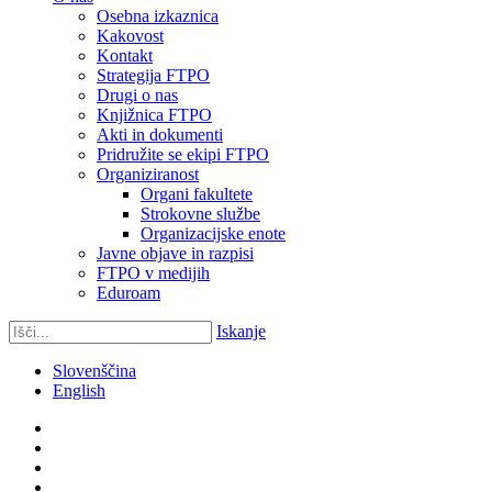
Osebna izkaznica
Kakovost
Kontakt
Strategija FTPO
Drugi o nas
Knjižnica FTPO
Akti in dokumenti
Pridružite se ekipi FTPO
Organiziranost
Organi fakultete
Strokovne službe
Organizacijske enote
Javne objave in razpisi
FTPO v medijih
Eduroam
Iskanje
Slovenščina
English