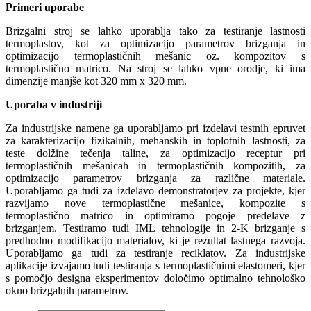
Primeri uporabe
Brizgalni stroj se lahko uporablja tako za testiranje lastnosti
termoplastov, kot za optimizacijo parametrov brizganja in
optimizacijo termoplastičnih mešanic oz. kompozitov s
termoplastično matrico. Na stroj se lahko vpne orodje, ki ima
dimenzije manjše kot 320 mm x 320 mm.
Uporaba v industriji
Za industrijske namene ga uporabljamo pri izdelavi testnih epruvet
za karakterizacijo fizikalnih, mehanskih in toplotnih lastnosti, za
teste dolžine tečenja taline, za optimizacijo receptur pri
termoplastičnih mešanicah in termoplastičnih kompozitih, za
optimizacijo parametrov brizganja za različne materiale.
Uporabljamo ga tudi za izdelavo demonstratorjev za projekte, kjer
razvijamo nove termoplastične mešanice, kompozite s
termoplastično matrico in optimiramo pogoje predelave z
brizganjem. Testiramo tudi IML tehnologije in 2-K brizganje s
predhodno modifikacijo materialov, ki je rezultat lastnega razvoja.
Uporabljamo ga tudi za testiranje reciklatov. Za industrijske
aplikacije izvajamo tudi testiranja s termoplastičnimi elastomeri, kjer
s pomočjo designa eksperimentov določimo optimalno tehnološko
okno brizgalnih parametrov.