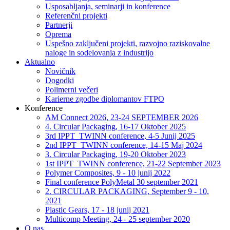
Usposabljanja, seminarji in konference
Referenčni projekti
Partnerji
Oprema
Uspešno zaključeni projekti, razvojno raziskovalne
naloge in sodelovanja z industrijo
Aktualno
Novičnik
Dogodki
Polimerni večeri
Karierne zgodbe diplomantov FTPO
Konference
AM Connect 2026, 23-24 SEPTEMBER 2026
4. Circular Packaging, 16-17 Oktober 2025
3rd IPPT_TWINN conference, 4-5 Junij 2025
2nd IPPT_TWINN conference, 14-15 Maj 2024
3. Circular Packaging, 19-20 Oktober 2023
1st IPPT_TWINN conference, 21-22 September 2023
Polymer Composites, 9 - 10 junij 2022
Final conference PolyMetal 30 september 2021
2. CIRCULAR PACKAGING, September 9 - 10,
2021
Plastic Gears, 17 - 18 junij 2021
Multicomp Meeting, 24 - 25 september 2020
O nas