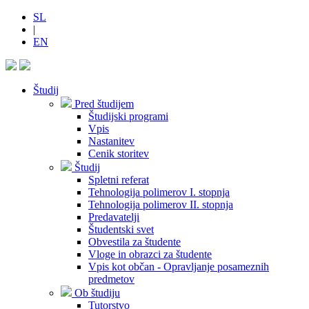
SL
|
EN
Študij
Pred študijem
Študijski programi
Vpis
Nastanitev
Cenik storitev
Študij
Spletni referat
Tehnologija polimerov I. stopnja
Tehnologija polimerov II. stopnja
Predavatelji
Študentski svet
Obvestila za študente
Vloge in obrazci za študente
Vpis kot občan - Opravljanje posameznih
predmetov
Ob študiju
Tutorstvo