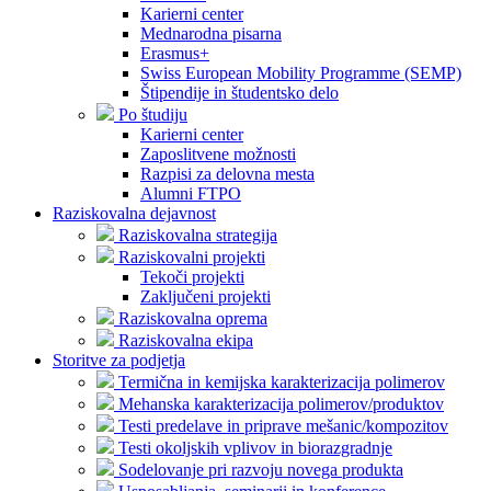
Karierni center
Mednarodna pisarna
Erasmus+
Swiss European Mobility Programme (SEMP)
Štipendije in študentsko delo
Po študiju
Karierni center
Zaposlitvene možnosti
Razpisi za delovna mesta
Alumni FTPO
Raziskovalna dejavnost
Raziskovalna strategija
Raziskovalni projekti
Tekoči projekti
Zaključeni projekti
Raziskovalna oprema
Raziskovalna ekipa
Storitve za podjetja
Termična in kemijska karakterizacija polimerov
Mehanska karakterizacija polimerov/produktov
Testi predelave in priprave mešanic/kompozitov
Testi okoljskih vplivov in biorazgradnje
Sodelovanje pri razvoju novega produkta