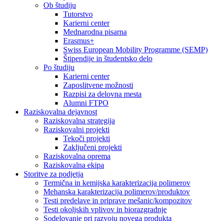
Ob študiju
Tutorstvo
Karierni center
Mednarodna pisarna
Erasmus+
Swiss European Mobility Programme (SEMP)
Štipendije in študentsko delo
Po študiju
Karierni center
Zaposlitvene možnosti
Razpisi za delovna mesta
Alumni FTPO
Raziskovalna dejavnost
Raziskovalna strategija
Raziskovalni projekti
Tekoči projekti
Zaključeni projekti
Raziskovalna oprema
Raziskovalna ekipa
Storitve za podjetja
Termična in kemijska karakterizacija polimerov
Mehanska karakterizacija polimerov/produktov
Testi predelave in priprave mešanic/kompozitov
Testi okoljskih vplivov in biorazgradnje
Sodelovanje pri razvoju novega produkta