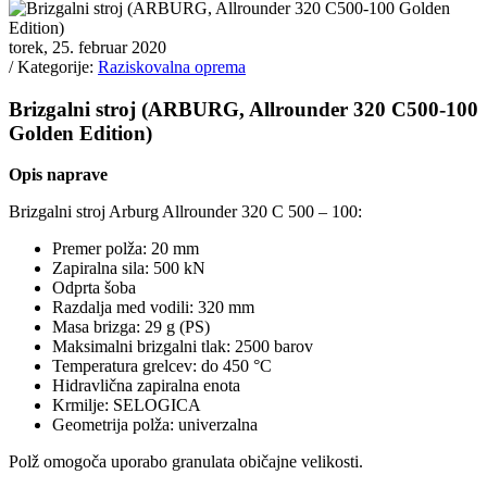
torek, 25. februar 2020
/ Kategorije:
Raziskovalna oprema
Brizgalni stroj (ARBURG, Allrounder 320 C500-100
Golden Edition)
Opis naprave
Brizgalni stroj Arburg Allrounder 320 C 500 – 100:
Premer polža: 20 mm
Zapiralna sila: 500 kN
Odprta šoba
Razdalja med vodili: 320 mm
Masa brizga: 29 g (PS)
Maksimalni brizgalni tlak: 2500 barov
Temperatura grelcev: do 450 °C
Hidravlična zapiralna enota
Krmilje: SELOGICA
Geometrija polža: univerzalna
Polž omogoča uporabo granulata običajne velikosti.