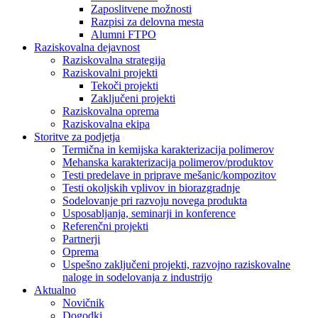
Zaposlitvene možnosti
Razpisi za delovna mesta
Alumni FTPO
Raziskovalna dejavnost
Raziskovalna strategija
Raziskovalni projekti
Tekoči projekti
Zaključeni projekti
Raziskovalna oprema
Raziskovalna ekipa
Storitve za podjetja
Termična in kemijska karakterizacija polimerov
Mehanska karakterizacija polimerov/produktov
Testi predelave in priprave mešanic/kompozitov
Testi okoljskih vplivov in biorazgradnje
Sodelovanje pri razvoju novega produkta
Usposabljanja, seminarji in konference
Referenčni projekti
Partnerji
Oprema
Uspešno zaključeni projekti, razvojno raziskovalne
naloge in sodelovanja z industrijo
Aktualno
Novičnik
Dogodki