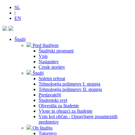
SL
|
EN
Študij
Pred študijem
Študijski programi
Vpis
Nastanitev
Cenik storitev
Študij
Spletni referat
Tehnologija polimerov I. stopnja
Tehnologija polimerov II. stopnja
Predavatelji
Študentski svet
Obvestila za študente
Vloge in obrazci za študente
Vpis kot občan - Opravljanje posameznih
predmetov
Ob študiju
Tutorstvo