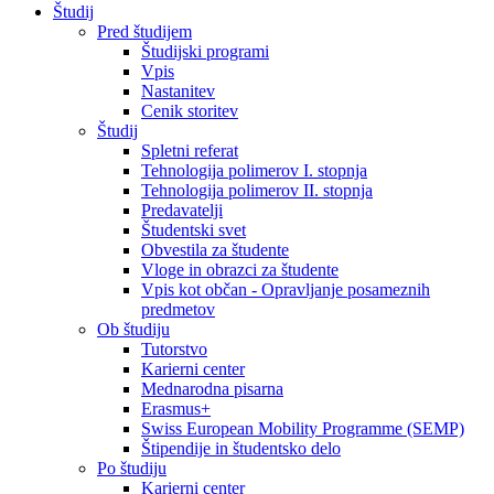
Študij
Pred študijem
Študijski programi
Vpis
Nastanitev
Cenik storitev
Študij
Spletni referat
Tehnologija polimerov I. stopnja
Tehnologija polimerov II. stopnja
Predavatelji
Študentski svet
Obvestila za študente
Vloge in obrazci za študente
Vpis kot občan - Opravljanje posameznih
predmetov
Ob študiju
Tutorstvo
Karierni center
Mednarodna pisarna
Erasmus+
Swiss European Mobility Programme (SEMP)
Štipendije in študentsko delo
Po študiju
Karierni center