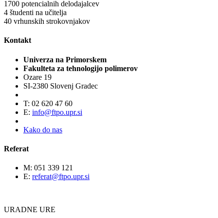
1700
potencialnih delodajalcev
4
študenti na učitelja
40
vrhunskih strokovnjakov
Kontakt
Univerza na Primorskem
Fakulteta za tehnologijo polimerov
Ozare 19
SI-2380 Slovenj Gradec
T: 02 620 47 60
E:
info@ftpo.upr.si
Kako do nas
Referat
M: 051 339 121
E:
referat@ftpo.upr.si
URADNE URE