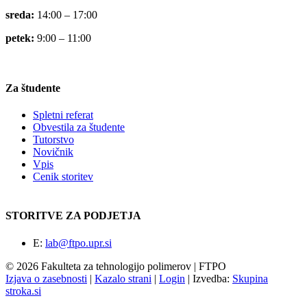
sreda:
14:00 – 17:00
petek:
9:00 – 11:00
Za študente
Spletni referat
Obvestila za študente
Tutorstvo
Novičnik
Vpis
Cenik storitev
STORITVE ZA PODJETJA
E:
lab@ftpo.upr.si
© 2026 Fakulteta za tehnologijo polimerov | FTPO
Izjava o zasebnosti
|
Kazalo strani
|
Login
|
Izvedba:
Skupina
stroka.si