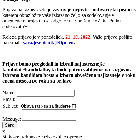
Prijava na razpis vsebuje vaš
življenjepis
ter
motivacijsko pismo
, v
katerem obrazložite vaše izkazano željo za sodelovanje v
omenjenem projektu oz. odgovor na vprašanje »Zakaj želim
sodelovati?«
Rok za prijavo je v ponedeljek
,
21. 10. 2022.
Vašo prijavo pošljite
na e-mail:
sara.jesenicnik@ftpo.eu
.
Prijave bomo pregledali in izbrali najustreznejše
kandidate/kandidatke, ki bodo potem vabljeni/e na razgovor.
Izbrana kandidata bosta o izboru obveščena najkasneje v roku
enega meseca po roku za prijavo.
Name:
Email:
Subject:
Message:
x
50
kosov vrhunske raziskovalne opreme