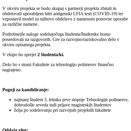
V okviru projekta se bodo skupaj s partnerji projekta zbirali in
obdelovali uporabljeni hitri antigenski LFIA testi (COVID-19) ter
vzpostavil model za njihovo obdelavo z namenom ponovne uporabe
za različne namene.
Podrobnejše naloge sodelujočega študenta/študentke bomo
posredovali na razgovorih. Gre za razvojno/raziskovalno delo v
okviru opisanega projekta.
V ekipo bo sprejet
2 študenta/ki.
Delo bo s strani Fakultete za tehnologijo polimerov finančno
nagrajeno.
Pogoji za kandidiranje:
najmanj študent 3. letnika prve stopnje Tehnologije polimerov,
dobrodošle seveda tudi prijave magistrskih študentov
želja po sodelovanju pri razvojnih projektih fakultete
Oddaja vlog: