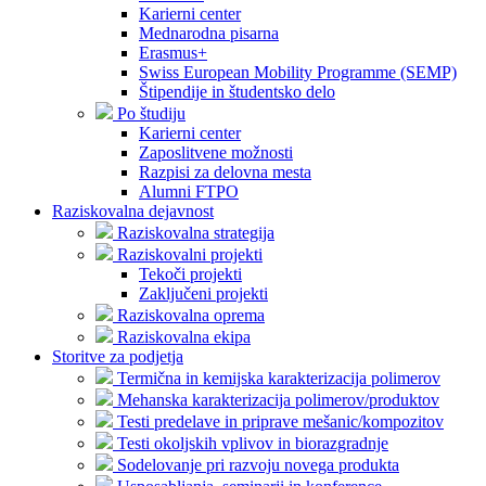
Karierni center
Mednarodna pisarna
Erasmus+
Swiss European Mobility Programme (SEMP)
Štipendije in študentsko delo
Po študiju
Karierni center
Zaposlitvene možnosti
Razpisi za delovna mesta
Alumni FTPO
Raziskovalna dejavnost
Raziskovalna strategija
Raziskovalni projekti
Tekoči projekti
Zaključeni projekti
Raziskovalna oprema
Raziskovalna ekipa
Storitve za podjetja
Termična in kemijska karakterizacija polimerov
Mehanska karakterizacija polimerov/produktov
Testi predelave in priprave mešanic/kompozitov
Testi okoljskih vplivov in biorazgradnje
Sodelovanje pri razvoju novega produkta