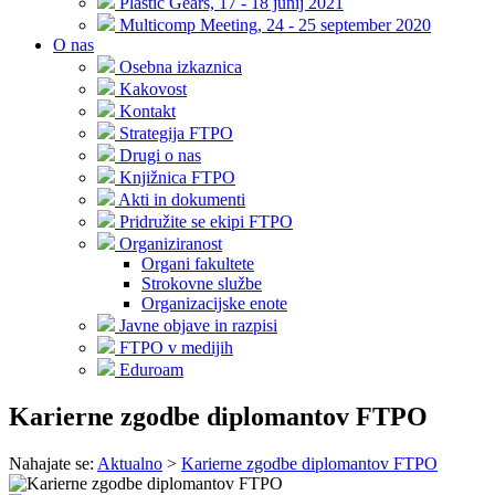
Plastic Gears, 17 - 18 junij 2021
Multicomp Meeting, 24 - 25 september 2020
O nas
Osebna izkaznica
Kakovost
Kontakt
Strategija FTPO
Drugi o nas
Knjižnica FTPO
Akti in dokumenti
Pridružite se ekipi FTPO
Organiziranost
Organi fakultete
Strokovne službe
Organizacijske enote
Javne objave in razpisi
FTPO v medijih
Eduroam
Karierne zgodbe diplomantov FTPO
Nahajate se:
Aktualno
>
Karierne zgodbe diplomantov FTPO