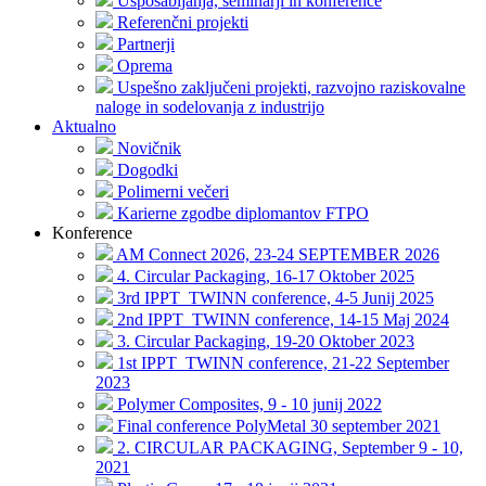
Usposabljanja, seminarji in konference
Referenčni projekti
Partnerji
Oprema
Uspešno zaključeni projekti, razvojno raziskovalne
naloge in sodelovanja z industrijo
Aktualno
Novičnik
Dogodki
Polimerni večeri
Karierne zgodbe diplomantov FTPO
Konference
AM Connect 2026, 23-24 SEPTEMBER 2026
4. Circular Packaging, 16-17 Oktober 2025
3rd IPPT_TWINN conference, 4-5 Junij 2025
2nd IPPT_TWINN conference, 14-15 Maj 2024
3. Circular Packaging, 19-20 Oktober 2023
1st IPPT_TWINN conference, 21-22 September
2023
Polymer Composites, 9 - 10 junij 2022
Final conference PolyMetal 30 september 2021
2. CIRCULAR PACKAGING, September 9 - 10,
2021