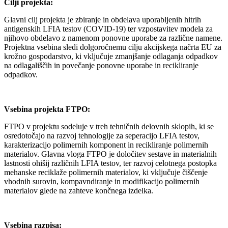
Cilji projekta:
Glavni cilj projekta je zbiranje in obdelava uporabljenih hitrih
antigenskih LFIA testov (COVID-19) ter vzpostavitev modela za
njihovo obdelavo z namenom ponovne uporabe za različne namene.
Projektna vsebina sledi dolgoročnemu cilju akcijskega načrta EU za
krožno gospodarstvo, ki vključuje zmanjšanje odlaganja odpadkov
na odlagališčih in povečanje ponovne uporabe in recikliranje
odpadkov.
Vsebina projekta FTPO:
FTPO v projektu sodeluje v treh tehničnih delovnih sklopih, ki se
osredotočajo na razvoj tehnologije za seperacijo LFIA testov,
karakterizacijo polimernih komponent in recikliranje polimernih
materialov. Glavna vloga FTPO je določitev sestave in materialnih
lastnosti ohišij različnih LFIA testov, ter razvoj celotnega postopka
mehanske reciklaže polimernih materialov, ki vključuje čiščenje
vhodnih surovin, kompavndiranje in modifikacijo polimernih
materialov glede na zahteve končnega izdelka.
Vsebina razpisa: