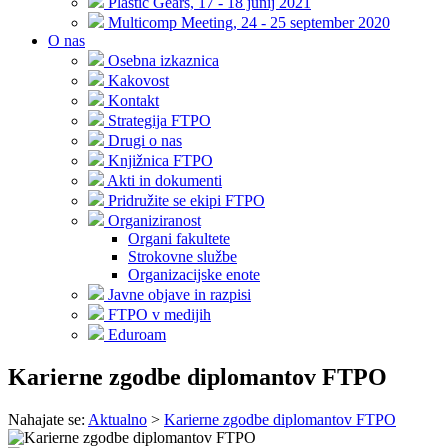
Plastic Gears, 17 - 18 junij 2021
Multicomp Meeting, 24 - 25 september 2020
O nas
Osebna izkaznica
Kakovost
Kontakt
Strategija FTPO
Drugi o nas
Knjižnica FTPO
Akti in dokumenti
Pridružite se ekipi FTPO
Organiziranost
Organi fakultete
Strokovne službe
Organizacijske enote
Javne objave in razpisi
FTPO v medijih
Eduroam
Karierne zgodbe diplomantov FTPO
Nahajate se:
Aktualno
>
Karierne zgodbe diplomantov FTPO