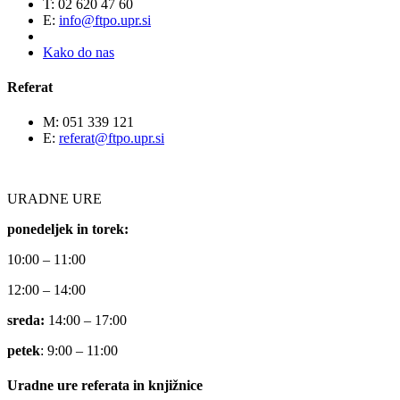
T: 02 620 47 60
E:
info@ftpo.upr.si
Kako do nas
Referat
M: 051 339 121
E:
referat@ftpo.upr.si
URADNE URE
ponedeljek in torek:
10:00 – 11:00
12:00 – 14:00
sreda:
14:00 – 17:00
petek
: 9:00 – 11:00
Uradne ure referata in knjižnice