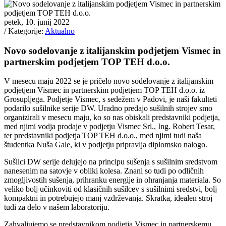
petek, 10. junij 2022
/ Kategorije:
Aktualno
Novo sodelovanje z italijanskim podjetjem Vismec in
partnerskim podjetjem TOP TEH d.o.o.
V mesecu maju 2022 se je pričelo novo sodelovanje z italijanskim
podjetjem Vismec in partnerskim podjetjem TOP TEH d.o.o. iz
Grosupljega. Podjetje Vismec, s sedežem v Padovi, je naši fakulteti
podarilo sušilnike serije DW. Uradno predajo sušilnih strojev smo
organizirali v mesecu maju, ko so nas obiskali predstavniki podjetja,
med njimi vodja prodaje v podjetju Vismec Srl., Ing. Robert Tesar,
ter predstavniki podjetja TOP TEH d.o.o., med njimi tudi naša
študentka Nuša Gale, ki v podjetju pripravlja diplomsko nalogo.
Sušilci DW serije delujejo na principu sušenja s sušilnim sredstvom
nanesenim na satovje v obliki kolesa. Znani so tudi po odličnih
zmogljivostih sušenja, prihranku energije in ohranjanja materiala. So
veliko bolj učinkoviti od klasičnih sušilcev s sušilnimi sredstvi, bolj
kompaktni in potrebujejo manj vzdrževanja. Skratka, idealen stroj
tudi za delo v našem laboratoriju.
Zahvaljujemo se predstavnikom podjetja Vismec in partnerskemu