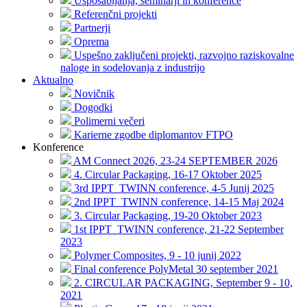
Usposabljanja, seminarji in konference
Referenčni projekti
Partnerji
Oprema
Uspešno zaključeni projekti, razvojno raziskovalne
naloge in sodelovanja z industrijo
Aktualno
Novičnik
Dogodki
Polimerni večeri
Karierne zgodbe diplomantov FTPO
Konference
AM Connect 2026, 23-24 SEPTEMBER 2026
4. Circular Packaging, 16-17 Oktober 2025
3rd IPPT_TWINN conference, 4-5 Junij 2025
2nd IPPT_TWINN conference, 14-15 Maj 2024
3. Circular Packaging, 19-20 Oktober 2023
1st IPPT_TWINN conference, 21-22 September
2023
Polymer Composites, 9 - 10 junij 2022
Final conference PolyMetal 30 september 2021
2. CIRCULAR PACKAGING, September 9 - 10,
2021