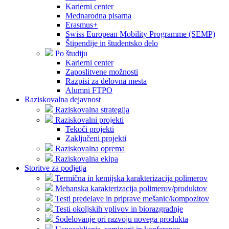
Karierni center
Mednarodna pisarna
Erasmus+
Swiss European Mobility Programme (SEMP)
Štipendije in študentsko delo
Po študiju
Karierni center
Zaposlitvene možnosti
Razpisi za delovna mesta
Alumni FTPO
Raziskovalna dejavnost
Raziskovalna strategija
Raziskovalni projekti
Tekoči projekti
Zaključeni projekti
Raziskovalna oprema
Raziskovalna ekipa
Storitve za podjetja
Termična in kemijska karakterizacija polimerov
Mehanska karakterizacija polimerov/produktov
Testi predelave in priprave mešanic/kompozitov
Testi okoljskih vplivov in biorazgradnje
Sodelovanje pri razvoju novega produkta