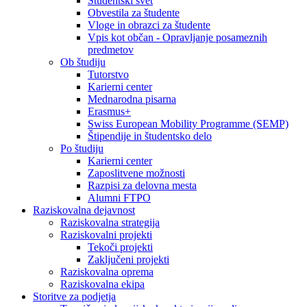
Študentski svet
Obvestila za študente
Vloge in obrazci za študente
Vpis kot občan - Opravljanje posameznih
predmetov
Ob študiju
Tutorstvo
Karierni center
Mednarodna pisarna
Erasmus+
Swiss European Mobility Programme (SEMP)
Štipendije in študentsko delo
Po študiju
Karierni center
Zaposlitvene možnosti
Razpisi za delovna mesta
Alumni FTPO
Raziskovalna dejavnost
Raziskovalna strategija
Raziskovalni projekti
Tekoči projekti
Zaključeni projekti
Raziskovalna oprema
Raziskovalna ekipa
Storitve za podjetja