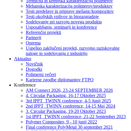
Termična in kemijska karakterizacija polimerov
Mehanska karakterizacija polimerov/produktov
Testi predelave in priprave mešanic/kompozitov
Testi okoljskih vplivov in biorazgradnje
Sodelovanje pri razvoju novega produkta
Usposabljanja, seminarji in konference
Referenčni projekti
Partnerji
Oprema
Uspešno zaključeni projekti, razvojno raziskovalne
naloge in sodelovanja z industrijo
Aktualno
Novičnik
Dogodki
Polimerni večeri
Karierne zgodbe diplomantov FTPO
Konference
AM Connect 2026, 23-24 SEPTEMBER 2026
4. Circular Packaging, 16-17 Oktober 2025
3rd IPPT_TWINN conference, 4-5 Junij 2025
2nd IPPT_TWINN conference, 14-15 Maj 2024
3. Circular Packaging, 19-20 Oktober 2023
1st IPPT_TWINN conference, 21-22 September 2023
Polymer Composites, 9 - 10 junij 2022
Final conference PolyMetal 30 september 2021