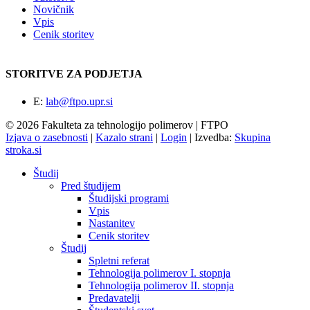
Novičnik
Vpis
Cenik storitev
STORITVE ZA PODJETJA
E:
lab@ftpo.upr.si
© 2026 Fakulteta za tehnologijo polimerov | FTPO
Izjava o zasebnosti
|
Kazalo strani
|
Login
|
Izvedba:
Skupina
stroka.si
Študij
Pred študijem
Študijski programi
Vpis
Nastanitev
Cenik storitev
Študij
Spletni referat
Tehnologija polimerov I. stopnja
Tehnologija polimerov II. stopnja
Predavatelji