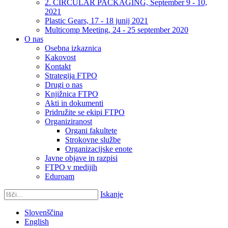
2. CIRCULAR PACKAGING, September 9 - 10,
2021
Plastic Gears, 17 - 18 junij 2021
Multicomp Meeting, 24 - 25 september 2020
O nas
Osebna izkaznica
Kakovost
Kontakt
Strategija FTPO
Drugi o nas
Knjižnica FTPO
Akti in dokumenti
Pridružite se ekipi FTPO
Organiziranost
Organi fakultete
Strokovne službe
Organizacijske enote
Javne objave in razpisi
FTPO v medijih
Eduroam
Iskanje
Slovenščina
English