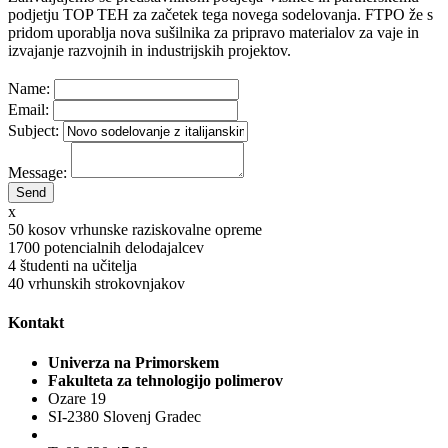
podjetju TOP TEH za začetek tega novega sodelovanja. FTPO že s
pridom uporablja nova sušilnika za pripravo materialov za vaje in
izvajanje razvojnih in industrijskih projektov.
Name:
Email:
Subject:
Message:
x
50
kosov vrhunske raziskovalne opreme
1700
potencialnih delodajalcev
4
študenti na učitelja
40
vrhunskih strokovnjakov
Kontakt
Univerza na Primorskem
Fakulteta za tehnologijo polimerov
Ozare 19
SI-2380 Slovenj Gradec