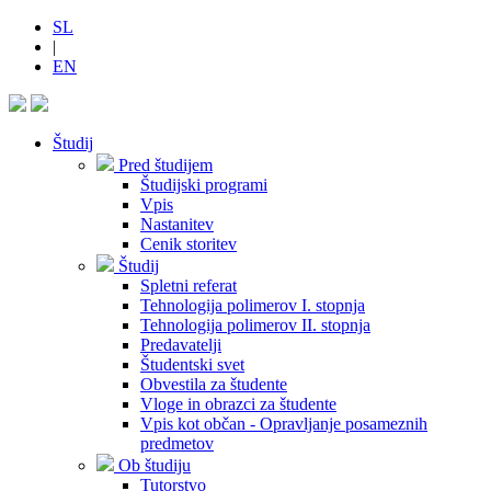
SL
|
EN
Študij
Pred študijem
Študijski programi
Vpis
Nastanitev
Cenik storitev
Študij
Spletni referat
Tehnologija polimerov I. stopnja
Tehnologija polimerov II. stopnja
Predavatelji
Študentski svet
Obvestila za študente
Vloge in obrazci za študente
Vpis kot občan - Opravljanje posameznih
predmetov
Ob študiju
Tutorstvo