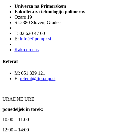
Univerza na Primorskem
Fakulteta za tehnologijo polimerov
Ozare 19
SI-2380 Slovenj Gradec
T: 02 620 47 60
E:
info@ftpo.upr.si
Kako do nas
Referat
M: 051 339 121
E:
referat@ftpo.upr.si
URADNE URE
ponedeljek in torek:
10:00 – 11:00
12:00 – 14:00