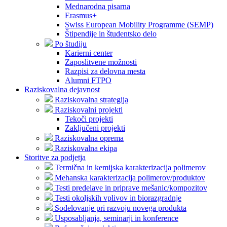
Mednarodna pisarna
Erasmus+
Swiss European Mobility Programme (SEMP)
Štipendije in študentsko delo
Po študiju
Karierni center
Zaposlitvene možnosti
Razpisi za delovna mesta
Alumni FTPO
Raziskovalna dejavnost
Raziskovalna strategija
Raziskovalni projekti
Tekoči projekti
Zaključeni projekti
Raziskovalna oprema
Raziskovalna ekipa
Storitve za podjetja
Termična in kemijska karakterizacija polimerov
Mehanska karakterizacija polimerov/produktov
Testi predelave in priprave mešanic/kompozitov
Testi okoljskih vplivov in biorazgradnje
Sodelovanje pri razvoju novega produkta
Usposabljanja, seminarji in konference