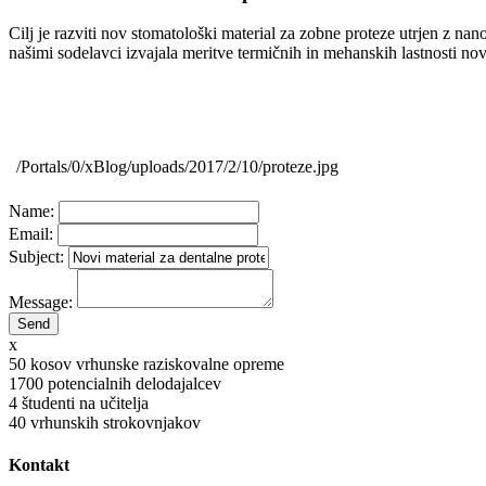
Cilj je razviti nov stomatološki material za zobne proteze utrjen z na
našimi sodelavci izvajala meritve termičnih in mehanskih lastnosti nov
/Portals/0/xBlog/uploads/2017/2/10/proteze.jpg
Name:
Email:
Subject:
Message:
x
50
kosov vrhunske raziskovalne opreme
1700
potencialnih delodajalcev
4
študenti na učitelja
40
vrhunskih strokovnjakov
Kontakt