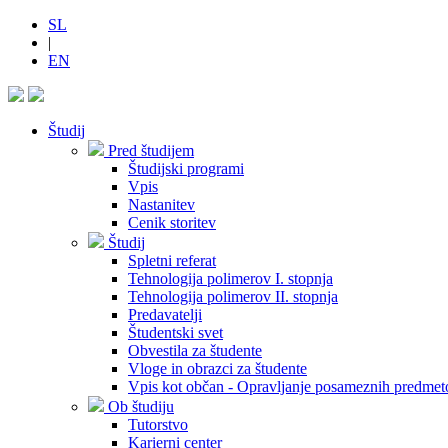
SL
|
EN
Študij
Pred študijem
Študijski programi
Vpis
Nastanitev
Cenik storitev
Študij
Spletni referat
Tehnologija polimerov I. stopnja
Tehnologija polimerov II. stopnja
Predavatelji
Študentski svet
Obvestila za študente
Vloge in obrazci za študente
Vpis kot občan - Opravljanje posameznih predmet
Ob študiju
Tutorstvo
Karierni center