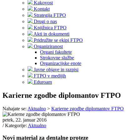
Kakovost
Kontakt
Strategija FTPO
Drugi o nas
Knjižnica FTPO
Akti in dokumenti
Pridružite se ekipi FTPO
Organiziranost
Organi fakultete
Strokovne službe
Organizacijske enote
Javne objave in razpisi
FTPO v medijih
Eduroam
Karierne zgodbe diplomantov FTPO
Nahajate se:
Aktualno
>
Karierne zgodbe diplomantov FTPO
petek, 22. januar 2016
/ Kategorije:
Aktualno
Novi material za dentalne proteze