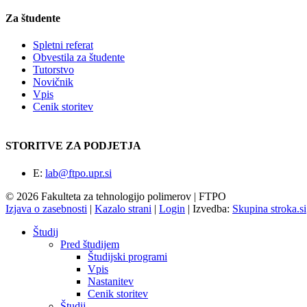
Za študente
Spletni referat
Obvestila za študente
Tutorstvo
Novičnik
Vpis
Cenik storitev
STORITVE ZA PODJETJA
E:
lab@ftpo.upr.si
© 2026 Fakulteta za tehnologijo polimerov | FTPO
Izjava o zasebnosti
|
Kazalo strani
|
Login
|
Izvedba:
Skupina stroka.si
Študij
Pred študijem
Študijski programi
Vpis
Nastanitev
Cenik storitev
Študij