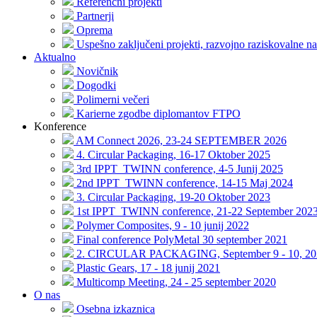
Referenčni projekti
Partnerji
Oprema
Uspešno zaključeni projekti, razvojno raziskovalne na
Aktualno
Novičnik
Dogodki
Polimerni večeri
Karierne zgodbe diplomantov FTPO
Konference
AM Connect 2026, 23-24 SEPTEMBER 2026
4. Circular Packaging, 16-17 Oktober 2025
3rd IPPT_TWINN conference, 4-5 Junij 2025
2nd IPPT_TWINN conference, 14-15 Maj 2024
3. Circular Packaging, 19-20 Oktober 2023
1st IPPT_TWINN conference, 21-22 September 202
Polymer Composites, 9 - 10 junij 2022
Final conference PolyMetal 30 september 2021
2. CIRCULAR PACKAGING, September 9 - 10, 20
Plastic Gears, 17 - 18 junij 2021
Multicomp Meeting, 24 - 25 september 2020
O nas
Osebna izkaznica