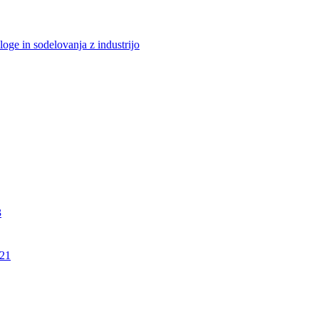
loge in sodelovanja z industrijo
3
21