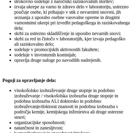
strokovno sodeluje z naročniki raziskovalnih storitev;
izvaja ukrepe za varno in zdravo delo v laboratoriju, ustrezno
poučuje osebe, ki prihajajo v stik z nevarnimi snovmi, jih
seznanja z uporabo osebne varovalne opreme in drugimi
varnostnimi ukrepi pri izvedbi pedagoškega in raziskovalnega
dela;
skrbi za ustrezno skladiščenje in uporabo nevarnih snovi;
skrbi za red in čistočo v laboratorijih, kjer izvaja pedagoško
ali raziskovalno delo;
sodeluje v promocijskih aktivnostih fakultete;
sodeluje v inventurnih komisijah;
opravlja druge naloge po navodilih nadrejenih.
Pogoji za opravljanje dela:
visokošolsko izobraževanje druge stopnje in podobno
izobraževanje / visokošolska izobrazba druge stopnje in
podobna izobrazba ALI doktorsko in podobno
izobraževanje/doktorat znanosti in podobna izobrazba s
področja kemije, kemijskega inženirstva ali druge ustrezne
smeri;
organizacijske sposobnosti;
natančnost in zanesljivost;