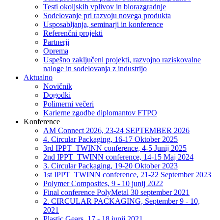
Testi okoljskih vplivov in biorazgradnje
Sodelovanje pri razvoju novega produkta
Usposabljanja, seminarji in konference
Referenčni projekti
Partnerji
Oprema
Uspešno zaključeni projekti, razvojno raziskovalne
naloge in sodelovanja z industrijo
Aktualno
Novičnik
Dogodki
Polimerni večeri
Karierne zgodbe diplomantov FTPO
Konference
AM Connect 2026, 23-24 SEPTEMBER 2026
4. Circular Packaging, 16-17 Oktober 2025
3rd IPPT_TWINN conference, 4-5 Junij 2025
2nd IPPT_TWINN conference, 14-15 Maj 2024
3. Circular Packaging, 19-20 Oktober 2023
1st IPPT_TWINN conference, 21-22 September 2023
Polymer Composites, 9 - 10 junij 2022
Final conference PolyMetal 30 september 2021
2. CIRCULAR PACKAGING, September 9 - 10,
2021
Plastic Gears, 17 - 18 junij 2021