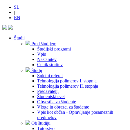
SL
|
EN
Študij
Pred študijem
Študijski programi
Vpis
Nastanitev
Cenik storitev
Študij
Spletni referat
Tehnologija polimerov I. stopnja
Tehnologija polimerov II. stopnja
Predavatelji
Študentski svet
Obvestila za študente
Vloge in obrazci za študente
Vpis kot občan - Opravljanje posameznih
predmetov
Ob študiju
Tutorstvo