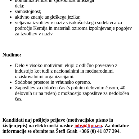
komunikativnost in sposobnost timskega
dela;
samostojnost;
aktivno znanje angleškega jezika;
veljavna izvolitev v naziv visokošolskega sodelavca za
področje Kemija in materiali oziroma izpolnjevanje pogojev
za izvolitev v naziv.
Nudimo:
Delo v visoko motivirani ekipi z odlično povezavo z
industrijo kot tudi z nacionalnimi in mednarodnimi
raziskovalnimi organizacijami.
Sodobne prostore in vrhunsko opremo.
Zaposlitev za določen čas (s polnim delovnim časom, 40
delovnih ur na teden) z možnostjo zaposlitve za nedoločen
čas.
Kandidati naj pošljejo prijave (motivacijsko pismo in
življenjepis) na elektronski naslov
jobs@ftpo.eu
. Za dodatne
informacije se obrnite na Štefi Grah +386 (0) 41 877 394.