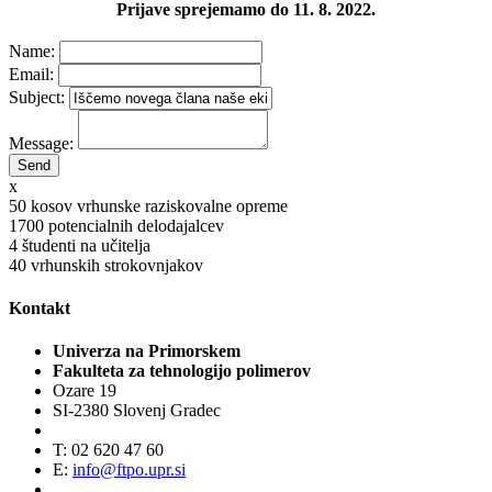
Prijave sprejemamo do 11. 8. 2022.
Name:
Email:
Subject:
Message:
x
50
kosov vrhunske raziskovalne opreme
1700
potencialnih delodajalcev
4
študenti na učitelja
40
vrhunskih strokovnjakov
Kontakt
Univerza na Primorskem
Fakulteta za tehnologijo polimerov
Ozare 19
SI-2380 Slovenj Gradec
T: 02 620 47 60
E:
info@ftpo.upr.si