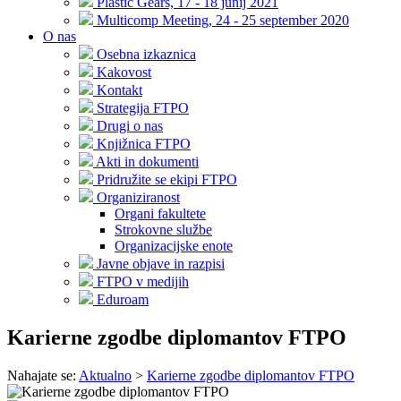
Plastic Gears, 17 - 18 junij 2021
Multicomp Meeting, 24 - 25 september 2020
O nas
Osebna izkaznica
Kakovost
Kontakt
Strategija FTPO
Drugi o nas
Knjižnica FTPO
Akti in dokumenti
Pridružite se ekipi FTPO
Organiziranost
Organi fakultete
Strokovne službe
Organizacijske enote
Javne objave in razpisi
FTPO v medijih
Eduroam
Karierne zgodbe diplomantov FTPO
Nahajate se:
Aktualno
>
Karierne zgodbe diplomantov FTPO