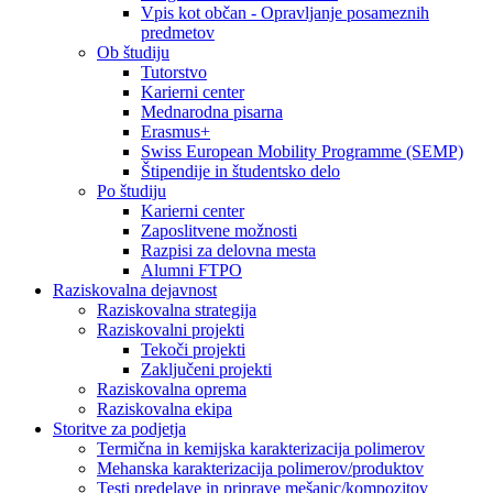
Vpis kot občan - Opravljanje posameznih
predmetov
Ob študiju
Tutorstvo
Karierni center
Mednarodna pisarna
Erasmus+
Swiss European Mobility Programme (SEMP)
Štipendije in študentsko delo
Po študiju
Karierni center
Zaposlitvene možnosti
Razpisi za delovna mesta
Alumni FTPO
Raziskovalna dejavnost
Raziskovalna strategija
Raziskovalni projekti
Tekoči projekti
Zaključeni projekti
Raziskovalna oprema
Raziskovalna ekipa
Storitve za podjetja
Termična in kemijska karakterizacija polimerov
Mehanska karakterizacija polimerov/produktov
Testi predelave in priprave mešanic/kompozitov