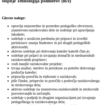
stopnje Tehnologija polimerov
(m/ž)
Glavne naloge:
opravlja neposredno in posredno pedagoško obveznost,
znanstveno-raziskovalno delo in sodeluje pri upravljanju
fakultete;
sodeluje z nosilcem predmeta pri pripravi in izvedbi
preizkusov znanja študentov in pri drugih pedagoških
aktivnostih;
aktivno sodeluje pri delovanju kateder katerih član je;
sodeluje pri prijavi in izvajanju domačih in mednarodnih
raziskovalnih projektov;
vodi manjše raziskovalne projekte;
izvaja analize, meritve in preizkuse za potrebe delovnega
področja katedre;
pripravlja poročila in elaborate o raziskavah;
piše članke, prispevke in poročila s področja raziskovalnega
in strokovnega dela;
aktivno sodeluje na znanstveno-raziskovalnih in strokovnih
posvetovanjih in srečanjih;
sodeluje s podjetji in drugimi organizacijami pri izvajanju
pedagoškega in raziskovalnega dela;