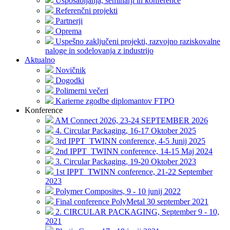
Usposabljanja, seminarji in konference
Referenčni projekti
Partnerji
Oprema
Uspešno zaključeni projekti, razvojno raziskovalne
naloge in sodelovanja z industrijo
Aktualno
Novičnik
Dogodki
Polimerni večeri
Karierne zgodbe diplomantov FTPO
Konference
AM Connect 2026, 23-24 SEPTEMBER 2026
4. Circular Packaging, 16-17 Oktober 2025
3rd IPPT_TWINN conference, 4-5 Junij 2025
2nd IPPT_TWINN conference, 14-15 Maj 2024
3. Circular Packaging, 19-20 Oktober 2023
1st IPPT_TWINN conference, 21-22 September
2023
Polymer Composites, 9 - 10 junij 2022
Final conference PolyMetal 30 september 2021
2. CIRCULAR PACKAGING, September 9 - 10,
2021