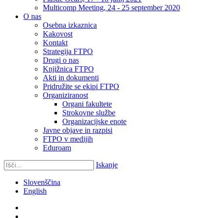
Multicomp Meeting, 24 - 25 september 2020
O nas
Osebna izkaznica
Kakovost
Kontakt
Strategija FTPO
Drugi o nas
Knjižnica FTPO
Akti in dokumenti
Pridružite se ekipi FTPO
Organiziranost
Organi fakultete
Strokovne službe
Organizacijske enote
Javne objave in razpisi
FTPO v medijih
Eduroam
Iskanje
Slovenščina
English