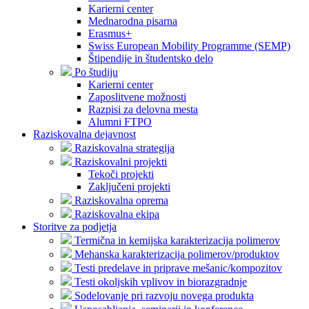
Karierni center
Mednarodna pisarna
Erasmus+
Swiss European Mobility Programme (SEMP)
Štipendije in študentsko delo
Po študiju
Karierni center
Zaposlitvene možnosti
Razpisi za delovna mesta
Alumni FTPO
Raziskovalna dejavnost
Raziskovalna strategija
Raziskovalni projekti
Tekoči projekti
Zaključeni projekti
Raziskovalna oprema
Raziskovalna ekipa
Storitve za podjetja
Termična in kemijska karakterizacija polimerov
Mehanska karakterizacija polimerov/produktov
Testi predelave in priprave mešanic/kompozitov
Testi okoljskih vplivov in biorazgradnje
Sodelovanje pri razvoju novega produkta