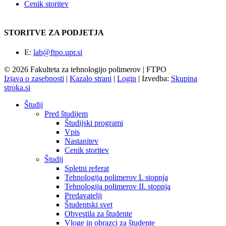
Cenik storitev
STORITVE ZA PODJETJA
E:
lab@ftpo.upr.si
© 2026 Fakulteta za tehnologijo polimerov | FTPO
Izjava o zasebnosti
|
Kazalo strani
|
Login
|
Izvedba:
Skupina
stroka.si
Študij
Pred študijem
Študijski programi
Vpis
Nastanitev
Cenik storitev
Študij
Spletni referat
Tehnologija polimerov I. stopnja
Tehnologija polimerov II. stopnja
Predavatelji
Študentski svet
Obvestila za študente
Vloge in obrazci za študente