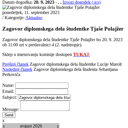
Datum dogodka:
20. 9. 2023 - . .
Izvozi dogodek (.ics)
ponedeljek, 11. september 2023
/ Kategorije:
Aktualno
Zagovor diplomskega dela študentke Tjaše Polajžer
Zagovor diplomskega dela študentke Tjaše Polajžer bo 20. 9. 2023
ob 11:00 uri v predavalnici 4
(2. nadstropje).
Sklep o imenovanju komisije dostopen
TUKAJ
.
Prejšnji članek
Zagovor diplomskega dela študentke Lucije Marolt
Naslednji članek
Zagovor diplomskega dela študenta Sebastjana
Perkovića
Name:
Email:
Subject:
Message:
x
«
avgust 2026
»