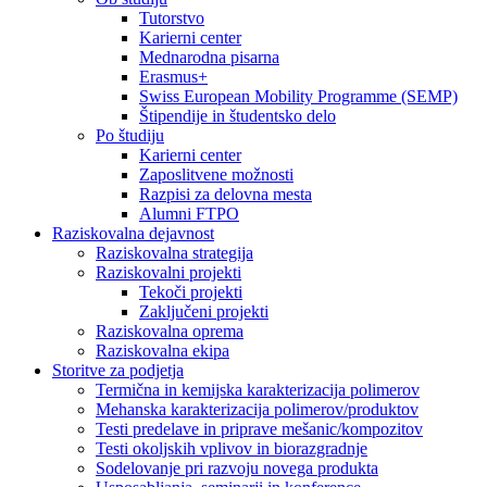
Tutorstvo
Karierni center
Mednarodna pisarna
Erasmus+
Swiss European Mobility Programme (SEMP)
Štipendije in študentsko delo
Po študiju
Karierni center
Zaposlitvene možnosti
Razpisi za delovna mesta
Alumni FTPO
Raziskovalna dejavnost
Raziskovalna strategija
Raziskovalni projekti
Tekoči projekti
Zaključeni projekti
Raziskovalna oprema
Raziskovalna ekipa
Storitve za podjetja
Termična in kemijska karakterizacija polimerov
Mehanska karakterizacija polimerov/produktov
Testi predelave in priprave mešanic/kompozitov
Testi okoljskih vplivov in biorazgradnje
Sodelovanje pri razvoju novega produkta