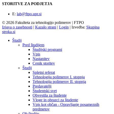
STORITVE ZA PODJETJA
E:
lab@ftpo.upr.si
© 2026 Fakulteta za tehnologijo polimerov | FTPO
Izjava o zasebnosti
|
Kazalo strani
|
Login
|
Izvedba:
Skupina
stroka.si
Študij
Pred študijem
Študijski programi
Vpis
Nastanitev
Cenik storitev
Študij
Spletni referat
Tehnologija polimerov I. stopnja
Tehnologija polimerov II. stopnja
Predavatelji
Študentski svet
Obvestila za študente
Vloge in obrazci za študente
Vpis kot občan - Opravljanje posameznih
predmetov
Ob študiju