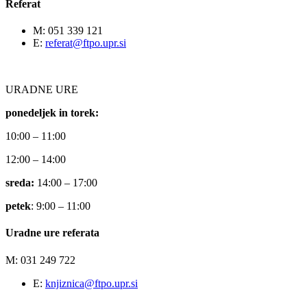
Referat
M: 051 339 121
E:
referat@ftpo.upr.si
URADNE URE
ponedeljek in torek:
10:00 – 11:00
12:00 – 14:00
sreda:
14:00 – 17:00
petek
: 9:00 – 11:00
Uradne ure referata
M: 031 249 722
E:
knjiznica@ftpo.upr.si