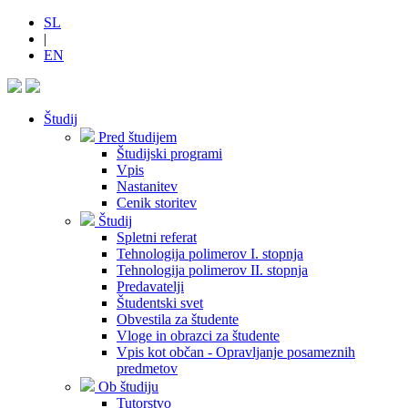
SL
|
EN
Študij
Pred študijem
Študijski programi
Vpis
Nastanitev
Cenik storitev
Študij
Spletni referat
Tehnologija polimerov I. stopnja
Tehnologija polimerov II. stopnja
Predavatelji
Študentski svet
Obvestila za študente
Vloge in obrazci za študente
Vpis kot občan - Opravljanje posameznih
predmetov
Ob študiju
Tutorstvo