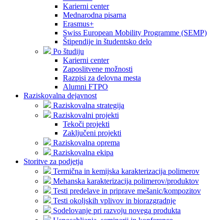
Karierni center
Mednarodna pisarna
Erasmus+
Swiss European Mobility Programme (SEMP)
Štipendije in študentsko delo
Po študiju
Karierni center
Zaposlitvene možnosti
Razpisi za delovna mesta
Alumni FTPO
Raziskovalna dejavnost
Raziskovalna strategija
Raziskovalni projekti
Tekoči projekti
Zaključeni projekti
Raziskovalna oprema
Raziskovalna ekipa
Storitve za podjetja
Termična in kemijska karakterizacija polimerov
Mehanska karakterizacija polimerov/produktov
Testi predelave in priprave mešanic/kompozitov
Testi okoljskih vplivov in biorazgradnje
Sodelovanje pri razvoju novega produkta