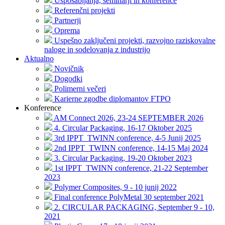
Usposabljanja, seminarji in konference
Referenčni projekti
Partnerji
Oprema
Uspešno zaključeni projekti, razvojno raziskovalne
naloge in sodelovanja z industrijo
Aktualno
Novičnik
Dogodki
Polimerni večeri
Karierne zgodbe diplomantov FTPO
Konference
AM Connect 2026, 23-24 SEPTEMBER 2026
4. Circular Packaging, 16-17 Oktober 2025
3rd IPPT_TWINN conference, 4-5 Junij 2025
2nd IPPT_TWINN conference, 14-15 Maj 2024
3. Circular Packaging, 19-20 Oktober 2023
1st IPPT_TWINN conference, 21-22 September
2023
Polymer Composites, 9 - 10 junij 2022
Final conference PolyMetal 30 september 2021
2. CIRCULAR PACKAGING, September 9 - 10,
2021