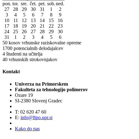
pon.
tor.
sre.
čet.
pet.
sob.
ned.
27
28
29
30
31
1
2
3
4
5
6
7
8
9
10
11
12
13
14
15
16
17
18
19
20
21
22
23
24
25
26
27
28
29
30
31
1
2
3
4
5
6
50
kosov vrhunske raziskovalne opreme
1700
potencialnih delodajalcev
4
študenti na učitelja
40
vrhunskih strokovnjakov
Kontakt
Univerza na Primorskem
Fakulteta za tehnologijo polimerov
Ozare 19
SI-2380 Slovenj Gradec
T: 02 620 47 60
E:
info@ftpo.upr.si
Kako do nas