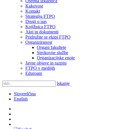
Osebna izkaznica
Kakovost
Kontakt
Strategija FTPO
Drugi o nas
Knjižnica FTPO
Akti in dokumenti
Pridružite se ekipi FTPO
Organiziranost
Organi fakultete
Strokovne službe
Organizacijske enote
Javne objave in razpisi
FTPO v medijih
Eduroam
Iskanje
Slovenščina
English