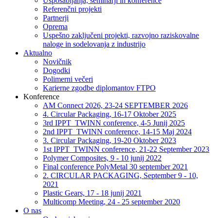
Usposabljanja, seminarji in konference
Referenčni projekti
Partnerji
Oprema
Uspešno zaključeni projekti, razvojno raziskovalne
naloge in sodelovanja z industrijo
Aktualno
Novičnik
Dogodki
Polimerni večeri
Karierne zgodbe diplomantov FTPO
Konference
AM Connect 2026, 23-24 SEPTEMBER 2026
4. Circular Packaging, 16-17 Oktober 2025
3rd IPPT_TWINN conference, 4-5 Junij 2025
2nd IPPT_TWINN conference, 14-15 Maj 2024
3. Circular Packaging, 19-20 Oktober 2023
1st IPPT_TWINN conference, 21-22 September 2023
Polymer Composites, 9 - 10 junij 2022
Final conference PolyMetal 30 september 2021
2. CIRCULAR PACKAGING, September 9 - 10,
2021
Plastic Gears, 17 - 18 junij 2021
Multicomp Meeting, 24 - 25 september 2020
O nas