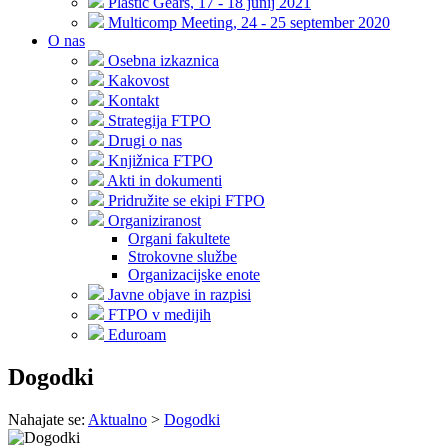
Plastic Gears, 17 - 18 junij 2021
Multicomp Meeting, 24 - 25 september 2020
O nas
Osebna izkaznica
Kakovost
Kontakt
Strategija FTPO
Drugi o nas
Knjižnica FTPO
Akti in dokumenti
Pridružite se ekipi FTPO
Organiziranost
Organi fakultete
Strokovne službe
Organizacijske enote
Javne objave in razpisi
FTPO v medijih
Eduroam
Dogodki
Nahajate se:
Aktualno
>
Dogodki