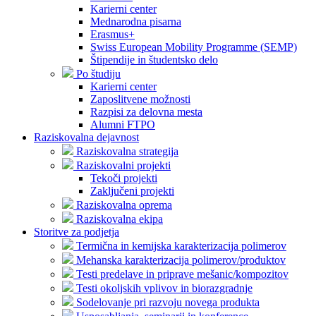
Karierni center
Mednarodna pisarna
Erasmus+
Swiss European Mobility Programme (SEMP)
Štipendije in študentsko delo
Po študiju
Karierni center
Zaposlitvene možnosti
Razpisi za delovna mesta
Alumni FTPO
Raziskovalna dejavnost
Raziskovalna strategija
Raziskovalni projekti
Tekoči projekti
Zaključeni projekti
Raziskovalna oprema
Raziskovalna ekipa
Storitve za podjetja
Termična in kemijska karakterizacija polimerov
Mehanska karakterizacija polimerov/produktov
Testi predelave in priprave mešanic/kompozitov
Testi okoljskih vplivov in biorazgradnje
Sodelovanje pri razvoju novega produkta