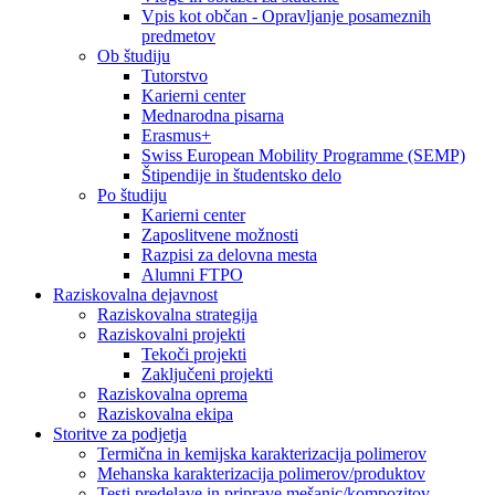
Vpis kot občan - Opravljanje posameznih
predmetov
Ob študiju
Tutorstvo
Karierni center
Mednarodna pisarna
Erasmus+
Swiss European Mobility Programme (SEMP)
Štipendije in študentsko delo
Po študiju
Karierni center
Zaposlitvene možnosti
Razpisi za delovna mesta
Alumni FTPO
Raziskovalna dejavnost
Raziskovalna strategija
Raziskovalni projekti
Tekoči projekti
Zaključeni projekti
Raziskovalna oprema
Raziskovalna ekipa
Storitve za podjetja
Termična in kemijska karakterizacija polimerov
Mehanska karakterizacija polimerov/produktov
Testi predelave in priprave mešanic/kompozitov