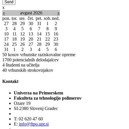
x
«
avgust 2026
»
pon.
tor.
sre.
čet.
pet.
sob.
ned.
27
28
29
30
31
1
2
3
4
5
6
7
8
9
10
11
12
13
14
15
16
17
18
19
20
21
22
23
24
25
26
27
28
29
30
31
1
2
3
4
5
6
50
kosov vrhunske raziskovalne opreme
1700
potencialnih delodajalcev
4
študenti na učitelja
40
vrhunskih strokovnjakov
Kontakt
Univerza na Primorskem
Fakulteta za tehnologijo polimerov
Ozare 19
SI-2380 Slovenj Gradec
T: 02 620 47 60
E:
info@ftpo.upr.si