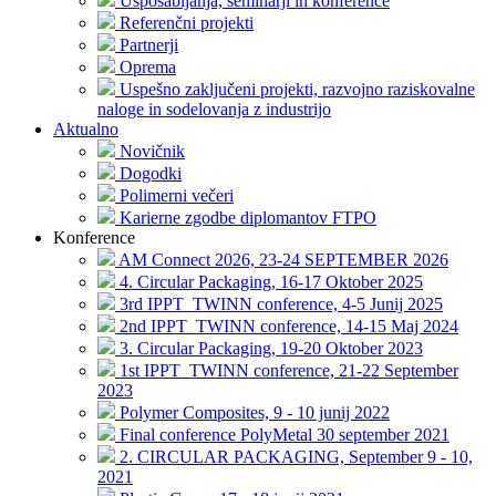
Usposabljanja, seminarji in konference
Referenčni projekti
Partnerji
Oprema
Uspešno zaključeni projekti, razvojno raziskovalne
naloge in sodelovanja z industrijo
Aktualno
Novičnik
Dogodki
Polimerni večeri
Karierne zgodbe diplomantov FTPO
Konference
AM Connect 2026, 23-24 SEPTEMBER 2026
4. Circular Packaging, 16-17 Oktober 2025
3rd IPPT_TWINN conference, 4-5 Junij 2025
2nd IPPT_TWINN conference, 14-15 Maj 2024
3. Circular Packaging, 19-20 Oktober 2023
1st IPPT_TWINN conference, 21-22 September
2023
Polymer Composites, 9 - 10 junij 2022
Final conference PolyMetal 30 september 2021
2. CIRCULAR PACKAGING, September 9 - 10,
2021