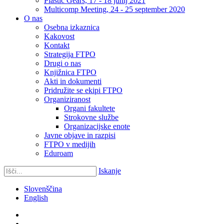
Plastic Gears, 17 - 18 junij 2021
Multicomp Meeting, 24 - 25 september 2020
O nas
Osebna izkaznica
Kakovost
Kontakt
Strategija FTPO
Drugi o nas
Knjižnica FTPO
Akti in dokumenti
Pridružite se ekipi FTPO
Organiziranost
Organi fakultete
Strokovne službe
Organizacijske enote
Javne objave in razpisi
FTPO v medijih
Eduroam
Iskanje
Slovenščina
English