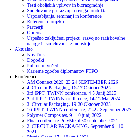
Testi okoljskih vplivov in biorazgradnje
Sodelovanje pri razvoju novega produkta
Usposabljanja, seminarji in konference
Referenčni projekti
Partnerji
Oprema
Uspešno zaključeni projekti, razvojno raziskovalne
naloge in sodelovanja z industrijo
Aktualno
Novičnik
Dogodki
Polimerni večeri
Karierne zgodbe diplomantov FTPO
Konference
AM Connect 2026, 23-24 SEPTEMBER 2026
4. Circular Packaging, 16-17 Oktober 2025
3rd IPPT_TWINN conference, 4-5 Junij 2025
2nd IPPT_TWINN conference, 14-15 Maj 2024
3. Circular Packaging, 19-20 Oktober 2023
1st IPPT_TWINN conference, 21-22 September 2023
Polymer Composites, 9 - 10 junij 2022
Final conference PolyMetal 30 september 2021
2. CIRCULAR PACKAGING, September 9 - 10,
2021