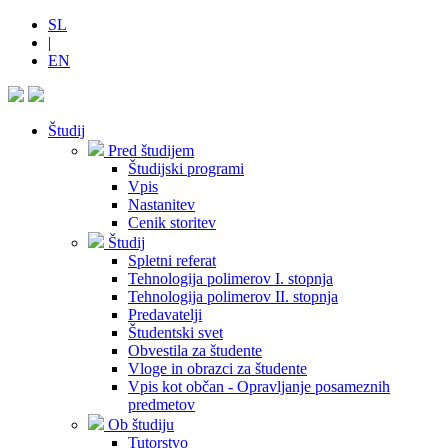
SL
|
EN
Študij
Pred študijem
Študijski programi
Vpis
Nastanitev
Cenik storitev
Študij
Spletni referat
Tehnologija polimerov I. stopnja
Tehnologija polimerov II. stopnja
Predavatelji
Študentski svet
Obvestila za študente
Vloge in obrazci za študente
Vpis kot občan - Opravljanje posameznih
predmetov
Ob študiju
Tutorstvo