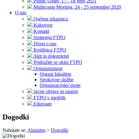
Plastic Gears, 17 - 18 junij 2021
Multicomp Meeting, 24 - 25 september 2020
O nas
Osebna izkaznica
Kakovost
Kontakt
Strategija FTPO
Drugi o nas
Knjižnica FTPO
Akti in dokumenti
Pridružite se ekipi FTPO
Organiziranost
Organi fakultete
Strokovne službe
Organizacijske enote
Javne objave in razpisi
FTPO v medijih
Eduroam
Dogodki
Nahajate se:
Aktualno
>
Dogodki