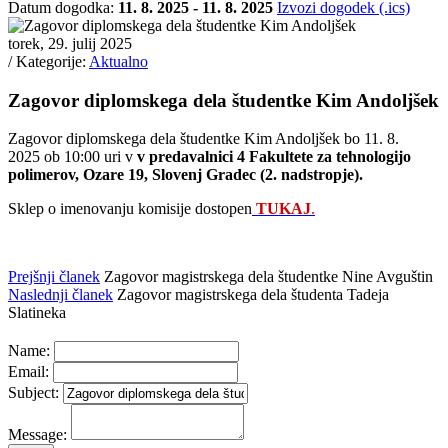
Datum dogodka:
11. 8. 2025 - 11. 8. 2025
Izvozi dogodek (.ics)
torek, 29. julij 2025
/ Kategorije:
Aktualno
Zagovor diplomskega dela študentke Kim Andoljšek
Zagovor diplomskega dela študentke Kim Andoljšek bo 11. 8.
2025 ob 10:00 uri v
v predavalnici 4 Fakultete za tehnologijo
polimerov, Ozare 19, Slovenj Gradec (2. nadstropje).
Sklep o imenovanju komisije dostopen
TUKAJ
.
Prejšnji članek
Zagovor magistrskega dela študentke Nine Avguštin
Naslednji članek
Zagovor magistrskega dela študenta Tadeja
Slatineka
Name:
Email:
Subject:
Message: