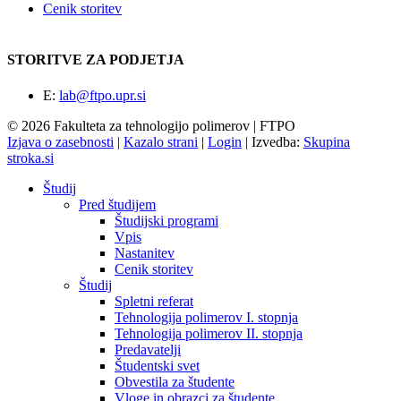
Cenik storitev
STORITVE ZA PODJETJA
E:
lab@ftpo.upr.si
© 2026 Fakulteta za tehnologijo polimerov | FTPO
Izjava o zasebnosti
|
Kazalo strani
|
Login
|
Izvedba:
Skupina
stroka.si
Študij
Pred študijem
Študijski programi
Vpis
Nastanitev
Cenik storitev
Študij
Spletni referat
Tehnologija polimerov I. stopnja
Tehnologija polimerov II. stopnja
Predavatelji
Študentski svet
Obvestila za študente
Vloge in obrazci za študente