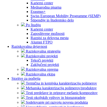
Karierni center
Mednarodna pisarna
Erasmus+
Swiss European Mobility Programme (SEMP)
Štipendije in študentsko delo
Po študiju
Karierni center
Zaposlitvene možnosti
Razpisi za delovna mesta
Alumni FTPO
Raziskovalna dejavnost
Raziskovalna strategija
Raziskovalni projekti
Tekoči projekti
Zaključeni projekti
Raziskovalna oprema
Raziskovalna ekipa
Storitve za podjetja
Termična in kemijska karakterizacija polimerov
Mehanska karakterizacija polimerov/produktov
Testi predelave in priprave mešanic/kompozitov
Testi okoljskih vplivov in biorazgradnje
Sodelovanje pri razvoju novega produkta