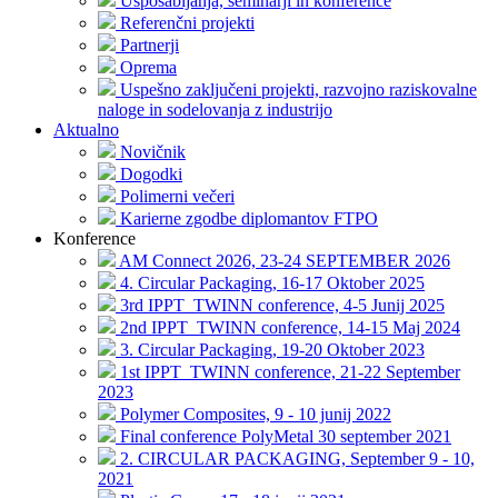
Usposabljanja, seminarji in konference
Referenčni projekti
Partnerji
Oprema
Uspešno zaključeni projekti, razvojno raziskovalne
naloge in sodelovanja z industrijo
Aktualno
Novičnik
Dogodki
Polimerni večeri
Karierne zgodbe diplomantov FTPO
Konference
AM Connect 2026, 23-24 SEPTEMBER 2026
4. Circular Packaging, 16-17 Oktober 2025
3rd IPPT_TWINN conference, 4-5 Junij 2025
2nd IPPT_TWINN conference, 14-15 Maj 2024
3. Circular Packaging, 19-20 Oktober 2023
1st IPPT_TWINN conference, 21-22 September
2023
Polymer Composites, 9 - 10 junij 2022
Final conference PolyMetal 30 september 2021
2. CIRCULAR PACKAGING, September 9 - 10,
2021