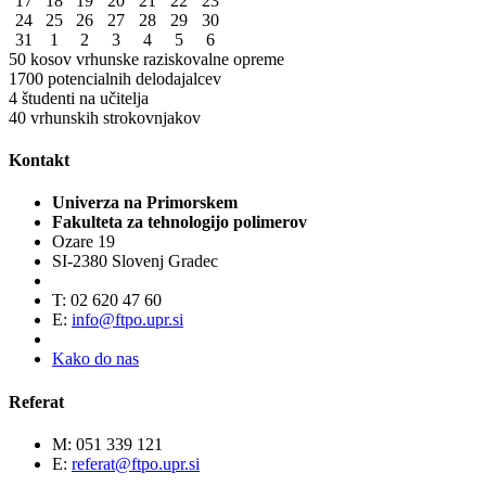
17
18
19
20
21
22
23
24
25
26
27
28
29
30
31
1
2
3
4
5
6
50
kosov vrhunske raziskovalne opreme
1700
potencialnih delodajalcev
4
študenti na učitelja
40
vrhunskih strokovnjakov
Kontakt
Univerza na Primorskem
Fakulteta za tehnologijo polimerov
Ozare 19
SI-2380 Slovenj Gradec
T: 02 620 47 60
E:
info@ftpo.upr.si
Kako do nas
Referat
M: 051 339 121
E:
referat@ftpo.upr.si