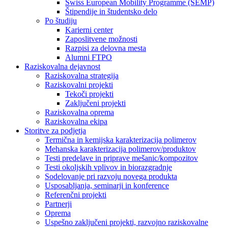
Swiss European Mobility Programme (SEMP)
Štipendije in študentsko delo
Po študiju
Karierni center
Zaposlitvene možnosti
Razpisi za delovna mesta
Alumni FTPO
Raziskovalna dejavnost
Raziskovalna strategija
Raziskovalni projekti
Tekoči projekti
Zaključeni projekti
Raziskovalna oprema
Raziskovalna ekipa
Storitve za podjetja
Termična in kemijska karakterizacija polimerov
Mehanska karakterizacija polimerov/produktov
Testi predelave in priprave mešanic/kompozitov
Testi okoljskih vplivov in biorazgradnje
Sodelovanje pri razvoju novega produkta
Usposabljanja, seminarji in konference
Referenčni projekti
Partnerji
Oprema
Uspešno zaključeni projekti, razvojno raziskovalne