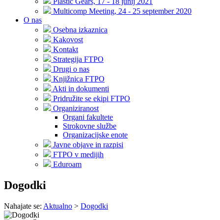
Plastic Gears, 17 - 18 junij 2021
Multicomp Meeting, 24 - 25 september 2020
O nas
Osebna izkaznica
Kakovost
Kontakt
Strategija FTPO
Drugi o nas
Knjižnica FTPO
Akti in dokumenti
Pridružite se ekipi FTPO
Organiziranost
Organi fakultete
Strokovne službe
Organizacijske enote
Javne objave in razpisi
FTPO v medijih
Eduroam
Dogodki
Nahajate se:
Aktualno
>
Dogodki