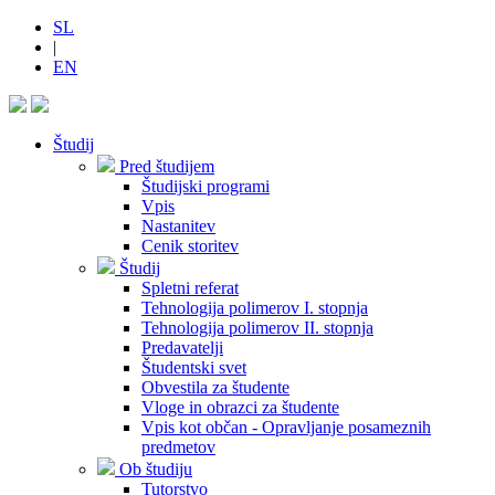
SL
|
EN
Študij
Pred študijem
Študijski programi
Vpis
Nastanitev
Cenik storitev
Študij
Spletni referat
Tehnologija polimerov I. stopnja
Tehnologija polimerov II. stopnja
Predavatelji
Študentski svet
Obvestila za študente
Vloge in obrazci za študente
Vpis kot občan - Opravljanje posameznih
predmetov
Ob študiju
Tutorstvo