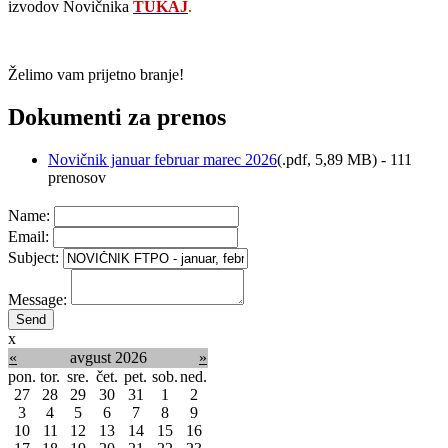
izvodov Novičnika
TUKAJ
.
Želimo vam prijetno branje!
Dokumenti za prenos
Novičnik januar februar marec 2026
(
.pdf,
5,89 MB
) - 111
prenosov
Name:
Email:
Subject:
Message:
x
«
avgust 2026
»
pon.
tor.
sre.
čet.
pet.
sob.
ned.
27
28
29
30
31
1
2
3
4
5
6
7
8
9
10
11
12
13
14
15
16