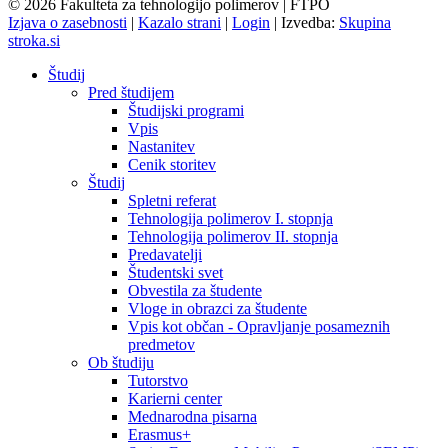
© 2026 Fakulteta za tehnologijo polimerov | FTPO
Izjava o zasebnosti
|
Kazalo strani
|
Login
|
Izvedba:
Skupina
stroka.si
Študij
Pred študijem
Študijski programi
Vpis
Nastanitev
Cenik storitev
Študij
Spletni referat
Tehnologija polimerov I. stopnja
Tehnologija polimerov II. stopnja
Predavatelji
Študentski svet
Obvestila za študente
Vloge in obrazci za študente
Vpis kot občan - Opravljanje posameznih
predmetov
Ob študiju
Tutorstvo
Karierni center
Mednarodna pisarna
Erasmus+