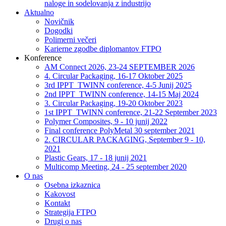
naloge in sodelovanja z industrijo
Aktualno
Novičnik
Dogodki
Polimerni večeri
Karierne zgodbe diplomantov FTPO
Konference
AM Connect 2026, 23-24 SEPTEMBER 2026
4. Circular Packaging, 16-17 Oktober 2025
3rd IPPT_TWINN conference, 4-5 Junij 2025
2nd IPPT_TWINN conference, 14-15 Maj 2024
3. Circular Packaging, 19-20 Oktober 2023
1st IPPT_TWINN conference, 21-22 September 2023
Polymer Composites, 9 - 10 junij 2022
Final conference PolyMetal 30 september 2021
2. CIRCULAR PACKAGING, September 9 - 10,
2021
Plastic Gears, 17 - 18 junij 2021
Multicomp Meeting, 24 - 25 september 2020
O nas
Osebna izkaznica
Kakovost
Kontakt
Strategija FTPO
Drugi o nas