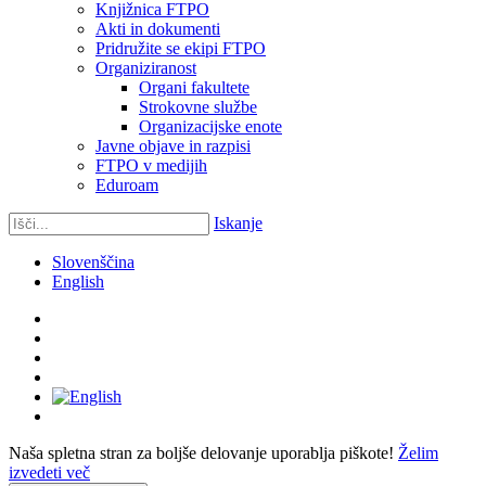
Knjižnica FTPO
Akti in dokumenti
Pridružite se ekipi FTPO
Organiziranost
Organi fakultete
Strokovne službe
Organizacijske enote
Javne objave in razpisi
FTPO v medijih
Eduroam
Iskanje
Slovenščina
English
Naša spletna stran za boljše delovanje uporablja piškote!
Želim
izvedeti več