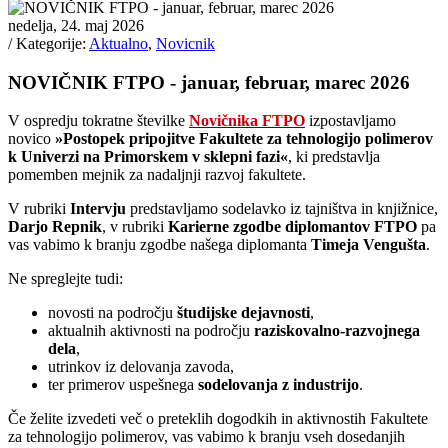
nedelja, 24. maj 2026
/ Kategorije:
Aktualno
,
Novicnik
NOVIČNIK FTPO - januar, februar, marec 2026
V ospredju tokratne številke
Novičnika FTPO
izpostavljamo
novico
»Postopek pripojitve Fakultete za tehnologijo polimerov
k Univerzi na Primorskem v sklepni fazi«
, ki predstavlja
pomemben mejnik za nadaljnji razvoj fakultete.
V rubriki
Intervju
predstavljamo sodelavko iz tajništva in knjižnice,
Darjo Repnik
, v rubriki
Karierne zgodbe diplomantov FTPO
pa
vas vabimo k branju zgodbe našega diplomanta
Timeja Vengušta
.
Ne spreglejte tudi:
novosti na področju
študijske dejavnosti
,
aktualnih aktivnosti na področju
raziskovalno-razvojnega
dela
,
utrinkov iz delovanja zavoda,
ter primerov uspešnega
sodelovanja z industrijo
.
Če želite izvedeti več o preteklih dogodkih in aktivnostih Fakultete
za tehnologijo polimerov, vas vabimo k branju vseh dosedanjih