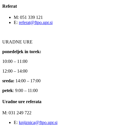
Referat
M: 051 339 121
E:
referat@ftpo.upr.si
URADNE URE
ponedeljek in torek:
10:00 – 11:00
12:00 – 14:00
sreda:
14:00 – 17:00
petek
: 9:00 – 11:00
Uradne ure referata
M: 031 249 722
E:
knjiznica@ftpo.upr.si