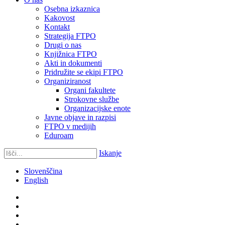
Osebna izkaznica
Kakovost
Kontakt
Strategija FTPO
Drugi o nas
Knjižnica FTPO
Akti in dokumenti
Pridružite se ekipi FTPO
Organiziranost
Organi fakultete
Strokovne službe
Organizacijske enote
Javne objave in razpisi
FTPO v medijih
Eduroam
Iskanje
Slovenščina
English