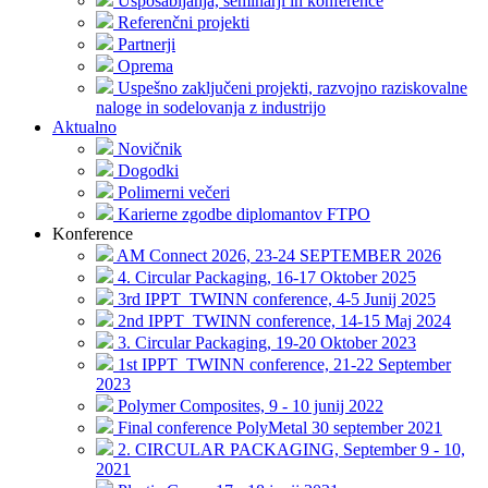
Usposabljanja, seminarji in konference
Referenčni projekti
Partnerji
Oprema
Uspešno zaključeni projekti, razvojno raziskovalne
naloge in sodelovanja z industrijo
Aktualno
Novičnik
Dogodki
Polimerni večeri
Karierne zgodbe diplomantov FTPO
Konference
AM Connect 2026, 23-24 SEPTEMBER 2026
4. Circular Packaging, 16-17 Oktober 2025
3rd IPPT_TWINN conference, 4-5 Junij 2025
2nd IPPT_TWINN conference, 14-15 Maj 2024
3. Circular Packaging, 19-20 Oktober 2023
1st IPPT_TWINN conference, 21-22 September
2023
Polymer Composites, 9 - 10 junij 2022
Final conference PolyMetal 30 september 2021
2. CIRCULAR PACKAGING, September 9 - 10,
2021