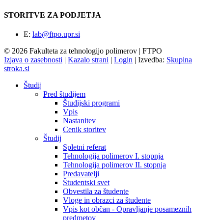
STORITVE ZA PODJETJA
E:
lab@ftpo.upr.si
© 2026 Fakulteta za tehnologijo polimerov | FTPO
Izjava o zasebnosti
|
Kazalo strani
|
Login
|
Izvedba:
Skupina
stroka.si
Študij
Pred študijem
Študijski programi
Vpis
Nastanitev
Cenik storitev
Študij
Spletni referat
Tehnologija polimerov I. stopnja
Tehnologija polimerov II. stopnja
Predavatelji
Študentski svet
Obvestila za študente
Vloge in obrazci za študente
Vpis kot občan - Opravljanje posameznih
predmetov