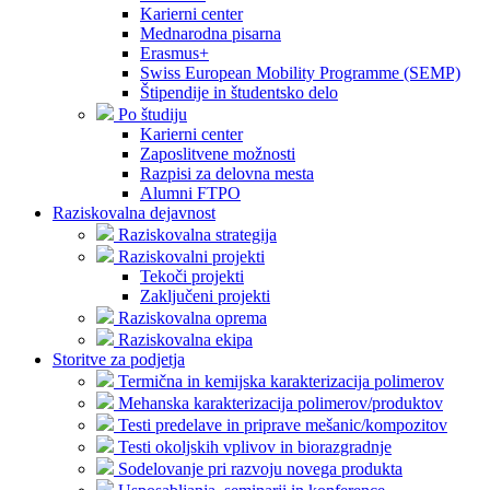
Karierni center
Mednarodna pisarna
Erasmus+
Swiss European Mobility Programme (SEMP)
Štipendije in študentsko delo
Po študiju
Karierni center
Zaposlitvene možnosti
Razpisi za delovna mesta
Alumni FTPO
Raziskovalna dejavnost
Raziskovalna strategija
Raziskovalni projekti
Tekoči projekti
Zaključeni projekti
Raziskovalna oprema
Raziskovalna ekipa
Storitve za podjetja
Termična in kemijska karakterizacija polimerov
Mehanska karakterizacija polimerov/produktov
Testi predelave in priprave mešanic/kompozitov
Testi okoljskih vplivov in biorazgradnje
Sodelovanje pri razvoju novega produkta