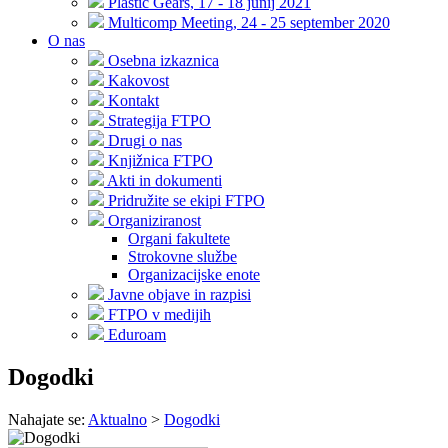
Plastic Gears, 17 - 18 junij 2021
Multicomp Meeting, 24 - 25 september 2020
O nas
Osebna izkaznica
Kakovost
Kontakt
Strategija FTPO
Drugi o nas
Knjižnica FTPO
Akti in dokumenti
Pridružite se ekipi FTPO
Organiziranost
Organi fakultete
Strokovne službe
Organizacijske enote
Javne objave in razpisi
FTPO v medijih
Eduroam
Dogodki
Nahajate se:
Aktualno
>
Dogodki