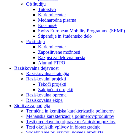
Ob študiju
Tutorstvo
Karierni center
Mednarodna pisarna
Erasmus+
Swiss European Mobility Programme (SEMP)
Štipendije in študentsko delo
Po študiju
Karierni center
Zaposlitvene možnosti
Razpisi za delovna mesta
Alumni FTPO
Raziskovalna dejavnost
Raziskovalna strategija
Raziskovalni projekti
Tekoči projekti
Zaključeni projekti
Raziskovalna oprema
Raziskovalna ekipa
Storitve za podjetja
Termična in kemijska karakterizacija polimerov
Mehanska karakterizacija polimerov/produktov
Testi predelave in priprave mešanic/kompozitov
Testi okoljskih vplivov in biorazgradnje
Sodelovanje pri razvoju novega produkta