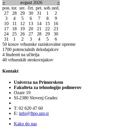
«
avgust 2026
»
pon.
tor.
sre.
čet.
pet.
sob.
ned.
27
28
29
30
31
1
2
3
4
5
6
7
8
9
10
11
12
13
14
15
16
17
18
19
20
21
22
23
24
25
26
27
28
29
30
31
1
2
3
4
5
6
50
kosov vrhunske raziskovalne opreme
1700
potencialnih delodajalcev
4
študenti na učitelja
40
vrhunskih strokovnjakov
Kontakt
Univerza na Primorskem
Fakulteta za tehnologijo polimerov
Ozare 19
SI-2380 Slovenj Gradec
T: 02 620 47 60
E:
info@ftpo.upr.si
Kako do nas