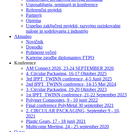
Usposabljanja, seminarji in konference
Referenčni projekti
Partnerji
Oprema
Uspešno zaključeni projekti, razvojno raziskovalne
naloge in sodelovanja z industrijo
Aktualno
Novičnik
Dogodki
Polimerni večeri
Karierne zgodbe diplomantov FTPO
Konference
AM Connect 2026, 23-24 SEPTEMBER 2026
4. Circular Packaging, 16-17 Oktober 2025
3rd IPPT_TWINN conference, 4-5 Junij 2025
2nd IPPT_TWINN conference, 14-15 Maj 2024
3. Circular Packaging, 19-20 Oktober 2023
1st IPPT_TWINN conference, 21-22 September 2023
Polymer Composites, 9 - 10 junij 2022
Final conference PolyMetal 30 september 2021
2. CIRCULAR PACKAGING, September 9 - 10,
2021
Plastic Gears, 17 - 18 junij 2021
Multicomp Meeting, 24 - 25 september 2020
O nas