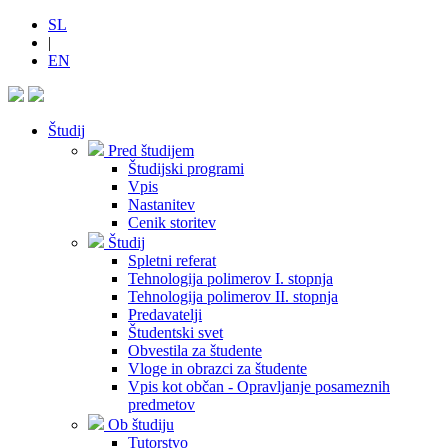
SL
|
EN
Študij
Pred študijem
Študijski programi
Vpis
Nastanitev
Cenik storitev
Študij
Spletni referat
Tehnologija polimerov I. stopnja
Tehnologija polimerov II. stopnja
Predavatelji
Študentski svet
Obvestila za študente
Vloge in obrazci za študente
Vpis kot občan - Opravljanje posameznih
predmetov
Ob študiju
Tutorstvo