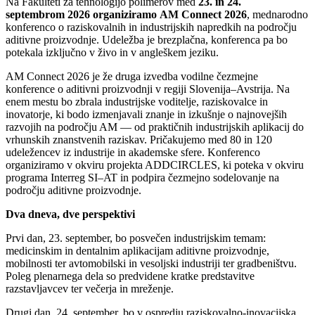
Na Fakulteti za tehnologijo polimerov med
23. in 24.
septembrom 2026 organiziramo AM Connect 2026
, mednarodno
konferenco o raziskovalnih in industrijskih napredkih na področju
aditivne proizvodnje. Udeležba je brezplačna, konferenca pa bo
potekala izključno v živo in v angleškem jeziku.
AM Connect 2026 je že druga izvedba vodilne čezmejne
konference o aditivni proizvodnji v regiji Slovenija–Avstrija. Na
enem mestu bo zbrala industrijske voditelje, raziskovalce in
inovatorje, ki bodo izmenjavali znanje in izkušnje o najnovejših
razvojih na področju AM — od praktičnih industrijskih aplikacij do
vrhunskih znanstvenih raziskav. Pričakujemo med 80 in 120
udeležencev iz industrije in akademske sfere. Konferenco
organiziramo v okviru projekta ADDCIRCLES, ki poteka v okviru
programa Interreg SI–AT in podpira čezmejno sodelovanje na
področju aditivne proizvodnje.
Dva dneva, dve perspektivi
Prvi dan, 23. september, bo posvečen industrijskim temam:
medicinskim in dentalnim aplikacijam aditivne proizvodnje,
mobilnosti ter avtomobilski in vesoljski industriji ter gradbeništvu.
Poleg plenarnega dela so predvidene kratke predstavitve
razstavljavcev ter večerja in mreženje.
Drugi dan, 24. september, bo v ospredju raziskovalno-inovacijska