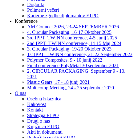
Dogodki
Polimerni večeri
Karierne zgodbe diplomantov FTPO
Konference
AM Connect 2026, 23-24 SEPTEMBER 2026
4. Circular Packaging, 16-17 Oktober 2025
3rd IPPT_TWINN conference, 4-5 Junij 2025
2nd IPPT_TWINN conference, 14-15 Maj 2024
3. Circular Packaging, 19-20 Oktober 2023
1st IPPT_TWINN conference, 21-22 September 2023
Polymer Composites, 9 - 10 junij 2022
Final conference PolyMetal 30 september 2021
2. CIRCULAR PACKAGING, September 9 - 10,
2021
Plastic Gears, 17 - 18 junij 2021
Multicomp Meeting, 24 - 25 september 2020
O nas
Osebna izkaznica
Kakovost
Kontakt
Strategija FTPO
Drugi o nas
Knjižnica FTPO
Akti in dokumenti
Pridružite se ekipi FTPO