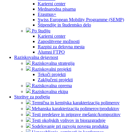
Karierni center
Mednarodna pisarna
Erasmus+
Swiss European Mobility Programme (SEMP)
Štipendije in študentsko delo
Po študiju
Karierni center
Zaposlitvene možnosti
Razpisi za delovna mesta
Alumni FTPO
Raziskovalna dejavnost
Raziskovalna strategija
Raziskovalni projekti
Tekoči projekti
Zaključeni projekti
Raziskovalna oprema
Raziskovalna ekipa
Storitve za podjetja
Termična in kemijska karakterizacija polimerov
Mehanska karakterizacija polimerov/produktov
Testi predelave in priprave mešanic/kompozitov
Testi okoljskih vplivov in biorazgradnje
Sodelovanje pri razvoju novega produkta