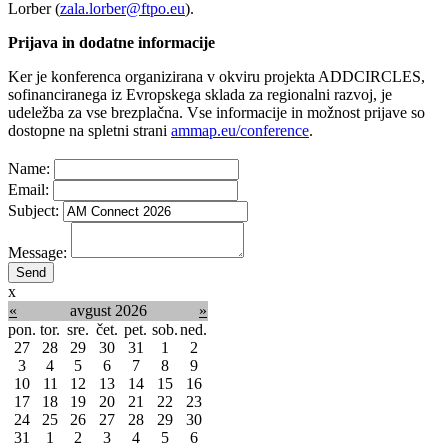
Lorber (
zala.lorber@ftpo.eu
).
Prijava in dodatne informacije
Ker je konferenca organizirana v okviru projekta ADDCIRCLES,
sofinanciranega iz Evropskega sklada za regionalni razvoj, je
udeležba za vse brezplačna. Vse informacije in možnost prijave so
dostopne na spletni strani
ammap.eu/conference
.
Name:
Email:
Subject:
Message:
x
«
avgust 2026
»
pon.
tor.
sre.
čet.
pet.
sob.
ned.
27
28
29
30
31
1
2
3
4
5
6
7
8
9
10
11
12
13
14
15
16
17
18
19
20
21
22
23
24
25
26
27
28
29
30
31
1
2
3
4
5
6