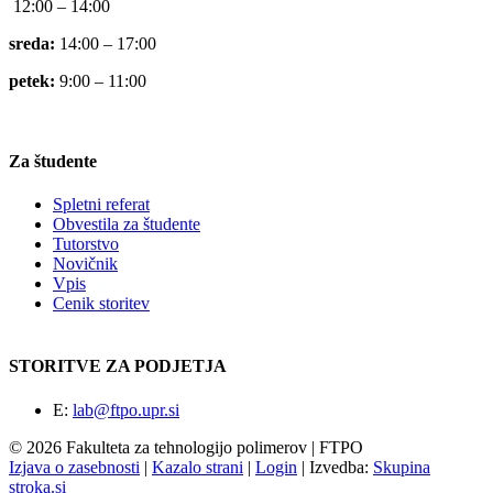
12:00 – 14:00
sreda:
14:00 – 17:00
petek:
9:00 – 11:00
Za študente
Spletni referat
Obvestila za študente
Tutorstvo
Novičnik
Vpis
Cenik storitev
STORITVE ZA PODJETJA
E:
lab@ftpo.upr.si
© 2026 Fakulteta za tehnologijo polimerov | FTPO
Izjava o zasebnosti
|
Kazalo strani
|
Login
|
Izvedba:
Skupina
stroka.si