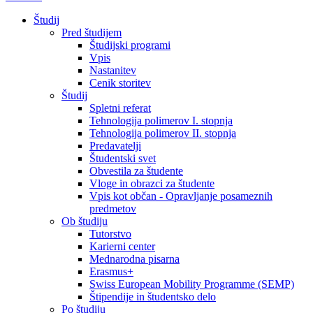
Študij
Pred študijem
Študijski programi
Vpis
Nastanitev
Cenik storitev
Študij
Spletni referat
Tehnologija polimerov I. stopnja
Tehnologija polimerov II. stopnja
Predavatelji
Študentski svet
Obvestila za študente
Vloge in obrazci za študente
Vpis kot občan - Opravljanje posameznih
predmetov
Ob študiju
Tutorstvo
Karierni center
Mednarodna pisarna
Erasmus+
Swiss European Mobility Programme (SEMP)
Štipendije in študentsko delo
Po študiju