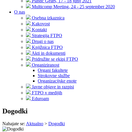
Plastic Gears, 17 - 18 junij 2021
Multicomp Meeting, 24 - 25 september 2020
O nas
Osebna izkaznica
Kakovost
Kontakt
Strategija FTPO
Drugi o nas
Knjižnica FTPO
Akti in dokumenti
Pridružite se ekipi FTPO
Organiziranost
Organi fakultete
Strokovne službe
Organizacijske enote
Javne objave in razpisi
FTPO v medijih
Eduroam
Dogodki
Nahajate se:
Aktualno
>
Dogodki