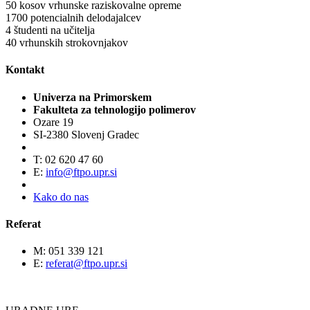
50
kosov vrhunske raziskovalne opreme
1700
potencialnih delodajalcev
4
študenti na učitelja
40
vrhunskih strokovnjakov
Kontakt
Univerza na Primorskem
Fakulteta za tehnologijo polimerov
Ozare 19
SI-2380 Slovenj Gradec
T: 02 620 47 60
E:
info@ftpo.upr.si
Kako do nas
Referat
M: 051 339 121
E:
referat@ftpo.upr.si