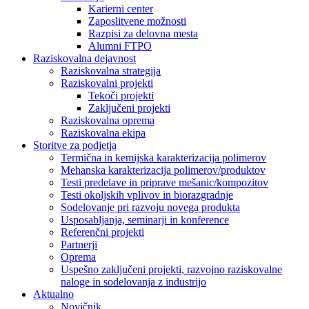
Karierni center
Zaposlitvene možnosti
Razpisi za delovna mesta
Alumni FTPO
Raziskovalna dejavnost
Raziskovalna strategija
Raziskovalni projekti
Tekoči projekti
Zaključeni projekti
Raziskovalna oprema
Raziskovalna ekipa
Storitve za podjetja
Termična in kemijska karakterizacija polimerov
Mehanska karakterizacija polimerov/produktov
Testi predelave in priprave mešanic/kompozitov
Testi okoljskih vplivov in biorazgradnje
Sodelovanje pri razvoju novega produkta
Usposabljanja, seminarji in konference
Referenčni projekti
Partnerji
Oprema
Uspešno zaključeni projekti, razvojno raziskovalne
naloge in sodelovanja z industrijo
Aktualno
Novičnik