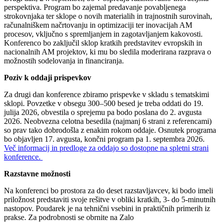
perspektiva. Program bo zajemal predavanje povabljenega
strokovnjaka ter sklope o novih materialih in trajnostnih surovinah,
računalniškem načrtovanju in optimizaciji ter inovacijah AM
procesov, vključno s spremljanjem in zagotavljanjem kakovosti.
Konferenco bo zaključil sklop kratkih predstavitev evropskih in
nacionalnih AM projektov, ki mu bo sledila moderirana razprava o
možnostih sodelovanja in financiranja.
Poziv k oddaji prispevkov
Za drugi dan konference zbiramo prispevke v skladu s tematskimi
sklopi. Povzetke v obsegu 300–500 besed je treba oddati do 19.
julija 2026, obvestila o sprejemu pa bodo poslana do 2. avgusta
2026. Neobvezna celotna besedila (najmanj 6 strani z referencami)
so prav tako dobrodošla z enakim rokom oddaje. Osnutek programa
bo objavljen 17. avgusta, končni program pa 1. septembra 2026.
Več informacij in predloge za oddajo so dostopne na spletni strani
konference.
Razstavne možnosti
Na konferenci bo prostora za do deset razstavljavcev, ki bodo imeli
priložnost predstaviti svoje rešitve v obliki kratkih, 3- do 5-minutnih
nastopov. Poudarek je na tehnični vsebini in praktičnih primerih iz
prakse. Za podrobnosti se obrnite na Zalo