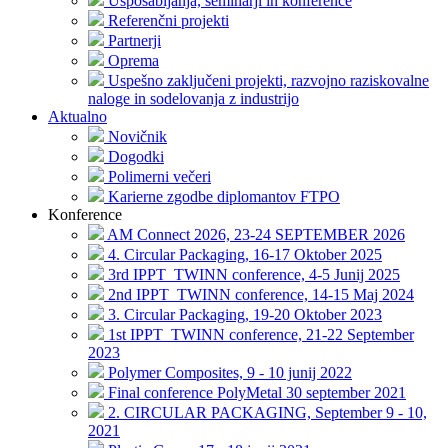
Usposabljanja, seminarji in konference
Referenčni projekti
Partnerji
Oprema
Uspešno zaključeni projekti, razvojno raziskovalne
naloge in sodelovanja z industrijo
Aktualno
Novičnik
Dogodki
Polimerni večeri
Karierne zgodbe diplomantov FTPO
Konference
AM Connect 2026, 23-24 SEPTEMBER 2026
4. Circular Packaging, 16-17 Oktober 2025
3rd IPPT_TWINN conference, 4-5 Junij 2025
2nd IPPT_TWINN conference, 14-15 Maj 2024
3. Circular Packaging, 19-20 Oktober 2023
1st IPPT_TWINN conference, 21-22 September
2023
Polymer Composites, 9 - 10 junij 2022
Final conference PolyMetal 30 september 2021
2. CIRCULAR PACKAGING, September 9 - 10,
2021