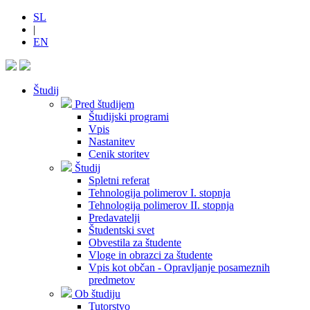
SL
|
EN
Študij
Pred študijem
Študijski programi
Vpis
Nastanitev
Cenik storitev
Študij
Spletni referat
Tehnologija polimerov I. stopnja
Tehnologija polimerov II. stopnja
Predavatelji
Študentski svet
Obvestila za študente
Vloge in obrazci za študente
Vpis kot občan - Opravljanje posameznih
predmetov
Ob študiju
Tutorstvo